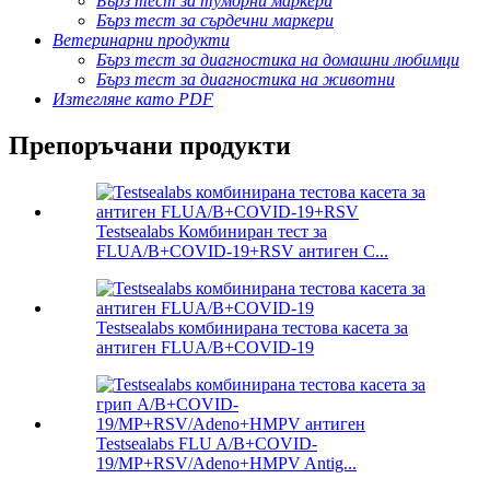
Бърз тест за туморни маркери
Бърз тест за сърдечни маркери
Ветеринарни продукти
Бърз тест за диагностика на домашни любимци
Бърз тест за диагностика на животни
Изтегляне като PDF
Препоръчани продукти
Testsealabs Комбиниран тест за
FLUA/B+COVID-19+RSV антиген C...
Testsealabs комбинирана тестова касета за
антиген FLUA/B+COVID-19
Testsealabs FLU A/B+COVID-
19/MP+RSV/Adeno+HMPV Antig...