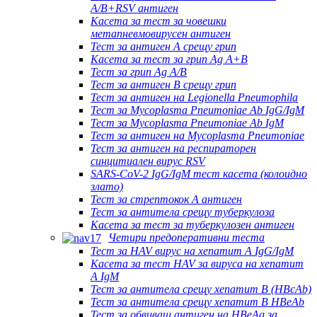
A/B+RSV антиген
Касета за тест за човешки
метапневмовирусен антиген
Тест за антиген А срещу грип
Касета за тест за грип Ag A+B
Тест за грип Ag A/B
Тест за антиген B срещу грип
Тест за антиген на Legionella Pneumophila
Тест за Mycoplasma Pneumoniae Ab IgG/IgM
Тест за Mycoplasma Pneumoniae Ab IgM
Тест за антиген на Mycoplasma Pneumoniae
Тест за антиген на респираторен
синцитиален вирус RSV
SARS-CoV-2 IgG/IgM тест касета (колоидно
злато)
Тест за стрептокок А антиген
Тест за антитела срещу туберкулоза
Касета за тест за туберкулозен антиген
Четири предоперативни теста
Тест за HAV вирус на хепатит А IgG/IgM
Касета за тест HAV за вируса на хепатит
А IgM
Тест за антитела срещу хепатит B (HBcAb)
Тест за антитела срещу хепатит B HBeAb
Тест за обвиващ антиген на HBeAg за