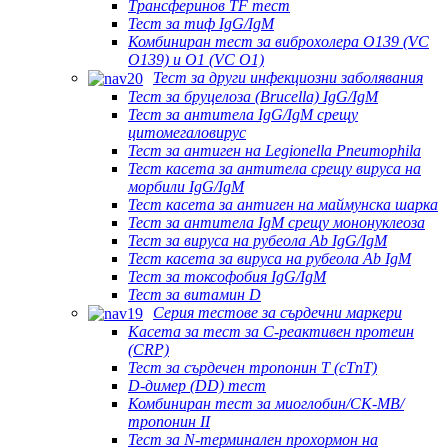
Трансферинов TF тест
Тест за тиф IgG/IgM
Комбиниран тест за виброхолера O139 (VC
O139) и O1 (VC O1)
Тест за други инфекциозни заболявания
Тест за бруцелоза (Brucella) IgG/IgM
Тест за антитела IgG/IgM срещу
цитомегаловирус
Тест за антиген на Legionella Pneumophila
Тест касета за антитела срещу вируса на
морбили IgG/IgM
Тест касета за антиген на маймунска шарка
Тест за антитела IgM срещу мононуклеоза
Тест за вируса на рубеола Ab IgG/IgM
Тест касета за вируса на рубеола Ab IgM
Тест за токсофобия IgG/IgM
Тест за витамин D
Серия тестове за сърдечни маркери
Касета за тест за C-реактивен протеин
(CRP)
Тест за сърдечен тропонин Т (cTnT)
D-димер (DD) тест
Комбиниран тест за миоглобин/CK-MB/
тропонин II
Тест за N-терминален прохормон на