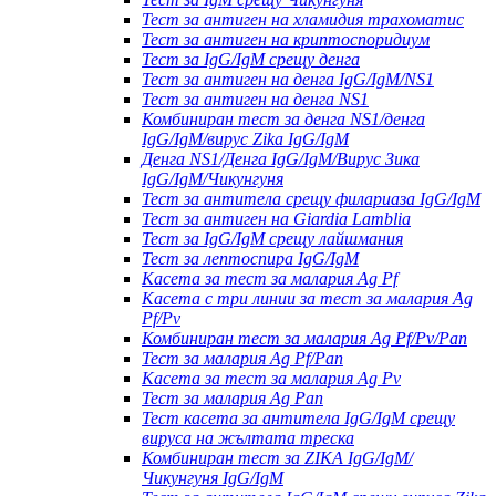
Тест за антиген на хламидия трахоматис
Тест за антиген на криптоспоридиум
Тест за IgG/IgM срещу денга
Тест за антиген на денга IgG/IgM/NS1
Тест за антиген на денга NS1
Комбиниран тест за денга NS1/денга
IgG/IgM/вирус Zika IgG/IgM
Денга NS1/Денга IgG/IgM/Вирус Зика
IgG/IgM/Чикунгуня
Тест за антитела срещу филариаза IgG/IgM
Тест за антиген на Giardia Lamblia
Тест за IgG/IgM срещу лайшмания
Тест за лептоспира IgG/IgM
Касета за тест за малария Ag Pf
Касета с три линии за тест за малария Ag
Pf/Pv
Комбиниран тест за малария Ag Pf/Pv/Pan
Тест за малария Ag Pf/Pan
Касета за тест за малария Ag Pv
Тест за малария Ag Pan
Тест касета за антитела IgG/IgM срещу
вируса на жълтата треска
Комбиниран тест за ZIKA IgG/IgM/
Чикунгуня IgG/IgM