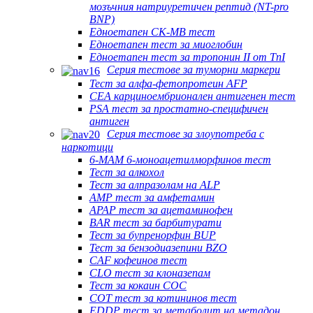
мозъчния натриуретичен рептид (NT-pro
BNP)
Едноетапен CK-MB тест
Едноетапен тест за миоглобин
Едноетапен тест за тропонин II от TnI
Серия тестове за туморни маркери
Тест за алфа-фетопротеин AFP
CEA карциноембрионален антигенен тест
PSA тест за простатно-специфичен
антиген
Серия тестове за злоупотреба с
наркотици
6-MAM 6-моноацетилморфинов тест
Тест за алкохол
Тест за алпразолам на ALP
AMP тест за амфетамин
APAP тест за ацетаминофен
BAR тест за барбитурати
Тест за бупренорфин BUP
Тест за бензодиазепини BZO
CAF кофеинов тест
CLO тест за клоназепам
Тест за кокаин COC
COT тест за котининов тест
EDDP тест за метаболит на метадон