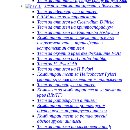
Тест за антитела IgG/IgM срещу вируса Zika
Тест за стомашно-чревни заболявания
Тест за аденовирусен антиген
CALP тест за калпротектин
Тест за антиген на Clostridium Difficile
Тест за антиген на криптоспоридиум
Тест за антиген на Entamoeba Histolytica
Комбиниран тест за окултна кръв във
изпражненията + трансферин +
калпротектин антиген
Тест за окултна кръв във фекалиите FOB
Тест за антиген на Giardia Iamblia
Тест за H. Pylori Ab
Тест за антиген на H.Pylori
Комбиниран тест за Helicobacter Pylori +
скрита кръв във фекалиите + трансферин
Тест за норовирусен антиген
Комплект за комбиниран тест за окултна
кръв (Hb/TF)
Тест за ротавирусен антиген
Комбиниран тест за ротавирус +
аденовирус + норовирусен антиген
Комбиниран тест за ротавирусен/
аденовирусен антиген
Тест за антиген на салмонела и тиф