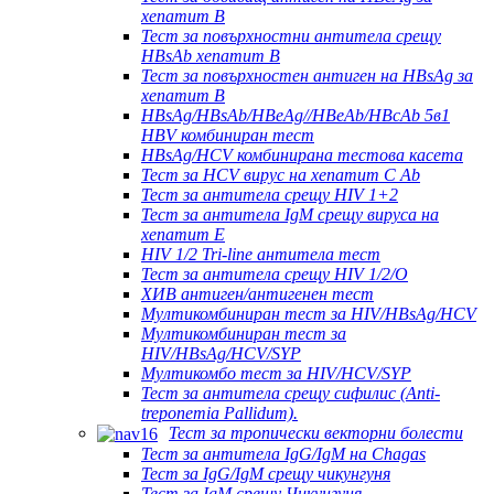
хепатит B
Тест за повърхностни антитела срещу
HBsAb хепатит B
Тест за повърхностен антиген на HBsAg за
хепатит B
HBsAg/HBsAb/HBeAg//HBeAb/HBcAb 5в1
HBV комбиниран тест
HBsAg/HCV комбинирана тестова касета
Тест за HCV вирус на хепатит C Ab
Тест за антитела срещу HIV 1+2
Тест за антитела IgM срещу вируса на
хепатит Е
HIV 1/2 Tri-line антитела тест
Тест за антитела срещу HIV 1/2/O
ХИВ антиген/антигенен тест
Мултикомбиниран тест за HIV/HBsAg/HCV
Мултикомбиниран тест за
HIV/HBsAg/HCV/SYP
Мултикомбо тест за HIV/HCV/SYP
Тест за антитела срещу сифилис (Anti-
treponemia Pallidum).
Тест за тропически векторни болести
Тест за антитела IgG/IgM на Chagas
Тест за IgG/IgM срещу чикунгуня
Тест за IgM срещу Чикунгуня