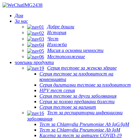
Дом
За нас
Добре дошли
История
Чест
Изложба
Мисия и основни ценности
Местоположение
човешки продукти
Серия тестове за женско здраве
Серия тестове за плодовитост на
конвенцията
Серия дигитални тестове за плодовитост
HPV тест серия
Серия тестове за други заболявания
Серия за полово предавани болести
Серия тестове за вагинит
Тест за респираторни инфекциозни
заболявания
Тест за Chlamydia Pneumoniae Ab IgG/IgM
Тест за Chlamydia Pneumoniae Ab IgM
Касета за тест за антиген COVID-19