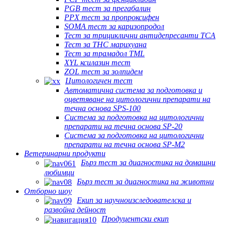
PGB тест за прегабалин
PPX тест за пропроксифен
SOMA тест за каризопродол
Тест за трициклични антидепресанти TCA
Тест за THC марихуана
Тест за трамадол TML
XYL ксилазин тест
ZOL тест за золпидем
Цитологичен тест
Автоматична система за подготовка и
оцветяване на цитологични препарати на
течна основа SPS-100
Система за подготовка на цитологични
препарати на течна основа SP-20
Система за подготовка на цитологични
препарати на течна основа SP-M2
Ветеринарни продукти
Бърз тест за диагностика на домашни
любимци
Бърз тест за диагностика на животни
Отборно шоу
Екип за научноизследователска и
развойна дейност
Продуцентски екип