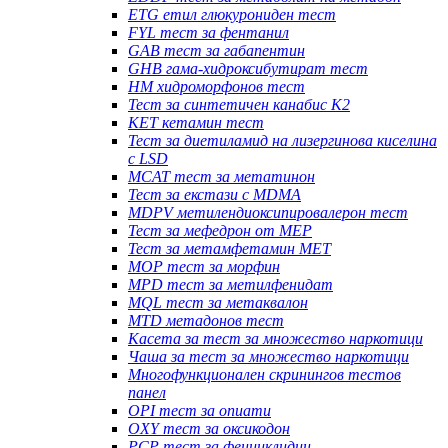
ETG етил глюкурониден тест
FYL тест за фентанил
GAB тест за габапентин
GHB гама-хидроксибутират тест
HM хидроморфонов тест
Тест за синтетичен канабис K2
KET кетамин тест
Тест за диетиламид на лизергинова киселина
с LSD
MCAT тест за метатинон
Тест за екстази с MDMA
MDPV метилендиоксипировалерон тест
Тест за мефедрон от MEP
Тест за метамфетамин MET
MOP тест за морфин
MPD тест за метилфенидат
MQL тест за метаквалон
MTD метадонов тест
Касета за тест за множество наркотици
Чаша за тест за множество наркотици
Многофункционален скринингов тестов
панел
OPI тест за опиати
OXY тест за оксикодон
PCP тест за фенциклидин