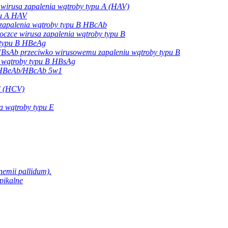
 wirusa zapalenia wątroby typu A (HAV)
pu A HAV
 zapalenia wątroby typu B HBcAb
oczce wirusa zapalenia wątroby typu B
y typu B HBeAg
HBsAb przeciwko wirusowemu zapaleniu wątroby typu B
a wątroby typu B HBsAg
/HBeAb/HBcAb 5w1
 C (HCV)
a wątroby typu E
nemii pallidum).
pikalne