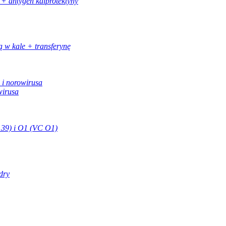
 + antygen kalprotektyny
ą w kale + transferynę
 i norowirusa
wirusa
139) i O1 (VC O1)
dry