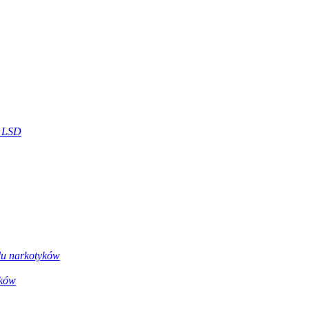
o LSD
lu narkotyków
eków