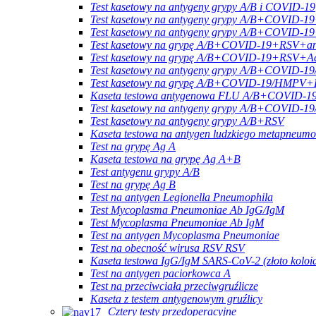
Test kasetowy na antygeny grypy A/B i COVID-19
Test kasetowy na antygeny grypy A/B+COVID
Test kasetowy na antygeny grypy A/B+COVID-1
Test kasetowy na grypę A/B+COVID-19+RSV+an
Test kasetowy na grypę A/B+COVID-19+RSV+A
Test kasetowy na antygeny grypy A/B+COVID
Test kasetowy na grypę A/B+COVID-19/HMPV+
Kaseta testowa antygenowa FLU A/B+COVI
Test kasetowy na antygeny grypy A/B+COVI
Test kasetowy na antygeny grypy A/B+RSV
Kaseta testowa na antygen ludzkiego metapneum
Test na grypę Ag A
Kaseta testowa na grypę Ag A+B
Test antygenu grypy A/B
Test na grypę Ag B
Test na antygen Legionella Pneumophila
Test Mycoplasma Pneumoniae Ab IgG/IgM
Test Mycoplasma Pneumoniae Ab IgM
Test na antygen Mycoplasma Pneumoniae
Test na obecność wirusa RSV RSV
Kaseta testowa IgG/IgM SARS-CoV-2 (złoto koloi
Test na antygen paciorkowca A
Test na przeciwciała przeciwgruźlicze
Kaseta z testem antygenowym gruźlicy
Cztery testy przedoperacyjne