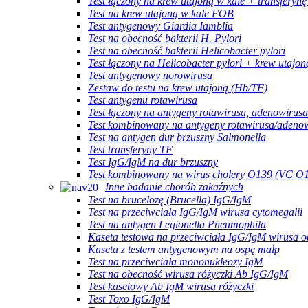
Test łączony na krew utajoną w kale + transferynę
Test na krew utajoną w kale FOB
Test antygenowy Giardia Iamblia
Test na obecność bakterii H. Pylori
Test na obecność bakterii Helicobacter pylori
Test łączony na Helicobacter pylori + krew utajon
Test antygenowy norowirusa
Zestaw do testu na krew utajoną (Hb/TF)
Test antygenu rotawirusa
Test łączony na antygeny rotawirusa, adenowirusa
Test kombinowany na antygeny rotawirusa/adeno
Test na antygen dur brzuszny Salmonella
Test transferyny TF
Test IgG/IgM na dur brzuszny
Test kombinowany na wirus cholery O139 (VC O
Inne badanie chorób zakaźnych
Test na brucelozę (Brucella) IgG/IgM
Test na przeciwciała IgG/IgM wirusa cytomegalii
Test na antygen Legionella Pneumophila
Kaseta testowa na przeciwciała IgG/IgM wirusa o
Kaseta z testem antygenowym na ospę małp
Test na przeciwciała mononukleozy IgM
Test na obecność wirusa różyczki Ab IgG/IgM
Test kasetowy Ab IgM wirusa różyczki
Test Toxo IgG/IgM