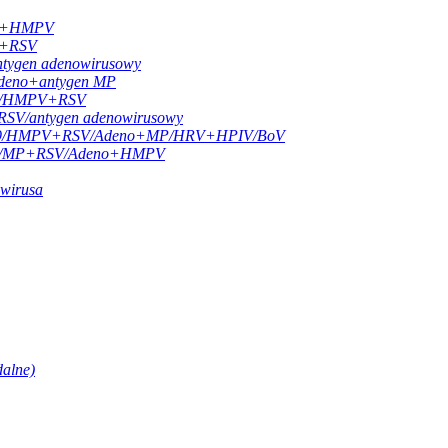
-19+HMPV
9+RSV
tygen adenowirusowy
deno+antygen MP
-19/HMPV+RSV
RSV/antygen adenowirusowy
D-19/HMPV+RSV/Adeno+MP/HRV+HPIV/BoV
D-19/MP+RSV/Adeno+HMPV
owirusa
dalne)