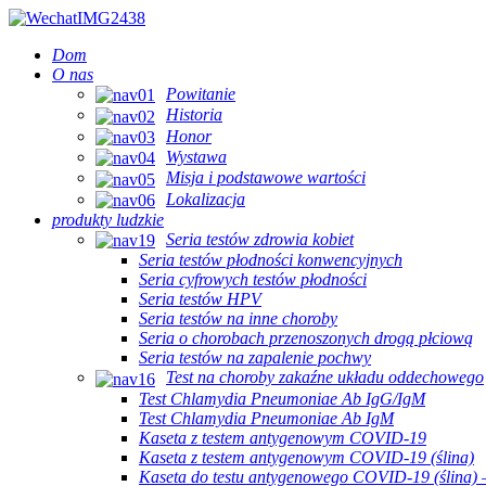
Dom
O nas
Powitanie
Historia
Honor
Wystawa
Misja i podstawowe wartości
Lokalizacja
produkty ludzkie
Seria testów zdrowia kobiet
Seria testów płodności konwencyjnych
Seria cyfrowych testów płodności
Seria testów HPV
Seria testów na inne choroby
Seria o chorobach przenoszonych drogą płciową
Seria testów na zapalenie pochwy
Test na choroby zakaźne układu oddechowego
Test Chlamydia Pneumoniae Ab IgG/IgM
Test Chlamydia Pneumoniae Ab IgM
Kaseta z testem antygenowym COVID-19
Kaseta z testem antygenowym COVID-19 (ślina)
Kaseta do testu antygenowego COVID-19 (ślina) —