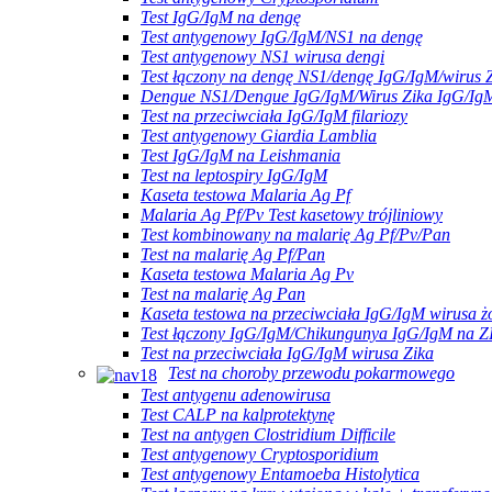
Test IgG/IgM na dengę
Test antygenowy IgG/IgM/NS1 na dengę
Test antygenowy NS1 wirusa dengi
Test łączony na dengę NS1/dengę IgG/IgM/wirus 
Dengue NS1/Dengue IgG/IgM/Wirus Zika IgG/Ig
Test na przeciwciała IgG/IgM filariozy
Test antygenowy Giardia Lamblia
Test IgG/IgM na Leishmania
Test na leptospiry IgG/IgM
Kaseta testowa Malaria Ag Pf
Malaria Ag Pf/Pv Test kasetowy trójliniowy
Test kombinowany na malarię Ag Pf/Pv/Pan
Test na malarię Ag Pf/Pan
Kaseta testowa Malaria Ag Pv
Test na malarię Ag Pan
Kaseta testowa na przeciwciała IgG/IgM wirusa żó
Test łączony IgG/IgM/Chikungunya IgG/IgM na 
Test na przeciwciała IgG/IgM wirusa Zika
Test na choroby przewodu pokarmowego
Test antygenu adenowirusa
Test CALP na kalprotektynę
Test na antygen Clostridium Difficile
Test antygenowy Cryptosporidium
Test antygenowy Entamoeba Histolytica