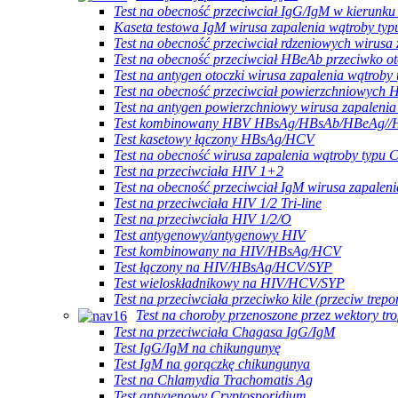
Test na obecność przeciwciał IgG/IgM w kierunku
Kaseta testowa IgM wirusa zapalenia wątroby ty
Test na obecność przeciwciał rdzeniowych wirusa
Test na obecność przeciwciał HBeAb przeciwko ot
Test na antygen otoczki wirusa zapalenia wątrob
Test na obecność przeciwciał powierzchniowych 
Test na antygen powierzchniowy wirusa zapaleni
Test kombinowany HBV HBsAg/HBsAb/HBeAg/
Test kasetowy łączony HBsAg/HCV
Test na obecność wirusa zapalenia wątroby typu
Test na przeciwciała HIV 1+2
Test na obecność przeciwciał IgM wirusa zapaleni
Test na przeciwciała HIV 1/2 Tri-line
Test na przeciwciała HIV 1/2/O
Test antygenowy/antygenowy HIV
Test kombinowany na HIV/HBsAg/HCV
Test łączony na HIV/HBsAg/HCV/SYP
Test wieloskładnikowy na HIV/HCV/SYP
Test na przeciwciała przeciwko kile (przeciw trepo
Test na choroby przenoszone przez wektory tro
Test na przeciwciała Chagasa IgG/IgM
Test IgG/IgM na chikungunyę
Test IgM na gorączkę chikungunya
Test na Chlamydia Trachomatis Ag
Test antygenowy Cryptosporidium