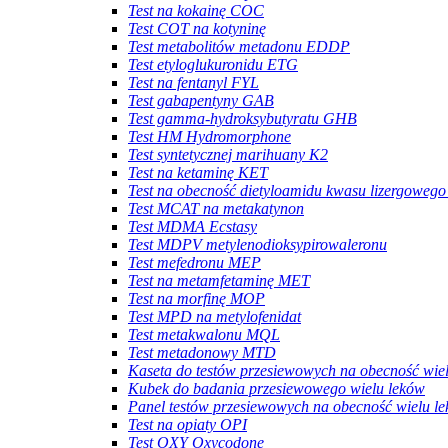
Test na kokainę COC
Test COT na kotyninę
Test metabolitów metadonu EDDP
Test etyloglukuronidu ETG
Test na fentanyl FYL
Test gabapentyny GAB
Test gamma-hydroksybutyratu GHB
Test HM Hydromorphone
Test syntetycznej marihuany K2
Test na ketaminę KET
Test na obecność dietyloamidu kwasu lizergoweg
Test MCAT na metakatynon
Test MDMA Ecstasy
Test MDPV metylenodioksypirowaleronu
Test mefedronu MEP
Test na metamfetaminę MET
Test na morfinę MOP
Test MPD na metylofenidat
Test metakwalonu MQL
Test metadonowy MTD
Kaseta do testów przesiewowych na obecność wie
Kubek do badania przesiewowego wielu leków
Panel testów przesiewowych na obecność wielu l
Test na opiaty OPI
Test OXY Oxycodone