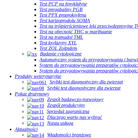
Test PCP na fenyklidynę
Test pregabaliny PGB
Test PPX proproksyfenu
Test karizoprodolu SOMA
Test na trójpierścieniowe leki przeciwdepresyjne 
Test na obecność THC w marihuanie
Test na tramadol TML
Test ksylazyny XYL
Test ZOL Zolpidem
Badanie cytologiczne
Automatyczny system do przygotowywania i barwi
System do przygotowywania preparatów cytologic
System do przygotowywania preparatów cytologic
Produkty weterynaryjne
Szybki test diagnostyczny dla zwierząt
Szybki test diagnostyczny dla zwierząt
Pokaz drużynowy
Zespół badawczo-rozwojowy
Zespół produkcyjny
Sprzedaż zagraniczna
Dlaczego warto nas wybrać
Nasza usługa
Aktualności
Wiadomości branżowe