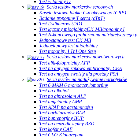
Test witaminy D
Seria testów markerów sercowych
Kaseta testowa białka C-reaktywnego (CRP)
Badanie troponiny T serca (cTnT)
Test D-dimerów (DD)
Test łączony mioglobiny/CK-MB/troponiny I
Test N-końcowego prohormonu natriuretycznego
Jednoetapowy test CK-MB
Jednoetapowy test mioglobiny
Test troponiny I TnI One Step
Seria testów markerów nowotworowych
Test alfa-fetoproteiny AFP
Test na antygen rakowo-embrionalny CEA
Test na antygen swoisty dla prostaty PSA
Seria testów na nadużywanie narkotyków
Test 6-MAM 6-monoacetylomorfiny
Test na alkohol
Test na alprazolam ALP
Test amfetaminy AMP
Test APAP na acetaminofen
Test barbituranów BAR
Test buprenorfiny BUP
Test na benzodiazepiny BZO
Test kofeiny CAF
Test CLO Klonazepam