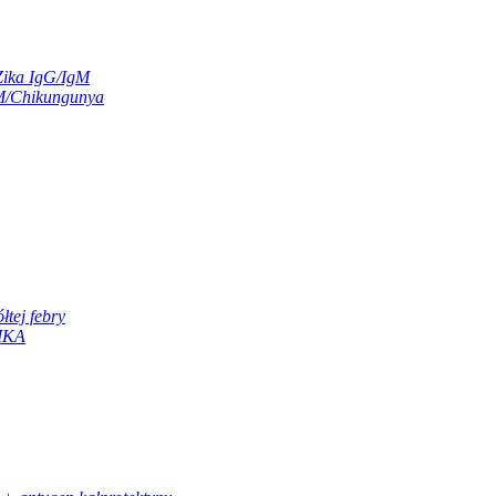
Zika IgG/IgM
M/Chikungunya
łtej febry
ZIKA