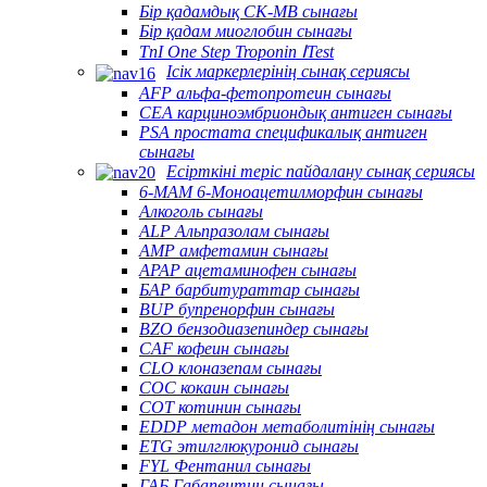
Бір қадамдық CK-MB сынағы
Бір қадам миоглобин сынағы
TnI One Step Troponin ⅠTest
Ісік маркерлерінің сынақ сериясы
AFP альфа-фетопротеин сынағы
CEA карциноэмбриондық антиген сынағы
PSA простата спецификалық антиген
сынағы
Есірткіні теріс пайдалану сынақ сериясы
6-MAM 6-Моноацетилморфин сынағы
Алкоголь сынағы
ALP Альпразолам сынағы
AMP амфетамин сынағы
APAP ацетаминофен сынағы
БАР барбитураттар сынағы
BUP бупренорфин сынағы
BZO бензодиазепиндер сынағы
CAF кофеин сынағы
CLO клоназепам сынағы
COC кокаин сынағы
COT котинин сынағы
EDDP метадон метаболитінің сынағы
ETG этилглюкуронид сынағы
FYL Фентанил сынағы
ГАБ Габапентин сынағы