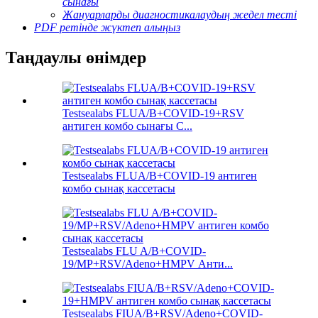
сынағы
Жануарларды диагностикалаудың жедел тесті
PDF ретінде жүктеп алыңыз
Таңдаулы өнімдер
Testsealabs FLUA/B+COVID-19+RSV
антиген комбо сынағы C...
Testsealabs FLUA/B+COVID-19 антиген
комбо сынақ кассетасы
Testsealabs FLU A/B+COVID-
19/MP+RSV/Adeno+HMPV Анти...
Testsealabs FIUA/B+RSV/Adeno+COVID-