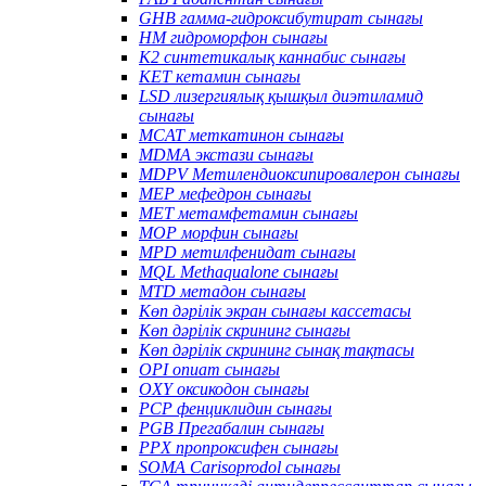
GHB гамма-гидроксибутират сынағы
HM гидроморфон сынағы
K2 синтетикалық каннабис сынағы
KET кетамин сынағы
LSD лизергиялық қышқыл диэтиламид
сынағы
MCAT меткатинон сынағы
MDMA экстази сынағы
MDPV Метилендиоксипировалерон сынағы
MEP мефедрон сынағы
MET метамфетамин сынағы
MOP морфин сынағы
MPD метилфенидат сынағы
MQL Methaqualone сынағы
MTD метадон сынағы
Көп дәрілік экран сынағы кассетасы
Көп дәрілік скрининг сынағы
Көп дәрілік скрининг сынақ тақтасы
OPI опиат сынағы
OXY оксикодон сынағы
PCP фенциклидин сынағы
PGB Прегабалин сынағы
PPX пропроксифен сынағы
SOMA Carisoprodol сынағы