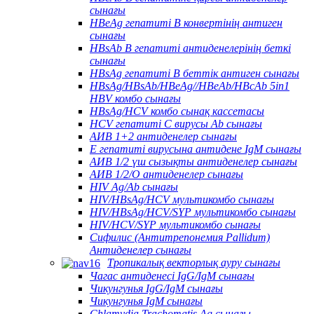
сынағы
HBeAg гепатиті В конвертінің антиген
сынағы
HBsAb В гепатиті антиденелерінің беткі
сынағы
HBsAg гепатиті В беттік антиген сынағы
HBsAg/HBsAb/HBeAg//HBeAb/HBcAb 5in1
HBV комбо сынағы
HBsAg/HCV комбо сынақ кассетасы
HCV гепатиті С вирусы Ab сынағы
АИВ 1+2 антиденелер сынағы
Е гепатиті вирусына антидене IgM сынағы
АИВ 1/2 үш сызықты антиденелер сынағы
АИВ 1/2/O антиденелер сынағы
HIV Ag/Ab сынағы
HIV/HBsAg/HCV мультикомбо сынағы
HIV/HBsAg/HCV/SYP мультикомбо сынағы
HIV/HCV/SYP мультикомбо сынағы
Сифилис (Антитрепонемия Pallidum)
Антиденелер сынағы
Тропикалық векторлық ауру сынағы
Чагас антиденесі IgG/IgM сынағы
Чикунгунья IgG/IgM сынағы
Чикунгунья IgM сынағы
Chlamydia Trachomatis Ag сынағы