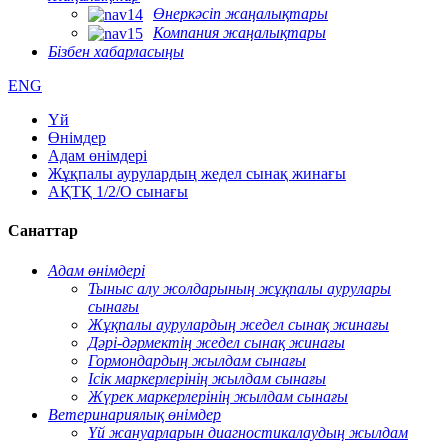
Өнеркәсіп жаңалықтары
Компания жаңалықтары
Бізбен хабарласыңы
ENG
Үй
Өнімдер
Адам өнімдері
Жұқпалы аурулардың жедел сынақ жинағы
АҚТҚ 1/2/О сынағы
Санаттар
Адам өнімдері
Тыныс алу жолдарының жұқпалы аурулары
сынағы
Жұқпалы аурулардың жедел сынақ жинағы
Дәрі-дәрмектің жедел сынақ жинағы
Гормондардың жылдам сынағы
Ісік маркерлерінің жылдам сынағы
Жүрек маркерлерінің жылдам сынағы
Ветеринариялық өнімдер
Үй жануарларын диагностикалаудың жылдам