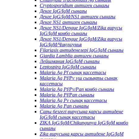
Cryptosporidium антиген сынағы
Денге IgG/IgM сынағы
Денге IgG/IgM/NS1 антиген сынағы
Денге NS1 антиген сынағы
Денге NS1/Dengue IgG/IgM/Zika вирусы
IgG/IgM комбо сынағы
Денге NS1/Dengue IgG/IgM/Zika вирусы
IgG/IgM/Чикунгунья
Filariasis антиденелері IgG/IgM сынағы
Giardia Lamblia антиген сынағы
Лейшмания IgG/IgM сынағы
Leptospira IgG/IgM сынағы
Malaria Ag Pf сынақ кассетасы
Malaria Ag Pf/Pv үш сызықты сынақ
кассетасы
Malaria Ag Pf/Pv/Pan комбо сынағы
Malaria Ag Pf/Pan сынағы
Malaria Ag Pv сынақ кассетасы
Malaria Ag Pan сынағы
Сары безгегі вирусына қарсы антидене
IgG/IgM сынақ кассетасы
ZIKA IgG/IgM/Chikungunya IgG/IgM комбо
сынағы
Zika вирусына қарсы антидене IgG/IgM