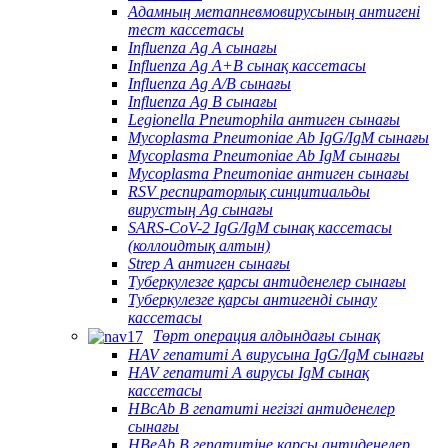
Адамның метапневмовирусының антигені
тест кассетасы
Influenza Ag A сынағы
Influenza Ag A+B сынақ кассетасы
Influenza Ag A/B сынағы
Influenza Ag B сынағы
Legionella Pneumophila антиген сынағы
Mycoplasma Pneumoniae Ab IgG/IgM сынағы
Mycoplasma Pneumoniae Ab IgM сынағы
Mycoplasma Pneumoniae антиген сынағы
RSV респираторлық синцитиальды
вирустың Ag сынағы
SARS-CoV-2 IgG/IgM сынақ кассетасы
(коллоидтық алтын)
Strep A антиген сынағы
Туберкулезге қарсы антиденелер сынағы
Туберкулезге қарсы антигенді сынау
кассетасы
Төрт операция алдындағы сынақ
HAV гепатиті А вирусына IgG/IgM сынағы
HAV гепатиті А вирусы IgM сынақ
кассетасы
HBcAb В гепатиті негізгі антиденелер
сынағы
HBeAb В гепатитіне қарсы антиденелер