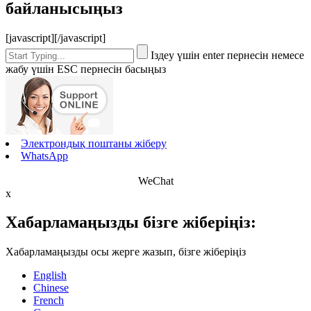
байланысыңыз
[javascript]
[/javascript]
Іздеу үшін enter пернесін немесе
жабу үшін ESC пернесін басыңыз
Электрондық поштаны жіберу
WhatsApp
WeChat
x
Хабарламаңызды бізге жіберіңіз:
Хабарламаңызды осы жерге жазып, бізге жіберіңіз
English
Chinese
French