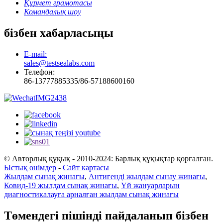
Құрмет грамотасы
Командалық шоу
бізбен хабарласыңы
E-mail:
sales@testsealabs.com
Телефон:
86-13777885335/86-57188600160
© Авторлық құқық - 2010-2024: Барлық құқықтар қорғалған.
Ыстық өнімдер
-
Сайт картасы
Жылдам сынақ жинағы
,
Антигенді жылдам сынау жинағы
,
Ковид-19 жылдам сынақ жинағы
,
Үй жануарларын
диагностикалауға арналған жылдам сынақ жинағы
Төмендегі пішінді пайдаланып бізбен