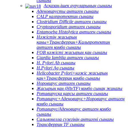
сынағы
Асқазан-ішек ауруларының сынағы
Аденовирусты антиген сынағы
CALP калпротектин сынағы
Clostridium Difficile антиген сынағы
Cryptosporidium антиген сынағы
Entamoeba Histolytica антиген сынағы
Нәжістің жасырын
қаны+Трансферрин+Кальпротектин
антиген комбо сынағы
FOB нәжісті жасырын қан сынағы
Giardia Iamblia антиген сынағы
H. Pylori Ab сынағы
H.Pylori Ag сынағы
Helicobacter Pylori+нәжіс жасырын
қан+Трансферрин комбо сынағы
Норовирус антиген сынағы
Жасырын қан (Hb/TF) комбо сынақ жинағы
Ротавирусқа қарсы антиген сынағы
Ротавирус+Аденовирус+Норовирус антиген
комбо сынағы
Ротавирус/Аденовирус антиген комбо
сынағы
Сальмонелла сүзегінің антигені сынағы
Трансферрин TF сынағы