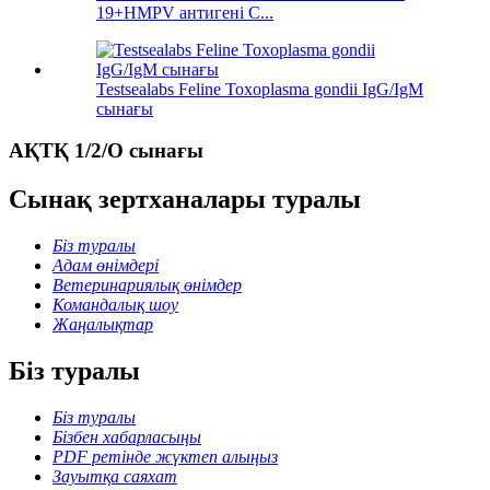
19+HMPV антигені С...
Testsealabs Feline Toxoplasma gondii IgG/IgM
сынағы
АҚТҚ 1/2/О сынағы
Сынақ зертханалары туралы
Біз туралы
Адам өнімдері
Ветеринариялық өнімдер
Командалық шоу
Жаңалықтар
Біз туралы
Біз туралы
Бізбен хабарласыңы
PDF ретінде жүктеп алыңыз
Зауытқа саяхат