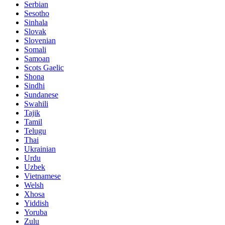
Serbian
Sesotho
Sinhala
Slovak
Slovenian
Somali
Samoan
Scots Gaelic
Shona
Sindhi
Sundanese
Swahili
Tajik
Tamil
Telugu
Thai
Ukrainian
Urdu
Uzbek
Vietnamese
Welsh
Xhosa
Yiddish
Yoruba
Zulu