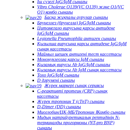
Іш сүзегі IgG/IgM сынағы
Vibro Cholerae O139(VC O139) және O1(VC
O1) комбо сынағы
Басқа жұқпалы аурулар сынағы
Бруцеллез (бруцелла) IgG/IgM сынағы
Цитомегало вирусына қарсы антидене
IgG/IgM сынағы
Legionella Pneumophila антиген сынағы
Қызылша вирусына қарсы антидене IgG/IgM
сынақ кассетасы
Маймыл шешек антигені тест кассетасы
Мононуклеозға қарсы IgM сынағы
Қызамық вирусы Ab IgG/IgM сынағы
Қызамық вирусы Ab IgM сынақ кассетасы
Toxo IgG/IgM сынағы
D дәрумені сынағы
Жүрек маркері сынақ сериясы
C-реактивті протеин (CRP) сынақ
кассетасы
Жүрек тропонин T (cTnT) сынағы
D-Dimer (DD) сынағы
Миоглобин/ЦК-МБ/Тропонин ⅠКомбо сынағы
Мидың натрийуретикалық рептидінің N-
терминалды прогормоны (NT-pro BNP)
сынағы