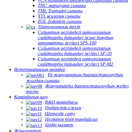
TCA трициклді антидепрессанттар сынағы
THC марихуана сынағы
TML Tramadol сынағы
XYL ксилазин сынағы
ZOL Zolpidem сынағы
Цитологиялық тест
Сұйықтық негізіндегі цитологиялық
слайдтарды дайындау және бояудың
автоматты жүйесі SPS-100
Сұйықтық негізіндегі цитологиялық
слайдтарды дайындау жүйесі SP-20
Сұйықтық негізіндегі цитологиялық
слайдтарды дайындау жүйесі SP-M2
Ветеринариялық өнімдер
Үй жануарларын диагностикалаудың
жылдам сынағы
Жануарларды диагностикалаудың жедел
тесті
Командалық шоу
R&D командасы
Өндірістік ұжым
Шетелде сату
Неліктен бізді таңдайсыз
Біздің қызмет
Жаңалықтар