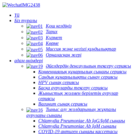
Үй
Біз туралы
Қош келдіңіз
Тарих
Құрмет
Көрме
Миссия және негізгі құндылықтар
Орналасқан жері
адам өнімдері
Әйелдердің денсаулығын тексеру сериясы
Конвенциялық құнарлылық сынағы сериясы
Сандық құнарлылықты сынау сериясы
HPV сынақ сериясы
Басқа ауруларды тексеру сериясы
Жыныстық жолмен берілетін аурулар
сериясы
Вагинит сынақ сериясы
Тыныс алу жолдарының жұқпалы
аурулары сынағы
Chlamydia Pneumoniae Ab IgG/IgM сынағы
Chlamydia Pneumoniae Ab IgM сынағы
COVID-19 антиген сынағы кассетасы