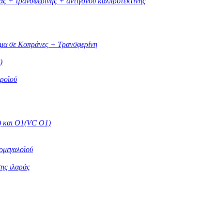
ας + τρανσφερίνης + αντιγόνου καλπροτεκτίνης
ίμα σε Κοπράνες + Τρανσφερίνη
)
οροϊού
) και O1(VC O1)
ομεγαλοϊού
της ιλαράς