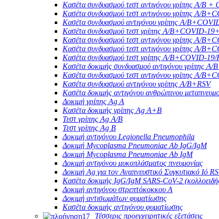
Κασέτα συνδυασμού τεστ αντιγόνου γρίπης A/B +
Κασέτα συνδυασμού τεστ αντιγόνου γρίπης A/
Κασέτα συνδυασμού αντιγόνου γρίπης A/B+COV
Κασέτα συνδυασμού τεστ γρίπης A/B+COVID-19
Κασέτα συνδυασμού τεστ αντιγόνου γρίπης A
Κασέτα συνδυασμού τεστ αντιγόνου γρίπης A/
Κασέτα συνδυασμού τεστ γρίπης A/B+COVID-19
Κασέτα δοκιμής συνδυασμού αντιγόνου γρίπ
Κασέτα συνδυασμού τεστ αντιγόνου γρίπης A
Κασέτα συνδυασμού αντιγόνου γρίπης A/B+RSV
Κασέτα δοκιμής αντιγόνου ανθρώπινου μεταπνευμ
Δοκιμή γρίπης Ag A
Κασέτα δοκιμής γρίπης Ag A+B
Τεστ γρίπης Ag A/B
Τεστ γρίπης Ag B
Δοκιμή αντιγόνου Legionella Pneumophila
Δοκιμή Mycoplasma Pneumoniae Ab IgG/IgM
Δοκιμή Mycoplasma Pneumoniae Ab IgM
Δοκιμή αντιγόνου μυκοπλάσματος πνευμονίας
Δοκιμή Ag για τον Αναπνευστικό Συγκυτιακό Ιό R
Κασέτα δοκιμής IgG/IgM SARS-CoV-2 (κολλοειδή
Δοκιμή αντιγόνου στρεπτόκοκκου Α
Δοκιμή αντισωμάτων φυματίωσης
Κασέτα δοκιμής αντιγόνου φυματίωσης
Τέσσερις προεγχειρητικές εξετάσεις