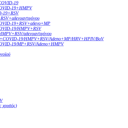
 COVID-19
B+COVID-19+HMPV
ID-19+RSV
+RSV+αδενοαντιγόνου
/B+COVID-19+RSV+αδενο+MP
B+COVID-19/HMPV+RSV
/HMPV+RSV/αδενοαντιγόνου
ης A/B+COVID-19/HMPV+RSV/Adeno+MP/HRV+HPIV/BoV
/B+COVID-19/MP+RSV/Adeno+HMPV
ονοϊού
SV
ς χρυσός)