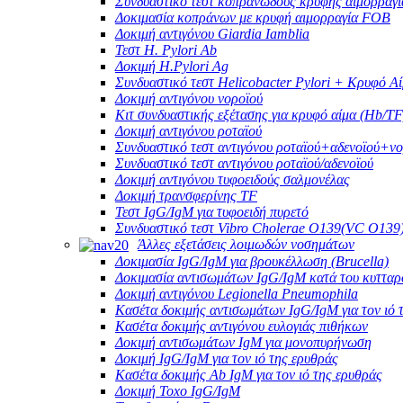
Συνδυαστικό τεστ κοπρανώδους κρυφής αιμορραγί
Δοκιμασία κοπράνων με κρυφή αιμορραγία FOB
Δοκιμή αντιγόνου Giardia Iamblia
Τεστ H. Pylori Ab
Δοκιμή H.Pylori Ag
Συνδυαστικό τεστ Helicobacter Pylori + Κρυφό Α
Δοκιμή αντιγόνου νοροϊού
Κιτ συνδυαστικής εξέτασης για κρυφό αίμα (Hb/TF
Δοκιμή αντιγόνου ροταϊού
Συνδυαστικό τεστ αντιγόνου ροταϊού+αδενοϊού+ν
Συνδυαστικό τεστ αντιγόνου ροταϊού/αδενοϊού
Δοκιμή αντιγόνου τυφοειδούς σαλμονέλας
Δοκιμή τρανσφερίνης TF
Τεστ IgG/IgM για τυφοειδή πυρετό
Συνδυαστικό τεστ Vibro Cholerae O139(VC O139
Άλλες εξετάσεις λοιμωδών νοσημάτων
Δοκιμασία IgG/IgM για βρουκέλλωση (Brucella)
Δοκιμασία αντισωμάτων IgG/IgM κατά του κυτταρ
Δοκιμή αντιγόνου Legionella Pneumophila
Κασέτα δοκιμής αντισωμάτων IgG/IgM για τον ιό 
Κασέτα δοκιμής αντιγόνου ευλογιάς πιθήκων
Δοκιμή αντισωμάτων IgM για μονοπυρήνωση
Δοκιμή IgG/IgM για τον ιό της ερυθράς
Κασέτα δοκιμής Ab IgM για τον ιό της ερυθράς
Δοκιμή Toxo IgG/IgM