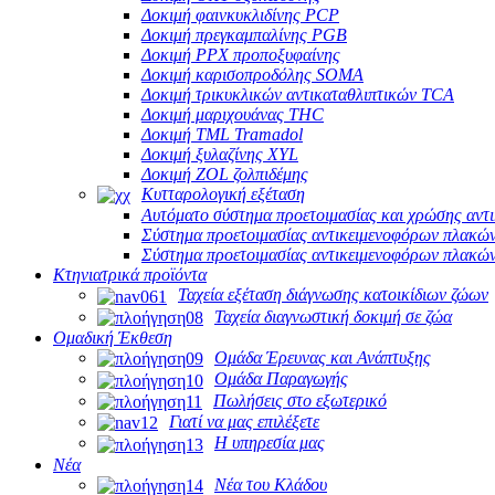
Δοκιμή φαινκυκλιδίνης PCP
Δοκιμή πρεγκαμπαλίνης PGB
Δοκιμή PPX προποξυφαίνης
Δοκιμή καρισοπροδόλης SOMA
Δοκιμή τρικυκλικών αντικαταθλιπτικών TCA
Δοκιμή μαριχουάνας THC
Δοκιμή TML Tramadol
Δοκιμή ξυλαζίνης XYL
Δοκιμή ZOL ζολπιδέμης
Κυτταρολογική εξέταση
Αυτόματο σύστημα προετοιμασίας και χρώσης αντ
Σύστημα προετοιμασίας αντικειμενοφόρων πλακών
Σύστημα προετοιμασίας αντικειμενοφόρων πλακών
Κτηνιατρικά προϊόντα
Ταχεία εξέταση διάγνωσης κατοικίδιων ζώων
Ταχεία διαγνωστική δοκιμή σε ζώα
Ομαδική Έκθεση
Ομάδα Έρευνας και Ανάπτυξης
Ομάδα Παραγωγής
Πωλήσεις στο εξωτερικό
Γιατί να μας επιλέξετε
Η υπηρεσία μας
Νέα
Νέα του Κλάδου