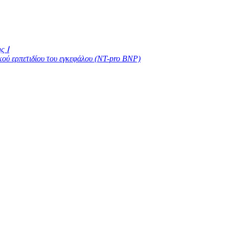
ς Ⅰ
κού ερπετιδίου του εγκεφάλου (NT-pro BNP)