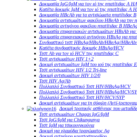
Δοκιμασία IgG/IgM για τον ιό της ηπατίτιδας Α H
Κασέτα δοκιμής IgM για τον ιό της ηπατίτιδας Α 
Δοκιμασία HBcAb για τα αντισώματα ηπατίτιδας Β
Δοκιμασία αντισωμάτων φακέλου HBeAb για την η
Δοκιμασία αντιγόνου φακέλου ηπατίτιδας Β HBeA
Δοκιμασία επιφανειακών αντισωμάτων HBsAb για τ
Δοκιμασία επιφανειακού αντιγόνου HBsAg για ηπατ
Συνδυαστικό τεστ HBsAg/HBsAb/HBeAg//HBeAb/
Κασέτα συνδυαστικής δοκιμής HBsAg/HCV
Τεστ Ab για τον ιό HCV της ηπατίτιδας C
Τεστ αντισωμάτων HIV 1+2
Δοκιμή αντισωμάτων IgM του ιού της ηπατίτιδας Ε
Τεστ αντισωμάτων HIV 1/2 Tri-line
Δοκιμή αντισωμάτων HIV 1/2/0
Τεστ HIV Ag/Ab
Πολλαπλό Συνδυαστικό Τεστ HIV/HBsAg/HCV
Πολλαπλό Συνδυαστικό Τεστ HIV/HBsAg/HCV/S
Πολλαπλό Συνδυαστικό Τεστ HIV/HCV/SYP
Δοκιμή αντισωμάτων για τη σύφιλη (Αντί-τρεποναι
Δοκιμή τροπικής ασθένειας που μεταδίδ
Τεστ αντισωμάτων Chagas IgG/IgM
Τεστ IgG/IgM για Chikungunya
Τεστ IgM για τσικουνγκούνια
Δοκιμή για χλαμύδια τραχώματος Ag
Δοκιμή αντιγόνου κρυπτοσποριδίου