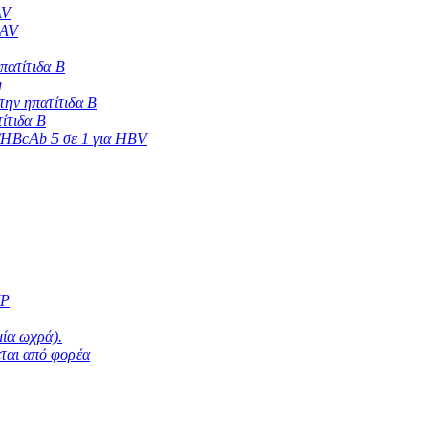
AV
HAV
πατίτιδα Β
g
ην ηπατίτιδα Β
ίτιδα Β
HBcAb 5 σε 1 για HBV
YP
μία ωχρά).
εται από φορέα