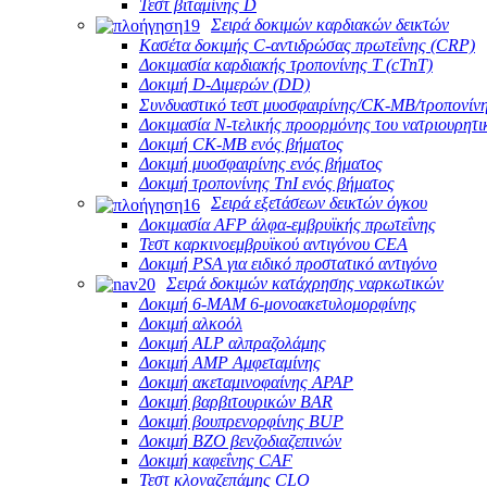
Τεστ βιταμίνης D
Σειρά δοκιμών καρδιακών δεικτών
Κασέτα δοκιμής C-αντιδρώσας πρωτεΐνης (CRP)
Δοκιμασία καρδιακής τροπονίνης Τ (cTnT)
Δοκιμή D-Διμερών (DD)
Συνδυαστικό τεστ μυοσφαιρίνης/CK-MB/τροπονίνη
Δοκιμασία Ν-τελικής προορμόνης του νατριουρητι
Δοκιμή CK-MB ενός βήματος
Δοκιμή μυοσφαιρίνης ενός βήματος
Δοκιμή τροπονίνης TnI ενός βήματος
Σειρά εξετάσεων δεικτών όγκου
Δοκιμασία AFP άλφα-εμβρυϊκής πρωτεΐνης
Τεστ καρκινοεμβρυϊκού αντιγόνου CEA
Δοκιμή PSA για ειδικό προστατικό αντιγόνο
Σειρά δοκιμών κατάχρησης ναρκωτικών
Δοκιμή 6-MAM 6-μονοακετυλομορφίνης
Δοκιμή αλκοόλ
Δοκιμή ALP αλπραζολάμης
Δοκιμή AMP Αμφεταμίνης
Δοκιμή ακεταμινοφαίνης APAP
Δοκιμή βαρβιτουρικών BAR
Δοκιμή βουπρενορφίνης BUP
Δοκιμή BZO βενζοδιαζεπινών
Δοκιμή καφεΐνης CAF
Τεστ κλοναζεπάμης CLO