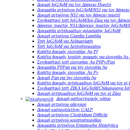
Δοκιμή IgG/IgM για τον Δάγκειο Πυρετό
Δοκιμασία αντιγόνου IgG/IgM/NS1 για τον δάγκειο
Δοκιμή αντιγόνου NS1 για τον δάγκειο πυρετό
Συνδυαστικό τεστ IgG/IgM/Ιού Ζίκα για τον Δάγκε
Δάγγειος πυρετός NS1/Δάγγειος πυρετός IgG/IgM/
Δοκιμασία αντισωμάτων φιλαρίασης IgG/IgM
Δοκιμή αντιγόνου Giardia Lamblia
Τεστ IgG/IgM για Λεϊσμανίαση
Τεστ IgG/IgM για Λεπτοσπειρώσεις
Κασέτα δοκιμής ελονοσίας Ag Pf
Κασέτα δοκιμής τριπλής γραμμής για ελονοσία Ag 
Συνδυαστικό τεστ ελονοσίας Ag Pf/Pv/Pan
Δοκιμασία Pf/Pan για την ελονοσία Ag
Κασέτα δοκιμής ελονοσίας Ag Pv
Δοκιμή Pan για την ελονοσία Ag
Κασέτα δοκιμής αντισωμάτων IgG/IgM για τον ιό τ
Συνδυαστικό τεστ ZIKA IgG/IgM/Chikungunya Ig
Δοκιμή αντισωμάτων IgG/IgM για τον ιό Ζίκα
Δοκιμή γαστρεντερικής νόσου
Δοκιμή αντιγόνου αδενοϊού
Δοκιμή καλπροτεκτίνης CALP
Δοκιμή αντιγόνου Clostridium Difficile
Δοκιμή αντιγόνου κρυπτοσποριδίου
Δοκιμασία αντιγόνου Entamoeba Histolytica