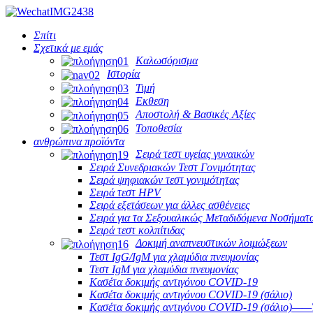
Σπίτι
Σχετικά με εμάς
Καλωσόρισμα
Ιστορία
Τιμή
Εκθεση
Αποστολή & Βασικές Αξίες
Τοποθεσία
ανθρώπινα προϊόντα
Σειρά τεστ υγείας γυναικών
Σειρά Συνεδριακών Τεστ Γονιμότητας
Σειρά ψηφιακών τεστ γονιμότητας
Σειρά τεστ HPV
Σειρά εξετάσεων για άλλες ασθένειες
Σειρά για τα Σεξουαλικώς Μεταδιδόμενα Νοσήματ
Σειρά τεστ κολπίτιδας
Δοκιμή αναπνευστικών λοιμώξεων
Τεστ IgG/IgM για χλαμύδια πνευμονίας
Τεστ IgM για χλαμύδια πνευμονίας
Κασέτα δοκιμής αντιγόνου COVID-19
Κασέτα δοκιμής αντιγόνου COVID-19 (σάλιο)
Κασέτα δοκιμής αντιγόνου COVID-19 (σάλιο)——Τ