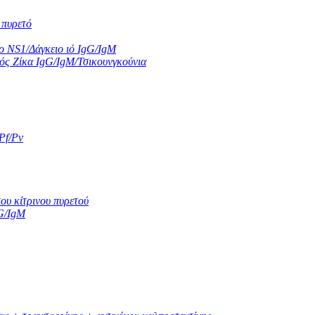
 πυρετό
ιο NS1/Δάγκειο ιό IgG/IgM
Ιός Ζίκα IgG/IgM/Τσικουνγκούνια
Pf/Pv
ου κίτρινου πυρετού
G/IgM