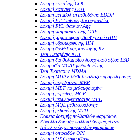
Δοκιμή κοκαΐνης COC
Δοκιμή κοτινίνης COT
Δοκιμή μεταβολίτη μεθαδόνης EDDP
Δοκιμή ETG αιθυλογλυκουρονιδίου
Δοκιμή FYL Φαιντανύλης
Δοκιμή γκαμπαπεντίνης GAB
Δοκιμή γάμμα-υδροξυβουτυρικού GHB
Δοκιμή υδρομορφόνης HM
Δοκιμή συνθετικής κάνναβης K2
Τεστ Κεταμίνης KET
Δοκιμή διαιθυλαμιδίου λυσεργικού οξέος LSD
Δοκιμασία MCAT μεθκαθινόνης
Τεστ Έκστασης MDMA
Δοκιμή MDPV Μεθυλενοδιοξυπυροβαλερόνης
Δοκιμή μεφεδρόνης MEP
Δοκιμή MET για μεθαμφεταμίνη
Δοκιμή μορφίνης MOP
Δοκιμή μεθυλοφαινιδάτης MPD
Δοκιμή MQL μεθακουαλόνης
Δοκιμή μεθαδόνης MTD
Κασέτα δοκιμής πολλαπλών φαρμάκων
Κύπελλο δοκιμής πολλαπλών φαρμάκων
Πάνελ ελέγχου πολλαπλών φαρμάκων
Δοκιμή οπιοειδών OPI
Δοκιμή OXY οξυκωδόνης