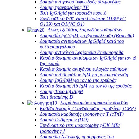
Δοκιμή αντιγόνου τυφοειδούς σαλμονέλας
Δοκιμή τρανσφερίνης TF
Τεστ IgG/IgM για τυφοειδή πυρετό
Συνδυαστικό τεστ Vibro Cholerae O139(VC
O139) και O1(VC O1)
Άλλες εξετάσεις λοιμωδών νοσημάτων
Δοκιμασία IgG/IgM για βρουκέλλωση (Brucella)
Δοκιμασία αντισωμάτων IgG/IgM κατά του
κυτταρομεγαλοϊού
Δοκιμή αντιγόνου Legionella Pneumophila
Κασέτα δοκιμής αντισωμάτων IgG/IgM για τον ιό
της ιλαράς
Κασέτα δοκιμής αντιγόνου ευλογιάς πιθήκων
Δοκιμή αντισωμάτων IgM για μονοπυρήνωση
Δοκιμή IgG/IgM για τον ιό της ερυθράς
Κασέτα δοκιμής Ab IgM για τον ιό της ερυθράς
Δοκιμή Toxo IgG/IgM
Τεστ βιταμίνης D
Σειρά δοκιμών καρδιακών δεικτών
Κασέτα δοκιμής C-αντιδρώσας πρωτεΐνης (CRP)
Δοκιμασία καρδιακής τροπονίνης Τ (cTnT)
Δοκιμή D-Διμερών (DD)
Συνδυαστικό τεστ μυοσφαιρίνης/CK-MB/
τροπονίνης Ⅰ
Δοκιμασία Ν-τελικής προορμόνης του