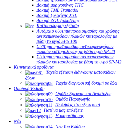
Δοκιμή μαριχουάνας THC
Δοκιμή TML Tramadol
Δοκιμή ξυλαζίνης XYL
Δοκιμή ZOL ζολπιδέμης
Κυτταρολογική εξέταση
Αυτόματο σύστημα προετοιμασίας και χρώσης
αντικειμενοφόρων πλακών κυτταρολογίας με
βάση το υγρό SPS-100
Σύστημα προετοιμασίας αντικειμενοφόρων
πλακών κυτταρολογίας με βάση υγρό SP-20
Σύστημα προετοιμασίας αντικειμενοφόρων
πλακών κυτταρολογίας με βάση το υγρό SP-M2
Κτηνιατρικά προϊόντα
Ταχεία εξέταση διάγνωσης κατοικίδιων
ζώων
Ταχεία διαγνωστική δοκιμή σε ζώα
Ομαδική Έκθεση
Ομάδα Έρευνας και Ανάπτυξης
Ομάδα Παραγωγής
Πωλήσεις στο εξωτερικό
Γιατί να μας επιλέξετε
Η υπηρεσία μας
Νέα
Νέα του Κλάδου