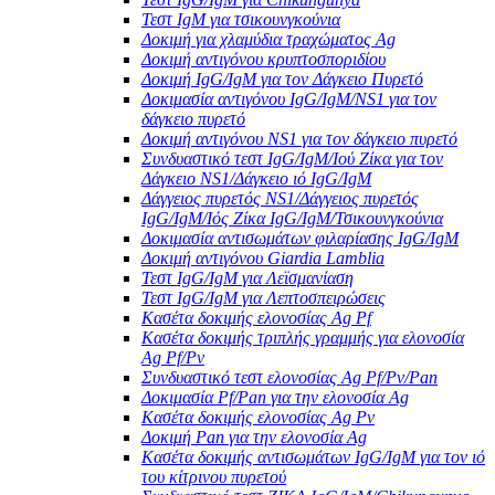
Τεστ IgM για τσικουνγκούνια
Δοκιμή για χλαμύδια τραχώματος Ag
Δοκιμή αντιγόνου κρυπτοσποριδίου
Δοκιμή IgG/IgM για τον Δάγκειο Πυρετό
Δοκιμασία αντιγόνου IgG/IgM/NS1 για τον
δάγκειο πυρετό
Δοκιμή αντιγόνου NS1 για τον δάγκειο πυρετό
Συνδυαστικό τεστ IgG/IgM/Ιού Ζίκα για τον
Δάγκειο NS1/Δάγκειο ιό IgG/IgM
Δάγγειος πυρετός NS1/Δάγγειος πυρετός
IgG/IgM/Ιός Ζίκα IgG/IgM/Τσικουνγκούνια
Δοκιμασία αντισωμάτων φιλαρίασης IgG/IgM
Δοκιμή αντιγόνου Giardia Lamblia
Τεστ IgG/IgM για Λεϊσμανίαση
Τεστ IgG/IgM για Λεπτοσπειρώσεις
Κασέτα δοκιμής ελονοσίας Ag Pf
Κασέτα δοκιμής τριπλής γραμμής για ελονοσία
Ag Pf/Pv
Συνδυαστικό τεστ ελονοσίας Ag Pf/Pv/Pan
Δοκιμασία Pf/Pan για την ελονοσία Ag
Κασέτα δοκιμής ελονοσίας Ag Pv
Δοκιμή Pan για την ελονοσία Ag
Κασέτα δοκιμής αντισωμάτων IgG/IgM για τον ιό
του κίτρινου πυρετού