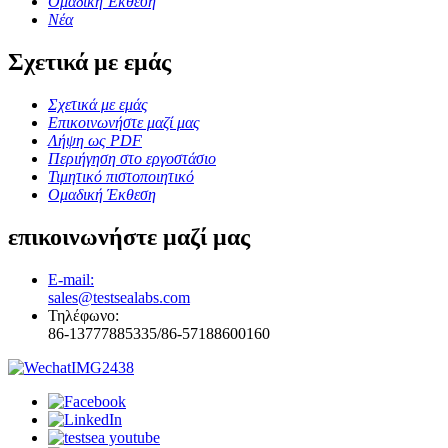
Ομαδική Έκθεση
Νέα
Σχετικά με εμάς
Σχετικά με εμάς
Επικοινωνήστε μαζί μας
Λήψη ως PDF
Περιήγηση στο εργοστάσιο
Τιμητικό πιστοποιητικό
Ομαδική Έκθεση
επικοινωνήστε μαζί μας
E-mail:
sales@testsealabs.com
Τηλέφωνο:
86-13777885335/86-57188600160