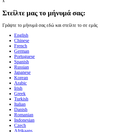
x
Στείλτε μας το μήνυμά σας:
Γράψτε το μήνυμά σας εδώ και στείλτε το σε εμάς
English
Chinese
French
German
Portuguese
Spanish
Russian
Japanese
Korean
Arabic
Irish
Greek
Turkish
Italian
Danish
Romanian
Indonesian
Czech
Afrikaans