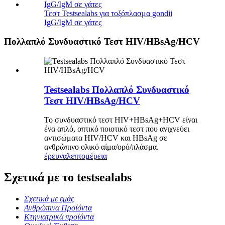
Τεστ Testsealabs για τοξόπλασμα gondii
IgG/IgM σε γάτες
Πολλαπλό Συνδυαστικό Τεστ HIV/HBsAg/HCV
Testsealabs Πολλαπλό Συνδυαστικό
Τεστ HIV/HBsAg/HCV
Το συνδυαστικό τεστ HIV+HBsAg+HCV είναι
ένα απλό, οπτικό ποιοτικό τεστ που ανιχνεύει
αντισώματα HIV/HCV και HBsAg σε
ανθρώπινο ολικό αίμα/ορό/πλάσμα.
έρευνα
λεπτομέρεια
Σχετικά με το testsealabs
Σχετικά με εμάς
Ανθρώπινα Προϊόντα
Κτηνιατρικά προϊόντα