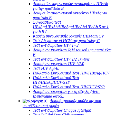
Δοκιμασία επιφανειακών αντισωμάτων HBsAb
για την ηπατίτιδα Β
Δοκιμασία επιφανειακού αντιγόνου HBsAg για
ηπατίτιδα Β
Συνδυαστικό τεστ
HBsAg/HBsAb/HBeAg//HBeAb/HBcAb 5 σε 1
για HBV
Κασέτα συνδυαστικής δοκιμής HBsAg/HCV
Τεστ Ab για τον ιό HCV της ηπατίτιδας C
Τεστ αντισωμάτων HIV 1+2
Δοκιμή αντισωμάτων IgM του ιού της ηπατίτιδας
Ε
Τεστ αντισωμάτων HIV 1/2 Tri-line
Δοκιμή αντισωμάτων HIV 1/2/0
Τεστ HIV Ag/Ab
Πολλαπλό Συνδυαστικό Τεστ HIV/HBsAg/HCV
Πολλαπλό Συνδυαστικό Τεστ
HIV/HBsAg/HCV/SYP
Πολλαπλό Συνδυαστικό Τεστ HIV/HCV/SYP
Δοκιμή αντισωμάτων για τη σύφιλη (Αντί-
τρεποναιμία ωχρά).
Δοκιμή τροπικής ασθένειας που
μεταδίδεται από φορέα
Τεστ αντισωμάτων Chagas IgG/IgM
Τεστ IgG/IgM για Chikungunya