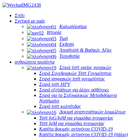
Σπίτι
Σχετικά με εμάς
Καλωσόρισμα
Ιστορία
Τιμή
Εκθεση
Αποστολή & Βασικές Αξίες
Τοποθεσία
ανθρώπινα προϊόντα
Σειρά τεστ υγείας γυναικών
Σειρά Συνεδριακών Τεστ Γονιμότητας
Σειρά ψηφιακών τεστ γονιμότητας
Σειρά τεστ HPV
Σειρά εξετάσεων για άλλες ασθένειες
Σειρά για τα Σεξουαλικώς Μεταδιδόμενα
Νοσήματα
Σειρά τεστ κολπίτιδας
Δοκιμή αναπνευστικών λοιμώξεων
Τεστ IgG/IgM για χλαμύδια πνευμονίας
Τεστ IgM για χλαμύδια πνευμονίας
Κασέτα δοκιμής αντιγόνου COVID-19
Κασέτα δοκιμής αντιγόνου COVID-19 (σάλιο)