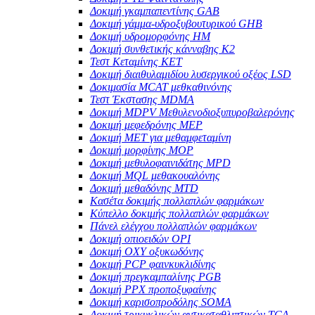
Δοκιμή γκαμπαπεντίνης GAB
Δοκιμή γάμμα-υδροξυβουτυρικού GHB
Δοκιμή υδρομορφόνης HM
Δοκιμή συνθετικής κάνναβης K2
Τεστ Κεταμίνης KET
Δοκιμή διαιθυλαμιδίου λυσεργικού οξέος LSD
Δοκιμασία MCAT μεθκαθινόνης
Τεστ Έκστασης MDMA
Δοκιμή MDPV Μεθυλενοδιοξυπυροβαλερόνης
Δοκιμή μεφεδρόνης MEP
Δοκιμή MET για μεθαμφεταμίνη
Δοκιμή μορφίνης MOP
Δοκιμή μεθυλοφαινιδάτης MPD
Δοκιμή MQL μεθακουαλόνης
Δοκιμή μεθαδόνης MTD
Κασέτα δοκιμής πολλαπλών φαρμάκων
Κύπελλο δοκιμής πολλαπλών φαρμάκων
Πάνελ ελέγχου πολλαπλών φαρμάκων
Δοκιμή οπιοειδών OPI
Δοκιμή OXY οξυκωδόνης
Δοκιμή PCP φαινκυκλιδίνης
Δοκιμή πρεγκαμπαλίνης PGB
Δοκιμή PPX προποξυφαίνης
Δοκιμή καρισοπροδόλης SOMA
Δοκιμή τρικυκλικών αντικαταθλιπτικών TCA