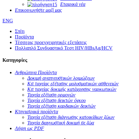
Εταιρικά νέα
Επικοινωνήστε μαζί μας
ENG
Σπίτι
Προϊόντα
Τέσσερις προεγχειρητικές εξετάσεις
Πολλαπλό Συνδυαστικό Τεστ HIV/HBsAg/HCV
Κατηγορίες
Ανθρώπινα Προϊόντα
Δοκιμή αναπνευστικών λοιμώξεων
Κιτ ταχείας εξέτασης μολυσματικών ασθενειών
Κιτ ταχείας δοκιμής κατάχρησης ναρκωτικών
Ταχεία εξέταση ορμονών
Ταχεία εξέταση δεικτών όγκου
Ταχεία εξέταση καρδιακών δεικτών
Κτηνιατρικά προϊόντα
Ταχεία εξέταση διάγνωσης κατοικίδιων ζώων
Ταχεία διαγνωστική δοκιμή σε ζώα
Λήψη ως PDF