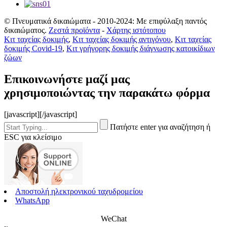
© Πνευματικά δικαιώματα - 2010-2024: Με επιφύλαξη παντός
δικαιώματος.
Ζεστά προϊόντα
-
Χάρτης ιστότοπου
Κιτ ταχείας δοκιμής
,
Κιτ ταχείας δοκιμής αντιγόνου
,
Κιτ ταχείας
δοκιμής Covid-19
,
Κιτ γρήγορης δοκιμής διάγνωσης κατοικίδιων
ζώων
Επικοινωνήστε μαζί μας
χρησιμοποιώντας την παρακάτω φόρμα
[javascript]
[/javascript]
Πατήστε enter για αναζήτηση ή
ESC για κλείσιμο
Αποστολή ηλεκτρονικού ταχυδρομείου
WhatsApp
WeChat