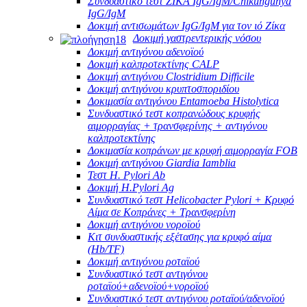
Συνδυαστικό τεστ ZIKA IgG/IgM/Chikungunya
IgG/IgM
Δοκιμή αντισωμάτων IgG/IgM για τον ιό Ζίκα
Δοκιμή γαστρεντερικής νόσου
Δοκιμή αντιγόνου αδενοϊού
Δοκιμή καλπροτεκτίνης CALP
Δοκιμή αντιγόνου Clostridium Difficile
Δοκιμή αντιγόνου κρυπτοσποριδίου
Δοκιμασία αντιγόνου Entamoeba Histolytica
Συνδυαστικό τεστ κοπρανώδους κρυφής
αιμορραγίας + τρανσφερίνης + αντιγόνου
καλπροτεκτίνης
Δοκιμασία κοπράνων με κρυφή αιμορραγία FOB
Δοκιμή αντιγόνου Giardia Iamblia
Τεστ H. Pylori Ab
Δοκιμή H.Pylori Ag
Συνδυαστικό τεστ Helicobacter Pylori + Κρυφό
Αίμα σε Κοπράνες + Τρανσφερίνη
Δοκιμή αντιγόνου νοροϊού
Κιτ συνδυαστικής εξέτασης για κρυφό αίμα
(Hb/TF)
Δοκιμή αντιγόνου ροταϊού
Συνδυαστικό τεστ αντιγόνου
ροταϊού+αδενοϊού+νοροϊού
Συνδυαστικό τεστ αντιγόνου ροταϊού/αδενοϊού