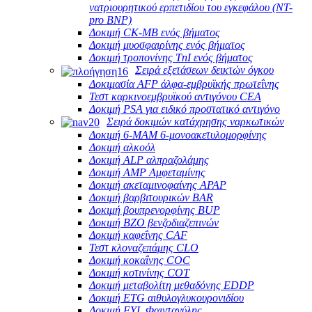
νατριουρητικού ερπετιδίου του εγκεφάλου (NT-
pro BNP)
Δοκιμή CK-MB ενός βήματος
Δοκιμή μυοσφαιρίνης ενός βήματος
Δοκιμή τροπονίνης TnI ενός βήματος
Σειρά εξετάσεων δεικτών όγκου
Δοκιμασία AFP άλφα-εμβρυϊκής πρωτεΐνης
Τεστ καρκινοεμβρυϊκού αντιγόνου CEA
Δοκιμή PSA για ειδικό προστατικό αντιγόνο
Σειρά δοκιμών κατάχρησης ναρκωτικών
Δοκιμή 6-MAM 6-μονοακετυλομορφίνης
Δοκιμή αλκοόλ
Δοκιμή ALP αλπραζολάμης
Δοκιμή AMP Αμφεταμίνης
Δοκιμή ακεταμινοφαίνης APAP
Δοκιμή βαρβιτουρικών BAR
Δοκιμή βουπρενορφίνης BUP
Δοκιμή BZO βενζοδιαζεπινών
Δοκιμή καφεΐνης CAF
Τεστ κλοναζεπάμης CLO
Δοκιμή κοκαΐνης COC
Δοκιμή κοτινίνης COT
Δοκιμή μεταβολίτη μεθαδόνης EDDP
Δοκιμή ETG αιθυλογλυκουρονιδίου
Δοκιμή FYL Φαιντανύλης