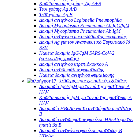
Κασέτα δοκιμής γρίπης Ag A+B
Τεστ γρίπης Ag A/B
Τεστ γρίπης Ag B
Δοκιμή αντιγόνου Legionella Pneumophila
Δοκιμή Mycoplasma Pneumoniae Ab IgG/IgM
Δοκιμή Mycoplasma Pneumoniae Ab IgM
Δοκιμή αντιγόνου μυκοπλάσματος πνευμονίας
Δοκιμή Ag για τον Αναπνευστικό Συγκυτιακό Ιό
RSV
Κασέτα δοκιμής IgG/IgM SARS-CoV-2
(κολλοειδής χρυσός)
Δοκιμή αντιγόνου στρεπτόκοκκου Α
Δοκιμή αντισωμάτων φυματίωσης
Κασέτα δοκιμής αντιγόνου φυματίωσης
Τέσσερις προεγχειρητικές εξετάσεις
Δοκιμασία IgG/IgM για τον ιό της ηπατίτιδας Α
HAV
Κασέτα δοκιμής IgM για τον ιό της ηπατίτιδας Α
HAV
Δοκιμασία HBcAb για τα αντισώματα ηπατίτιδας
Β
Δοκιμασία αντισωμάτων φακέλου HBeAb για την
ηπατίτιδα Β
Δοκιμασία αντιγόνου φακέλου ηπατίτιδας Β
HBeAg