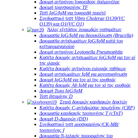
Δοκιμή αντιγόνου τυφοειδούς σαλμονέλας
Δοκιμή τρανσφερίνης TF
Τεστ IgG/IgM για τυφοειδή πυρετό
Συνδυαστικό τεστ Vibro Cholerae O139(VC
O139) και O1(VC O1)
Άλλες εξετάσεις λοιμωδών νοσημάτων
Δοκιμασία IgG/IgM για βρουκέλλωση (Brucella)
Δοκιμασία αντισωμάτων IgG/IgM κατά του
κυτταρομεγαλοϊού
Δοκιμή αντιγόνου Legionella Pneumophila
Κασέτα δοκιμής αντισωμάτων IgG/IgM για τον ιό
της ιλαράς
Κασέτα δοκιμής αντιγόνου ευλογιάς πιθήκων
Δοκιμή αντισωμάτων IgM για μονοπυρήνωση
Δοκιμή IgG/IgM για τον ιό της ερυθράς
Κασέτα δοκιμής Ab IgM για τον ιό της ερυθράς
Δοκιμή Toxo IgG/IgM
Τεστ βιταμίνης D
Σειρά δοκιμών καρδιακών δεικτών
Κασέτα δοκιμής C-αντιδρώσας πρωτεΐνης (CRP)
Δοκιμασία καρδιακής τροπονίνης Τ (cTnT)
Δοκιμή D-Διμερών (DD)
Συνδυαστικό τεστ μυοσφαιρίνης/CK-MB/
τροπονίνης Ⅰ
Δοκιμασία Ν-τελικής προορμόνης του