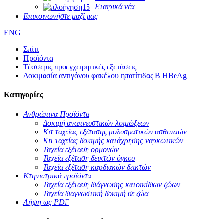
Εταιρικά νέα
Επικοινωνήστε μαζί μας
ENG
Σπίτι
Προϊόντα
Τέσσερις προεγχειρητικές εξετάσεις
Δοκιμασία αντιγόνου φακέλου ηπατίτιδας Β HBeAg
Κατηγορίες
Ανθρώπινα Προϊόντα
Δοκιμή αναπνευστικών λοιμώξεων
Κιτ ταχείας εξέτασης μολυσματικών ασθενειών
Κιτ ταχείας δοκιμής κατάχρησης ναρκωτικών
Ταχεία εξέταση ορμονών
Ταχεία εξέταση δεικτών όγκου
Ταχεία εξέταση καρδιακών δεικτών
Κτηνιατρικά προϊόντα
Ταχεία εξέταση διάγνωσης κατοικίδιων ζώων
Ταχεία διαγνωστική δοκιμή σε ζώα
Λήψη ως PDF