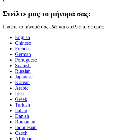
x
Στείλτε μας το μήνυμά σας:
Γράψτε το μήνυμά σας εδώ και στείλτε το σε εμάς
English
Chinese
French
German
Portuguese
Spanish
Russian
Japanese
Korean
Arabic
Irish
Greek
Turkish
Italian
Danish
Romanian
Indonesian
Czech
Afrikaans