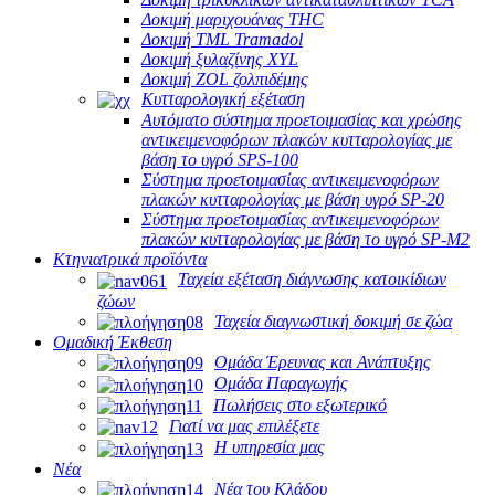
Δοκιμή μαριχουάνας THC
Δοκιμή TML Tramadol
Δοκιμή ξυλαζίνης XYL
Δοκιμή ZOL ζολπιδέμης
Κυτταρολογική εξέταση
Αυτόματο σύστημα προετοιμασίας και χρώσης
αντικειμενοφόρων πλακών κυτταρολογίας με
βάση το υγρό SPS-100
Σύστημα προετοιμασίας αντικειμενοφόρων
πλακών κυτταρολογίας με βάση υγρό SP-20
Σύστημα προετοιμασίας αντικειμενοφόρων
πλακών κυτταρολογίας με βάση το υγρό SP-M2
Κτηνιατρικά προϊόντα
Ταχεία εξέταση διάγνωσης κατοικίδιων
ζώων
Ταχεία διαγνωστική δοκιμή σε ζώα
Ομαδική Έκθεση
Ομάδα Έρευνας και Ανάπτυξης
Ομάδα Παραγωγής
Πωλήσεις στο εξωτερικό
Γιατί να μας επιλέξετε
Η υπηρεσία μας
Νέα
Νέα του Κλάδου