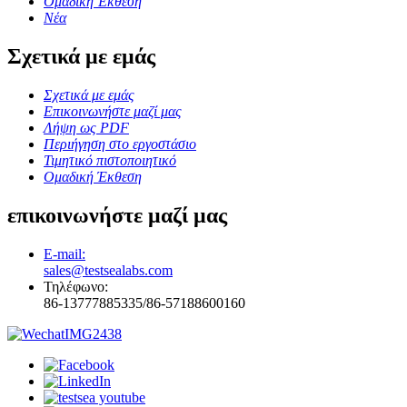
Ομαδική Έκθεση
Νέα
Σχετικά με εμάς
Σχετικά με εμάς
Επικοινωνήστε μαζί μας
Λήψη ως PDF
Περιήγηση στο εργοστάσιο
Τιμητικό πιστοποιητικό
Ομαδική Έκθεση
επικοινωνήστε μαζί μας
E-mail:
sales@testsealabs.com
Τηλέφωνο:
86-13777885335/86-57188600160