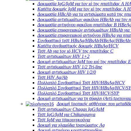
Δοκιμασία IgG/IgM για τον ιό της ηπατίτιδας Α H
Κασέτα δοκιμής IgM για τον ιό της ηπατίτιδας Α 
Δοκιμασία HBcAb για τα αντισώματα κατά της ηπα
Δοκιμασία αντισωμάτων φακέλου HBeAb για την η
Δοκιμασία αντιγόνου φακέλου ηπατίτιδας Β HBeA
Δοκιμασία επιφανειακών αντισωμάτων HBsAb για τ
Δοκιμασία επιφανειακού αντιγόνου HBsAg για ηπατ
Συνδυαστικό τεστ HBsAg/HBsAb/HBeAg//HBeAb/
Κασέτα συνδυαστικής δοκιμής HBsAg/HCV
Τεστ Ab για τον ιό HCV της ηπατίτιδας C
Τεστ αντισωμάτων HIV 1+2
Δοκιμή αντισωμάτων IgM του ιού της ηπατίτιδας Ε
Τεστ αντισωμάτων HIV 1/2 Tri-line
Δοκιμή αντισωμάτων HIV 1/2/0
Τεστ HIV Ag/Ab
Πολλαπλό Συνδυαστικό Τεστ HIV/HBsAg/HCV
Πολλαπλό Συνδυαστικό Τεστ HIV/HBsAg/HCV/S
Πολλαπλό Συνδυαστικό Τεστ HIV/HCV/SYP
Δοκιμή αντισωμάτων για τη σύφιλη (Αντί-τρεποναι
Δοκιμή τροπικής ασθένειας που μεταδίδ
Τεστ αντισωμάτων Chagas IgG/IgM
Τεστ IgG/IgM για Chikungunya
Τεστ IgM για τσικουνγκούνια
Δοκιμή για χλαμύδια τραχώματος Ag
Δοκιμή αντιγόνου κρυπτοσποριδίου