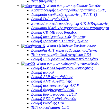
Τεστ βιταμίνης D
Σειρά δοκιμών καρδιακών δεικτών
Κασέτα δοκιμής C-αντιδρώσας πρωτεΐνης (CRP)
Δοκιμασία καρδιακής τροπονίνης Τ (cTnT)
Δοκιμή D-Διμερών (DD)
Συνδυαστικό τεστ μυοσφαιρίνης/CK-MB/τροπονίνη
Δοκιμασία Ν-τελικής προορμόνης του νατριουρητι
Δοκιμή CK-MB ενός βήματος
Δοκιμή μυοσφαιρίνης ενός βήματος
Δοκιμή τροπονίνης TnI ενός βήματος
Σειρά εξετάσεων δεικτών όγκου
Δοκιμασία AFP άλφα-εμβρυϊκής πρωτεΐνης
Τεστ καρκινοεμβρυϊκού αντιγόνου CEA
Δοκιμή PSA για ειδικό προστατικό αντιγόνο
Σειρά δοκιμών κατάχρησης ναρκωτικών
Δοκιμή 6-MAM 6-μονοακετυλομορφίνης
Δοκιμή αλκοόλ
Δοκιμή ALP αλπραζολάμης
Δοκιμή AMP Αμφεταμίνης
Δοκιμή ακεταμινοφαίνης APAP
Δοκιμή βαρβιτουρικών BAR
Δοκιμή βουπρενορφίνης BUP
Δοκιμή BZO βενζοδιαζεπινών
Δοκιμή καφεΐνης CAF
Τεστ κλοναζεπάμης CLO