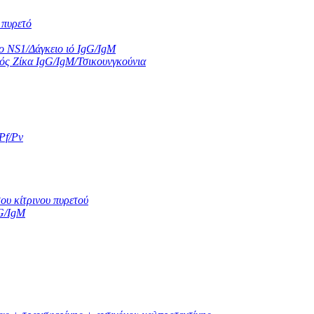
 πυρετό
ιο NS1/Δάγκειο ιό IgG/IgM
Ιός Ζίκα IgG/IgM/Τσικουνγκούνια
Pf/Pv
ου κίτρινου πυρετού
G/IgM