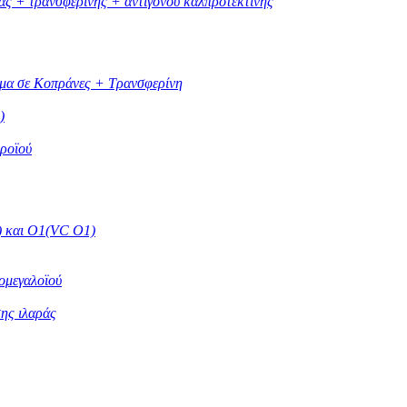
ας + τρανσφερίνης + αντιγόνου καλπροτεκτίνης
ίμα σε Κοπράνες + Τρανσφερίνη
)
οροϊού
) και O1(VC O1)
ομεγαλοϊού
της ιλαράς