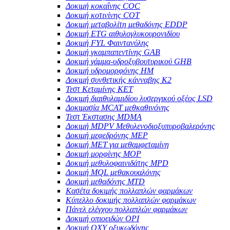
Δοκιμή κοκαΐνης COC
Δοκιμή κοτινίνης COT
Δοκιμή μεταβολίτη μεθαδόνης EDDP
Δοκιμή ETG αιθυλογλυκουρονιδίου
Δοκιμή FYL Φαιντανύλης
Δοκιμή γκαμπαπεντίνης GAB
Δοκιμή γάμμα-υδροξυβουτυρικού GHB
Δοκιμή υδρομορφόνης HM
Δοκιμή συνθετικής κάνναβης K2
Τεστ Κεταμίνης KET
Δοκιμή διαιθυλαμιδίου λυσεργικού οξέος LSD
Δοκιμασία MCAT μεθκαθινόνης
Τεστ Έκστασης MDMA
Δοκιμή MDPV Μεθυλενοδιοξυπυροβαλερόνης
Δοκιμή μεφεδρόνης MEP
Δοκιμή MET για μεθαμφεταμίνη
Δοκιμή μορφίνης MOP
Δοκιμή μεθυλοφαινιδάτης MPD
Δοκιμή MQL μεθακουαλόνης
Δοκιμή μεθαδόνης MTD
Κασέτα δοκιμής πολλαπλών φαρμάκων
Κύπελλο δοκιμής πολλαπλών φαρμάκων
Πάνελ ελέγχου πολλαπλών φαρμάκων
Δοκιμή οπιοειδών OPI
Δοκιμή OXY οξυκωδόνης