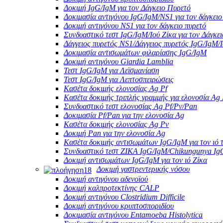
Δοκιμή IgG/IgM για τον Δάγκειο Πυρετό
Δοκιμασία αντιγόνου IgG/IgM/NS1 για τον δάγκειο
Δοκιμή αντιγόνου NS1 για τον δάγκειο πυρετό
Συνδυαστικό τεστ IgG/IgM/Ιού Ζίκα για τον Δάγκε
Δάγγειος πυρετός NS1/Δάγγειος πυρετός IgG/IgM/
Δοκιμασία αντισωμάτων φιλαρίασης IgG/IgM
Δοκιμή αντιγόνου Giardia Lamblia
Τεστ IgG/IgM για Λεϊσμανίαση
Τεστ IgG/IgM για Λεπτοσπειρώσεις
Κασέτα δοκιμής ελονοσίας Ag Pf
Κασέτα δοκιμής τριπλής γραμμής για ελονοσία Ag 
Συνδυαστικό τεστ ελονοσίας Ag Pf/Pv/Pan
Δοκιμασία Pf/Pan για την ελονοσία Ag
Κασέτα δοκιμής ελονοσίας Ag Pv
Δοκιμή Pan για την ελονοσία Ag
Κασέτα δοκιμής αντισωμάτων IgG/IgM για τον ιό τ
Συνδυαστικό τεστ ZIKA IgG/IgM/Chikungunya Ig
Δοκιμή αντισωμάτων IgG/IgM για τον ιό Ζίκα
Δοκιμή γαστρεντερικής νόσου
Δοκιμή αντιγόνου αδενοϊού
Δοκιμή καλπροτεκτίνης CALP
Δοκιμή αντιγόνου Clostridium Difficile
Δοκιμή αντιγόνου κρυπτοσποριδίου
Δοκιμασία αντιγόνου Entamoeba Histolytica