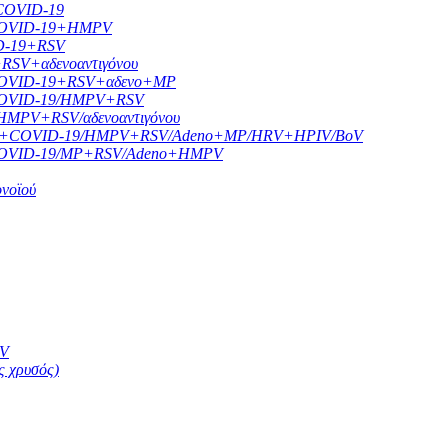
 COVID-19
B+COVID-19+HMPV
ID-19+RSV
+RSV+αδενοαντιγόνου
/B+COVID-19+RSV+αδενο+MP
B+COVID-19/HMPV+RSV
/HMPV+RSV/αδενοαντιγόνου
ης A/B+COVID-19/HMPV+RSV/Adeno+MP/HRV+HPIV/BoV
/B+COVID-19/MP+RSV/Adeno+HMPV
ονοϊού
SV
ς χρυσός)