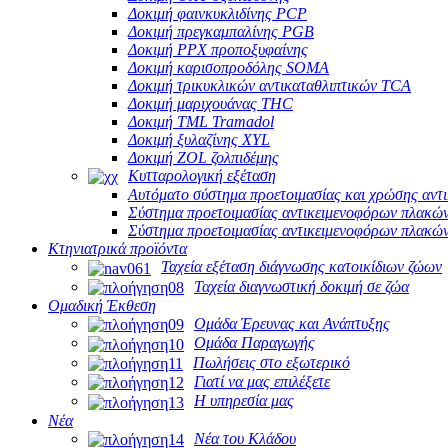
Δοκιμή φαινκυκλιδίνης PCP
Δοκιμή πρεγκαμπαλίνης PGB
Δοκιμή PPX προποξυφαίνης
Δοκιμή καρισοπροδόλης SOMA
Δοκιμή τρικυκλικών αντικαταθλιπτικών TCA
Δοκιμή μαριχουάνας THC
Δοκιμή TML Tramadol
Δοκιμή ξυλαζίνης XYL
Δοκιμή ZOL ζολπιδέμης
Κυτταρολογική εξέταση
Αυτόματο σύστημα προετοιμασίας και χρώσης αντ
Σύστημα προετοιμασίας αντικειμενοφόρων πλακών
Σύστημα προετοιμασίας αντικειμενοφόρων πλακών
Κτηνιατρικά προϊόντα
Ταχεία εξέταση διάγνωσης κατοικίδιων ζώων
Ταχεία διαγνωστική δοκιμή σε ζώα
Ομαδική Έκθεση
Ομάδα Έρευνας και Ανάπτυξης
Ομάδα Παραγωγής
Πωλήσεις στο εξωτερικό
Γιατί να μας επιλέξετε
Η υπηρεσία μας
Νέα
Νέα του Κλάδου