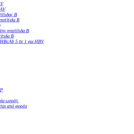
AV
HAV
τίτιδας Β
πατίτιδα Β
g
ην ηπατίτιδα Β
ίτιδα Β
HBcAb 5 σε 1 για HBV
YP
μία ωχρά).
εται από φορέα