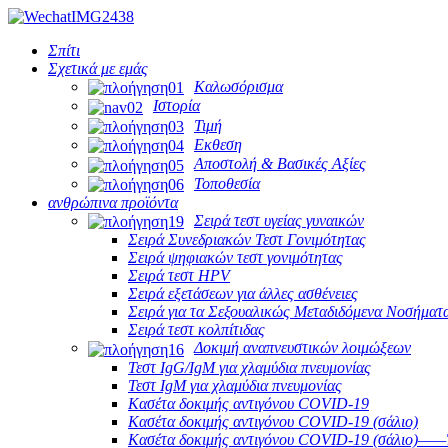
Σπίτι
Σχετικά με εμάς
Καλωσόρισμα
Ιστορία
Τιμή
Εκθεση
Αποστολή & Βασικές Αξίες
Τοποθεσία
ανθρώπινα προϊόντα
Σειρά τεστ υγείας γυναικών
Σειρά Συνεδριακών Τεστ Γονιμότητας
Σειρά ψηφιακών τεστ γονιμότητας
Σειρά τεστ HPV
Σειρά εξετάσεων για άλλες ασθένειες
Σειρά για τα Σεξουαλικώς Μεταδιδόμενα Νοσήματ
Σειρά τεστ κολπίτιδας
Δοκιμή αναπνευστικών λοιμώξεων
Τεστ IgG/IgM για χλαμύδια πνευμονίας
Τεστ IgM για χλαμύδια πνευμονίας
Κασέτα δοκιμής αντιγόνου COVID-19
Κασέτα δοκιμής αντιγόνου COVID-19 (σάλιο)
Κασέτα δοκιμής αντιγόνου COVID-19 (σάλιο)——Τ