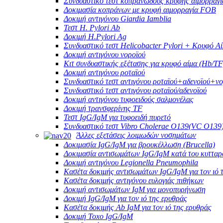
Συνδυαστικό τεστ κοπρανώδους κρυφής αιμορραγί
Δοκιμασία κοπράνων με κρυφή αιμορραγία FOB
Δοκιμή αντιγόνου Giardia Iamblia
Τεστ H. Pylori Ab
Δοκιμή H.Pylori Ag
Συνδυαστικό τεστ Helicobacter Pylori + Κρυφό Α
Δοκιμή αντιγόνου νοροϊού
Κιτ συνδυαστικής εξέτασης για κρυφό αίμα (Hb/TF
Δοκιμή αντιγόνου ροταϊού
Συνδυαστικό τεστ αντιγόνου ροταϊού+αδενοϊού+ν
Συνδυαστικό τεστ αντιγόνου ροταϊού/αδενοϊού
Δοκιμή αντιγόνου τυφοειδούς σαλμονέλας
Δοκιμή τρανσφερίνης TF
Τεστ IgG/IgM για τυφοειδή πυρετό
Συνδυαστικό τεστ Vibro Cholerae O139(VC O139
Άλλες εξετάσεις λοιμωδών νοσημάτων
Δοκιμασία IgG/IgM για βρουκέλλωση (Brucella)
Δοκιμασία αντισωμάτων IgG/IgM κατά του κυτταρ
Δοκιμή αντιγόνου Legionella Pneumophila
Κασέτα δοκιμής αντισωμάτων IgG/IgM για τον ιό 
Κασέτα δοκιμής αντιγόνου ευλογιάς πιθήκων
Δοκιμή αντισωμάτων IgM για μονοπυρήνωση
Δοκιμή IgG/IgM για τον ιό της ερυθράς
Κασέτα δοκιμής Ab IgM για τον ιό της ερυθράς
Δοκιμή Toxo IgG/IgM