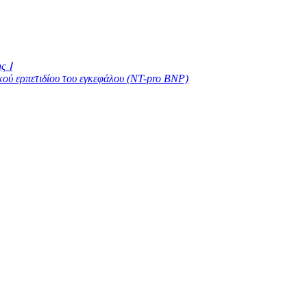
ς Ⅰ
κού ερπετιδίου του εγκεφάλου (NT-pro BNP)