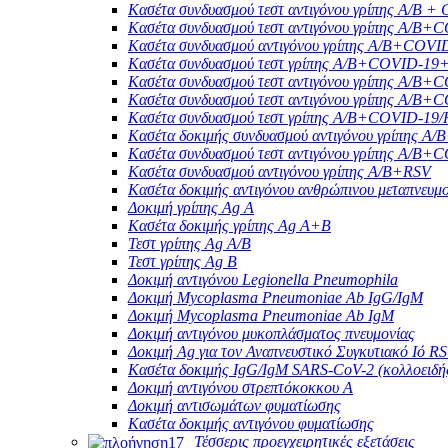
Κασέτα συνδυασμού τεστ αντιγόνου γρίπης A/B +
Κασέτα συνδυασμού τεστ αντιγόνου γρίπης A/
Κασέτα συνδυασμού αντιγόνου γρίπης A/B+COV
Κασέτα συνδυασμού τεστ γρίπης A/B+COVID-19
Κασέτα συνδυασμού τεστ αντιγόνου γρίπης A
Κασέτα συνδυασμού τεστ αντιγόνου γρίπης A/
Κασέτα συνδυασμού τεστ γρίπης A/B+COVID-19
Κασέτα δοκιμής συνδυασμού αντιγόνου γρίπ
Κασέτα συνδυασμού τεστ αντιγόνου γρίπης A
Κασέτα συνδυασμού αντιγόνου γρίπης A/B+RSV
Κασέτα δοκιμής αντιγόνου ανθρώπινου μεταπνευμ
Δοκιμή γρίπης Ag A
Κασέτα δοκιμής γρίπης Ag A+B
Τεστ γρίπης Ag A/B
Τεστ γρίπης Ag B
Δοκιμή αντιγόνου Legionella Pneumophila
Δοκιμή Mycoplasma Pneumoniae Ab IgG/IgM
Δοκιμή Mycoplasma Pneumoniae Ab IgM
Δοκιμή αντιγόνου μυκοπλάσματος πνευμονίας
Δοκιμή Ag για τον Αναπνευστικό Συγκυτιακό Ιό R
Κασέτα δοκιμής IgG/IgM SARS-CoV-2 (κολλοειδή
Δοκιμή αντιγόνου στρεπτόκοκκου Α
Δοκιμή αντισωμάτων φυματίωσης
Κασέτα δοκιμής αντιγόνου φυματίωσης
Τέσσερις προεγχειρητικές εξετάσεις