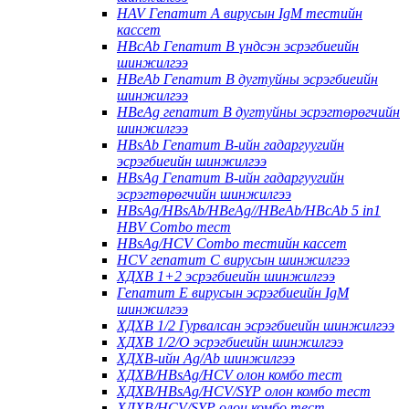
HAV Гепатит А вирусын IgM тестийн
кассет
HBcAb Гепатит В үндсэн эсрэгбиеийн
шинжилгээ
HBeAb Гепатит В дугтуйны эсрэгбиеийн
шинжилгээ
HBeAg гепатит В дугтуйны эсрэгтөрөгчийн
шинжилгээ
HBsAb Гепатит В-ийн гадаргуугийн
эсрэгбиеийн шинжилгээ
HBsAg Гепатит В-ийн гадаргуугийн
эсрэгтөрөгчийн шинжилгээ
HBsAg/HBsAb/HBeAg//HBeAb/HBcAb 5 in1
HBV Combo тест
HBsAg/HCV Combo тестийн кассет
HCV гепатит С вирусын шинжилгээ
ХДХВ 1+2 эсрэгбиеийн шинжилгээ
Гепатит Е вирусын эсрэгбиеийн IgM
шинжилгээ
ХДХВ 1/2 Гурвалсан эсрэгбиеийн шинжилгээ
ХДХВ 1/2/O эсрэгбиеийн шинжилгээ
ХДХВ-ийн Ag/Ab шинжилгээ
ХДХВ/HBsAg/HCV олон комбо тест
ХДХВ/HBsAg/HCV/SYP олон комбо тест
ХДХВ/HCV/SYP олон комбо тест