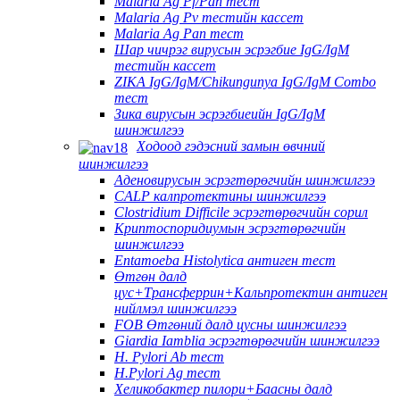
Malaria Ag Pf/Pan тест
Malaria Ag Pv тестийн кассет
Malaria Ag Pan тест
Шар чичрэг вирусын эсрэгбие IgG/IgM
тестийн кассет
ZIKA IgG/IgM/Chikungunya IgG/IgM Combo
тест
Зика вирусын эсрэгбиеийн IgG/IgM
шинжилгээ
Ходоод гэдэсний замын өвчний
шинжилгээ
Аденовирусын эсрэгтөрөгчийн шинжилгээ
CALP калпротектины шинжилгээ
Clostridium Difficile эсрэгтөрөгчийн сорил
Криптоспоридиумын эсрэгтөрөгчийн
шинжилгээ
Entamoeba Histolytica антиген тест
Өтгөн далд
цус+Трансферрин+Кальпротектин антиген
нийлмэл шинжилгээ
FOB Өтгөний далд цусны шинжилгээ
Giardia Iamblia эсрэгтөрөгчийн шинжилгээ
H. Pylori Ab тест
H.Pylori Ag тест
Хеликобактер пилори+Баасны далд