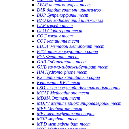
APAP ацетаминофен тест
BAR барбитуратын шинжилгээ
BUP Бупренорфины тест
BZO бензодиазепиний шинжилгээ
CAF кофейн тест
CLO Clonazepam тест
COC кокаин тест
COT котинины тест
EDDP метадон метаболит тест
ETG этил глюкуронидын сорил
FYL Фентанил тест
GAB Габапентины тест
GHB гамма-гидроксибутират тест
HM Hydromorphone тест
K2 синтетик каннабисын сорил
Кетамины KET тест
LSD лизерги хүчлийн диэтиламидын сорил
MCAT Methcathinone тест
MDMA Экстази тест
MDPV Метилендиоксипировалероны тест
MEP Mephedrone тест
MET метамфетамины сорил
MOP морфины тест
MPD метилфенидат тест