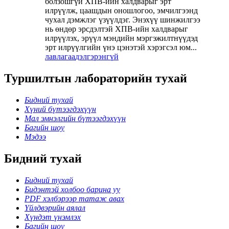
болзошгүй ХПВ-ийн халдварыг эрт
илрүүлж, цаашдын оношлогоо, эмчилгээнд
чухал дэмжлэг үзүүлдэг. Энэхүү шинжилгээ
нь өндөр эрсдэлтэй ХПВ-ийн халдварыг
илрүүлэх, эрүүл мэндийн мэргэжилтнүүдэд
эрт илрүүлгийн үнэ цэнэтэй хэрэгсэл юм...
лавлагаа
дэлгэрэнгүй
Туршилтын лабораторийн тухай
Бидний тухай
Хүний бүтээгдэхүүн
Мал эмнэлгийн бүтээгдэхүүн
Багийн шоу
Мэдээ
Бидний тухай
Бидний тухай
Бидэнтэй холбоо барина уу
PDF хэлбэрээр татаж авах
Үйлдвэрийн аялал
Хүндэт үнэмлэх
Багийн шоу