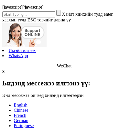
[javascript]
[/javascript]
Хайлт хийхийн тулд enter,
хаахын тулд ESC товчийг дарна уу
Имэйл илгээх
WhatsApp
WeChat
x
Бидэнд мессежээ илгээнэ үү:
Энд мессежээ бичээд бидэнд илгээгээрэй
English
Chinese
French
German
Portuguese