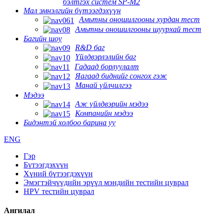
бэлтгэх систем SP-M2
Мал эмнэлгийн бүтээгдэхүүн
Амьтны оношилгооны хурдан тест
Амьтны оношилгооны шуурхай тест
Багийн шоу
R&D баг
Үйлдвэрлэлийн баг
Гадаад борлуулалт
Яагаад биднийг сонгох гэж
Манай үйлчилгээ
Мэдээ
Аж үйлдвэрийн мэдээ
Компанийн мэдээ
Бидэнтэй холбоо барина уу
ENG
Гэр
Бүтээгдэхүүн
Хүний бүтээгдэхүүн
Эмэгтэйчүүдийн эрүүл мэндийн тестийн цуврал
HPV тестийн цуврал
Ангилал