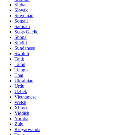
Sinhala
Slovak
Slovenian
Somali
Samoan
Scots Gaelic
Shona
Sindhi
Sundanese
Swahili
Tajik
Tamil
Telugu
Thai
Ukrainian
Urdu
Uzbek
Vietnamese
Welsh
Xhosa
Yiddish
Yoruba
Zulu
Kinyarwanda
Tatar