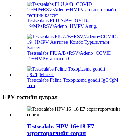
Testsealabs FLU A/B+COVID-
19/MP+RSV/Adeno+HMPV Antig...
Testsealabs FIUA/B+RSV/Adeno+COVID-
19+HMPV антиген С...
Testsealabs Feline Toxoplasma gondii IgG/IgM
тест
HPV тестийн цуврал
Testsealabs HPV 16+18 E7
эсрэгтөрөгчийн сорил