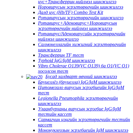
цус+Трансферрин нийлмэл шинжилгээ
Норовирусын эсрэгтөрөгчийн шинжилгээ
Далд цус (Hb/TF) Combo Test Kit
Ротавирусын эсрэгтөрөгчийн шинжилгээ
Ротавирус+Аденовирус+Норовирусын
эсрэгтөрөгчийн нийлмэл шинжилгээ
Ротавирус/Аденовирүсийн эсрэгтөрөгчийн
нийлмэл шинжилгээ
Салмонеллагийн хижигний эсрэгтөрөгчийн
шинжилгээ
Трансферрин TF тест
Typhoid IgG/IgM шинжилгээ
Vibro Cholerae O139(VC O139) ба O1(VC O1)
хосолсон тест
Бусад халдварт өвчний шинжилгээ
Бруцеллёз (бруцелла) IgG/IgM шинжилгээ
Цитомегало вирусын эсрэгбиеийн IgG/IgM
тест
Legionella Pneumophila эсрэгтөрөгчийн
шинжилгээ
Улаанбурханы вирусын эсрэгбие IgG/IgM
тестийн кассет
Сармагчин цэцгийн эсрэгтөрөгчийн тестийн
кассет
Мононуклеозын эсрэгбиеийн IgM шинжилгээ