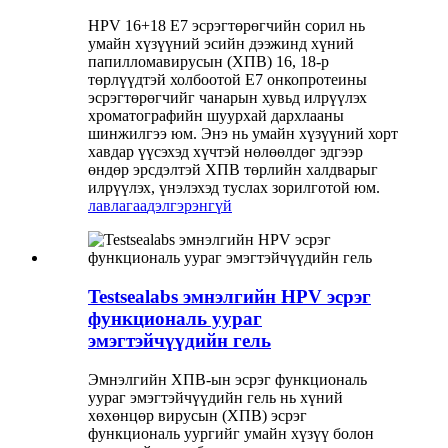
HPV 16+18 E7 эсрэгтөрөгчийн сорил нь
умайн хүзүүний эсийн дээжинд хүний ​​
папилломавирусын (ХПВ) 16, 18-р
төрлүүдтэй холбоотой E7 онкопротеины
эсрэгтөрөгчийг чанарын хувьд илрүүлэх
хроматографийн шуурхай дархлааны
шинжилгээ юм. Энэ нь умайн хүзүүний хорт
хавдар үүсэхэд хүчтэй нөлөөлдөг эдгээр
өндөр эрсдэлтэй ХПВ төрлийн халдварыг
илрүүлэх, үнэлэхэд туслах зорилготой юм.
лавлагаа
дэлгэрэнгүй
Testsealabs эмнэлгийн HPV эсрэг
функциональ уураг
эмэгтэйчүүдийн гель
Эмнэлгийн ХПВ-ын эсрэг функциональ
уураг эмэгтэйчүүдийн гель нь хүний ​​
хөхөнцөр вирусын (ХПВ) эсрэг
функциональ уургийг умайн хүзүү болон