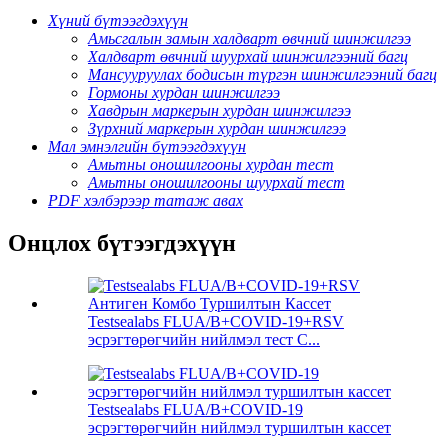
Хүний бүтээгдэхүүн
Амьсгалын замын халдварт өвчний шинжилгээ
Халдварт өвчний шуурхай шинжилгээний багц
Мансууруулах бодисын түргэн шинжилгээний багц
Гормоны хурдан шинжилгээ
Хавдрын маркерын хурдан шинжилгээ
Зүрхний маркерын хурдан шинжилгээ
Мал эмнэлгийн бүтээгдэхүүн
Амьтны оношилгооны хурдан тест
Амьтны оношилгооны шуурхай тест
PDF хэлбэрээр татаж авах
Онцлох бүтээгдэхүүн
Testsealabs FLUA/B+COVID-19+RSV
эсрэгтөрөгчийн нийлмэл тест С...
Testsealabs FLUA/B+COVID-19
эсрэгтөрөгчийн нийлмэл туршилтын кассет