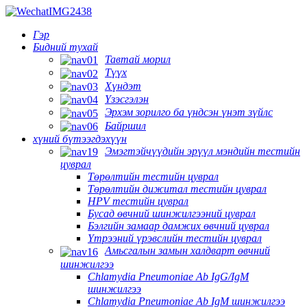
Гэр
Бидний тухай
Тавтай морил
Түүх
Хүндэт
Үзэсгэлэн
Эрхэм зорилго ба үндсэн үнэт зүйлс
Байршил
хүний ​​бүтээгдэхүүн
Эмэгтэйчүүдийн эрүүл мэндийн тестийн
цуврал
Төрөлтийн тестийн цуврал
Төрөлтийн дижитал тестийн цуврал
HPV тестийн цуврал
Бусад өвчний шинжилгээний цуврал
Бэлгийн замаар дамжих өвчний цуврал
Үтрээний үрэвслийн тестийн цуврал
Амьсгалын замын халдварт өвчний
шинжилгээ
Chlamydia Pneumoniae Ab IgG/IgM
шинжилгээ
Chlamydia Pneumoniae Ab IgM шинжилгээ