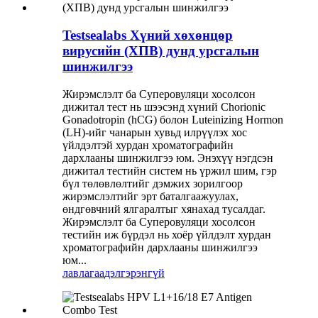
Testsealabs Хүний хөхөнцөр
вирусийн (ХПВ) дунд урсгалын
шинжилгээ
Жирэмслэлт ба Суперовуляци хосолсон
дижитал тест нь шээсэнд хүний ​​Chorionic
Gonadotropin (hCG) болон Luteinizing Hormon
(LH)-ийг чанарын хувьд илрүүлэх хос
үйлдэлтэй хурдан хроматографийн
дархлааны шинжилгээ юм. Энэхүү нэгдсэн
дижитал тестийн систем нь үржил шим, гэр
бүл төлөвлөлтийг дэмжих зорилгоор
жирэмслэлтийг эрт баталгаажуулах,
өндгөвчний ялгаралтыг хянахад тусалдаг.
Жирэмслэлт ба Суперовуляци хосолсон
тестийн иж бүрдэл нь хоёр үйлдэлт хурдан
хроматографийн дархлааны шинжилгээ
юм...
лавлагаа
дэлгэрэнгүй