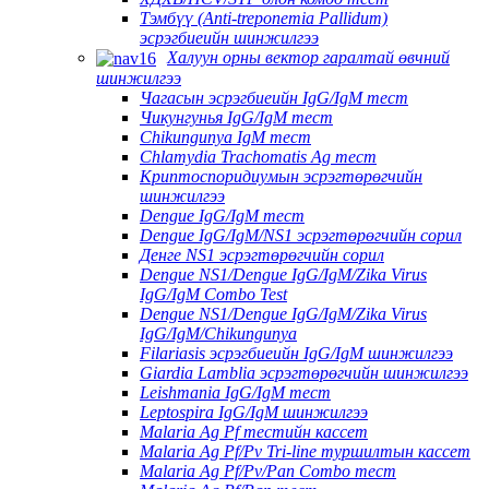
Тэмбүү (Anti-treponemia Pallidum)
эсрэгбиеийн шинжилгээ
Халуун орны вектор гаралтай өвчний
шинжилгээ
Чагасын эсрэгбиеийн IgG/IgM тест
Чикунгунья IgG/IgM тест
Chikungunya IgM тест
Chlamydia Trachomatis Ag тест
Криптоспоридиумын эсрэгтөрөгчийн
шинжилгээ
Dengue IgG/IgM тест
Dengue IgG/IgM/NS1 эсрэгтөрөгчийн сорил
Денге NS1 эсрэгтөрөгчийн сорил
Dengue NS1/Dengue IgG/IgM/Zika Virus
IgG/IgM Combo Test
Dengue NS1/Dengue IgG/IgM/Zika Virus
IgG/IgM/Chikungunya
Filariasis эсрэгбиеийн IgG/IgM шинжилгээ
Giardia Lamblia эсрэгтөрөгчийн шинжилгээ
Leishmania IgG/IgM тест
Leptospira IgG/IgM шинжилгээ
Malaria Ag Pf тестийн кассет
Malaria Ag Pf/Pv Tri-line туршилтын кассет
Malaria Ag Pf/Pv/Pan Combo тест