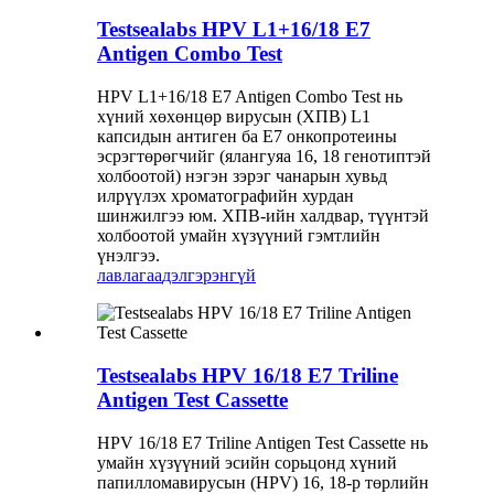
Testsealabs HPV L1+16/18 E7
Antigen Combo Test
HPV L1+16/18 E7 Antigen Combo Test нь
хүний ​​хөхөнцөр вирусын (ХПВ) L1
капсидын антиген ба E7 онкопротеины
эсрэгтөрөгчийг (ялангуяа 16, 18 генотиптэй
холбоотой) нэгэн зэрэг чанарын хувьд
илрүүлэх хроматографийн хурдан
шинжилгээ юм. ХПВ-ийн халдвар, түүнтэй
холбоотой умайн хүзүүний гэмтлийн
үнэлгээ.
лавлагаа
дэлгэрэнгүй
Testsealabs HPV 16/18 E7 Triline
Antigen Test Cassette
HPV 16/18 E7 Triline Antigen Test Cassette нь
умайн хүзүүний эсийн сорьцонд хүний ​​
папилломавирусын (HPV) 16, 18-р төрлийн