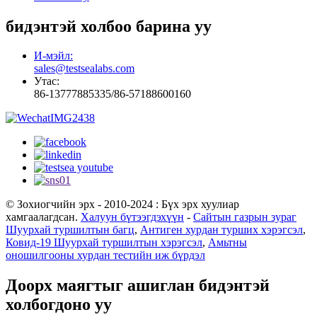
бидэнтэй холбоо барина уу
И-мэйл:
sales@testsealabs.com
Утас:
86-13777885335/86-57188600160
© Зохиогчийн эрх - 2010-2024 : Бүх эрх хуулиар
хамгаалагдсан.
Халуун бүтээгдэхүүн
-
Сайтын газрын зураг
Шуурхай туршилтын багц
,
Антиген хурдан турших хэрэгсэл
,
Ковид-19 Шуурхай туршилтын хэрэгсэл
,
Амьтны
оношилгооны хурдан тестийн иж бүрдэл
Доорх маягтыг ашиглан бидэнтэй
холбогдоно уу