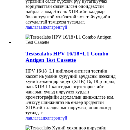
үтрээний салст бүрхэвч рүү нутагшуулах
зориулалттай сэдэвчилсэн биоидэвхтэй
найрлага юм; Энэ нь ХПВ-ийн халдвар
болон түүнтэй холбоотой эмэгтэйчүүдийн
асуудалтай тэмцэхэд тусалдаг.
лавлагаа
дэлгэрэнгүй
Testsealabs HPV 16/18+L1 Combo
Antigen Test Cassette
HPV 16/18+L1 нийлмэл антиген тестийн
кассет нь умайн хүзүүний арчдасны дээжинд
хүний ​​хөхөнцөр вирус (ХПВ) 16, 18-р төрөл,
пан-ХПВ L1 капсидын эсрэгтөрөгчийг
чанарын хувьд илрүүлэх хурдан
хроматографийн дархлалын шинжилгээ юм.
Энэхүү шинжилгээ нь өндөр эрсдэлтэй
ХПВ-ийн халдварыг илрүүлэх, оношлоход
тусалдаг.
лавлагаа
дэлгэрэнгүй