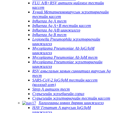
FLU A/B+RSV антиген нийлмэл тестийн
кассет
Хүний Метапневмовирусын эсрэгтөрөгчийн
тестийн кассет
Influenza Ag A тест
Influenza Ag A+B тестийн кассет
Influenza Ag A/B шинжилгээ
Influenza Ag B тест
Legionella Pneumophila эсрэгтөрөгчийн
шинжилгээ
Mycoplasma Pneumoniae Ab IgG/IgM
шинжилгээ
Mycoplasma Pneumoniae Ab IgM тест
Mycoplasma Pneumoniae эсрэгтөрөгчийн
шинжилгээ
RSV амьсгалын замын синцитиал вирусын Ag
тест
SARS-CoV-2 IgG/IgM тестийн кассет
(коллоид алт)
Strep A антиген тест
Сүрьеэгийн эсрэгбиеийн сорил
Сүрьеэгийн эсрэгтөрөгчийн тестийн кассет
Хагалгааны өмнөх дөрвөн шинжилгээ
HAV Гепатит А вирусын IgG/IgM
шинжилгээ