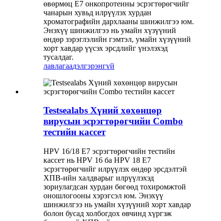
өвөрмөц E7 онкопротеины эсрэгтөрөгчийг
чанарын хувьд илрүүлэх хурдан
хроматографийн дархлааны шинжилгээ юм.
Энэхүү шинжилгээ нь умайн хүзүүний
өндөр зэрэглэлийн гэмтэл, умайн хүзүүний
хорт хавдар үүсэх эрсдлийг үнэлэхэд
тусалдаг.
лавлагаа
дэлгэрэнгүй
Testsealabs Хүний хөхөнцөр
вирусын эсрэгтөрөгчийн Combo
тестийн кассет
HPV 16/18 E7 эсрэгтөрөгчийн тестийн
кассет нь HPV 16 ба HPV 18 E7
эсрэгтөрөгчийг илрүүлэх өндөр эрсдэлтэй
ХПВ-ийн халдварыг илрүүлэхэд
зориулагдсан хурдан бөгөөд тохиромжтой
оношлогооны хэрэгсэл юм. Энэхүү
шинжилгээ нь умайн хүзүүний хорт хавдар
болон бусад холбогдох өвчинд хүргэж