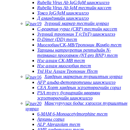
Rubella Virus Ab IgG/IgM шинжилгээ
Rubella Virus Ab IgM тестийн кассет
Токсо IgG/IgM шинжилгээ
Д аминдэмийн шинжилгээ
Зүрхний маркер тестийн цуврал
C-реактив уураг (CRP) тестийн кассет
Зүрхний тропонин T (cTnT) шинжилгээ
D-Dimer (DD) тест
Миоглобин/CK-MB/Тропонин ⅠКомбо тест
Тархины натриуретик рептидийн N-
терминал прогормон (NT-pro BNP) тест
Нэг алхам CK-MB тест
Нэг алхам миоглобин тест
TnI Нэг Алхам Тропонин ⅠТест
Хавдрын маркерын туршилтын цуврал
AFP альфа-фетопротеины шинжилгээ
CEA Хорт хавдрын эсрэгтөрөгчийн сорил
PSA түрүү булчирхайн өвөрмөц
эсрэгтөрөгчийн шинжилгээ
Мансууруулах бодис хэрэглэх туршилтын
цуврал
6-MAM 6-Monoacetylmorphine тест
Архины сорил
ALP Alprazolam тест
AMP амфетамин тест