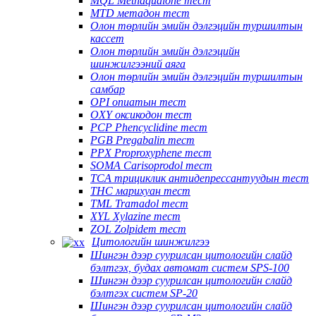
MQL Methaqualone тест
MTD метадон тест
Олон төрлийн эмийн дэлгэцийн туршилтын
кассет
Олон төрлийн эмийн дэлгэцийн
шинжилгээний аяга
Олон төрлийн эмийн дэлгэцийн туршилтын
самбар
OPI опиатын тест
OXY оксикодон тест
PCP Phencyclidine тест
PGB Pregabalin тест
PPX Proproxyphene тест
SOMA Carisoprodol тест
TCA трициклик антидепрессантуудын тест
THC марихуан тест
TML Tramadol тест
XYL Xylazine тест
ZOL Zolpidem тест
Цитологийн шинжилгээ
Шингэн дээр суурилсан цитологийн слайд
бэлтгэх, будах автомат систем SPS-100
Шингэн дээр суурилсан цитологийн слайд
бэлтгэх систем SP-20
Шингэн дээр суурилсан цитологийн слайд