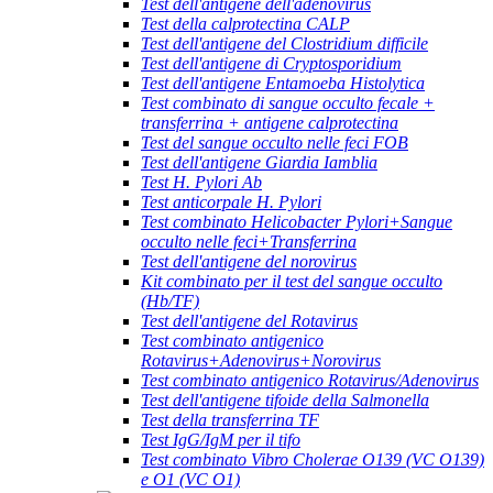
Test dell'antigene dell'adenovirus
Test della calprotectina CALP
Test dell'antigene del Clostridium difficile
Test dell'antigene di Cryptosporidium
Test dell'antigene Entamoeba Histolytica
Test combinato di sangue occulto fecale +
transferrina + antigene calprotectina
Test del sangue occulto nelle feci FOB
Test dell'antigene Giardia Iamblia
Test H. Pylori Ab
Test anticorpale H. Pylori
Test combinato Helicobacter Pylori+Sangue
occulto nelle feci+Transferrina
Test dell'antigene del norovirus
Kit combinato per il test del sangue occulto
(Hb/TF)
Test dell'antigene del Rotavirus
Test combinato antigenico
Rotavirus+Adenovirus+Norovirus
Test combinato antigenico Rotavirus/Adenovirus
Test dell'antigene tifoide della Salmonella
Test della transferrina TF
Test IgG/IgM per il tifo
Test combinato Vibro Cholerae O139 (VC O139)
e O1 (VC O1)