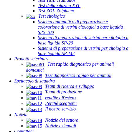
Test TML Tramadol
Test della xilazina XYL
Test ZOL Zolpidem
Test citologico
Sistema automatico di preparazione e
colorazione di vetrini citologici a base liquida
SPS-100
Sistema di preparazione di vetrini per citologia a
base liquida SP-20
Sistema di preparazione di vetrini per citologia a
base liquida SP-M2
Prodotti veterinari
Test rapido diagnostico per animali
domestici
Test diagnostico rapido per animali
Spettacolo di squadra
Team di ricerca e sviluppo
Team di produzione
vendite all'estero
Perché sceglierci
Il nostro servizio
Notizia
Notizie del settore
Notizie aziendali
Contattaci