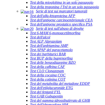
Test della mioglobina in un solo passaggio
Test della troponina Ⅰ TnI in un solo passaggio
Serie di test sui marcatori tumorali
Test dell'alfa-fetoproteina AFP
Test dell'antigene carcinoembrionale CEA
Test dell'antigene prostatico specifico PSA
Serie di test sull'abuso di droghe
Test 6-MAM 6-monoacetilmorfina
Test dell'alcol
Test ALP Alprazolam
Test dell'anfetamina AMP
Test APAP del paracetamolo
Test dei barbiturici BAR
Test BUP della buprenorfina
Test delle benzodiazepine BZO
Test della caffeina CAF
Test CLO Clonazepam
Test della cocaina COC
Test della cotinina COT
Test del metabolita del metadone EDDP
Test dell'etilglucuronide ETG
Test del fentanil FYL
Test GAB Gabapentin
Test del gamma-idrossibutirrato di GHB
Test dell'idromorfone HM