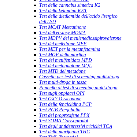
Test della cannabis sintetica K2
Test della ketamina KET
Test della dietilamide dell'acido lisergico
dell'LSD
Test MCAT Metcatinone
Test dell'ecstasy MDMA
Test MDPV del metilenediossipirovalerone
Test del mefedrone MEP
Test MET per la metanfetamina
Test MOP della morfina
Test del metilfenidato MPD
Test del metaqualone MQL
Test MTD del metadone
Cassetta per test di screening multi-droga
Test multi-droga in tazza
Pannello di test di screening multi-droga
Test sugli oppiacei OPI
Test OXY Ossicodone
Test della fenciclidina PCP
Test PGB Pregabalin
Test del proproxifene PPX
Test SOMA Carisoprodol
Test degli antidepressivi triciclici TCA
Test della marijuana THC