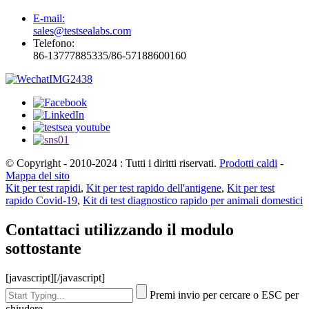
E-mail:
sales@testsealabs.com
Telefono:
86-13777885335/86-57188600160
© Copyright - 2010-2024 : Tutti i diritti riservati.
Prodotti caldi
-
Mappa del sito
Kit per test rapidi
,
Kit per test rapido dell'antigene
,
Kit per test
rapido Covid-19
,
Kit di test diagnostico rapido per animali domestici
Contattaci utilizzando il modulo
sottostante
[javascript]
[/javascript]
Premi invio per cercare o ESC per
chiudere