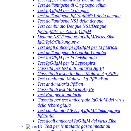
Test dell'antigene di Cryptosporidium
Test IgG/IgM per la dengue
Test dell'antigene IgG/IgM/NS1 della dengue
Test dell'antigene NS1 della dengue
Test combinato Dengue NS1/Dengue
IgG/IgM/Virus Zika IgG/IgM
Dengue NS1/Dengue IgG/IgM/Virus Zika
IgG/IgM/Chikungunya
Test degli anticorpi IgG/IgM per la filariosi
Test dell'antigene di Giardia Lamblia
Test IgG/IgM per la Leishmania
Test IgG/IgM per la Leptospira
Cassetta per test anti-malaria Ag Pf
Cassetta di test a tre linee Malaria Ag Pf/Pv
Test combinato Malaria Ag Pf/Pv/Pan
Test anti-malaria Pf/Pan
Cassetta di test Malaria Ag Pv
Test Pan per la malaria
Cassetta per test anticorpale IgG/IgM del virus
della febbre gialla
Test combinato ZIKA IgG/IgM/Chikungunya
IgG/IgM
Test degli anticorpi IgG/IgM del virus Zika
Test per le malattie gastrointestinali