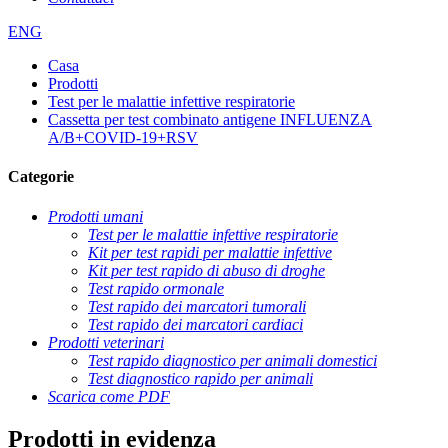
ENG
Casa
Prodotti
Test per le malattie infettive respiratorie
Cassetta per test combinato antigene INFLUENZA
A/B+COVID-19+RSV
Categorie
Prodotti umani
Test per le malattie infettive respiratorie
Kit per test rapidi per malattie infettive
Kit per test rapido di abuso di droghe
Test rapido ormonale
Test rapido dei marcatori tumorali
Test rapido dei marcatori cardiaci
Prodotti veterinari
Test rapido diagnostico per animali domestici
Test diagnostico rapido per animali
Scarica come PDF
Prodotti in evidenza