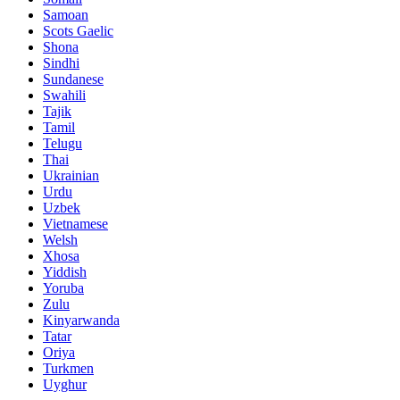
Samoan
Scots Gaelic
Shona
Sindhi
Sundanese
Swahili
Tajik
Tamil
Telugu
Thai
Ukrainian
Urdu
Uzbek
Vietnamese
Welsh
Xhosa
Yiddish
Yoruba
Zulu
Kinyarwanda
Tatar
Oriya
Turkmen
Uyghur