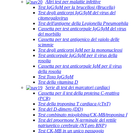
Altri test per malattie infettive
Test IgG/IgM per la brucellosi (Brucella)
Test degli anticorpi IgG/IgM del virus del
citomegalovirus
Test dell'antigene della Legionella Pneumophila
Cassetta per test anticorpale IgG/IgM del virus
del morbillo
Cassetta per test antigenico del vaiolo delle
scimmie
Test degli anticorpi IgM per la mononucleosi
Test anticorpale IgG/IgM per il virus della
rosolia
Cassetta per test anticorpale IgM per il virus
della rosolia
Test Toxo IgG/IgM
Test della vitamina D
Serie di test dei marcatori cardiaci
Cassetta per il test della proteina C-reattiva
(PCR)
Test della troponina T cardiaca (cTnT)
Test del D-dimero (DD)
Test combinato mioglobina/CK-MB/troponina Ⅰ
Test del proormone N-terminale del rettile
natriuretico cerebrale (NT-pro BNP)
Test CK-MB in un unico passaggio