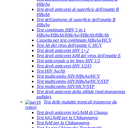
HBeAg
Test degli anticorpi di superficie dell'epatite B
HBsAb
Test dell'antigene di superficie dell'epatite B
HBsAg
Test combinato HBV 5 in 1
HBsAg/HBsAb/HBeAg//HBeAb/HBcAb
Cassetta per test combinato HBsAg/HCV
Test Ab del virus dell'epatite C HCV
Test degli anticorpi HIV 1+2
Test degli anticorpi IgM del virus dell'epatite E
Test anticorpale a tre linee HIV 1/2
Test degli anticorpi HIV 1/2/O
Test HIV Ag/Ab
Test multicombo HIV/HBsAg/HCV
Test multicombo HIV/HBsAg/HCV/SYP
Test multicombo HIV/HCV/SYP
Test degli anticorpi della sifilide (anti-treponemia
pallida).
Test delle malattie tropicali trasmesse da
vettori
Test degli anticorpi IgG/IgM di Chagas
Test IgG/IgM per la Chikungunya
Test IgM per la Chikungunya
Test Ag per Chlamydia Trachomatis