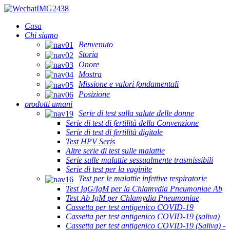
Casa
Chi siamo
Benvenuto
Storia
Onore
Mostra
Missione e valori fondamentali
Posizione
prodotti umani
Serie di test sulla salute delle donne
Serie di test di fertilità della Convenzione
Serie di test di fertilità digitale
Test HPV Seris
Altre serie di test sulle malattie
Serie sulle malattie sessualmente trasmissibili
Serie di test per la vaginite
Test per le malattie infettive respiratorie
Test IgG/IgM per la Chlamydia Pneumoniae Ab
Test Ab IgM per Chlamydia Pneumoniae
Cassetta per test antigenico COVID-19
Cassetta per test antigenico COVID-19 (saliva)
Cassetta per test antigenico COVID-19 (Saliva) -