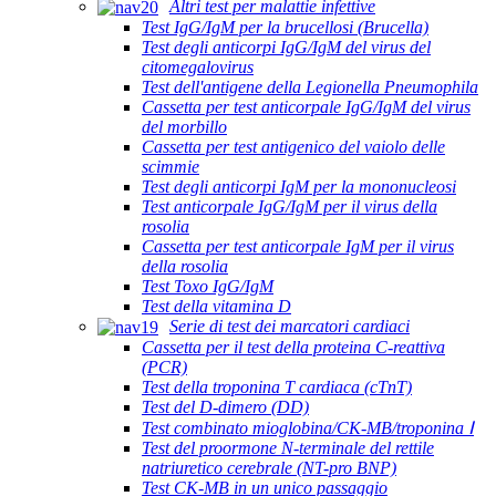
Altri test per malattie infettive
Test IgG/IgM per la brucellosi (Brucella)
Test degli anticorpi IgG/IgM del virus del
citomegalovirus
Test dell'antigene della Legionella Pneumophila
Cassetta per test anticorpale IgG/IgM del virus
del morbillo
Cassetta per test antigenico del vaiolo delle
scimmie
Test degli anticorpi IgM per la mononucleosi
Test anticorpale IgG/IgM per il virus della
rosolia
Cassetta per test anticorpale IgM per il virus
della rosolia
Test Toxo IgG/IgM
Test della vitamina D
Serie di test dei marcatori cardiaci
Cassetta per il test della proteina C-reattiva
(PCR)
Test della troponina T cardiaca (cTnT)
Test del D-dimero (DD)
Test combinato mioglobina/CK-MB/troponina Ⅰ
Test del proormone N-terminale del rettile
natriuretico cerebrale (NT-pro BNP)
Test CK-MB in un unico passaggio