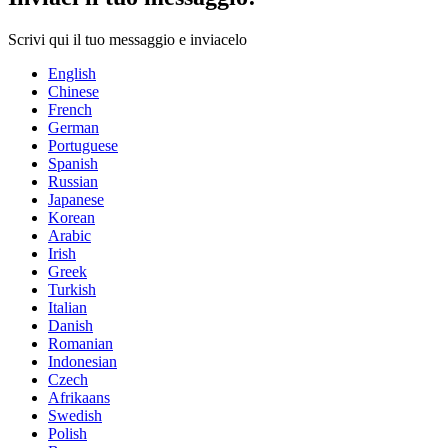
Scrivi qui il tuo messaggio e inviacelo
English
Chinese
French
German
Portuguese
Spanish
Russian
Japanese
Korean
Arabic
Irish
Greek
Turkish
Italian
Danish
Romanian
Indonesian
Czech
Afrikaans
Swedish
Polish