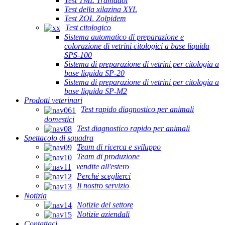
Test TML Tramadol
Test della xilazina XYL
Test ZOL Zolpidem
Test citologico
Sistema automatico di preparazione e
colorazione di vetrini citologici a base liquida
SPS-100
Sistema di preparazione di vetrini per citologia a
base liquida SP-20
Sistema di preparazione di vetrini per citologia a
base liquida SP-M2
Prodotti veterinari
Test rapido diagnostico per animali
domestici
Test diagnostico rapido per animali
Spettacolo di squadra
Team di ricerca e sviluppo
Team di produzione
vendite all'estero
Perché sceglierci
Il nostro servizio
Notizia
Notizie del settore
Notizie aziendali
Contattaci