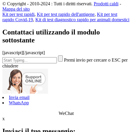
© Copyright - 2010-2024 : Tutti i diritti riservati.
Prodotti caldi
-
Mappa del sito
Kit per test rapidi
,
Kit per test rapido dell'antigene
,
Kit per test
rapido Covid-19
,
Kit di test diagnostico rapido per animali domestici
Contattaci utilizzando il modulo
sottostante
[javascript]
[/javascript]
Premi invio per cercare o ESC per
chiudere
Invia email
WhatsApp
WeChat
x
Inviaci il tuo messaggio: