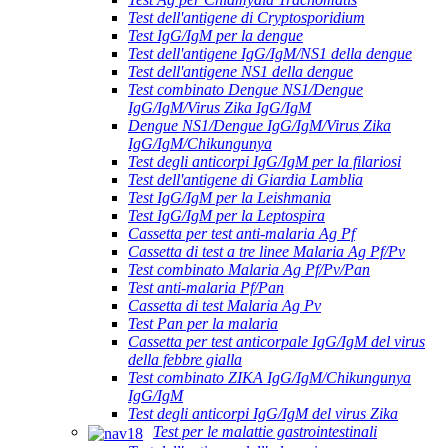
Test dell'antigene di Cryptosporidium
Test IgG/IgM per la dengue
Test dell'antigene IgG/IgM/NS1 della dengue
Test dell'antigene NS1 della dengue
Test combinato Dengue NS1/Dengue
IgG/IgM/Virus Zika IgG/IgM
Dengue NS1/Dengue IgG/IgM/Virus Zika
IgG/IgM/Chikungunya
Test degli anticorpi IgG/IgM per la filariosi
Test dell'antigene di Giardia Lamblia
Test IgG/IgM per la Leishmania
Test IgG/IgM per la Leptospira
Cassetta per test anti-malaria Ag Pf
Cassetta di test a tre linee Malaria Ag Pf/Pv
Test combinato Malaria Ag Pf/Pv/Pan
Test anti-malaria Pf/Pan
Cassetta di test Malaria Ag Pv
Test Pan per la malaria
Cassetta per test anticorpale IgG/IgM del virus
della febbre gialla
Test combinato ZIKA IgG/IgM/Chikungunya
IgG/IgM
Test degli anticorpi IgG/IgM del virus Zika
Test per le malattie gastrointestinali