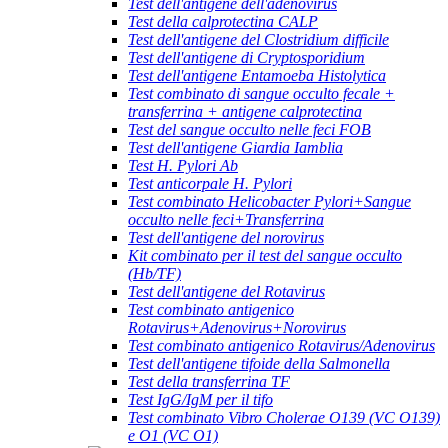
Test dell'antigene dell'adenovirus
Test della calprotectina CALP
Test dell'antigene del Clostridium difficile
Test dell'antigene di Cryptosporidium
Test dell'antigene Entamoeba Histolytica
Test combinato di sangue occulto fecale +
transferrina + antigene calprotectina
Test del sangue occulto nelle feci FOB
Test dell'antigene Giardia Iamblia
Test H. Pylori Ab
Test anticorpale H. Pylori
Test combinato Helicobacter Pylori+Sangue
occulto nelle feci+Transferrina
Test dell'antigene del norovirus
Kit combinato per il test del sangue occulto
(Hb/TF)
Test dell'antigene del Rotavirus
Test combinato antigenico
Rotavirus+Adenovirus+Norovirus
Test combinato antigenico Rotavirus/Adenovirus
Test dell'antigene tifoide della Salmonella
Test della transferrina TF
Test IgG/IgM per il tifo
Test combinato Vibro Cholerae O139 (VC O139)
e O1 (VC O1)