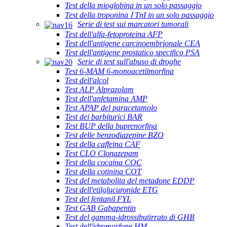
Test della mioglobina in un solo passaggio
Test della troponina Ⅰ TnI in un solo passaggio
Serie di test sui marcatori tumorali
Test dell'alfa-fetoproteina AFP
Test dell'antigene carcinoembrionale CEA
Test dell'antigene prostatico specifico PSA
Serie di test sull'abuso di droghe
Test 6-MAM 6-monoacetilmorfina
Test dell'alcol
Test ALP Alprazolam
Test dell'anfetamina AMP
Test APAP del paracetamolo
Test dei barbiturici BAR
Test BUP della buprenorfina
Test delle benzodiazepine BZO
Test della caffeina CAF
Test CLO Clonazepam
Test della cocaina COC
Test della cotinina COT
Test del metabolita del metadone EDDP
Test dell'etilglucuronide ETG
Test del fentanil FYL
Test GAB Gabapentin
Test del gamma-idrossibutirrato di GHB
Test dell'idromorfone HM