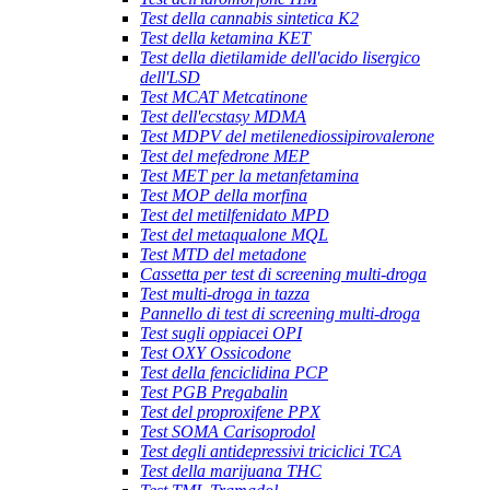
Test della cannabis sintetica K2
Test della ketamina KET
Test della dietilamide dell'acido lisergico
dell'LSD
Test MCAT Metcatinone
Test dell'ecstasy MDMA
Test MDPV del metilenediossipirovalerone
Test del mefedrone MEP
Test MET per la metanfetamina
Test MOP della morfina
Test del metilfenidato MPD
Test del metaqualone MQL
Test MTD del metadone
Cassetta per test di screening multi-droga
Test multi-droga in tazza
Pannello di test di screening multi-droga
Test sugli oppiacei OPI
Test OXY Ossicodone
Test della fenciclidina PCP
Test PGB Pregabalin
Test del proproxifene PPX
Test SOMA Carisoprodol
Test degli antidepressivi triciclici TCA
Test della marijuana THC