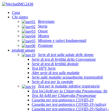
Casa
Chi siamo
Benvenuto
Storia
Onore
Mostra
Missione e valori fondamentali
Posizione
prodotti umani
Serie di test sulla salute delle donne
Serie di test di fertilità della Convenzione
Serie di test di fertilità digitale
Test HPV Seris
Altre serie di test sulle malattie
Serie sulle malattie sessualmente trasmissibili
Serie di test per la vaginite
Test per le malattie infettive respiratorie
Test IgG/IgM per la Chlamydia Pneumoniae Ab
Test Ab IgM per Chlamydia Pneumoniae
Cassetta per test antigenico COVID-19
Cassetta per test antigenico COVID-19 (saliva)
Cassetta per test antigenico COVID-19 (Saliva) -