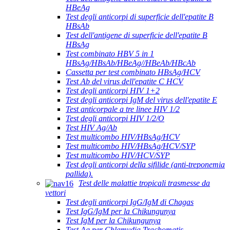
HBeAg
Test degli anticorpi di superficie dell'epatite B
HBsAb
Test dell'antigene di superficie dell'epatite B
HBsAg
Test combinato HBV 5 in 1
HBsAg/HBsAb/HBeAg//HBeAb/HBcAb
Cassetta per test combinato HBsAg/HCV
Test Ab del virus dell'epatite C HCV
Test degli anticorpi HIV 1+2
Test degli anticorpi IgM del virus dell'epatite E
Test anticorpale a tre linee HIV 1/2
Test degli anticorpi HIV 1/2/O
Test HIV Ag/Ab
Test multicombo HIV/HBsAg/HCV
Test multicombo HIV/HBsAg/HCV/SYP
Test multicombo HIV/HCV/SYP
Test degli anticorpi della sifilide (anti-treponemia
pallida).
Test delle malattie tropicali trasmesse da
vettori
Test degli anticorpi IgG/IgM di Chagas
Test IgG/IgM per la Chikungunya
Test IgM per la Chikungunya
Test Ag per Chlamydia Trachomatis