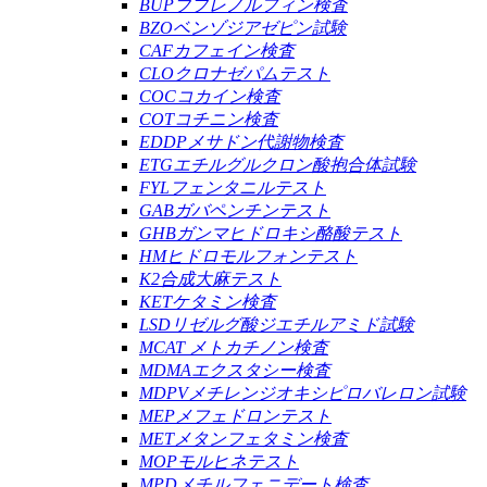
BUPブプレノルフィン検査
BZOベンゾジアゼピン試験
CAFカフェイン検査
CLOクロナゼパムテスト
COCコカイン検査
COTコチニン検査
EDDPメサドン代謝物検査
ETGエチルグルクロン酸抱合体試験
FYLフェンタニルテスト
GABガバペンチンテスト
GHBガンマヒドロキシ酪酸テスト
HMヒドロモルフォンテスト
K2合成大麻テスト
KETケタミン検査
LSDリゼルグ酸ジエチルアミド試験
MCAT メトカチノン検査
MDMAエクスタシー検査
MDPVメチレンジオキシピロバレロン試験
MEPメフェドロンテスト
METメタンフェタミン検査
MOPモルヒネテスト
MPDメチルフェニデート検査