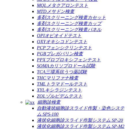
MQLメタクアロンテスト
MTDメサドン検査
多剤スクリーニング検査カセット
多剤スクリーニング検査カップ
多剤スクリーニング検査パネル
OPIオピオイドテスト
OXYオキシコドンテスト
PCPフェンシクリンテスト
PGBプレガバリン検査
PPXプロプロキシフェンテスト
SOMAカリソプロドール試験
TCA三環系抗うつ薬試験
THCマリファナ検査
TMLトラマドールテスト
XYLキシラジンテスト
ZOLゾルピデムテスト
細胞診検査
自動液状細胞診スライド作製・染色システ
ム SPS-100
液状化細胞診スライド作製システム SP-20
液状化細胞診スライド作製システム SP-M2