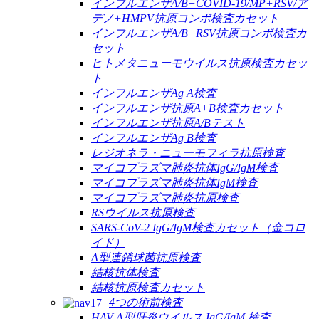
インフルエンザA/B+COVID-19/MP+RSV/ア
デノ+HMPV抗原コンボ検査カセット
インフルエンザA/B+RSV抗原コンボ検査カ
セット
ヒトメタニューモウイルス抗原検査カセッ
ト
インフルエンザAg A検査
インフルエンザ抗原A+B検査カセット
インフルエンザ抗原A/Bテスト
インフルエンザAg B検査
レジオネラ・ニューモフィラ抗原検査
マイコプラズマ肺炎抗体IgG/IgM検査
マイコプラズマ肺炎抗体IgM検査
マイコプラズマ肺炎抗原検査
RSウイルス抗原検査
SARS-CoV-2 IgG/IgM検査カセット（金コロ
イド）
A型連鎖球菌抗原検査
結核抗体検査
結核抗原検査カセット
4つの術前検査
HAV A型肝炎ウイルス IgG/IgM 検査