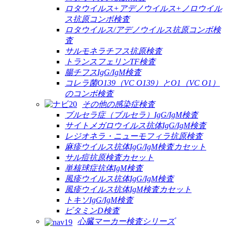
ロタウイルス+アデノウイルス+ノロウイル
ス抗原コンボ検査
ロタウイルス/アデノウイルス抗原コンボ検
査
サルモネラチフス抗原検査
トランスフェリンTF検査
腸チフスIgG/IgM検査
コレラ菌O139（VC O139）とO1（VC O1）
のコンボ検査
その他の感染症検査
ブルセラ症（ブルセラ）IgG/IgM検査
サイトメガロウイルス抗体IgG/IgM検査
レジオネラ・ニューモフィラ抗原検査
麻疹ウイルス抗体IgG/IgM検査カセット
サル痘抗原検査カセット
単核球症抗体IgM検査
風疹ウイルス抗体IgG/IgM検査
風疹ウイルス抗体IgM検査カセット
トキソIgG/IgM検査
ビタミンD検査
心臓マーカー検査シリーズ