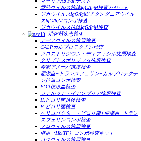
マラリアAg Panテスト
黄熱ウイルス抗体IgG/IgM検査カセット
ジカウイルスIgG/IgM/チクングニアウイル
スIgG/IgMコンボ検査
ジカウイルス抗体IgG/IgM検査
消化器疾患検査
アデノウイルス抗原検査
CALPカルプロテクチン検査
クロストリジウム・ディフィシル抗原検査
クリプトスポリジウム抗原検査
赤痢アメーバ抗原検査
便潜血+トランスフェリン+カルプロテクチ
ン抗原コンボ検査
FOB便潜血検査
ジアルジア・イアンブリア抗原検査
H.ピロリ菌抗体検査
H.ピロリ菌検査
ヘリコバクター・ピロリ菌+便潜血+トラン
スフェリンコンボ検査
ノロウイルス抗原検査
潜血（Hb/TF）コンボ検査キット
ロタウイルス抗原検査