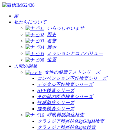
家
私たちについて
いらっしゃいませ
歴史
名誉
展示
ミッションとコアバリュー
位置
人間の製品
女性の健康テストシリーズ
コンベンション不妊検査シリーズ
デジタル不妊検査シリーズ
HPV検査シリーズ
その他の疾患検査シリーズ
性感染症シリーズ
膣炎検査シリーズ
呼吸器感染症検査
クラミジア肺炎抗体IgG/IgM検査
クラミジア肺炎抗体IgM検査