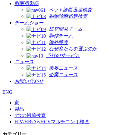
獣医用製品
ペット診断迅速検査
動物診断迅速検査
チームショー
研究開発チーム
制作チーム
海外販売
なぜ私たちを選ぶのか
当社のサービス
ニュース
業界ニュース
企業ニュース
お問い合わせ
ENG
家
製品
4つの術前検査
HIV/HBsAg/HCVマルチコンボ検査
カテゴリー