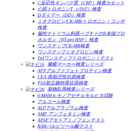
C反応性タンパク質（CRP）検査カセット
心筋トロポニンT（cTnT）検査
Dダイマー（DD）検査
ミオグロビン/CK-MB/トロポニンⅠコンボ
検査
脳性ナトリウム利尿ペプチドのN末端プロ
ホルモン（NT-pro BNP）検査
ワンステップCK-MB検査
ワンステップミオグロビン検査
TnIワンステップトロポニンⅠテスト
腫瘍マーカー検査シリーズ
AFPアルファフェトプロテイン検査
CEA 癌胎児性抗原検査
PSA前立腺特異抗原検査
薬物乱用検査シリーズ
6-MAM 6-モノアセチルモルヒネ試験
アルコール検査
ALPアルプラゾラム検査
AMP アンフェタミン検査
APAPアセトアミノフェンテスト
BARバルビツール酸テスト