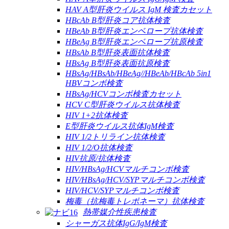
HAV A型肝炎ウイルス IgM 検査カセット
HBcAb B型肝炎コア抗体検査
HBeAb B型肝炎エンベロープ抗体検査
HBeAg B型肝炎エンベロープ抗原検査
HBsAb B型肝炎表面抗体検査
HBsAg B型肝炎表面抗原検査
HBsAg/HBsAb/HBeAg//HBeAb/HBcAb 5in1
HBVコンボ検査
HBsAg/HCVコンボ検査カセット
HCV C型肝炎ウイルス抗体検査
HIV 1+2抗体検査
E型肝炎ウイルス抗体IgM検査
HIV 1/2トリライン抗体検査
HIV 1/2/O抗体検査
HIV抗原/抗体検査
HIV/HBsAg/HCVマルチコンボ検査
HIV/HBsAg/HCV/SYPマルチコンボ検査
HIV/HCV/SYPマルチコンボ検査
梅毒（抗梅毒トレポネーマ）抗体検査
熱帯媒介性疾患検査
シャーガス抗体IgG/IgM検査