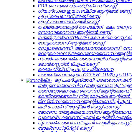
ഫെക്കൽ ഒക്കൽറ്റ് ബ്ലഡ്+ട്രാൻസ്ഫെറിൻ+ക
FOB ഫെക്കൽ ഒക്കൽറ്റ് ബ്ലഡ് ടെസ്റ്റ്
ഗിയാർഡിയ ഇയാംബ്ലിയ ആന്റിജൻ ടെസ്റ്റ്
എച്ച്. പൈലോറി അബ് ​​ടെസ്റ്റ്
എച്ച്. പൈലോറി എജി ടെസ്റ്റ്
ഹെലിക്കോബാക്റ്റർ പൈലോറി+മലം നിഗൂഢ 
നോറോവൈറസ് ആന്റിജൻ ടെസ്റ്റ്
ഒക്കൽറ്റ് ബ്ലഡ് (Hb/TF) കോംബോ ടെസ്റ്റ് കിറ്
റോട്ടവൈറസ് ആന്റിജൻ ടെസ്റ്റ്
റോട്ടാവൈറസ്+അഡെനോവൈറസ്+നോറോവ
റോട്ടവൈറസ്/അഡെനോവൈറസ് ആന്റിജൻ 
സാൽമൊണെല്ല ടൈഫോയ്ഡ് ആന്റിജൻ
ട്രാൻസ്ഫെറിൻ ടിഎഫ് ടെസ്റ്റ്
ടൈഫോയ്ഡ് IgG/IgM പരിശോധന
വൈബ്രോ കോളറേ O139(VC O139) ഉം O1(VC
മറ്റ് പകർച്ചവ്യാധി പരിശോധനകൾ
ബ്രൂസെല്ലോസിസ്(ബ്രൂസെല്ല)IgG/IgM ടെസ
സൈറ്റോമെഗലോ വൈറസ് ആന്റിബോഡി IgG/I
ലെജിയോണെല്ല ന്യൂമോഫില ആന്റിജൻ ടെസ
മീസിൽസ് വൈറസ് ആന്റിബോഡി IgG/IgM ടെസ്
മങ്കി പോക്സ് ആന്റിജൻ ടെസ്റ്റ് കാസറ്റ്
മോണോ ന്യൂക്ലിയോസിസ് ആന്റിബോഡി IgM
റുബെല്ല വൈറസ് എബി ഐജിജി/ഐജിഎം ടെ
റുബെല്ല വൈറസ് എബി ഐജിഎം ടെസ്റ്റ് ക
ടോക്സോ IgG/IgM ടെസ്റ്റ്