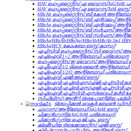
HAV ഹെപ്പറ്റൈറ്റിസ് എ വൈറസ് IgG/IgM
HAV ഹെപ്പറ്റൈറ്റിസ് എ വൈറസ് IgM ടെസ്റ്റ് 
HBcAb ഹെപ്പറ്റൈറ്റിസ് ബി കോർ ആന്റിബോഡി 
HBeAb ഹെപ്പറ്റൈറ്റിസ് ബി എൻവലപ്പ് 
HBeAg ഹെപ്പറ്റൈറ്റിസ് ബി എൻവലപ്പ് ആന്റിജൻ
HBsAb ഹെപ്പറ്റൈറ്റിസ് ബി സർഫസ് ആന്റിബോ
HBsAg ഹെപ്പറ്റൈറ്റിസ് ബി സർഫസ് ആന്റിജൻ 
HBsAg/HBsAb/HBeAg//HBeAb/HBcAb 5in1 HB
HBsAg/HCV കോംബോ ടെസ്റ്റ് കാസറ്റ്
എച്ച്സിവി ഹെപ്പറ്റൈറ്റിസ് സി വൈറസ് അബ് 
എച്ച്ഐവി 1+2 ആന്റിബോഡി പരിശോധന
ഹെപ്പറ്റൈറ്റിസ് ഇ വൈറസ് ആന്റിബോഡി ഐ
എച്ച്ഐവി 1/2 ട്രൈ-ലൈൻ ആന്റിബോഡി ടെസ
എച്ച്ഐവി 1/2/O ആന്റിബോഡി പരിശോധ
എച്ച്ഐവി എജി/അബ് ടെസ്റ്റ്
എച്ച്ഐവി/എച്ച്ബിഎസ്എജി/എച്ച്സിവി മൾട്
എച്ച്ഐവി/എച്ച്ബിഎസ്എജി/എച്ച്സിവി/എസ്
എച്ച്ഐവി/എച്ച്സിവി/എസ്‌വൈപി മൾട്ടി കോ
സിഫിലിസ് (ആൻ്റി ട്രെപോണീമിയ പല്ലിഡ
ട്രോപ്പിക്കൽ വെക്റ്റർ-ബോൺ ഡിസീസ്
ചാഗാസ് ആന്റിബോഡി IgG/IgM ടെസ്റ്റ്
ചിക്കുൻഗുനിയ IgG/IgM പരിശോധന
ചിക്കുൻഗുനിയ ഐ.ജി.എം. ടെസ്റ്റ്
ക്ലമീഡിയ ട്രാക്കോമാറ്റിസ് എജി ടെസ്റ്റ്
ക്രിപ്‌റ്റോസ്‌പോറിഡിയം ആന്റിജൻ ടെസ്റ്റ്