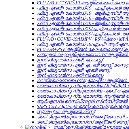
FLU A/B + COVID-19 ആന്റിജൻ കോംബോ ടെസ്റ
ഫ്ലൂ എ/ബി+കോവിഡ്-19+എച്ച്എംപിവി ആന്റ
ഫ്ലൂ എ/ബി+കോവിഡ്-19+ആർഎസ്വി ആന്റി
ഫ്ലൂ എ/ബി+കോവിഡ്-19+ആർഎസ്വി+അഡിന
ഫ്ലൂ എ/ബി+കോവിഡ്-19+ആർഎസ്വി+അഡി
ഫ്ലൂ എ/ബി+കോവിഡ്-19/എച്ച്എംപിവി+ആർ
ഫ്ലൂ എ/ബി+കോവിഡ്-19/എച്ച്എംപിവി+ആ
FLU A/B+COVID-19/HMPV+RSV/Adeno+MP/H
ഫ്ലൂ എ/ബി+കോവിഡ്-19/എംപി+ആർഎസ്വി/
FLU A/B+RSV ആന്റിജൻ കോംബോ ടെസ്റ്റ് കാ
ഹ്യൂമൻ മെറ്റാപ്ന്യൂമോവൈറസ് ആന്റിജൻ ടെസ
ഇൻഫ്ലുവൻസ എജി എ ടെസ്റ്റ്
ഇൻഫ്ലുവൻസ എജി എ+ബി ടെസ്റ്റ് കാസറ്റ്
ഇൻഫ്ലുവൻസ എജി എ/ബി ടെസ്റ്റ്
ഇൻഫ്ലുവൻസ എജി ബി ടെസ്റ്റ്
ലെജിയോണെല്ല ന്യൂമോഫില ആന്റിജൻ ടെസ
മൈകോപ്ലാസ്മ ന്യുമോണിയ Ab IgG/IgM ടെസ
മൈകോപ്ലാസ്മ ന്യുമോണിയ എബി ഐജിഎം 
മൈകോപ്ലാസ്മ ന്യുമോണിയ ആന്റിജൻ ടെസ്
ആർ‌എസ്‌വി റെസ്പിറേറ്ററി സിൻസിറ്റിയൽ 
SARS-CoV-2 IgG/IgM ടെസ്റ്റ് കാസറ്റ് (
സ്ട്രെപ്പ് എ ആന്റിജൻ ടെസ്റ്റ്
ടിബി ട്യൂബർകുലോസിസ് ആന്റിബോഡി
ടിബി ട്യൂബർകുലോസിസ് ആന്റിജൻ ടെസ്റ്റ് 
നാല് ശസ്ത്രക്രിയയ്ക്ക് മുമ്പുള