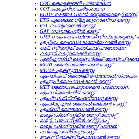
COC കൊക്കെയ്ൻ പരിശോധന
COT കോട്ടിനിൻ പരിശോധന
EDDP മെത്തഡോൺ മെറ്റബോളൈറ്റ് ടെസ്റ്റ്
ETG എഥൈൽ ഗ്ലൂക്കുറോണിഡ് ടെസ്റ്റ്
FYL ഫെന്റനൈൽ ടെസ്റ്റ്
GAB ഗാബാപെന്റിൻ ടെസ്റ്റ്
GHB ഗാമ-ഹൈഡ്രോക്സിബ്യൂട്ടൈറേറ്റ
എച്ച്എം ഹൈഡ്രോമോർഫോൺ ടെസ്റ്റ്
കെ2 സിന്തറ്റിക് കഞ്ചാവ് പരിശോധന
കെഇടി കെറ്റാമൈൻ ടെസ്റ്റ്
എൽഎസ്ഡി ലൈസർജിക് ആസിഡ് ഡൈതൈ
MCAT മെത്കാത്തിനോൺ ടെസ്റ്റ്
MDMA എക്സ്റ്റസി ടെസ്റ്റ്
എംഡിപിവി മെത്തിലീൻഡയോക്സിപൈറോവ
എംഇപി മെഫെഡ്രോൺ ടെസ്റ്റ്
MET മെത്താംഫെറ്റാമൈൻ പരിശോധന
എംഒപി മോർഫിൻ ടെസ്റ്റ്
എംപിഡി മീഥിൽഫെനിഡേറ്റ് ടെസ്റ്റ്
എംക്യുഎൽ മെതാക്വലോൺ ടെസ്റ്റ്
എംടിഡി മെത്തഡോൺ ടെസ്റ്റ്
മൾട്ടി-ഡ്രഗ് സ്ക്രീൻ ടെസ്റ്റ് കാസറ്റ്
മൾട്ടി-ഡ്രഗ് സ്ക്രീൻ ടെസ്റ്റ് കപ്പ്
മൾട്ടി-ഡ്രഗ് സ്ക്രീൻ ടെസ്റ്റ് പാനൽ
ഒപിഐ ഓപിയേറ്റ് ടെസ്റ്റ്
ഓക്സി ഓക്സികോഡോൺ ടെസ്റ്റ്