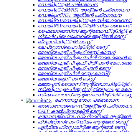
ഡെങ്കി IgG/IgM പരിശോധന
ഡെങ്കി IgG/IgM/NS1 ആന്റിജൻ പരിശോധന
ഡെങ്കിപ്പനി NS1 ആന്റിജൻ പരിശോധന
ഡെങ്കി NS1/ഡെങ്കി IgG/IgM/സിക്ക വൈറസ് 
ഡെങ്കി NS1/ഡെങ്കി IgG/IgM/സിക്ക വൈറസ്
ഫൈലേറിയസിസ് ആന്റിബോഡി IgG/IgM ടെസ്
ഗിയാർഡിയ ലാംബ്ലിയ ആന്റിജൻ ടെസ്റ്റ്
ലീഷ്മാനിയ IgG/IgM ടെസ്റ്റ്
ലെപ്റ്റോസ്പൈറ IgG/IgM ടെസ്റ്റ്
മലേറിയ എജി പിഎഫ് ടെസ്റ്റ് കാസറ്റ്
മലേറിയ എജി പിഎഫ്/പിവി ട്രൈ-ലൈൻ ടെസ്റ്
മലേറിയ എജി പിഎഫ്/പിവി/പാൻ കോംബോ ടെസ
മലേറിയ എജി പിഎഫ്/പാൻ ടെസ്റ്റ്
മലേറിയ എജി പിവി ടെസ്റ്റ് കാസറ്റ്
മലേറിയ ആഗ് പാൻ ടെസ്റ്റ്
മഞ്ഞപ്പനി വൈറസ് ആന്റിബോഡി IgG/IgM ടെസ്
സിക്ക IgG/IgM/ചിക്കുൻ‌ഗുനിയ IgG/IgM കോം
സിക്ക വൈറസ് ആന്റിബോഡി IgG/IgM ടെസ്റ്റ
ദഹനനാള രോഗ പരിശോധന
അഡെനോവൈറസ് ആന്റിജൻ പരിശോധ
CALP കാൽപ്രൊട്ടക്റ്റിൻ ടെസ്റ്റ്
ക്ലോസ്ട്രിഡിയം ഡിഫിസൈൽ ആന്റിജൻ ടെസ
ക്രിപ്‌റ്റോസ്‌പോറിഡിയം ആന്റിജൻ ടെസ്റ്റ്
എന്റമീബ ഹിസ്റ്റോലിറ്റിക്ക ആന്റിജൻ ടെസ്റ്റ്