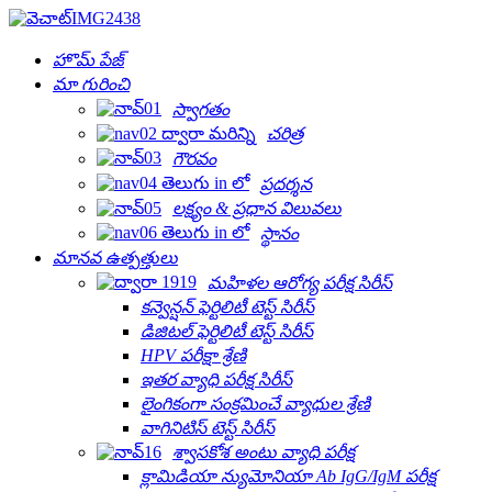
హొమ్ పేజ్
మా గురించి
స్వాగతం
చరిత్ర
గౌరవం
ప్రదర్శన
లక్ష్యం & ప్రధాన విలువలు
స్థానం
మానవ ఉత్పత్తులు
మహిళల ఆరోగ్య పరీక్ష సిరీస్
కన్వెన్షన్ ఫెర్టిలిటీ టెస్ట్ సిరీస్
డిజిటల్ ఫెర్టిలిటీ టెస్ట్ సిరీస్
HPV పరీక్షా శ్రేణి
ఇతర వ్యాధి పరీక్ష సిరీస్
లైంగికంగా సంక్రమించే వ్యాధుల శ్రేణి
వాగినిటిస్ టెస్ట్ సిరీస్
శ్వాసకోశ అంటు వ్యాధి పరీక్ష
క్లామిడియా న్యుమోనియా Ab IgG/IgM పరీక్ష