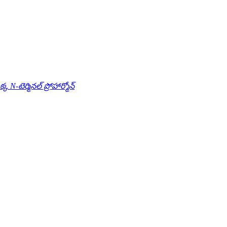
్క N-టెర్మినల్ ప్రోహార్మోన్