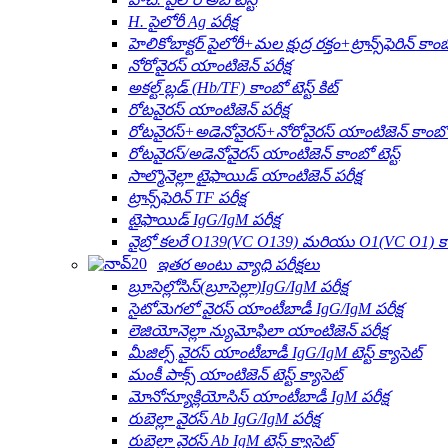
H. పైలోరీ Ag పరీక్ష
హెలికోబాక్టర్ పైలోరీ+మల క్షుద్ర రక్తం+ట్రాన్స్‌ఫెరిన్ కాంబ
నోరోవైరస్ యాంటిజెన్ పరీక్ష
అకల్ట్ బ్లడ్ (Hb/TF) కాంబో టెస్ట్ కిట్
రోటవైరస్ యాంటిజెన్ పరీక్ష
రోటవైరస్+అడెనోవైరస్+నోరోవైరస్ యాంటిజెన్ కాంబో ట
రోటవైరస్/అడెనోవైరస్ యాంటిజెన్ కాంబో టెస్ట్
సాల్మొనెల్లా టైఫాయిడ్ యాంటిజెన్ పరీక్ష
ట్రాన్స్‌ఫెరిన్ TF పరీక్ష
టైఫాయిడ్ IgG/IgM పరీక్ష
వైబ్రో కలరే O139(VC O139) మరియు O1(VC O1) కాం
ఇతర అంటు వ్యాధి పరీక్షలు
బ్రూసెల్లోసిస్(బ్రూసెల్లా)IgG/IgM పరీక్ష
సైటోమెగలో వైరస్ యాంటీబాడీ IgG/IgM పరీక్ష
లెజియోనెల్లా న్యుమోఫిలా యాంటిజెన్ పరీక్ష
మీజిల్స్ వైరస్ యాంటీబాడీ IgG/IgM టెస్ట్ క్యాసెట్
మంకీ పాక్స్ యాంటిజెన్ టెస్ట్ క్యాసెట్
మోనోన్యూక్లియోసిస్ యాంటీబాడీ IgM పరీక్ష
రుబెల్లా వైరస్ Ab IgG/IgM పరీక్ష
రుబెల్లా వైరస్ Ab IgM టెస్ట్ క్యాసెట్