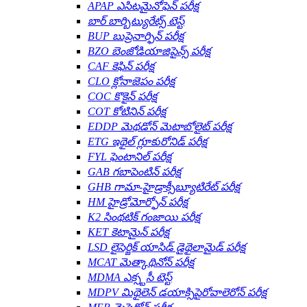
APAP ఎసిటమైనోఫెన్ పరీక్ష
బార్ బార్బిట్యురేట్స్ టెస్ట్
BUP బుప్రెనార్ఫిన్ పరీక్ష
BZO బెంజోడియాజిపైన్స్ పరీక్ష
CAF కెఫిన్ పరీక్ష
CLO క్లోనాజెపం పరీక్ష
COC కొకైన్ పరీక్ష
COT కోటినిన్ పరీక్ష
EDDP మెథడోన్ మెటాబోలైట్ పరీక్ష
ETG ఇథైల్ గ్లూకురోనిడ్ పరీక్ష
FYL ఫెంటానిల్ పరీక్ష
GAB గబాపెంటిన్ పరీక్ష
GHB గామా-హైడ్రాక్సీబ్యూటిరేట్ పరీక్ష
HM హైడ్రోమోర్ఫోన్ పరీక్ష
K2 సింథటిక్ గంజాయి పరీక్ష
KET కెటామైన్ పరీక్ష
LSD లైసెర్జిక్ యాసిడ్ డైథైలామైడ్ పరీక్ష
MCAT మెత్కాథినోన్ పరీక్ష
MDMA ఎక్స్టసీ టెస్ట్
MDPV మిథైలెన్ డయాక్సిపైరోవాలెరోన్ పరీక్ష