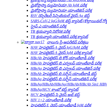
మైకోప్లాస్మా న్యుమోనియా Ab IgM పరీక్ష
మైకోప్లాస్మా న్యుమోనియా యాంటిజెన్ పరీక్ష
RSV రెస్పిరేటరీ సిన్సిటియల్ వైరస్ Ag టెస్ట్
SARS-CoV-2 IgG/IgM టెస్ట్ క్యాసెట్ (కొల్లాయిడల్ గోల్డ
స్ట్రెప్ ఎ యాంటిజెన్ పరీక్ష
TB క్షయవ్యాధి నిరోధక పరీక్ష
TB క్షయవ్యాధి యాంటిజెన్ పరీక్ష క్యాసెట్
నాలుగు ప్రీ-ఆపరేటివ్ పరీక్షలు
HAV హెపటైటిస్ A వైరస్ IgG/IgM పరీక్ష
HAV హెపటైటిస్ A వైరస్ IgM పరీక్ష క్యాసెట్
HBcAb హెపటైటిస్ బి కోర్ యాంటీబాడీ పరీక్ష
HBeAb హెపటైటిస్ బి ఎన్వలప్ యాంటీబాడీ పరీక్ష
HBeAg హెపటైటిస్ బి ఎన్వలప్ యాంటిజెన్ పరీక్ష
HBsAb హెపటైటిస్ బి సర్ఫేస్ యాంటీబాడీ టెస్ట్
HBsAg హెపటైటిస్ బి సర్ఫేస్ యాంటిజెన్ పరీక్ష
HBsAg/HBsAb/HBeAg//HBeAb/HBcAb 5in1 HBV కా
HBsAg/HCV కాంబో టెస్ట్ క్యాసెట్
HCV హెపటైటిస్ సి వైరస్ అబ్ టెస్ట్
HIV 1+2 యాంటీబాడీ పరీక్ష
హెపటైటిస్ E వైరస్ యాంటీబాడీ IgM పరీక్ష