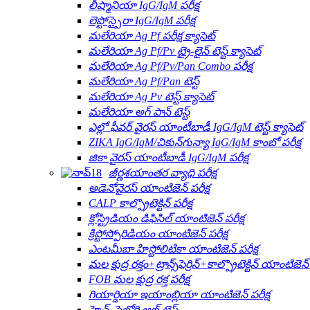
లీష్మానియా IgG/IgM పరీక్ష
లెప్టోస్పైరా IgG/IgM పరీక్ష
మలేరియా Ag Pf పరీక్ష క్యాసెట్
మలేరియా Ag Pf/Pv ట్రై-లైన్ టెస్ట్ క్యాసెట్
మలేరియా Ag Pf/Pv/Pan Combo పరీక్ష
మలేరియా Ag Pf/Pan టెస్ట్
మలేరియా Ag Pv టెస్ట్ క్యాసెట్
మలేరియా అగ్ పాన్ టెస్ట్
ఎల్లో ఫీవర్ వైరస్ యాంటీబాడీ IgG/IgM టెస్ట్ క్యాసెట్
ZIKA IgG/IgM/చికున్‌గున్యా IgG/IgM కాంబో పరీక్ష
జికా వైరస్ యాంటీబాడీ IgG/IgM పరీక్ష
జీర్ణశయాంతర వ్యాధి పరీక్ష
అడెనోవైరస్ యాంటిజెన్ పరీక్ష
CALP కాల్ప్రొటెక్టిన్ పరీక్ష
క్లోస్ట్రిడియం డిఫిసిల్ యాంటిజెన్ పరీక్ష
క్రిప్టోస్పోరిడియం యాంటిజెన్ పరీక్ష
ఎంటమీబా హిస్టోలిటికా యాంటిజెన్ పరీక్ష
మల క్షుద్ర రక్తం+ట్రాన్స్‌ఫెర్రిన్+కాల్ప్రొటెక్టిన్ యాంటిజెన
FOB మల క్షుద్ర రక్త పరీక్ష
గియార్డియా ఇయాంబ్లియా యాంటిజెన్ పరీక్ష
హెచ్. పైలోరి అబ్ టెస్ట్