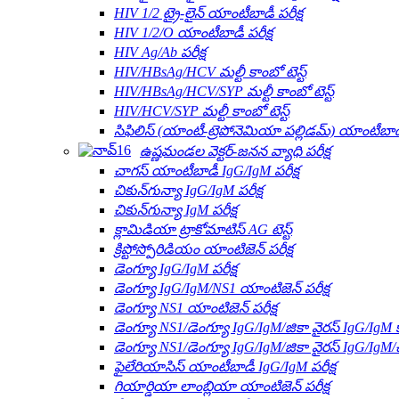
HIV 1/2 ట్రై-లైన్ యాంటీబాడీ పరీక్ష
HIV 1/2/O యాంటీబాడీ పరీక్ష
HIV Ag/Ab పరీక్ష
HIV/HBsAg/HCV మల్టీ కాంబో టెస్ట్
HIV/HBsAg/HCV/SYP మల్టీ కాంబో టెస్ట్
HIV/HCV/SYP మల్టీ కాంబో టెస్ట్
సిఫిలిస్ (యాంటీ-ట్రెపోనెమియా పల్లిడమ్) యాంటీబాడీ 
ఉష్ణమండల వెక్టర్-జనన వ్యాధి పరీక్ష
చాగస్ యాంటీబాడీ IgG/IgM పరీక్ష
చికున్‌గున్యా IgG/IgM పరీక్ష
చికున్‌గున్యా IgM పరీక్ష
క్లామిడియా ట్రాకోమాటిస్ AG టెస్ట్
క్రిప్టోస్పోరిడియం యాంటిజెన్ పరీక్ష
డెంగ్యూ IgG/IgM పరీక్ష
డెంగ్యూ IgG/IgM/NS1 యాంటిజెన్ పరీక్ష
డెంగ్యూ NS1 యాంటిజెన్ పరీక్ష
డెంగ్యూ NS1/డెంగ్యూ IgG/IgM/జికా వైరస్ IgG/IgM క
డెంగ్యూ NS1/డెంగ్యూ IgG/IgM/జికా వైరస్ IgG/IgM/చ
ఫైలేరియాసిస్ యాంటీబాడీ IgG/IgM పరీక్ష
గియార్డియా లాంబ్లియా యాంటిజెన్ పరీక్ష