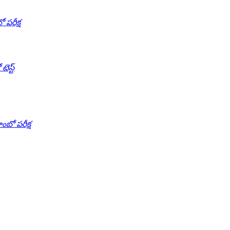
ో పరీక్ష
ెస్ట్
బో పరీక్ష