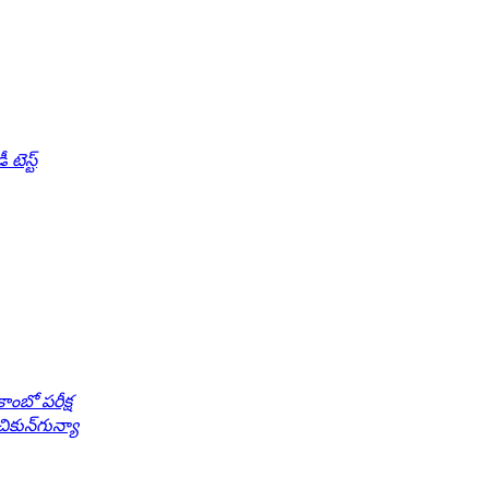
టెస్ట్
ాంబో పరీక్ష
ికున్‌గున్యా