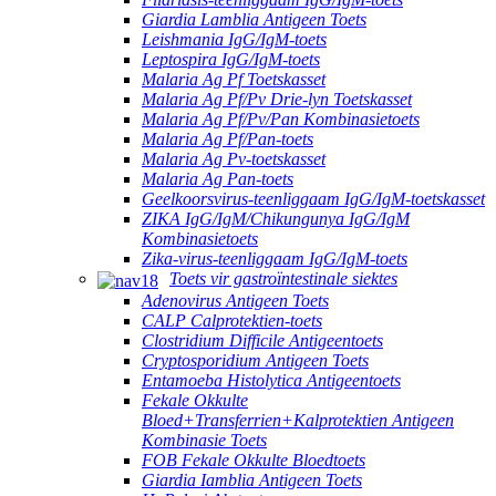
Giardia Lamblia Antigeen Toets
Leishmania IgG/IgM-toets
Leptospira IgG/IgM-toets
Malaria Ag Pf Toetskasset
Malaria Ag Pf/Pv Drie-lyn Toetskasset
Malaria Ag Pf/Pv/Pan Kombinasietoets
Malaria Ag Pf/Pan-toets
Malaria Ag Pv-toetskasset
Malaria Ag Pan-toets
Geelkoorsvirus-teenliggaam IgG/IgM-toetskasset
ZIKA IgG/IgM/Chikungunya IgG/IgM
Kombinasietoets
Zika-virus-teenliggaam IgG/IgM-toets
Toets vir gastroïntestinale siektes
Adenovirus Antigeen Toets
CALP Calprotektien-toets
Clostridium Difficile Antigeentoets
Cryptosporidium Antigeen Toets
Entamoeba Histolytica Antigeentoets
Fekale Okkulte
Bloed+Transferrien+Kalprotektien Antigeen
Kombinasie Toets
FOB Fekale Okkulte Bloedtoets
Giardia Iamblia Antigeen Toets