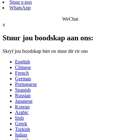
Stuur e-pos
WhatsApp
WeChat
x
Stuur jou boodskap aan ons:
Skryf jou boodskap hier en stuur dit vir ons
English
Chinese
French
German
Portuguese
Spanish
Russian
Japanese
Korean
Arabic
Irish
Greek
Turkish
Italian