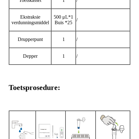
Toetskasset
1
/
Ekstraksie
500 μL*1
/
verdunningsmiddel
Buis *25
Drupperpunt
1
/
Depper
1
/
Toetsprosedure: