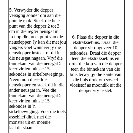
5. Verwyder die depper
versigtig sonder om aan die
punt te raak. Steek die hele
punt van die depper 2 tot 3
cm in die regter neusgat in.
Let op die breekpunt van die
6. Plaas die depper in die
neusdepper. Jy kan dit met jou
ekstraksiebuis. Draai die
vingers voel wanneer jy die
depper vir ongeveer 10
neusdepper insteek of dit in
sekondes. Draai die depper
die neusgat nagaan. Vryf die
teen die ekstraksiebuis en
binnekant van die neusgat 5
druk die kop van die depper
keer vir ten minste 15
teen die binnekant van die
sekondes in sirkelbewegings.
buis terwyl jy die kante van
Neem nou dieselfde
die buis druk om soveel
neusdepper en steek dit in die
vloeistof as moontlik uit die
ander neusgat in. Vee die
depper vry te stel.
binnekant van die neusgat 5
keer vir ten minste 15
sekondes in 'n
sirkelbeweging. Voer die toets
asseblief direk met die
monster uit en moenie
laat dit staan.