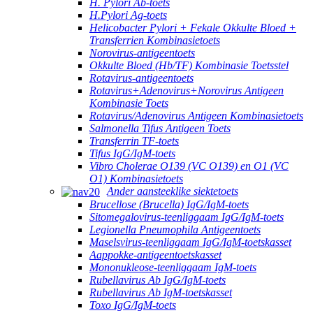
H. Pylori Ab-toets
H.Pylori Ag-toets
Helicobacter Pylori + Fekale Okkulte Bloed +
Transferrien Kombinasietoets
Norovirus-antigeentoets
Okkulte Bloed (Hb/TF) Kombinasie Toetsstel
Rotavirus-antigeentoets
Rotavirus+Adenovirus+Norovirus Antigeen
Kombinasie Toets
Rotavirus/Adenovirus Antigeen Kombinasietoets
Salmonella Tifus Antigeen Toets
Transferrin TF-toets
Tifus IgG/IgM-toets
Vibro Cholerae O139 (VC O139) en O1 (VC
O1) Kombinasietoets
Ander aansteeklike siektetoets
Brucellose (Brucella) IgG/IgM-toets
Sitomegalovirus-teenliggaam IgG/IgM-toets
Legionella Pneumophila Antigeentoets
Maselsvirus-teenliggaam IgG/IgM-toetskasset
Aappokke-antigeentoetskasset
Mononukleose-teenliggaam IgM-toets
Rubellavirus Ab IgG/IgM-toets
Rubellavirus Ab IgM-toetskasset
Toxo IgG/IgM-toets