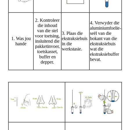
2. Kontroleer
4. Verwyder die
die inhoud
aluminiumfoelie-
van die stel
3. Plaas die
seël van die
voor toetsing,
1. Was jou
ekstraksiebuis
bokant van die
insluitend die
hande
in die
ekstraksiebuis
pakketinvoer,
werkstasie.
wat die
toetskasset,
ekstraksiebuffer
buffer en
bevat.
depper.