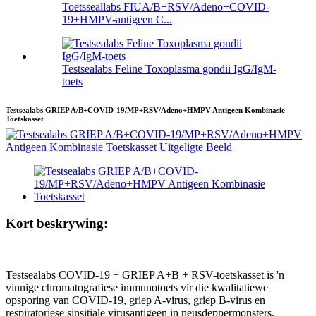
Toetsseallabs FIUA/B+RSV/Adeno+COVID-
19+HMPV-antigeen C...
Testsealabs Feline Toxoplasma gondii IgG/IgM-
toets
Testsealabs GRIEP A/B+COVID-19/MP+RSV/Adeno+HMPV Antigeen Kombinasie
Toetskasset
Kort beskrywing:
Testsealabs COVID-19 + GRIEP A+B + RSV-toetskasset is 'n
vinnige chromatografiese immunotoets vir die kwalitatiewe
opsporing van COVID-19, griep A-virus, griep B-virus en
respiratoriese sinsitiale virusantigeen in neusdeppermonsters.