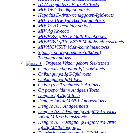
HCV Hepatitis C Virus Ab Toets
MIV 1+2 Teenliggaamtoets
Hepatitis E-virus-teenliggaam-IgM-toets
MIV 1/2 Drie-lyn Teenliggaamtoets
MIV 1/2/O Teenliggaamtoets
MIV Ag/Ab-toets
MIV/HBsAg/HCV Multi-Kombotoets
MIV/HBsAg/HCV/SYP Multi-kombinasietoets
MIV/HCV/SYP Multi-kombinasietoets
Sifilis (Anti-treponemia Pallidum)
Teenliggaamtoets
Tropiese Vektor-gebore Siektetoets
Chagas-teenliggaam IgG/IgM-toets
Chikungunya IgG/IgM-toets
Chikungunya IgM-toets
Chlamydia Trachomatis Ag-toets
Cryptosporidium Antigeen Toets
Dengue IgG/IgM-toets
Dengue IgG/IgM/NS1 Antigeentoets
Dengue NS1 Antigeentoets
Dengue NS1/Dengue IgG/IgM/Zika Virus
IgG/IgM Kombinasietoets
Dengue NS1/Dengue IgG/IgM/Zika-virus
IgG/IgM/Chikungunya
Filariasis-teenliggaam IgG/IgM-toets