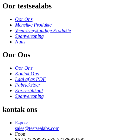
Oor testsealabs
Oor Ons
Menslike Produkte
Veeartsenykundige Produkte
Spanvertoning
Nuus
Oor Ons
Oor Ons
Kontak Ons
Laai af as PDF
Fabriekstoer
Ere-sertifikaat
Spanvertoning
kontak ons
E-pos:
sales@testsealabs.com
Foon:
86-13777885335/86-57188600160