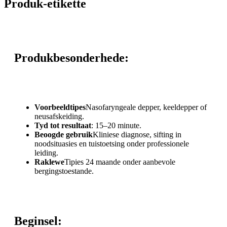
Produk-etikette
Produkbesonderhede:
Voorbeeldtipes
Nasofaryngeale depper, keeldepper of
neusafskeiding.
Tyd tot resultaat
: 15–20 minute.
Beoogde gebruik
Kliniese diagnose, sifting in
noodsituasies en tuistoetsing onder professionele
leiding.
Raklewe
Tipies 24 maande onder aanbevole
bergingstoestande.
Beginsel: