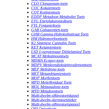
CLO Clonazepam-toets
COC Kokaïentoets
COT Kotinientoets
EDDP Metadoon Metaboliet Toets
ETG Etielglukuroniedtoets
FYL Fentanieltoets
GAB Gabapentien-toets
GHB Gamma-Hidroksibutiraat Toets
HM Hidromorfoontoets
K2 Sintetiese Cannabis Toets
KET Ketamientoets
LSD Lysergiensuur Diëtielamied Toets
MCAT Metkatinoontoets
MDMA Ecstasy-toets
MDPV Metileendioksipirovaleroontoets
MEP Mefedrone-toets
MET Metamfetamientoets
MOP Morfientoets
MPD Metielfenidaat Toets
MQL Metaqualone-toets
MTD Metadoontoets
Multi-dwelm-siftingstoetskasset
Multi-dwelm-skermtoetsbeker
Multi-dwelm-siftingstoetspaneel
OPI Opiaattoets