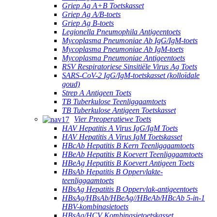
Griep Ag A+B Toetskasset
Griep Ag A/B-toets
Griep Ag B-toets
Legionella Pneumophila Antigeentoets
Mycoplasma Pneumoniae Ab IgG/IgM-toets
Mycoplasma Pneumoniae Ab IgM-toets
Mycoplasma Pneumoniae Antigeentoets
RSV Respiratoriese Sinsitiële Virus Ag Toets
SARS-CoV-2 IgG/IgM-toetskasset (kolloïdale
goud)
Strep A Antigeen Toets
TB Tuberkulose Teenliggaamtoets
TB Tuberkulose Antigeen Toetskasset
Vier Preoperatiewe Toets
HAV Hepatitis A Virus IgG/IgM Toets
HAV Hepatitis A Virus IgM Toetskasset
HBcAb Hepatitis B Kern Teenliggaamtoets
HBeAb Hepatitis B Koevert Teenliggaamtoets
HBeAg Hepatitis B Koevert Antigeen Toets
HBsAb Hepatitis B Oppervlakte-
teenliggaamtoets
HBsAg Hepatitis B Oppervlak-antigeentoets
HBsAg/HBsAb/HBeAg//HBeAb/HBcAb 5-in-1
HBV-kombinasietoets
HBsAg/HCV Kombinasietoetskasset