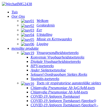
Tuis
Oor Ons
Welkom
Geskiedenis
Eer
Uitstalling
Missie en Kernwaardes
Ligging
menslike produkte
Vrouegesondheidstoetsreeks
Konvensie Vrugbaarheidstoetsreeks
Digitale Vrugbaarheidstoetsreeks
HPV-toetsreeks
Ander Siektetoetsreekse
Seksueel Oordraagbare Siektes Reeks
Vaginitis-toetsreeks
Toets vir respiratoriese aansteeklike siektes
Chlamydia Pneumoniae Ab IgG/IgM-toets
Chlamydia Pneumoniae Ab IgM-toets
COVID-19 Antigeen Toetskasset
COVID-19 Antigeen Toetskasset (Speeksel)
COVID-19 Antigeen Toetskasset (Speeksel) -