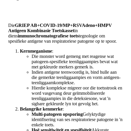
Die
GRIEP AB+COVID-19/MP+RSVAdeno+HMPV
Antigeen Kombinasie Toetskasset
in
diens
immunochromatografiese toets
tegnologie om
spesifieke antigene van respiratoriese patogene op te spoor.
Kernmeganisme
:
Die monster word gemeng met reagense wat
patogeen-spesifieke teenliggaampies bevat wat
met gekleurde merkers gemerk is.
Indien antigene teenwoordig is, bind hulle aan
die gemerkte teenliggaampies en vorm antigeen-
teenliggaamkomplekse.
Hierdie komplekse migreer oor die toetsstrook en
word vasgevang deur geïmmobiliseerde
teenliggaampies in die deteksiesone, wat 'n
sigbare gekleurde lyn tot gevolg het.
Belangrike kenmerke
:
Multi-patogeen opsporing
Gelyktydige
identifisering van ses respiratoriese patogene in 'n
enkele toets.
Hoë sensitiwiteit en spesifisiteit
Akkurate