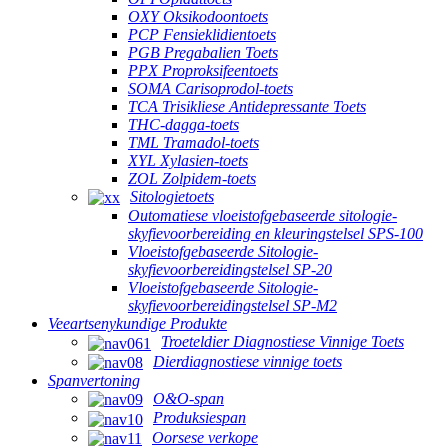
OXY Oksikodoontoets
PCP Fensieklidientoets
PGB Pregabalien Toets
PPX Proproksifeentoets
SOMA Carisoprodol-toets
TCA Trisikliese Antidepressante Toets
THC-dagga-toets
TML Tramadol-toets
XYL Xylasien-toets
ZOL Zolpidem-toets
Sitologietoets
Outomatiese vloeistofgebaseerde sitologie-
skyfievoorbereiding en kleuringstelsel SPS-100
Vloeistofgebaseerde Sitologie-
skyfievoorbereidingstelsel SP-20
Vloeistofgebaseerde Sitologie-
skyfievoorbereidingstelsel SP-M2
Veeartsenykundige Produkte
Troeteldier Diagnostiese Vinnige Toets
Dierdiagnostiese vinnige toets
Spanvertoning
O&O-span
Produksiespan
Oorsese verkope