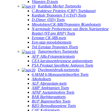
Vitamien D-toets
Kardiale Merker Toetsreeks
C-Reaktiewe Proteïen (CRP) Toetskasset
Kardiale Troponien T (cTnT) Toets
D-Dimer (DD) Toets
Mioglobien/CK-MB/Troponien ⅠKombotoets
N-terminale Prohormoon van Brein Natriuretiese
Reptiel (NT-pro BNP) Toets
Eenstap CK-MB-toets
Een-stap mioglobientoets
TnI Eenstap Troponien ⅠToets
Tumormerkers Toetsreeks
AFP Alfa-Fetoproteïentoets
CEA karsinoembrioniese antigeentoets
PSA Prostaat Spesifieke Antigeen Toets
Dwelmmisbruik-toetsreeks
6-MAM 6-Monoasetielmorfien Toets
Alkoholtoets
ALP Alprazolam-toets
AMP Amfetamien Toets
APAP Asetaminofeen Toets
BAR Barbituraattoets
BUP Buprenorfien Toets
BZO Bensodiasepiene Toets
CAF Kafeïentoets