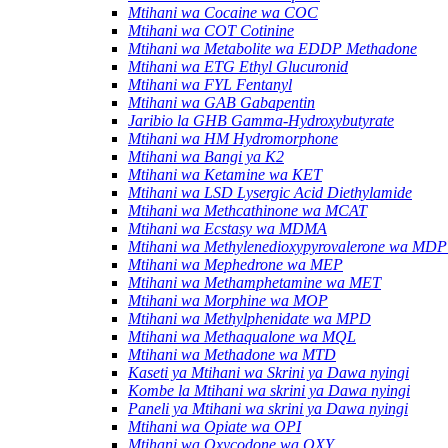
Mtihani wa Cocaine wa COC
Mtihani wa COT Cotinine
Mtihani wa Metabolite wa EDDP Methadone
Mtihani wa ETG Ethyl Glucuronid
Mtihani wa FYL Fentanyl
Mtihani wa GAB Gabapentin
Jaribio la GHB Gamma-Hydroxybutyrate
Mtihani wa HM Hydromorphone
Mtihani wa Bangi ya K2
Mtihani wa Ketamine wa KET
Mtihani wa LSD Lysergic Acid Diethylamide
Mtihani wa Methcathinone wa MCAT
Mtihani wa Ecstasy wa MDMA
Mtihani wa Methylenedioxypyrovalerone wa MD
Mtihani wa Mephedrone wa MEP
Mtihani wa Methamphetamine wa MET
Mtihani wa Morphine wa MOP
Mtihani wa Methylphenidate wa MPD
Mtihani wa Methaqualone wa MQL
Mtihani wa Methadone wa MTD
Kaseti ya Mtihani wa Skrini ya Dawa nyingi
Kombe la Mtihani wa skrini ya Dawa nyingi
Paneli ya Mtihani wa skrini ya Dawa nyingi
Mtihani wa Opiate wa OPI
Mtihani wa Oxycodone wa OXY