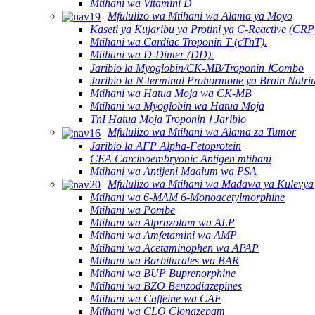
Mtihani wa Vitamini D
Mfululizo wa Mtihani wa Alama ya Moyo
Kaseti ya Kujaribu ya Protini ya C-Reactive (CRP
Mtihani wa Cardiac Troponin T (cTnT).
Mtihani wa D-Dimer (DD).
Jaribio la Myoglobin/CK-MB/Troponin ⅠCombo
Jaribio la N-terminal Prohormone ya Brain Natriu
Mtihani wa Hatua Moja wa CK-MB
Mtihani wa Myoglobin wa Hatua Moja
TnI Hatua Moja Troponin Ⅰ Jaribio
Mfululizo wa Mtihani wa Alama za Tumor
Jaribio la AFP Alpha-Fetoprotein
CEA Carcinoembryonic Antigen mtihani
Mtihani wa Antijeni Maalum wa PSA
Mfululizo wa Mtihani wa Madawa ya Kulevya
Mtihani wa 6-MAM 6-Monoacetylmorphine
Mtihani wa Pombe
Mtihani wa Alprazolam wa ALP
Mtihani wa Amfetamini wa AMP
Mtihani wa Acetaminophen wa APAP
Mtihani wa Barbiturates wa BAR
Mtihani wa BUP Buprenorphine
Mtihani wa BZO Benzodiazepines
Mtihani wa Caffeine wa CAF
Mtihani wa CLO Clonazepam