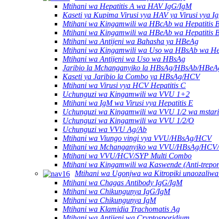
Mtihani wa Hepatitis A wa HAV IgG/IgM
Kaseti ya Kupima Virusi vya HAV ya Virusi vya I
Mtihani wa Kingamwili wa HBcAb wa Hepatitis 
Mtihani wa Kingamwili wa HBeAb wa Hepatitis 
Mtihani wa Antijeni wa Bahasha ya HBeAg
Mtihani wa Kingamwili wa Uso wa HBsAb wa Hep
Mtihani wa Antijeni wa Uso wa HBsAg
Jaribio la Mchanganyiko la HBsAg/HBsAb/HB
Kaseti ya Jaribio la Combo ya HBsAg/HCV
Mtihani wa Virusi vya HCV Hepatitis C
Uchunguzi wa Kingamwili wa VVU 1+2
Mtihani wa IgM wa Virusi vya Hepatitis E
Uchunguzi wa Kingamwili wa VVU 1/2 wa mstari
Uchunguzi wa Kingamwili wa VVU 1/2/O
Uchunguzi wa VVU Ag/Ab
Mtihani wa Viungo vingi vya VVU/HBsAg/HCV
Mtihani wa Mchanganyiko wa VVU/HBsAg/HCV
Mtihani wa VVU/HCV/SYP Multi Combo
Mtihani wa Kingamwili wa Kaswende (Anti-trepo
Mtihani wa Ugonjwa wa Kitropiki unaozaliwa
Mtihani wa Chagas Antibody IgG/IgM
Mtihani wa Chikungunya IgG/IgM
Mtihani wa Chikungunya IgM
Mtihani wa Klamidia Trachomatis Ag
Mtihani wa Antijeni wa Cryptosporidium