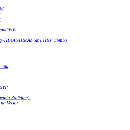
gM
B
B
atitis B
eAg//HBeAb/HBcAb 5in1 HBV Combo
-tatu
/SYP
nemia Pallidum).
 na Vector