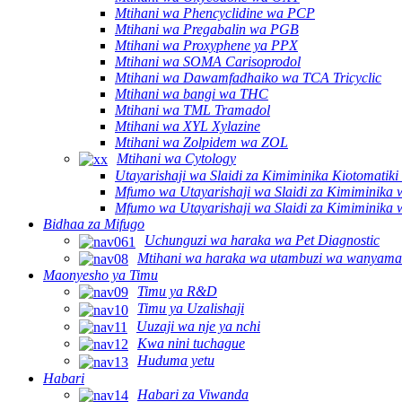
Mtihani wa Phencyclidine wa PCP
Mtihani wa Pregabalin wa PGB
Mtihani wa Proxyphene ya PPX
Mtihani wa SOMA Carisoprodol
Mtihani wa Dawamfadhaiko wa TCA Tricyclic
Mtihani wa bangi wa THC
Mtihani wa TML Tramadol
Mtihani wa XYL Xylazine
Mtihani wa Zolpidem wa ZOL
Mtihani wa Cytology
Utayarishaji wa Slaidi za Kimiminika Kiotomat
Mfumo wa Utayarishaji wa Slaidi za Kimiminika 
Mfumo wa Utayarishaji wa Slaidi za Kimiminika
Bidhaa za Mifugo
Uchunguzi wa haraka wa Pet Diagnostic
Mtihani wa haraka wa utambuzi wa wanyama
Maonyesho ya Timu
Timu ya R&D
Timu ya Uzalishaji
Uuzaji wa nje ya nchi
Kwa nini tuchague
Huduma yetu
Habari
Habari za Viwanda