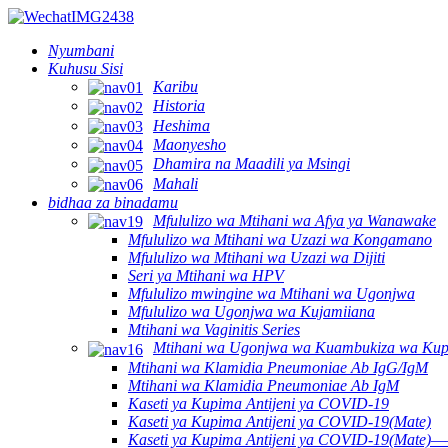
Nyumbani
Kuhusu Sisi
Karibu
Historia
Heshima
Maonyesho
Dhamira na Maadili ya Msingi
Mahali
bidhaa za binadamu
Mfululizo wa Mtihani wa Afya ya Wanawake
Mfululizo wa Mtihani wa Uzazi wa Kongamano
Mfululizo wa Mtihani wa Uzazi wa Dijiti
Seri ya Mtihani wa HPV
Mfululizo mwingine wa Mtihani wa Ugonjwa
Mfululizo wa Ugonjwa wa Kujamiiana
Mtihani wa Vaginitis Series
Mtihani wa Ugonjwa wa Kuambukiza wa Ku
Mtihani wa Klamidia Pneumoniae Ab IgG/IgM
Mtihani wa Klamidia Pneumoniae Ab IgM
Kaseti ya Kupima Antijeni ya COVID-19
Kaseti ya Kupima Antijeni ya COVID-19(Mate)
Kaseti ya Kupima Antijeni ya COVID-19(Mate)—