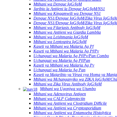
Mtihani wa Dengue IgG/IgM
Jaribio la Antijeni la Dengue IgG/IgM/NS1
Mtihani wa Kingamwili wa Dengue NS1
Dengue NS1/Dengue IgG/IgM/Zika Virus IgG/Ig
Dengue NS1/Dengue IgG/IgM/Zika Virus IgG/Ig
Mtihani wa Filariasis Antibody IgG/IgM
Mtihani wa Antijeni wa Giardia Lamblia
Mtihani wa Leishmania IgG/IgM
Mtihani wa Leptospira IgG/IgM
Kaseti ya Mtihani wa Malaria Ag Pf
Kaseti ya Mtihani wa Malaria Ag Pf/Pv
Uchunguzi wa Malaria Ag Pf/Pv/Pan Combo
Uchunguzi wa Malaria Ag Pf/Pan
Kaseti ya Mtihani wa Malaria Ag Pv
Uchunguzi wa Malaria Ag Pan
Kaseti ya Majaribio ya Virusi vya Homa ya Manj
Mtihani wa Mchanganyiko wa ZIKA IgG/IgM/Chi
Mtihani wa Zika Virus Antibody IgG/IgM
Mtihani wa Ugonjwa wa Utumbo
Mtihani wa Adenovirus Antigen
Mtihani wa CALP Calprotectin
Mtihani wa Antijeni wa Clostridium Difficile
Mtihani wa Antijeni wa Cryptosporidium
Mtihani wa Antijeni wa Entamoeba Histolytica