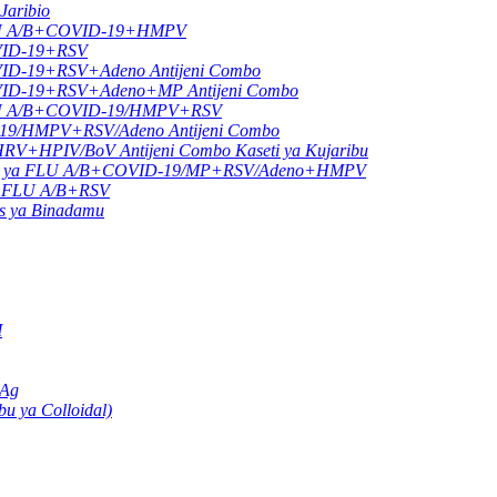
Jaribio
a FLU A/B+COVID-19+HMPV
OVID-19+RSV
VID-19+RSV+Adeno Antijeni Combo
OVID-19+RSV+Adeno+MP Antijeni Combo
a FLU A/B+COVID-19/HMPV+RSV
-19/HMPV+RSV/Adeno Antijeni Combo
HPIV/BoV Antijeni Combo Kaseti ya Kujaribu
tijeni ya FLU A/B+COVID-19/MP+RSV/Adeno+HMPV
 ya FLU A/B+RSV
us ya Binadamu
M
 Ag
u ya Colloidal)