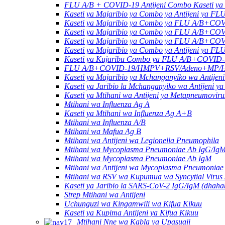
FLU A/B + COVID-19 Antijeni Combo Kaseti ya 
Kaseti ya Majaribio ya Combo ya Antijeni y
Kaseti ya Majaribio ya Combo ya FLU A/B+C
Kaseti ya Majaribio ya Combo ya FLU A/B+CO
Kaseti ya Majaribio ya Combo ya FLU A/B+C
Kaseti ya Majaribio ya Combo ya Antijeni y
Kaseti ya Kujaribu Combo ya FLU A/B+COVID
FLU A/B+COVID-19/HMPV+RSV/Adeno+MP/HRV+
Kaseti ya Majaribio ya Mchanganyiko wa An
Kaseti ya Jaribio la Mchanganyiko wa Antijeni
Kaseti ya Mtihani wa Antijeni ya Metapneumovir
Mtihani wa Influenza Ag A
Kaseti ya Mtihani wa Influenza Ag A+B
Mtihani wa Influenza A/B
Mtihani wa Mafua Ag B
Mtihani wa Antijeni wa Legionella Pneumophila
Mtihani wa Mycoplasma Pneumoniae Ab IgG/Ig
Mtihani wa Mycoplasma Pneumoniae Ab IgM
Mtihani wa Antijeni wa Mycoplasma Pneumoniae
Mtihani wa RSV wa Kupumua wa Syncytial Virus
Kaseti ya Jaribio la SARS-CoV-2 IgG/IgM (dhahab
Strep Mtihani wa Antijeni
Uchunguzi wa Kingamwili wa Kifua Kikuu
Kaseti ya Kupima Antijeni ya Kifua Kikuu
Mtihani Nne wa Kabla ya Upasuaji