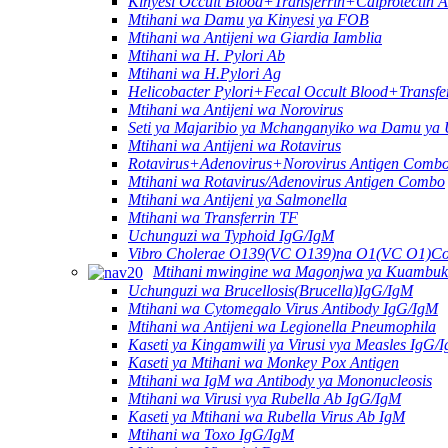
Kinyesi Occult Blood+Transferrin+Calprotectin 
Mtihani wa Damu ya Kinyesi ya FOB
Mtihani wa Antijeni wa Giardia Iamblia
Mtihani wa H. Pylori Ab
Mtihani wa H.Pylori Ag
Helicobacter Pylori+Fecal Occult Blood+Transfe
Mtihani wa Antijeni wa Norovirus
Seti ya Majaribio ya Mchanganyiko wa Damu ya
Mtihani wa Antijeni wa Rotavirus
Rotavirus+Adenovirus+Norovirus Antigen Combo
Mtihani wa Rotavirus/Adenovirus Antigen Combo
Mtihani wa Antijeni ya Salmonella
Mtihani wa Transferrin TF
Uchunguzi wa Typhoid IgG/IgM
Vibro Cholerae O139(VC O139)na O1(VC O1)Co
Mtihani mwingine wa Magonjwa ya Kuambuk
Uchunguzi wa Brucellosis(Brucella)IgG/IgM
Mtihani wa Cytomegalo Virus Antibody IgG/IgM
Mtihani wa Antijeni wa Legionella Pneumophila
Kaseti ya Kingamwili ya Virusi vya Measles IgG/
Kaseti ya Mtihani wa Monkey Pox Antigen
Mtihani wa IgM wa Antibody ya Mononucleosis
Mtihani wa Virusi vya Rubella Ab IgG/IgM
Kaseti ya Mtihani wa Rubella Virus Ab IgM
Mtihani wa Toxo IgG/IgM