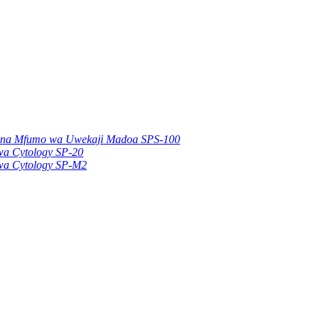
iki na Mfumo wa Uwekaji Madoa SPS-100
wa Cytology SP-20
 wa Cytology SP-M2