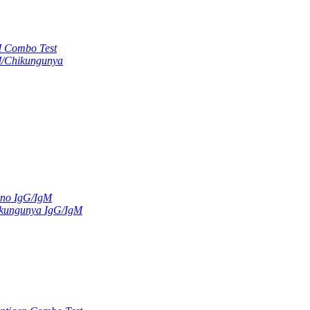
M Combo Test
M/Chikungunya
ano IgG/IgM
kungunya IgG/IgM