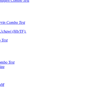
Antigen Combo Test
rrin Combo Test
 Uchawi (Hb/TF).
 Test
mbo Test
iza
IgM