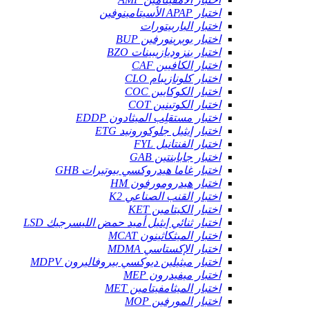
اختبار APAP الأسيتامينوفين
اختبار الباربيتورات
اختبار بوبرينورفين BUP
اختبار بنزوديازيبينات BZO
اختبار الكافيين CAF
اختبار كلونازيبام CLO
اختبار الكوكايين COC
اختبار الكوتينين COT
اختبار مستقلِب الميثادون EDDP
اختبار إيثيل جلوكورونيد ETG
اختبار الفنتانيل FYL
اختبار جابابنتين GAB
اختبار غاما هيدروكسي بيوتيرات GHB
اختبار هيدرومورفون HM
اختبار القنب الصناعي K2
اختبار الكيتامين KET
اختبار ثنائي إيثيل أميد حمض الليسرجيك LSD
اختبار الميثكاثينون MCAT
اختبار الإكستاسي MDMA
اختبار ميثيلين ديوكسي بيروفاليرون MDPV
اختبار ميفيدرون MEP
اختبار الميثامفيتامين MET
اختبار المورفين MOP