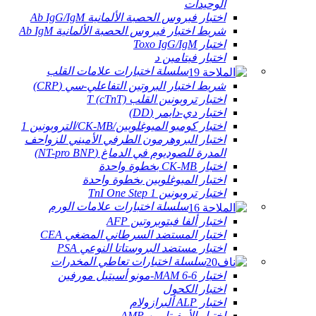
الوحيدات
اختبار فيروس الحصبة الألمانية Ab IgG/IgM
شريط اختبار فيروس الحصبة الألمانية Ab IgM
اختبار Toxo IgG/IgM
اختبار فيتامين د
سلسلة اختبارات علامات القلب
شريط اختبار البروتين التفاعلي-سي (CRP)
اختبار تروبونين القلب T (cTnT)
اختبار دي-دايمر (DD)
اختبار كومبو الميوغلوبين/CK-MB/التروبونين 1
اختبار البروهرمون الطرفي الأميني للزواحف
المدرة للصوديوم في الدماغ (NT-pro BNP)
اختبار CK-MB بخطوة واحدة
اختبار الميوغلوبين بخطوة واحدة
اختبار تروبونين TnI One Step 1
سلسلة اختبارات علامات الورم
اختبار ألفا فيتوبروتين AFP
اختبار المستضد السرطاني المضغي CEA
اختبار مستضد البروستاتا النوعي PSA
سلسلة اختبارات تعاطي المخدرات
اختبار 6-MAM 6-مونو أسيتيل مورفين
اختبار الكحول
اختبار ALP ألبرازولام
اختبار الأمفيتامين AMP