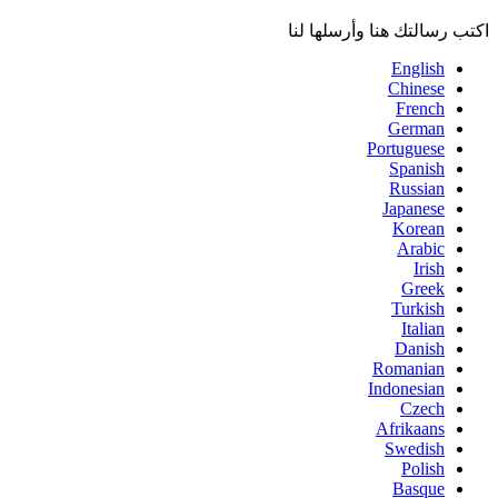
اكتب رسالتك هنا وأرسلها لنا
English
Chinese
French
German
Portuguese
Spanish
Russian
Japanese
Korean
Arabic
Irish
Greek
Turkish
Italian
Danish
Romanian
Indonesian
Czech
Afrikaans
Swedish
Polish
Basque