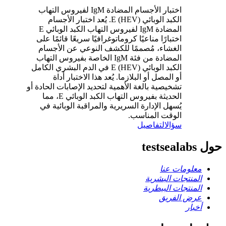
اختبار الأجسام المضادة IgM لفيروس التهاب
الكبد الوبائي E (HEV). يُعد اختبار الأجسام
المضادة IgM لفيروس التهاب الكبد الوبائي E
اختبارًا مناعيًا كروماتوغرافيًا سريعًا قائمًا على
الغشاء، مُصممًا للكشف النوعي عن الأجسام
المضادة من فئة IgM الخاصة بفيروس التهاب
الكبد الوبائي E (HEV) في الدم البشري الكامل
أو المصل أو البلازما. يُعد هذا الاختبار أداة
تشخيصية بالغة الأهمية لتحديد الإصابات الحادة أو
الحديثة بفيروس التهاب الكبد الوبائي E، مما
يُسهل الإدارة السريرية والمراقبة الوبائية في
الوقت المناسب.
سؤال
التفاصيل
حول testsealabs
معلومات عنا
المنتجات البشرية
المنتجات البيطرية
عرض الفريق
أخبار