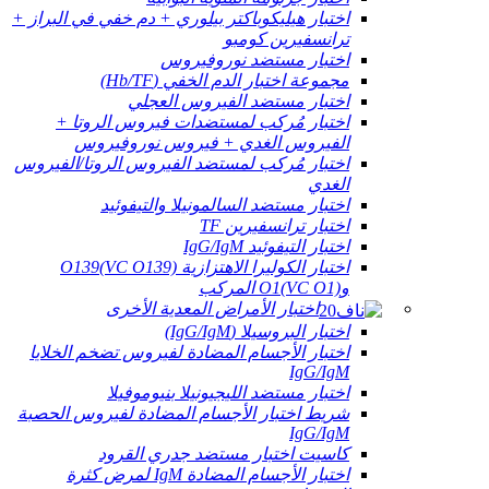
اختبار هيليكوباكتر بيلوري + دم خفي في البراز +
ترانسفيرين كومبو
اختبار مستضد نوروفيروس
مجموعة اختبار الدم الخفي (Hb/TF)
اختبار مستضد الفيروس العجلي
اختبار مُركب لمستضدات فيروس الروتا +
الفيروس الغدي + فيروس نوروفيروس
اختبار مُركب لمستضد الفيروس الروتا/الفيروس
الغدي
اختبار مستضد السالمونيلا والتيفوئيد
اختبار ترانسفيرين TF
اختبار التيفوئيد IgG/IgM
اختبار الكوليرا الاهتزازية O139(VC O139)
وO1(VC O1) المركب
اختبار الأمراض المعدية الأخرى
اختبار البروسيلا (IgG/IgM)
اختبار الأجسام المضادة لفيروس تضخم الخلايا
IgG/IgM
اختبار مستضد الليجيونيلا بنيوموفيلا
شريط اختبار الأجسام المضادة لفيروس الحصبة
IgG/IgM
كاسيت اختبار مستضد جدري القرود
اختبار الأجسام المضادة IgM لمرض كثرة