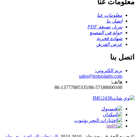
معلومات عنا
معلومات عنا
اتصل بنا
تنزيل بصيغة PDF
جولة في المصنع
شهادة فخرية
عرض الفريق
اتصل بنا
بريد إلكتروني:
sales@testsealabs.com
هاتف:
86-13777885335/86-57188600160
© جميع الحقوق محفوظة - 2010-2024.
المنتجات الساخنة
-
خريطة