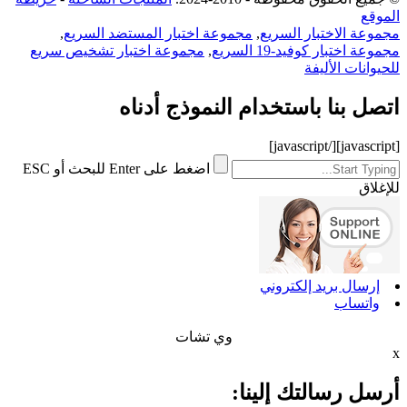
الموقع
مجموعة الاختبار السريع
,
مجموعة اختبار المستضد السريع
,
مجموعة اختبار كوفيد-19 السريع
,
مجموعة اختبار تشخيص سريع
للحيوانات الأليفة
اتصل بنا باستخدام النموذج أدناه
[/javascript]
[javascript]
اضغط على Enter للبحث أو ESC
للإغلاق
إرسال بريد إلكتروني
واتساب
وي تشات
x
أرسل رسالتك إلينا: