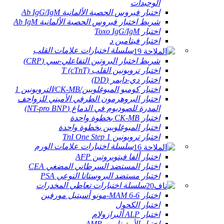
الوحيدات
اختبار فيروس الحصبة الألمانية Ab IgG/IgM
شريط اختبار فيروس الحصبة الألمانية Ab IgM
اختبار Toxo IgG/IgM
اختبار فيتامين د
سلسلة اختبارات علامات القلب
شريط اختبار البروتين التفاعلي-سي (CRP)
اختبار تروبونين القلب T (cTnT)
اختبار دي-دايمر (DD)
اختبار كومبو الميوغلوبين/CK-MB/التروبونين 1
اختبار البروهرمون الطرفي الأميني للزواحف
المدرة للصوديوم في الدماغ (NT-pro BNP)
اختبار CK-MB بخطوة واحدة
اختبار الميوغلوبين بخطوة واحدة
اختبار تروبونين TnI One Step 1
سلسلة اختبارات علامات الورم
اختبار ألفا فيتوبروتين AFP
اختبار المستضد السرطاني المضغي CEA
اختبار مستضد البروستاتا النوعي PSA
سلسلة اختبارات تعاطي المخدرات
اختبار 6-MAM 6-مونو أسيتيل مورفين
اختبار الكحول
اختبار ALP ألبرازولام
اختبار الأمفيتامين AMP