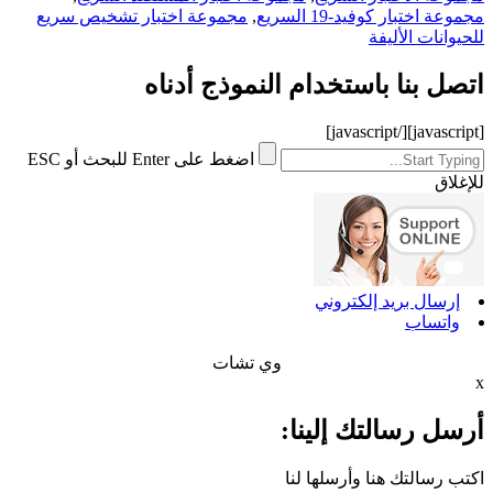
مجموعة اختبار كوفيد-19 السريع
,
مجموعة اختبار تشخيص سريع
للحيوانات الأليفة
اتصل بنا باستخدام النموذج أدناه
[/javascript]
[javascript]
اضغط على Enter للبحث أو ESC
للإغلاق
إرسال بريد إلكتروني
واتساب
وي تشات
x
أرسل رسالتك إلينا:
اكتب رسالتك هنا وأرسلها لنا