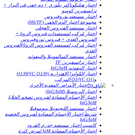
اختبار هيليكوباكتر بيلوري + دم خفي في البراز +
ترانسفيرين كومبو
اختبار مستضد نوروفيروس
مجموعة اختبار الدم الخفي (Hb/TF)
اختبار مستضد الفيروس العجلي
اختبار مُركب لمستضدات فيروس الروتا +
الفيروس الغدي + فيروس نوروفيروس
اختبار مُركب لمستضد الفيروس الروتا/الفيروس
الغدي
اختبار مستضد السالمونيلا والتيفوئيد
اختبار ترانسفيرين TF
اختبار التيفوئيد IgG/IgM
اختبار الكوليرا الاهتزازية O139(VC O139)
وO1(VC O1) المركب
اختبار الأمراض المعدية الأخرى
اختبار البروسيلا (IgG/IgM)
اختبار الأجسام المضادة لفيروس تضخم الخلايا
IgG/IgM
اختبار مستضد الليجيونيلا بنيوموفيلا
شريط اختبار الأجسام المضادة لفيروس الحصبة
IgG/IgM
كاسيت اختبار مستضد جدري القرود
اختبار الأجسام المضادة IgM لمرض كثرة