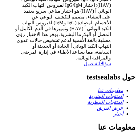
(HAV): اختبار IgG/IgM لفيروس التهاب الكبد
الوبائي أ (HAV) هو اختبار مناعي سريع يعتمد
على الغشاء، مصمم للكشف النوعي عن
الأجسام المضادة (IgG وIgM) لفيروس التهاب
الكبد الوبائي أ (HAV) وتمييزها في الدم الكامل أو
المصل أو البلازما البشرية. يوفر هذا الاختبار رؤى
مصلية بالغة الأهمية لدعم تشخيص حالات عدوى
التهاب الكبد الوبائي أ الحادة أو الحديثة أو
السابقة، مما يساعد الأطباء في إدارة المرضى
والمراقبة الوبائية.
سؤال
التفاصيل
حول testsealabs
معلومات عنا
المنتجات البشرية
المنتجات البيطرية
عرض الفريق
أخبار
معلومات عنا