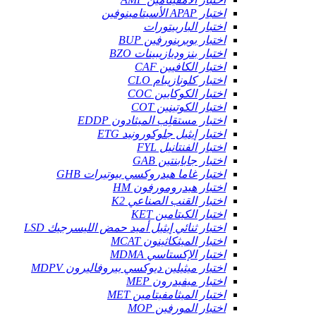
اختبار APAP الأسيتامينوفين
اختبار الباربيتورات
اختبار بوبرينورفين BUP
اختبار بنزوديازيبينات BZO
اختبار الكافيين CAF
اختبار كلونازيبام CLO
اختبار الكوكايين COC
اختبار الكوتينين COT
اختبار مستقلِب الميثادون EDDP
اختبار إيثيل جلوكورونيد ETG
اختبار الفنتانيل FYL
اختبار جابابنتين GAB
اختبار غاما هيدروكسي بيوتيرات GHB
اختبار هيدرومورفون HM
اختبار القنب الصناعي K2
اختبار الكيتامين KET
اختبار ثنائي إيثيل أميد حمض الليسرجيك LSD
اختبار الميثكاثينون MCAT
اختبار الإكستاسي MDMA
اختبار ميثيلين ديوكسي بيروفاليرون MDPV
اختبار ميفيدرون MEP
اختبار الميثامفيتامين MET
اختبار المورفين MOP