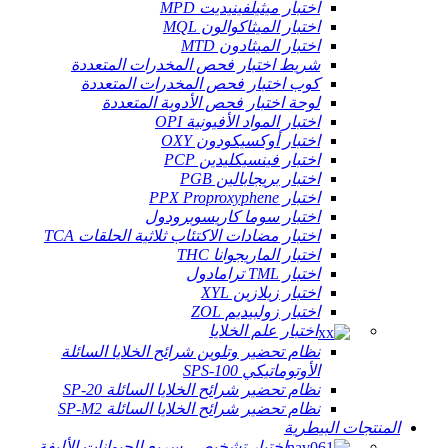
اختبار ميثيلفينيديت MPD
اختبار الميثاكوالون MQL
اختبار الميثادون MTD
شريط اختبار فحص المخدرات المتعددة
كوب اختبار فحص المخدرات المتعددة
لوحة اختبار فحص الأدوية المتعددة
اختبار المواد الأفيونية OPI
اختبار أوكسيكودون OXY
اختبار فينسيكليدين PCP
اختبار بريجابالين PGB
اختبار PPX Proproxyphene
اختبار سوما كاريسوبرودول
اختبار مضادات الاكتئاب ثلاثية الحلقات TCA
اختبار الماريجوانا THC
اختبار TML ترامادول
اختبار زيلازين XYL
اختبار زولبيديم ZOL
اختبار علم الخلايا
نظام تحضير وتلوين شرائح الخلايا السائلة
الأوتوماتيكي SPS-100
نظام تحضير شرائح الخلايا السائلة SP-20
نظام تحضير شرائح الخلايا السائلة SP-M2
المنتجات البيطرية
اختبار تشخيصي سريع للحيوانات الأليفة