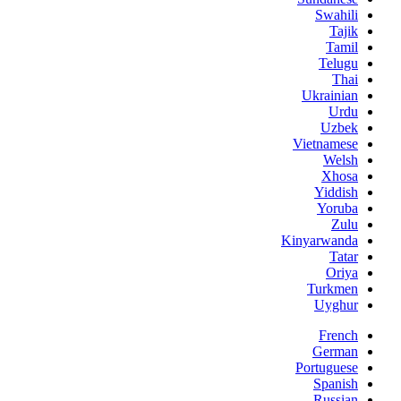
Swahili
Tajik
Tamil
Telugu
Thai
Ukrainian
Urdu
Uzbek
Vietnamese
Welsh
Xhosa
Yiddish
Yoruba
Zulu
Kinyarwanda
Tatar
Oriya
Turkmen
Uyghur
French
German
Portuguese
Spanish
Russian