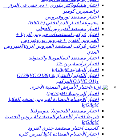
اختبار هيليكوباكتر بيلوري + دم خفي في البراز +
ترانسفيرين كومبو
اختبار مستضد نوروفيروس
مجموعة اختبار الدم الخفي (Hb/TF)
اختبار مستضد الفيروس العجلي
اختبار مُركب لمستضدات فيروس الروتا +
الفيروس الغدي + فيروس نوروفيروس
اختبار مُركب لمستضد الفيروس الروتا/الفيروس
الغدي
اختبار مستضد السالمونيلا والتيفوئيد
اختبار ترانسفيرين TF
اختبار التيفوئيد IgG/IgM
اختبار الكوليرا الاهتزازية O139(VC O139)
وO1(VC O1) المركب
اختبار الأمراض المعدية الأخرى
اختبار البروسيلا (IgG/IgM)
اختبار الأجسام المضادة لفيروس تضخم الخلايا
IgG/IgM
اختبار مستضد الليجيونيلا بنيوموفيلا
شريط اختبار الأجسام المضادة لفيروس الحصبة
IgG/IgM
كاسيت اختبار مستضد جدري القرود
اختبار الأجسام المضادة IgM لمرض كثرة