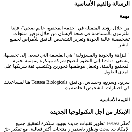
الرسالة والقيم الأساسية
مهمة
من خلال رؤيتنا المتمثلة في "خدمة المجتمع، عالم صحي"، فإننا
ملتزمون بالمساهمة في صحة الإنسان من خلال توفير منتجات
تشخيصية عالية الجودة وتعزيز التشخيص الدقيق للأمراض لجميع
البشر.
"النزاهة والجودة والمسؤولية" هي الفلسفة التي نسعى إلى تحقيقها،
وتسعى Testsea إلى التطور لتصبح شركة مبتكرة ومهتمة تحترم
المجتمع والبيئة، وتجعل موظفيها فخورين وتكتسب ثقة شريكها على
المدى الطويل.
سريع، وسريع، وحساس، ودقيق، Testsea Biologicals هنا لمساعدتك
في اختبارات التشخيص الخاصة بك.
القيمة الأساسية
الابتكار من أجل التكنولوجيا الجديدة
تُحفّز Testsea تطوير تقنيات جديدة بجهود مبتكرة لتحقيق جميع
الإمكانات. نبحث ونطوّر باستمرار منتجات أكثر فعالية، مع تفكير حرّ