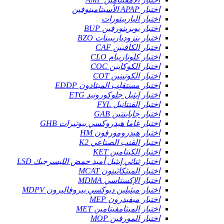
اختبار APAP الأسيتامينوفين
اختبار الباربيتورات
اختبار بوبرينورفين BUP
اختبار بنزوديازيبينات BZO
اختبار الكافيين CAF
اختبار كلونازيبام CLO
اختبار الكوكايين COC
اختبار الكوتينين COT
اختبار مستقلِب الميثادون EDDP
اختبار إيثيل جلوكورونيد ETG
اختبار الفنتانيل FYL
اختبار جابابنتين GAB
اختبار غاما هيدروكسي بيوتيرات GHB
اختبار هيدرومورفون HM
اختبار القنب الصناعي K2
اختبار الكيتامين KET
اختبار ثنائي إيثيل أميد حمض الليسرجيك LSD
اختبار الميثكاثينون MCAT
اختبار الإكستاسي MDMA
اختبار ميثيلين ديوكسي بيروفاليرون MDPV
اختبار ميفيدرون MEP
اختبار الميثامفيتامين MET
اختبار المورفين MOP