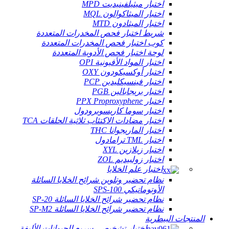
اختبار ميثيلفينيديت MPD
اختبار الميثاكوالون MQL
اختبار الميثادون MTD
شريط اختبار فحص المخدرات المتعددة
كوب اختبار فحص المخدرات المتعددة
لوحة اختبار فحص الأدوية المتعددة
اختبار المواد الأفيونية OPI
اختبار أوكسيكودون OXY
اختبار فينسيكليدين PCP
اختبار بريجابالين PGB
اختبار PPX Proproxyphene
اختبار سوما كاريسوبرودول
اختبار مضادات الاكتئاب ثلاثية الحلقات TCA
اختبار الماريجوانا THC
اختبار TML ترامادول
اختبار زيلازين XYL
اختبار زولبيديم ZOL
اختبار علم الخلايا
نظام تحضير وتلوين شرائح الخلايا السائلة
الأوتوماتيكي SPS-100
نظام تحضير شرائح الخلايا السائلة SP-20
نظام تحضير شرائح الخلايا السائلة SP-M2
المنتجات البيطرية
اختبار تشخيصي سريع للحيوانات الأليفة