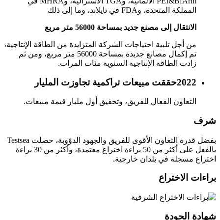
PEI&BfArm الألمانية، وTGA الأسترالية، وMHRA في
المملكة المتحدة، وFDA في تايلاند، وما إلى ذلك
الانتقال إلى مصنع جديد بمساحة 56000 متر مربع
من أجل تلبية احتياجات الشركة المتزايدة من الطاقة الإنتاجية،
تم إكمال مصانع جديدة بمساحة 56000 متر مربع، ومن ثم
زادت الطاقة الإنتاجية السنوية مئات المرات.
2022
حققت مبيعات تراكمية تجاوزت المليار
التعاون الفعال للفريق، وتحقيق أول مليار قيمة مبيعات.
شرف
بفضل قدرة التعاون الأقوى للفريق والجهود الدؤوبة، حصلت Testsea
بالفعل على أكثر من 50 براءة اختراع معتمدة، وأكثر من 30 براءة
اختراع مسجلة في بلدان خارجية.
براءات الاختراع
شهادة الجودة