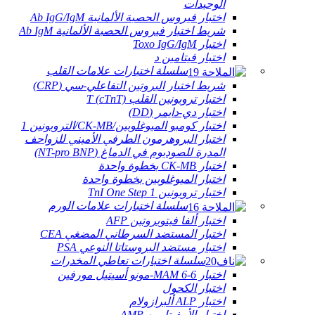
الوحيدات
اختبار فيروس الحصبة الألمانية Ab IgG/IgM
شريط اختبار فيروس الحصبة الألمانية Ab IgM
اختبار Toxo IgG/IgM
اختبار فيتامين د
سلسلة اختبارات علامات القلب
شريط اختبار البروتين التفاعلي-سي (CRP)
اختبار تروبونين القلب T (cTnT)
اختبار دي-دايمر (DD)
اختبار كومبو الميوغلوبين/CK-MB/التروبونين 1
اختبار البروهرمون الطرفي الأميني للزواحف
المدرة للصوديوم في الدماغ (NT-pro BNP)
اختبار CK-MB بخطوة واحدة
اختبار الميوغلوبين بخطوة واحدة
اختبار تروبونين TnI One Step 1
سلسلة اختبارات علامات الورم
اختبار ألفا فيتوبروتين AFP
اختبار المستضد السرطاني المضغي CEA
اختبار مستضد البروستاتا النوعي PSA
سلسلة اختبارات تعاطي المخدرات
اختبار 6-MAM 6-مونو أسيتيل مورفين
اختبار الكحول
اختبار ALP ألبرازولام
اختبار الأمفيتامين AMP