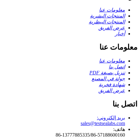
معلومات عنا
المنتجات البشرية
المنتجات البيطرية
عرض الفريق
أخبار
معلومات عنا
معلومات عنا
اتصل بنا
تنزيل بصيغة PDF
جولة في المصنع
شهادة فخرية
عرض الفريق
اتصل بنا
بريد إلكتروني:
sales@testsealabs.com
هاتف:
86-13777885335/86-57188600160