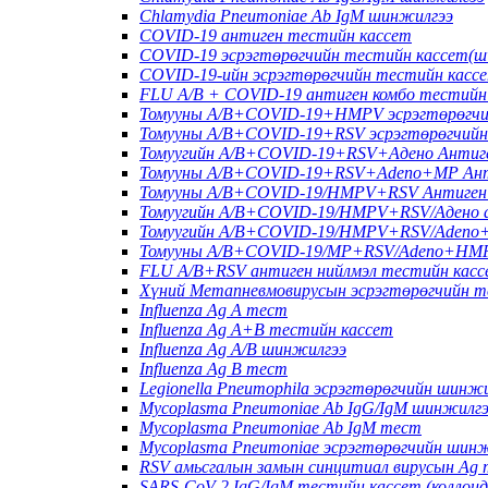
Chlamydia Pneumoniae Ab IgM шинжилгээ
COVID-19 антиген тестийн кассет
COVID-19 эсрэгтөрөгчийн тестийн кассет(ш
COVID-19-ийн эсрэгтөрөгчийн тестийн касс
FLU A/B + COVID-19 антиген комбо тестийн
Томууны A/B+COVID-19+HMPV эсрэгтөрөгчий
Томууны A/B+COVID-19+RSV эсрэгтөрөгчийн
Томуугийн A/B+COVID-19+RSV+Адено Антиге
Томууны A/B+COVID-19+RSV+Adeno+MP Анти
Томууны A/B+COVID-19/HMPV+RSV Антиген 
Томуугийн A/B+COVID-19/HMPV+RSV/Адено а
Томуугийн A/B+COVID-19/HMPV+RSV/Adeno+
Томууны A/B+COVID-19/MP+RSV/Adeno+HMPV
FLU A/B+RSV антиген нийлмэл тестийн касс
Хүний Метапневмовирусын эсрэгтөрөгчийн т
Influenza Ag A тест
Influenza Ag A+B тестийн кассет
Influenza Ag A/B шинжилгээ
Influenza Ag B тест
Legionella Pneumophila эсрэгтөрөгчийн шинж
Mycoplasma Pneumoniae Ab IgG/IgM шинжилг
Mycoplasma Pneumoniae Ab IgM тест
Mycoplasma Pneumoniae эсрэгтөрөгчийн шин
RSV амьсгалын замын синцитиал вирусын Ag
SARS-CoV-2 IgG/IgM тестийн кассет (коллоид