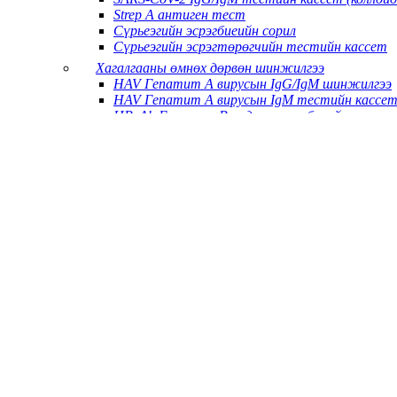
Strep A антиген тест
Сүрьеэгийн эсрэгбиеийн сорил
Сүрьеэгийн эсрэгтөрөгчийн тестийн кассет
Хагалгааны өмнөх дөрвөн шинжилгээ
HAV Гепатит А вирусын IgG/IgM шинжилгээ
HAV Гепатит А вирусын IgM тестийн кассе
HBcAb Гепатит В үндсэн эсрэгбиеийн шинжи
HBeAb Гепатит В дугтуйны эсрэгбиеийн шин
HBeAg гепатит В дугтуйны эсрэгтөрөгчийн 
HBsAb Гепатит В-ийн гадаргуугийн эсрэгбие
HBsAg Гепатит В-ийн гадаргуугийн эсрэгтөр
HBsAg/HBsAb/HBeAg//HBeAb/HBcAb 5 in1 HB
HBsAg/HCV Combo тестийн кассет
HCV гепатит С вирусын шинжилгээ
ХДХВ 1+2 эсрэгбиеийн шинжилгээ
Гепатит Е вирусын эсрэгбиеийн IgM шинжил
ХДХВ 1/2 Гурвалсан эсрэгбиеийн шинжилгээ
ХДХВ 1/2/O эсрэгбиеийн шинжилгээ
ХДХВ-ийн Ag/Ab шинжилгээ
ХДХВ/HBsAg/HCV олон комбо тест
ХДХВ/HBsAg/HCV/SYP олон комбо тест
ХДХВ/HCV/SYP олон комбо тест
Тэмбүү (Anti-treponemia Pallidum) эсрэгбиеий
Халуун орны вектор гаралтай өвчний шинж