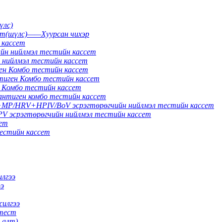
үлс)
ет(шүлс)——Хуурсан чихэр
 кассет
н нийлмэл тестийн кассет
 нийлмэл тестийн кассет
н Комбо тестийн кассет
ген Комбо тестийн кассет
Комбо тестийн кассет
нтиген комбо тестийн кассет
MP/HRV+HPIV/BoV эсрэгтөрөгчийн нийлмэл тестийн кассет
 эсрэгтөрөгчийн нийлмэл тестийн кассет
ет
естийн кассет
илгээ
ээ
жилгээ
 тест
 алт)