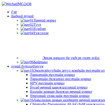
Гэр
Бидний тухай
Тавтай морил
Түүх
Хүндэт
Үзэсгэлэн
Эрхэм зорилго ба үндсэн үнэт зүйлс
Байршил
хүний ​​бүтээгдэхүүн
Эмэгтэйчүүдийн эрүүл мэндийн тестийн цу
Төрөлтийн тестийн цуврал
Төрөлтийн дижитал тестийн цуврал
HPV тестийн цуврал
Бусад өвчний шинжилгээний цуврал
Бэлгийн замаар дамжих өвчний цуврал
Үтрээний үрэвслийн тестийн цуврал
Амьсгалын замын халдварт өвчний шинжил
Chlamydia Pneumoniae Ab IgG/IgM шинжилгээ