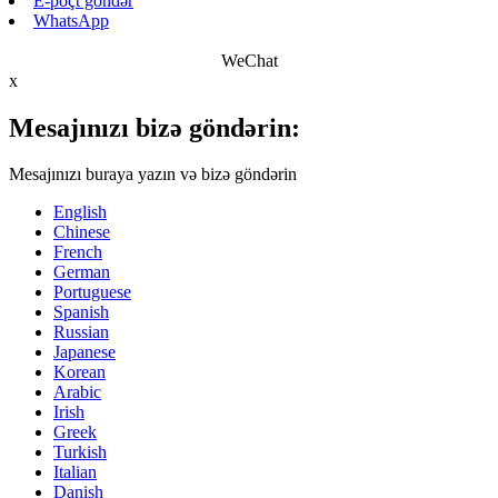
E-poçt göndər
WhatsApp
WeChat
x
Mesajınızı bizə göndərin:
Mesajınızı buraya yazın və bizə göndərin
English
Chinese
French
German
Portuguese
Spanish
Russian
Japanese
Korean
Arabic
Irish
Greek
Turkish
Italian
Danish