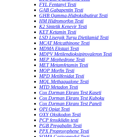
FYL Fentanyl Testi
GAB Gabapentin Testi
GHB Qamma-Hidroksibutirat Testi
HM Hidromorfon Testi
K2 Sintetik Kenevir Testi
KET Ketamin Testi
LSD Lisergik Turşu Dietilamid Testi
MCAT Metcathinone Testi
MDMA Ekstazi Testi
MDPV Metilendioksipirovaleron Testi
MEP Mephedrone Testi
MET Metamfetamin Testi
MOP Morfin Testi
MPD Metilfenidat Testi
MQL Methaqualone Testi
MTD Metadon Testi
Çox Dərman Ekranı Test Kaseti
Çox Dərman Ekranı Test Kuboku
Çox Dərman Ekranı Test Paneli
OPI Opiat Testi
OXY Oksikodon Testi
PCP fensiklidin testi
PGB Pregabalin Testi
PPX Proproxyphene Testi
SOMA Carisoprodol Testi