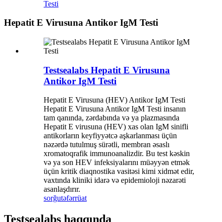
Testi
Hepatit E Virusuna Antikor IgM Testi
Testsealabs Hepatit E Virusuna
Antikor IgM Testi
Hepatit E Virusuna (HEV) Antikor IgM Testi
Hepatit E Virusuna Antikor IgM Testi insanın
tam qanında, zərdabında və ya plazmasında
Hepatit E virusuna (HEV) xas olan IgM sinifli
antikorların keyfiyyətcə aşkarlanması üçün
nəzərdə tutulmuş sürətli, membran əsaslı
xromatoqrafik immunoanalizdir. Bu test kəskin
və ya son HEV infeksiyalarını müəyyən etmək
üçün kritik diaqnostika vasitəsi kimi xidmət edir,
vaxtında kliniki idarə və epidemioloji nəzarəti
asanlaşdırır.
sorğu
təfərrüat
Testsealabs haqqında