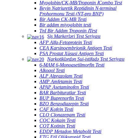
Myoglobin/CK-MB/Troponin ⅠCombo Test
Beyin Natriuretik Reptidinin N-terminal
Prohormonu Testi (NT-pro BNP)
Bir Addım CK-MB Testi
Bir addım miyoglobin testi
TnI Bir Addım Troponin ⅠTest
Şiş Markerləri Test Seriyası
AFP Alfa-Fetoprotein Testi
CEA Karsinoembrionik Antigen Testi
PSA Prostat Xüsusi Antigen Testi
Narkotiklərdən Sui-istifadə Test Seriyası
6-MAM 6-Monoasetilmorfin Testi
Alkoqol Testi
ALP Alprazolam Testi
AMP Amfetamin Testi
APAP Asetaminofen Testi
BAR Barbituratlar Testi
BUP Buprenorfin Testi
BZO Benzodiazepin Testi
CAF Kofein Testi
CLO Clonazepam Testi
COC Kokain Testi
COT Kotinin Testi
EDDP Metadon Metabolit Testi
ETG Etil Qlükuronid Testi