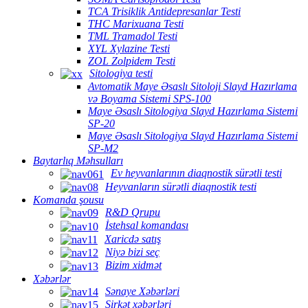
TCA Trisiklik Antidepresanlar Testi
THC Marixuana Testi
TML Tramadol Testi
XYL Xylazine Testi
ZOL Zolpidem Testi
Sitologiya testi
Avtomatik Maye Əsaslı Sitoloji Slayd Hazırlama
və Boyama Sistemi SPS-100
Maye Əsaslı Sitologiya Slayd Hazırlama Sistemi
SP-20
Maye Əsaslı Sitologiya Slayd Hazırlama Sistemi
SP-M2
Baytarlıq Məhsulları
Ev heyvanlarının diaqnostik sürətli testi
Heyvanların sürətli diaqnostik testi
Komanda şousu
R&D Qrupu
İstehsal komandası
Xaricdə satış
Niyə bizi seç
Bizim xidmət
Xəbərlər
Sənaye Xəbərləri
Şirkət xəbərləri