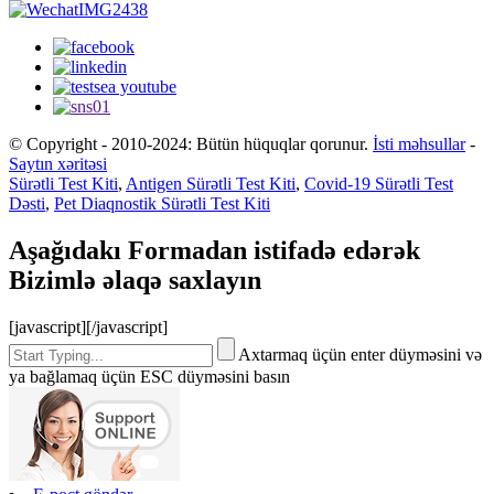
© Copyright - 2010-2024: Bütün hüquqlar qorunur.
İsti məhsullar
-
Saytın xəritəsi
Sürətli Test Kiti
,
Antigen Sürətli Test Kiti
,
Covid-19 Sürətli Test
Dəsti
,
Pet Diaqnostik Sürətli Test Kiti
Aşağıdakı Formadan istifadə edərək
Bizimlə əlaqə saxlayın
[javascript]
[/javascript]
Axtarmaq üçün enter düyməsini və
ya bağlamaq üçün ESC düyməsini basın