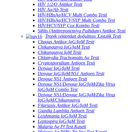
HİV 1/2/O Antikor Testi
HİV Ag/Ab Testi
HİV/HBsAg/HCV Multi Combo Testi
HIV/HBsAg/HCV/SYP Multi Combo Test
HİV/HCV/SYP Çox Kombo Testi
Sifilis (Antitreponemiya Pallidum) Antikor Testi
Tropik vektordan doğulmuş Xəstəlik Testi
Chagas Antikor IgG/IgM Testi
Chikungunya IgG/IgM Testi
Chikungunya IgM Testi
Chlamydia Trachomatis Ag Testi
Cryptosporidium Antigen Testi
Dengue IgG/IgM Testi
Dengue IgG/IgM/NS1 Antigen Testi
Dengue NS1 Antigen Testi
Dengue NS1/Dengue IgG/IgM/Zika Virus
IgG/IgM Combo Test
Dengue NS1/Dengue IgG/IgM/Zika Virus
IgG/IgM/Chikungunya
Filariasis Antikor IgG/IgM Testi
Giardia Lamblia Antigen Testi
Leishmania IgG/IgM Testi
Leptospira IgG/IgM Testi
Malaria Ag Pf Test Kaseti
Malaria Ag Pf/Pv Tri-line Test Kaseti