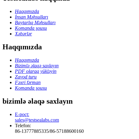
Haqqımızda
İnsan Məhsulları
Baytarlıq Məhsulları
Komanda şousu
Xəbərlər
Haqqımızda
Haqqımızda
Bizimlə əlaqə saxlayın
PDF olaraq yükləyin
Zavod turu
Fəxri fərman
Komanda şousu
bizimlə əlaqə saxlayın
E-poçt:
sales@testsealabs.com
Telefon:
86-13777885335/86-57188600160