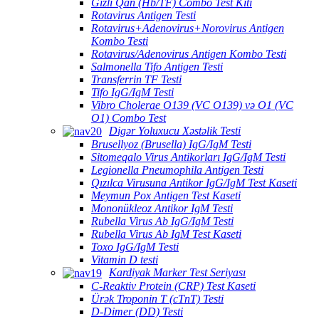
Gizli Qan (Hb/TF) Combo Test Kiti
Rotavirus Antigen Testi
Rotavirus+Adenovirus+Norovirus Antigen
Kombo Testi
Rotavirus/Adenovirus Antigen Kombo Testi
Salmonella Tifo Antigen Testi
Transferrin TF Testi
Tifo IgG/IgM Testi
Vibro Cholerae O139 (VC O139) və O1 (VC
O1) Combo Test
Digər Yoluxucu Xəstəlik Testi
Brusellyoz (Brusella) IgG/IgM Testi
Sitomeqalo Virus Antikorları IgG/IgM Testi
Legionella Pneumophila Antigen Testi
Qızılca Virusuna Antikor IgG/IgM Test Kaseti
Meymun Pox Antigen Test Kaseti
Mononükleoz Antikor IgM Testi
Rubella Virus Ab IgG/IgM Testi
Rubella Virus Ab IgM Test Kaseti
Toxo IgG/IgM Testi
Vitamin D testi
Kardiyak Marker Test Seriyası
C-Reaktiv Protein (CRP) Test Kaseti
Ürək Troponin T (cTnT) Testi
D-Dimer (DD) Testi