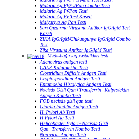
Malaria Ag Pf/Pv/Pan Combo Testi
Malaria Ag Pf/Pan Testi
Malaria Ag Pv Test Kaseti
Malyariya Ag Pan Testi
Sarı Qızdırma Virusuna Antikor IgG/IgM Test
Kaseti
ZIKA IgG/IgM/Chikungunya IgG/IgM Combo
Test
Zika Virusuna Antikor IgG/IgM Testi
Mədə-bağırsaq xəstəlikləri testi
Adenovirus antigen testi
CALP Kalprotektin Testi
Clostridium Difficile Antigen Testi
Cryptosporidium Antigen Testi
Entamoeba Histolytica Antigen Testi
Nəcisdə Gizli Qan+Transferrin+Kalprotektin
Antigen Kombo Testi
FOB nəcisdə gizli qan testi
Giardia Iamblia Antigen Testi
H. Pylori Ab Testi
H.Pylori Ag Testi
Helicobacter Pylori+Nəcisdə Gizli
Qan+Transferrin Kombo Testi
Norovirus Antigen Testi