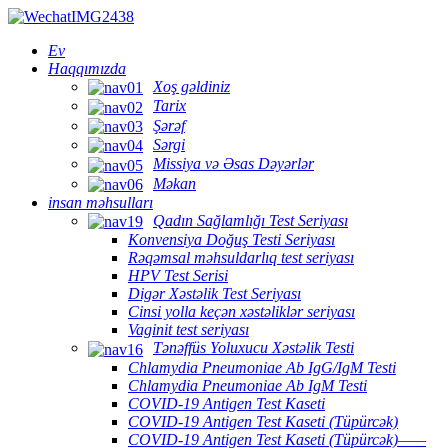
Ev
Haqqımızda
Xoş gəldiniz
Tarix
Şərəf
Sərgi
Missiya və Əsas Dəyərlər
Məkan
insan məhsulları
Qadın Sağlamlığı Test Seriyası
Konvensiya Doğuş Testi Seriyası
Rəqəmsal məhsuldarlıq test seriyası
HPV Test Serisi
Digər Xəstəlik Test Seriyası
Cinsi yolla keçən xəstəliklər seriyası
Vaginit test seriyası
Tənəffüs Yoluxucu Xəstəlik Testi
Chlamydia Pneumoniae Ab IgG/IgM Testi
Chlamydia Pneumoniae Ab IgM Testi
COVID-19 Antigen Test Kaseti
COVID-19 Antigen Test Kaseti (Tüpürcək)
COVID-19 Antigen Test Kaseti (Tüpürcək)——