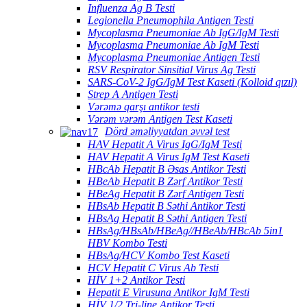
Influenza Ag B Testi
Legionella Pneumophila Antigen Testi
Mycoplasma Pneumoniae Ab IgG/IgM Testi
Mycoplasma Pneumoniae Ab IgM Testi
Mycoplasma Pneumoniae Antigen Testi
RSV Respirator Sinsitial Virus Ag Testi
SARS-CoV-2 IgG/IgM Test Kaseti (Kolloid qızıl)
Strep A Antigen Testi
Vərəmə qarşı antikor testi
Vərəm vərəm Antigen Test Kaseti
Dörd əməliyyatdan əvvəl test
HAV Hepatit A Virus IgG/IgM Testi
HAV Hepatit A Virus IgM Test Kaseti
HBcAb Hepatit B Əsas Antikor Testi
HBeAb Hepatit B Zərf Antikor Testi
HBeAg Hepatit B Zərf Antigen Testi
HBsAb Hepatit B Səthi Antikor Testi
HBsAg Hepatit B Səthi Antigen Testi
HBsAg/HBsAb/HBeAg//HBeAb/HBcAb 5in1
HBV Kombo Testi
HBsAg/HCV Kombo Test Kaseti
HCV Hepatit C Virus Ab Testi
HİV 1+2 Antikor Testi
Hepatit E Virusuna Antikor IgM Testi
HİV 1/2 Tri-line Antikor Testi