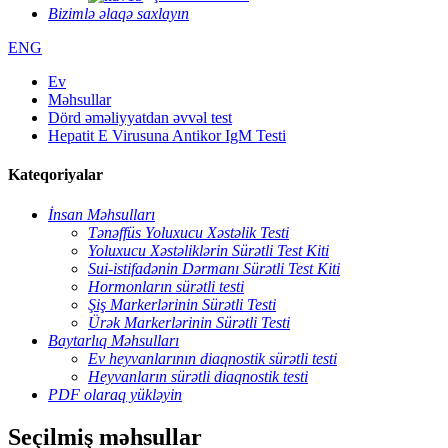
Bizimlə əlaqə saxlayın
ENG
Ev
Məhsullar
Dörd əməliyyatdan əvvəl test
Hepatit E Virusuna Antikor IgM Testi
Kateqoriyalar
İnsan Məhsulları
Tənəffüs Yoluxucu Xəstəlik Testi
Yoluxucu Xəstəliklərin Sürətli Test Kiti
Sui-istifadənin Dərmanı Sürətli Test Kiti
Hormonların sürətli testi
Şiş Markerlərinin Sürətli Testi
Ürək Markerlərinin Sürətli Testi
Baytarlıq Məhsulları
Ev heyvanlarının diaqnostik sürətli testi
Heyvanların sürətli diaqnostik testi
PDF olaraq yükləyin
Seçilmiş məhsullar