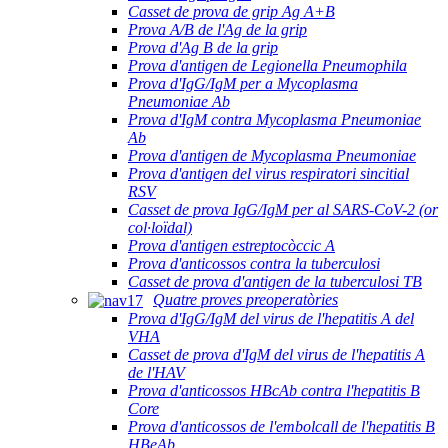
Casset de prova de grip Ag A+B
Prova A/B de l'Ag de la grip
Prova d'Ag B de la grip
Prova d'antigen de Legionella Pneumophila
Prova d'IgG/IgM per a Mycoplasma
Pneumoniae Ab
Prova d'IgM contra Mycoplasma Pneumoniae
Ab
Prova d'antigen de Mycoplasma Pneumoniae
Prova d'antigen del virus respiratori sincitial
RSV
Casset de prova IgG/IgM per al SARS-CoV-2 (or
col·loïdal)
Prova d'antigen estreptocòccic A
Prova d'anticossos contra la tuberculosi
Casset de prova d'antigen de la tuberculosi TB
Quatre proves preoperatòries
Prova d'IgG/IgM del virus de l'hepatitis A del
VHA
Casset de prova d'IgM del virus de l'hepatitis A
de l'HAV
Prova d'anticossos HBcAb contra l'hepatitis B
Core
Prova d'anticossos de l'embolcall de l'hepatitis B
HBeAb