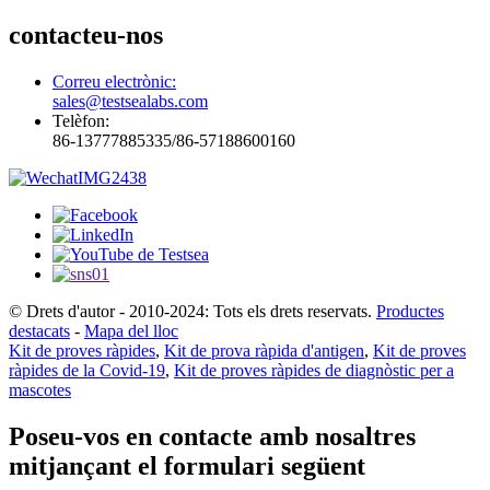
contacteu-nos
Correu electrònic:
sales@testsealabs.com
Telèfon:
86-13777885335/86-57188600160
© Drets d'autor - 2010-2024: Tots els drets reservats.
Productes
destacats
-
Mapa del lloc
Kit de proves ràpides
,
Kit de prova ràpida d'antigen
,
Kit de proves
ràpides de la Covid-19
,
Kit de proves ràpides de diagnòstic per a
mascotes
Poseu-vos en contacte amb nosaltres
mitjançant el formulari següent