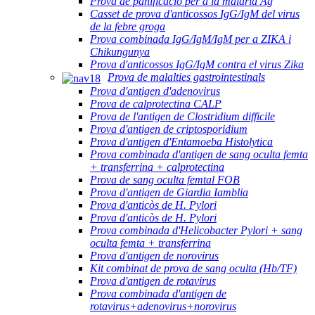
Prova de panificació per a la malària Ag
Casset de prova d'anticossos IgG/IgM del virus
de la febre groga
Prova combinada IgG/IgM/IgM per a ZIKA i
Chikungunya
Prova d'anticossos IgG/IgM contra el virus Zika
Prova de malalties gastrointestinals
Prova d'antigen d'adenovirus
Prova de calprotectina CALP
Prova de l'antigen de Clostridium difficile
Prova d'antigen de criptosporidium
Prova d'antigen d'Entamoeba Histolytica
Prova combinada d'antigen de sang oculta femta
+ transferrina + calprotectina
Prova de sang oculta femtal FOB
Prova d'antigen de Giardia Iamblia
Prova d'anticòs de H. Pylori
Prova d'anticòs de H. Pylori
Prova combinada d'Helicobacter Pylori + sang
oculta femta + transferrina
Prova d'antigen de norovirus
Kit combinat de prova de sang oculta (Hb/TF)
Prova d'antigen de rotavirus
Prova combinada d'antigen de
rotavirus+adenovirus+norovirus