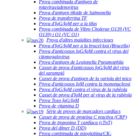
Prova combinada d'antigen de
rotavirus/adenovirus
Prova d'antigen tifoide de Salmonella
Prova de transferrina TF
Prova d'IgG/IgM per a la tifus
Prova combinada de Vibro Cholerae O139 (VC
O139) i O1 (VC O1)
Prova d'altres malalties infeccioses
Prova d'IgG/IgM per a la brucel·losi (Brucella)
Prova d'anticossos IgG/IgM contra el virus del
citomegalovirus
Prova d'antigen de Legionella Pneumophila
Casset de prova d'anticossos IgG/IgM del virus
del xarampió
Casset de prova d'antigen de la variola del mico
Prova d'anticossos IgM contra la mononucleosi
Prova d'IgG/IgM contra el virus de la rubèola
Casset de prova d'IgM per al virus de la rubèola
Prova Toxo IgG/IgM
Prova de vitamina D
Sèrie de proves de marcadors cardíacs
Casset de prova de proteïna C reactiva (CRP)
Prova de troponina T cardíaca (cTnT)
Prova del dímer D (DD)
Prova combinada de mioglobina/CK-