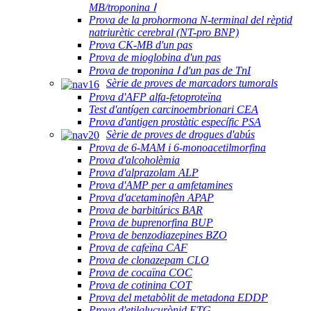
MB/troponina Ⅰ
Prova de la prohormona N-terminal del rèptid
natriurètic cerebral (NT-pro BNP)
Prova CK-MB d'un pas
Prova de mioglobina d'un pas
Prova de troponina Ⅰ d'un pas de TnI
Sèrie de proves de marcadors tumorals
Prova d'AFP alfa-fetoproteïna
Test d'antígen carcinoembrionari CEA
Prova d'antigen prostàtic específic PSA
Sèrie de proves de drogues d'abús
Prova de 6-MAM i 6-monoacetilmorfina
Prova d'alcoholèmia
Prova d'alprazolam ALP
Prova d'AMP per a amfetamines
Prova d'acetaminofèn APAP
Prova de barbitúrics BAR
Prova de buprenorfina BUP
Prova de benzodiazepines BZO
Prova de cafeïna CAF
Prova de clonazepam CLO
Prova de cocaïna COC
Prova de cotinina COT
Prova del metabòlit de metadona EDDP
Prova d'etilglucurònid ETG