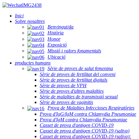
Inici
Sobre nosaltres
Benvingut/da
Història
Honor
Exposició
Missió i valors fonamentals
Ubicació
productes humans
Sèrie de proves de salut femenina
Sèrie de proves de fertilitat del conveni
Sèrie de proves de fertilitat digitals
Sèrie de proves de VPH
Sèrie de proves d'altres malalties
Sèrie de malalties de transmissió sexual
Sèrie de proves de vaginitis
Prova de Malalties Infeccioses Respiratòries
Prova d'IgG/IgM contra Chlamydia Pneumoniae
Prova d'IgM contra Chlamydia Pneumoniae
Casset de prova d'antigen COVID-19
Casset de prova d'antigen COVID-19 (saliva)
Casset de prova d'antigen COVID-19 (saliva):