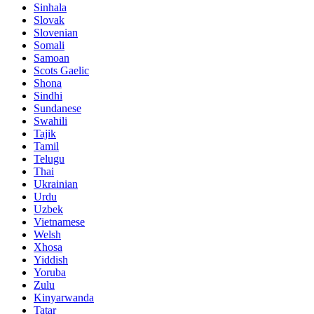
Sinhala
Slovak
Slovenian
Somali
Samoan
Scots Gaelic
Shona
Sindhi
Sundanese
Swahili
Tajik
Tamil
Telugu
Thai
Ukrainian
Urdu
Uzbek
Vietnamese
Welsh
Xhosa
Yiddish
Yoruba
Zulu
Kinyarwanda
Tatar