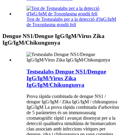
Test de Testsealabs per a la detecció d'IgG/IgM
de Toxoplasma gondii felí
Dengue NS1/Dengue IgG/IgM/Virus Zika
IgG/IgM/Chikungunya
Testsealabs Dengue NS1/Dengue
IgG/IgM/Virus Zika
IgG/IgM/Chikungunya
Prova ràpida combinada de dengue NS1 /
dengue IgG/IgM / Zika IgG/IgM / chikungunya
IgG/IgM La prova ràpida combinada d'arbovirus
de 5 paràmetres és un immunoassaig
cromatogràfic ràpid i avançat dissenyat per a la
detecció qualitativa simultània de biomarcadors
clau associats amb infeccions víriques per
dengue, zika i chikungunya en sang completa,