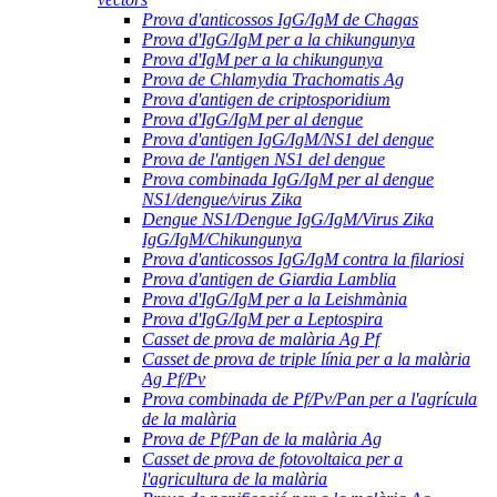
Prova d'anticossos IgG/IgM de Chagas
Prova d'IgG/IgM per a la chikungunya
Prova d'IgM per a la chikungunya
Prova de Chlamydia Trachomatis Ag
Prova d'antigen de criptosporidium
Prova d'IgG/IgM per al dengue
Prova d'antigen IgG/IgM/NS1 del dengue
Prova de l'antigen NS1 del dengue
Prova combinada IgG/IgM per al dengue
NS1/dengue/virus Zika
Dengue NS1/Dengue IgG/IgM/Virus Zika
IgG/IgM/Chikungunya
Prova d'anticossos IgG/IgM contra la filariosi
Prova d'antigen de Giardia Lamblia
Prova d'IgG/IgM per a la Leishmània
Prova d'IgG/IgM per a Leptospira
Casset de prova de malària Ag Pf
Casset de prova de triple línia per a la malària
Ag Pf/Pv
Prova combinada de Pf/Pv/Pan per a l'agrícula
de la malària
Prova de Pf/Pan de la malària Ag
Casset de prova de fotovoltaica per a
l'agricultura de la malària