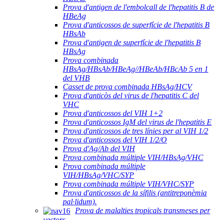
Prova d'antigen de l'embolcall de l'hepatitis B de
HBeAg
Prova d'anticossos de superfície de l'hepatitis B
HBsAb
Prova d'antigen de superfície de l'hepatitis B
HBsAg
Prova combinada
HBsAg/HBsAb/HBeAg//HBeAb/HBcAb 5 en 1
del VHB
Casset de prova combinada HBsAg/HCV
Prova d'anticòs del virus de l'hepatitis C del
VHC
Prova d'anticossos del VIH 1+2
Prova d'anticossos IgM del virus de l'hepatitis E
Prova d'anticossos de tres línies per al VIH 1/2
Prova d'anticossos del VIH 1/2/O
Prova d'Ag/Ab del VIH
Prova combinada múltiple VIH/HBsAg/VHC
Prova combinada múltiple
VIH/HBsAg/VHC/SYP
Prova combinada múltiple VIH/VHC/SYP
Prova d'anticossos de la sífilis (antitreponèmia
pal·lidum).
Prova de malalties tropicals transmeses per
vectors