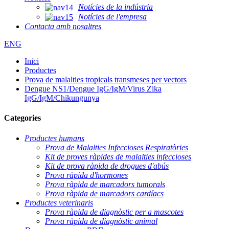
Notícies de la indústria
Notícies de l'empresa
Contacta amb nosaltres
ENG
Inici
Productes
Prova de malalties tropicals transmeses per vectors
Dengue NS1/Dengue IgG/IgM/Virus Zika
IgG/IgM/Chikungunya
Categories
Productes humans
Prova de Malalties Infeccioses Respiratòries
Kit de proves ràpides de malalties infeccioses
Kit de prova ràpida de drogues d'abús
Prova ràpida d'hormones
Prova ràpida de marcadors tumorals
Prova ràpida de marcadors cardíacs
Productes veterinaris
Prova ràpida de diagnòstic per a mascotes
Prova ràpida de diagnòstic animal