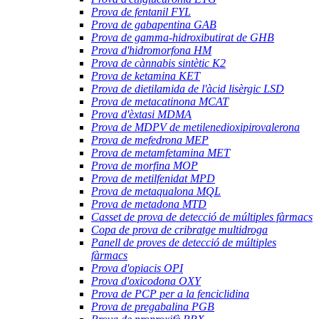
Prova de fentanil FYL
Prova de gabapentina GAB
Prova de gamma-hidroxibutirat de GHB
Prova d'hidromorfona HM
Prova de cànnabis sintètic K2
Prova de ketamina KET
Prova de dietilamida de l'àcid lisèrgic LSD
Prova de metacatinona MCAT
Prova d'èxtasi MDMA
Prova de MDPV de metilenedioxipirovalerona
Prova de mefedrona MEP
Prova de metamfetamina MET
Prova de morfina MOP
Prova de metilfenidat MPD
Prova de metaqualona MQL
Prova de metadona MTD
Casset de prova de detecció de múltiples fàrmacs
Copa de prova de cribratge multidroga
Panell de proves de detecció de múltiples
fàrmacs
Prova d'opiacis OPI
Prova d'oxicodona OXY
Prova de PCP per a la fenciclidina
Prova de pregabalina PGB