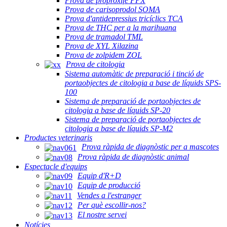
Prova de proproxifè PPX
Prova de carisoprodol SOMA
Prova d'antidepressius tricíclics TCA
Prova de THC per a la marihuana
Prova de tramadol TML
Prova de XYL Xilazina
Prova de zolpidem ZOL
Prova de citologia
Sistema automàtic de preparació i tinció de
portaobjectes de citologia a base de líquids SPS-
100
Sistema de preparació de portaobjectes de
citologia a base de líquids SP-20
Sistema de preparació de portaobjectes de
citologia a base de líquids SP-M2
Productes veterinaris
Prova ràpida de diagnòstic per a mascotes
Prova ràpida de diagnòstic animal
Espectacle d'equips
Equip d'R+D
Equip de producció
Vendes a l'estranger
Per què escollir-nos?
El nostre servei
Notícies