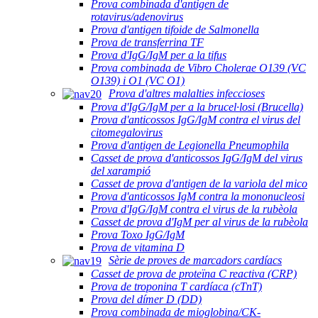
Prova combinada d'antigen de
rotavirus/adenovirus
Prova d'antigen tifoide de Salmonella
Prova de transferrina TF
Prova d'IgG/IgM per a la tifus
Prova combinada de Vibro Cholerae O139 (VC
O139) i O1 (VC O1)
Prova d'altres malalties infeccioses
Prova d'IgG/IgM per a la brucel·losi (Brucella)
Prova d'anticossos IgG/IgM contra el virus del
citomegalovirus
Prova d'antigen de Legionella Pneumophila
Casset de prova d'anticossos IgG/IgM del virus
del xarampió
Casset de prova d'antigen de la variola del mico
Prova d'anticossos IgM contra la mononucleosi
Prova d'IgG/IgM contra el virus de la rubèola
Casset de prova d'IgM per al virus de la rubèola
Prova Toxo IgG/IgM
Prova de vitamina D
Sèrie de proves de marcadors cardíacs
Casset de prova de proteïna C reactiva (CRP)
Prova de troponina T cardíaca (cTnT)
Prova del dímer D (DD)
Prova combinada de mioglobina/CK-