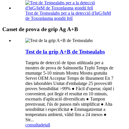
Test de Testsealabs per a la detecció d'IgG/IgM
de Toxoplasma gondii felí
Casset de prova de grip Ag A+B
Test de la grip A+B de Testsealabs
Targeta de detecció de tipus utilitzada per a
mostres de prova de Salmonella Typhi Temps de
muntatge 5-10 minuts Mostra Mostra gratuïta
Servei OEM Acceptar Temps de lliurament En 7
dies laborables Unitat d'embalatge 25 proves/40
proves Sensibilitat >99% ● Fàcil d'operar, ràpid i
convenient, pot llegir el resultat en 10 minuts,
escenaris d'aplicació diversificats ● Tampon
preenvasat, l'ús de passos més simplificat ● Alta
sensibilitat i especificitat ● Emmagatzemat a
temperatura ambient, vàlid fins a 24 mesos ●
Str...
consulta
detall