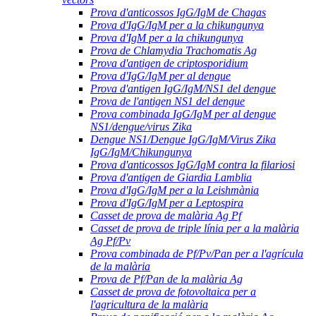
Prova d'anticossos IgG/IgM de Chagas
Prova d'IgG/IgM per a la chikungunya
Prova d'IgM per a la chikungunya
Prova de Chlamydia Trachomatis Ag
Prova d'antigen de criptosporidium
Prova d'IgG/IgM per al dengue
Prova d'antigen IgG/IgM/NS1 del dengue
Prova de l'antigen NS1 del dengue
Prova combinada IgG/IgM per al dengue
NS1/dengue/virus Zika
Dengue NS1/Dengue IgG/IgM/Virus Zika
IgG/IgM/Chikungunya
Prova d'anticossos IgG/IgM contra la filariosi
Prova d'antigen de Giardia Lamblia
Prova d'IgG/IgM per a la Leishmània
Prova d'IgG/IgM per a Leptospira
Casset de prova de malària Ag Pf
Casset de prova de triple línia per a la malària
Ag Pf/Pv
Prova combinada de Pf/Pv/Pan per a l'agrícula
de la malària
Prova de Pf/Pan de la malària Ag
Casset de prova de fotovoltaica per a
l'agricultura de la malària