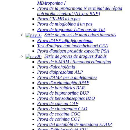
MB/troponina Ⅰ
Prova de la prohormona N-terminal del rèptid
natriurètic cerebral (NT-pro BNP)
Prova CK-MB d'un pas
Prova de mioglobina d'un pas
Prova de troponina Ⅰ d'un pas de TnI
Sèrie de proves de marcadors tumorals
Prova d'AFP alfa-fetoproteïna
Test d'antígen carcinoembrionari CEA
Prova d'antigen prostàtic específic PSA
Sèrie de proves de drogues d'abús
Prova de 6-MAM i 6-monoacetilmorfina
Prova d'alcoholèmia
Prova d'alprazolam ALP
Prova d'AMP per a amfetamines
Prova d'acetaminofèn APAP
Prova de barbitúrics BAR
Prova de buprenorfina BUP
Prova de benzodiazepines BZO
Prova de cafeïna CAF
Prova de clonazepam CLO
Prova de cocaïna COC
Prova de cotinina COT
Prova del metabòlit de metadona EDDP
Prova d'etilglucurònid ETG