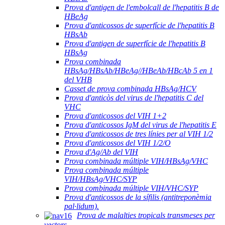
Prova d'antigen de l'embolcall de l'hepatitis B de
HBeAg
Prova d'anticossos de superfície de l'hepatitis B
HBsAb
Prova d'antigen de superfície de l'hepatitis B
HBsAg
Prova combinada
HBsAg/HBsAb/HBeAg//HBeAb/HBcAb 5 en 1
del VHB
Casset de prova combinada HBsAg/HCV
Prova d'anticòs del virus de l'hepatitis C del
VHC
Prova d'anticossos del VIH 1+2
Prova d'anticossos IgM del virus de l'hepatitis E
Prova d'anticossos de tres línies per al VIH 1/2
Prova d'anticossos del VIH 1/2/O
Prova d'Ag/Ab del VIH
Prova combinada múltiple VIH/HBsAg/VHC
Prova combinada múltiple
VIH/HBsAg/VHC/SYP
Prova combinada múltiple VIH/VHC/SYP
Prova d'anticossos de la sífilis (antitreponèmia
pal·lidum).
Prova de malalties tropicals transmeses per
vectors