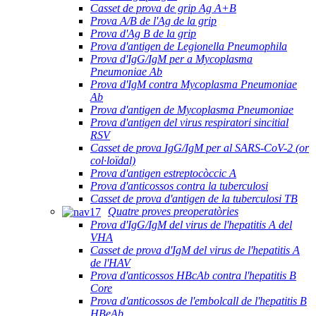
Casset de prova de grip Ag A+B
Prova A/B de l'Ag de la grip
Prova d'Ag B de la grip
Prova d'antigen de Legionella Pneumophila
Prova d'IgG/IgM per a Mycoplasma
Pneumoniae Ab
Prova d'IgM contra Mycoplasma Pneumoniae
Ab
Prova d'antigen de Mycoplasma Pneumoniae
Prova d'antigen del virus respiratori sincitial
RSV
Casset de prova IgG/IgM per al SARS-CoV-2 (or
col·loïdal)
Prova d'antigen estreptocòccic A
Prova d'anticossos contra la tuberculosi
Casset de prova d'antigen de la tuberculosi TB
Quatre proves preoperatòries
Prova d'IgG/IgM del virus de l'hepatitis A del
VHA
Casset de prova d'IgM del virus de l'hepatitis A
de l'HAV
Prova d'anticossos HBcAb contra l'hepatitis B
Core
Prova d'anticossos de l'embolcall de l'hepatitis B
HBeAb