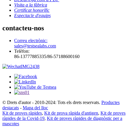
Visita a la fàbrica
Certificat honorífic
Espectacle d'equips
contacteu-nos
Correu electrònic:
sales@testsealabs.com
Telèfon:
86-13777885335/86-57188600160
© Drets d'autor - 2010-2024: Tots els drets reservats.
Productes
destacats
-
Mapa del lloc
Kit de proves ràpides
,
Kit de prova ràpida d'antigen
,
Kit de proves
ràpides de la Covid-19
,
Kit de proves ràpides de diagnòstic per a
mascotes