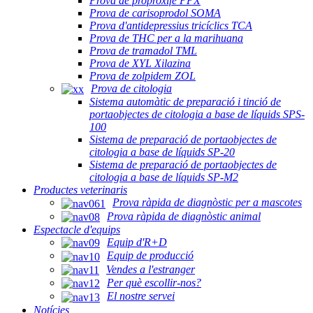
Prova de proproxifè PPX
Prova de carisoprodol SOMA
Prova d'antidepressius tricíclics TCA
Prova de THC per a la marihuana
Prova de tramadol TML
Prova de XYL Xilazina
Prova de zolpidem ZOL
Prova de citologia
Sistema automàtic de preparació i tinció de
portaobjectes de citologia a base de líquids SPS-
100
Sistema de preparació de portaobjectes de
citologia a base de líquids SP-20
Sistema de preparació de portaobjectes de
citologia a base de líquids SP-M2
Productes veterinaris
Prova ràpida de diagnòstic per a mascotes
Prova ràpida de diagnòstic animal
Espectacle d'equips
Equip d'R+D
Equip de producció
Vendes a l'estranger
Per què escollir-nos?
El nostre servei
Notícies