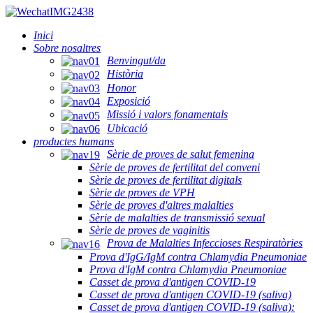
Inici
Sobre nosaltres
Benvingut/da
Història
Honor
Exposició
Missió i valors fonamentals
Ubicació
productes humans
Sèrie de proves de salut femenina
Sèrie de proves de fertilitat del conveni
Sèrie de proves de fertilitat digitals
Sèrie de proves de VPH
Sèrie de proves d'altres malalties
Sèrie de malalties de transmissió sexual
Sèrie de proves de vaginitis
Prova de Malalties Infeccioses Respiratòries
Prova d'IgG/IgM contra Chlamydia Pneumoniae
Prova d'IgM contra Chlamydia Pneumoniae
Casset de prova d'antigen COVID-19
Casset de prova d'antigen COVID-19 (saliva)
Casset de prova d'antigen COVID-19 (saliva):