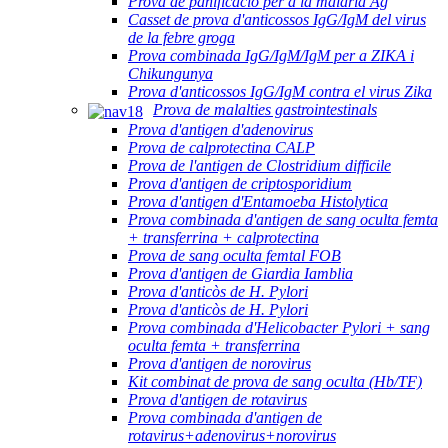
Prova de panificació per a la malària Ag
Casset de prova d'anticossos IgG/IgM del virus
de la febre groga
Prova combinada IgG/IgM/IgM per a ZIKA i
Chikungunya
Prova d'anticossos IgG/IgM contra el virus Zika
Prova de malalties gastrointestinals
Prova d'antigen d'adenovirus
Prova de calprotectina CALP
Prova de l'antigen de Clostridium difficile
Prova d'antigen de criptosporidium
Prova d'antigen d'Entamoeba Histolytica
Prova combinada d'antigen de sang oculta femta
+ transferrina + calprotectina
Prova de sang oculta femtal FOB
Prova d'antigen de Giardia Iamblia
Prova d'anticòs de H. Pylori
Prova d'anticòs de H. Pylori
Prova combinada d'Helicobacter Pylori + sang
oculta femta + transferrina
Prova d'antigen de norovirus
Kit combinat de prova de sang oculta (Hb/TF)
Prova d'antigen de rotavirus
Prova combinada d'antigen de
rotavirus+adenovirus+norovirus