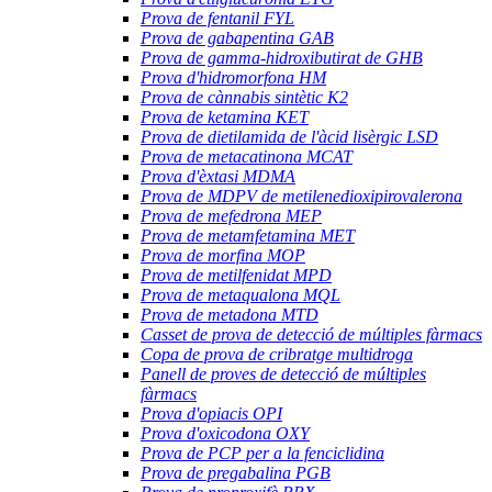
Prova de fentanil FYL
Prova de gabapentina GAB
Prova de gamma-hidroxibutirat de GHB
Prova d'hidromorfona HM
Prova de cànnabis sintètic K2
Prova de ketamina KET
Prova de dietilamida de l'àcid lisèrgic LSD
Prova de metacatinona MCAT
Prova d'èxtasi MDMA
Prova de MDPV de metilenedioxipirovalerona
Prova de mefedrona MEP
Prova de metamfetamina MET
Prova de morfina MOP
Prova de metilfenidat MPD
Prova de metaqualona MQL
Prova de metadona MTD
Casset de prova de detecció de múltiples fàrmacs
Copa de prova de cribratge multidroga
Panell de proves de detecció de múltiples
fàrmacs
Prova d'opiacis OPI
Prova d'oxicodona OXY
Prova de PCP per a la fenciclidina
Prova de pregabalina PGB