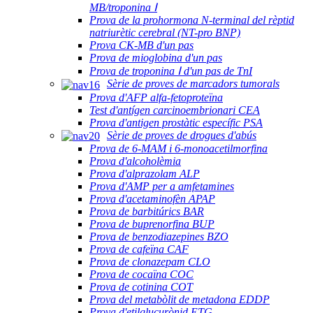
MB/troponina Ⅰ
Prova de la prohormona N-terminal del rèptid
natriurètic cerebral (NT-pro BNP)
Prova CK-MB d'un pas
Prova de mioglobina d'un pas
Prova de troponina Ⅰ d'un pas de TnI
Sèrie de proves de marcadors tumorals
Prova d'AFP alfa-fetoproteïna
Test d'antígen carcinoembrionari CEA
Prova d'antigen prostàtic específic PSA
Sèrie de proves de drogues d'abús
Prova de 6-MAM i 6-monoacetilmorfina
Prova d'alcoholèmia
Prova d'alprazolam ALP
Prova d'AMP per a amfetamines
Prova d'acetaminofèn APAP
Prova de barbitúrics BAR
Prova de buprenorfina BUP
Prova de benzodiazepines BZO
Prova de cafeïna CAF
Prova de clonazepam CLO
Prova de cocaïna COC
Prova de cotinina COT
Prova del metabòlit de metadona EDDP
Prova d'etilglucurònid ETG