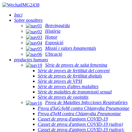
Inici
Sobre nosaltres
Benvingut/da
Història
Honor
Exposició
Missió i valors fonamentals
Ubicació
productes humans
Sèrie de proves de salut femenina
Sèrie de proves de fertilitat del conveni
Sèrie de proves de fertilitat digitals
Sèrie de proves de VPH
Sèrie de proves d'altres malalties
Sèrie de malalties de transmissió sexual
Sèrie de proves de vaginitis
Prova de Malalties Infeccioses Respiratòries
Prova d'IgG/IgM contra Chlamydia Pneumoniae
Prova d'IgM contra Chlamydia Pneumoniae
Casset de prova d'antigen COVID-19
Casset de prova d'antigen COVID-19 (saliva)
Casset de prova d'antigen COVID-19 (saliva):