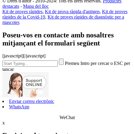
© Drets d'autor - 2010-2024: Tots els drets reservats.
Productes
destacats
-
Mapa del lloc
Kit de proves ràpides
,
Kit de prova ràpida d'antigen
,
Kit de proves
ràpides de la Covid-19
,
Kit de proves ràpides de diagnòstic per a
mascotes
Poseu-vos en contacte amb nosaltres
mitjançant el formulari següent
[javascript]
[/javascript]
Premeu Intro per cercar o ESC per
tancar
Enviar correu electrònic
WhatsApp
WeChat
x