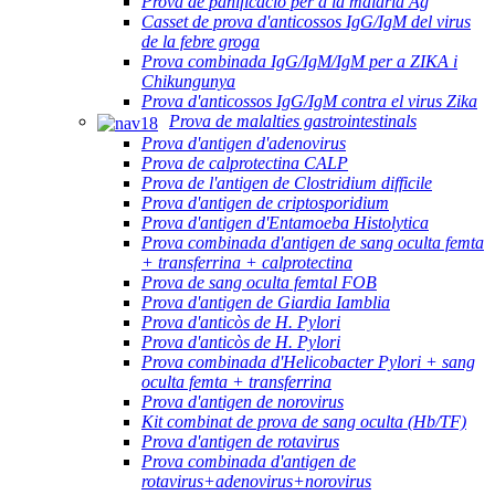
Prova de panificació per a la malària Ag
Casset de prova d'anticossos IgG/IgM del virus
de la febre groga
Prova combinada IgG/IgM/IgM per a ZIKA i
Chikungunya
Prova d'anticossos IgG/IgM contra el virus Zika
Prova de malalties gastrointestinals
Prova d'antigen d'adenovirus
Prova de calprotectina CALP
Prova de l'antigen de Clostridium difficile
Prova d'antigen de criptosporidium
Prova d'antigen d'Entamoeba Histolytica
Prova combinada d'antigen de sang oculta femta
+ transferrina + calprotectina
Prova de sang oculta femtal FOB
Prova d'antigen de Giardia Iamblia
Prova d'anticòs de H. Pylori
Prova d'anticòs de H. Pylori
Prova combinada d'Helicobacter Pylori + sang
oculta femta + transferrina
Prova d'antigen de norovirus
Kit combinat de prova de sang oculta (Hb/TF)
Prova d'antigen de rotavirus
Prova combinada d'antigen de
rotavirus+adenovirus+norovirus