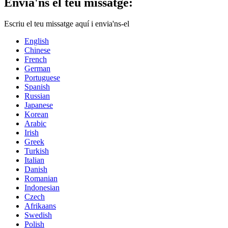
Envia'ns el teu missatge:
Escriu el teu missatge aquí i envia'ns-el
English
Chinese
French
German
Portuguese
Spanish
Russian
Japanese
Korean
Arabic
Irish
Greek
Turkish
Italian
Danish
Romanian
Indonesian
Czech
Afrikaans
Swedish
Polish