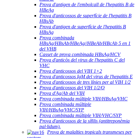
Prova d'antigen de l'embolcall de l'hepatitis B de
HBeAg
Prova d'anticossos de superfície de l'hepatitis B
HBsAb
Prova d'antigen de superfície de l'hepatitis B
HBsAg
Prova combinada
HBsAg/HBsAb/HBeAg//HBeAb/HBcAb 5 en 1
del VHB
Casset de prova combinada HBsAg/HCV
Prova d'anticòs del virus de l'hepatitis C del
VHC
Prova d'anticossos del VIH 1+2
Prova d'anticossos IgM del virus de l'hepatitis E
Prova d'anticossos de tres línies per al VIH 1/2
Prova d'anticossos del VIH 1/2/O
Prova d'Ag/Ab del VIH
Prova combinada múltiple VIH/HBsAg/VHC
Prova combinada múltiple
VIH/HBsAg/VHC/SYP
Prova combinada múltiple VIH/VHC/SYP
Prova d'anticossos de la sífilis (antitreponèmia
pal·lidum).
Prova de malalties tropicals transmeses per
vectors