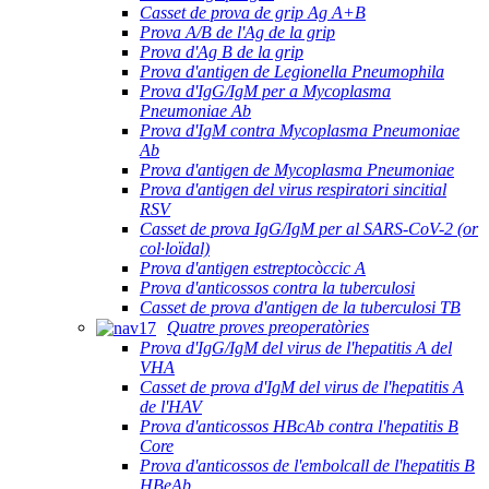
Casset de prova de grip Ag A+B
Prova A/B de l'Ag de la grip
Prova d'Ag B de la grip
Prova d'antigen de Legionella Pneumophila
Prova d'IgG/IgM per a Mycoplasma
Pneumoniae Ab
Prova d'IgM contra Mycoplasma Pneumoniae
Ab
Prova d'antigen de Mycoplasma Pneumoniae
Prova d'antigen del virus respiratori sincitial
RSV
Casset de prova IgG/IgM per al SARS-CoV-2 (or
col·loïdal)
Prova d'antigen estreptocòccic A
Prova d'anticossos contra la tuberculosi
Casset de prova d'antigen de la tuberculosi TB
Quatre proves preoperatòries
Prova d'IgG/IgM del virus de l'hepatitis A del
VHA
Casset de prova d'IgM del virus de l'hepatitis A
de l'HAV
Prova d'anticossos HBcAb contra l'hepatitis B
Core
Prova d'anticossos de l'embolcall de l'hepatitis B
HBeAb