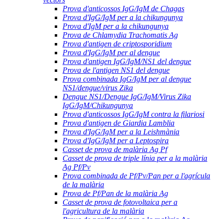
Prova d'anticossos IgG/IgM de Chagas
Prova d'IgG/IgM per a la chikungunya
Prova d'IgM per a la chikungunya
Prova de Chlamydia Trachomatis Ag
Prova d'antigen de criptosporidium
Prova d'IgG/IgM per al dengue
Prova d'antigen IgG/IgM/NS1 del dengue
Prova de l'antigen NS1 del dengue
Prova combinada IgG/IgM per al dengue
NS1/dengue/virus Zika
Dengue NS1/Dengue IgG/IgM/Virus Zika
IgG/IgM/Chikungunya
Prova d'anticossos IgG/IgM contra la filariosi
Prova d'antigen de Giardia Lamblia
Prova d'IgG/IgM per a la Leishmània
Prova d'IgG/IgM per a Leptospira
Casset de prova de malària Ag Pf
Casset de prova de triple línia per a la malària
Ag Pf/Pv
Prova combinada de Pf/Pv/Pan per a l'agrícula
de la malària
Prova de Pf/Pan de la malària Ag
Casset de prova de fotovoltaica per a
l'agricultura de la malària