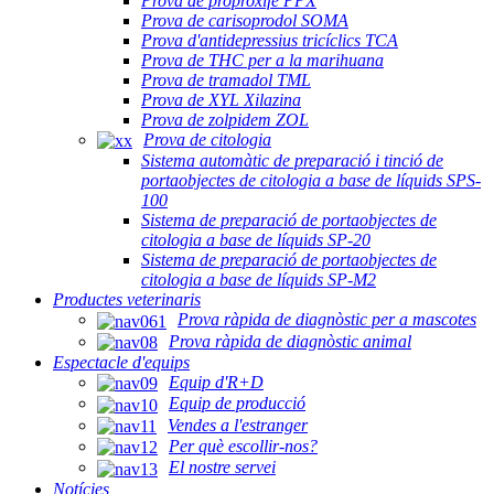
Prova de proproxifè PPX
Prova de carisoprodol SOMA
Prova d'antidepressius tricíclics TCA
Prova de THC per a la marihuana
Prova de tramadol TML
Prova de XYL Xilazina
Prova de zolpidem ZOL
Prova de citologia
Sistema automàtic de preparació i tinció de
portaobjectes de citologia a base de líquids SPS-
100
Sistema de preparació de portaobjectes de
citologia a base de líquids SP-20
Sistema de preparació de portaobjectes de
citologia a base de líquids SP-M2
Productes veterinaris
Prova ràpida de diagnòstic per a mascotes
Prova ràpida de diagnòstic animal
Espectacle d'equips
Equip d'R+D
Equip de producció
Vendes a l'estranger
Per què escollir-nos?
El nostre servei
Notícies