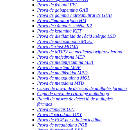
Prova de fentanil FYL
Prova de gabapentina GAB
Prova de gamma-hidroxibutirat de GHB
Prova d'hidromorfona HM
Prova de cànnabis sintètic K2
Prova de ketamina KET
Prova de dietilamida de l'àcid lisèrgic LSD
Prova de metacatinona MCAT
Prova d'èxtasi MDMA
Prova de MDPV de metilenedioxipirovalerona
Prova de mefedrona MEP
Prova de metamfetamina MET
Prova de morfina MOP
Prova de metilfenidat MPD
Prova de metaqualona MQL
Prova de metadona MTD
Casset de prova de detecció de múltiples fàrmacs
Copa de prova de cribratge multidroga
Panell de proves de detecció de múltiples
fàrmacs
Prova d'opiacis OPI
Prova d'oxicodona OXY
Prova de PCP per a la fenciclidina
Prova de pregabalina PGB