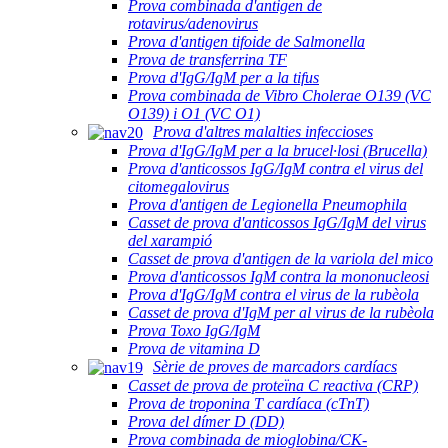
Prova combinada d'antigen de
rotavirus/adenovirus
Prova d'antigen tifoide de Salmonella
Prova de transferrina TF
Prova d'IgG/IgM per a la tifus
Prova combinada de Vibro Cholerae O139 (VC
O139) i O1 (VC O1)
Prova d'altres malalties infeccioses
Prova d'IgG/IgM per a la brucel·losi (Brucella)
Prova d'anticossos IgG/IgM contra el virus del
citomegalovirus
Prova d'antigen de Legionella Pneumophila
Casset de prova d'anticossos IgG/IgM del virus
del xarampió
Casset de prova d'antigen de la variola del mico
Prova d'anticossos IgM contra la mononucleosi
Prova d'IgG/IgM contra el virus de la rubèola
Casset de prova d'IgM per al virus de la rubèola
Prova Toxo IgG/IgM
Prova de vitamina D
Sèrie de proves de marcadors cardíacs
Casset de prova de proteïna C reactiva (CRP)
Prova de troponina T cardíaca (cTnT)
Prova del dímer D (DD)
Prova combinada de mioglobina/CK-