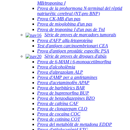
MB/troponina Ⅰ
Prova de la prohormona N-terminal del rèptid
natriurètic cerebral (NT-pro BNP)
Prova CK-MB d'un pas
Prova de mioglobina d'un pas
Prova de troponina Ⅰ d'un pas de TnI
Sèrie de proves de marcadors tumorals
Prova d'AFP alfa-fetoproteïna
Test d'antígen carcinoembrionari CEA
Prova d'antigen prostàtic específic PSA
Sèrie de proves de drogues d'abús
Prova de 6-MAM i 6-monoacetilmorfina
Prova d'alcoholèmia
Prova d'alprazolam ALP
Prova d'AMP per a amfetamines
Prova d'acetaminofèn APAP
Prova de barbitúrics BAR
Prova de buprenorfina BUP
Prova de benzodiazepines BZO
Prova de cafeïna CAF
Prova de clonazepam CLO
Prova de cocaïna COC
Prova de cotinina COT
Prova del metabòlit de metadona EDDP
Prova d'etilglucurònid ETG