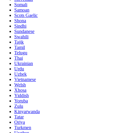
Somali
Samoan
Scots Gaelic
Shona
Sindhi
Sundanese
Swahili
Tajik
Tamil
Telugu
Thai
Ukrainian
Urdu
Uzbek
Vietnamese
Welsh
Xhosa
Yiddish
Yoruba
Zulu
Kinyarwanda
Tatar
Oriya
Turkmen
Uyghur