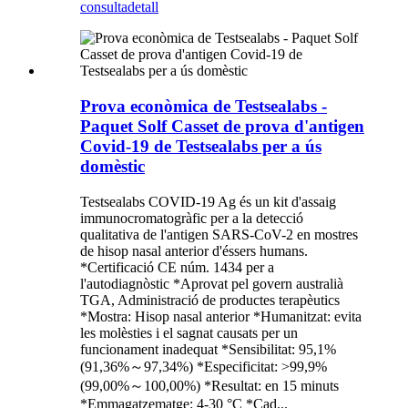
consulta
detall
Prova econòmica de Testsealabs -
Paquet Solf Casset de prova d'antigen
Covid-19 de Testsealabs per a ús
domèstic
Testsealabs COVID-19 Ag és un kit d'assaig
immunocromatogràfic per a la detecció
qualitativa de l'antigen SARS-CoV-2 en mostres
de hisop nasal anterior d'éssers humans.
*Certificació CE núm. 1434 per a
l'autodiagnòstic *Aprovat pel govern australià
TGA, Administració de productes terapèutics
*Mostra: Hisop nasal anterior *Humanitzat: evita
les molèsties i el sagnat causats per un
funcionament inadequat *Sensibilitat: 95,1%
(91,36%～97,34%) *Especificitat: >99,9%
(99,00%～100,00%) *Resultat: en 15 minuts
*Emmagatzematge: 4-30 °C *Cad...