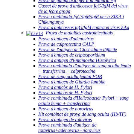
Prova de panificació per a la malària Ag
Casset de prova d'anticossos IgG/IgM del virus
de la febre groga
Prova combinada IgG/IgM/IgM per a ZIKA i
Chikungunya
Prova d'anticossos IgG/IgM contra el virus Zika
Prova de malalties gastrointestinals
Prova d'antigen d'adenovirus
Prova de calprotectina CALP
Prova de l'antigen de Clostridium difficile
Prova d'antigen de criptosporidium
Prova d'antigen d'Entamoeba Histolytica
Prova combinada d'antigen de sang oculta femta
+ transferrina + calprotectina
Prova de sang oculta femtal FOB
Prova d'antigen de Giardia Iamblia
Prova d'anticòs de H. Pylori
Prova d'anticòs de H. Pylori
Prova combinada d'Helicobacter Pylori + sang
oculta femta + transferrina
Prova d'antigen de norovirus
Kit combinat de prova de sang oculta (Hb/TF)
Prova d'antigen de rotavirus
Prova combinada d'antigen de
rotavirus+adenovirus+norovirus