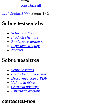
humà.
consulta
detall
1
2
3
4
5
Següent >
>>
Pàgina 1 / 5
Sobre testsealabs
Sobre nosaltres
Productes humans
Productes veterinaris
Espectacle d'equips
Notícies
Sobre nosaltres
Sobre nosaltres
Contacta amb nosaltres
Descarrega com a PDF
Visita a la fàbrica
Certificat honorífic
Espectacle d'equips
contacteu-nos