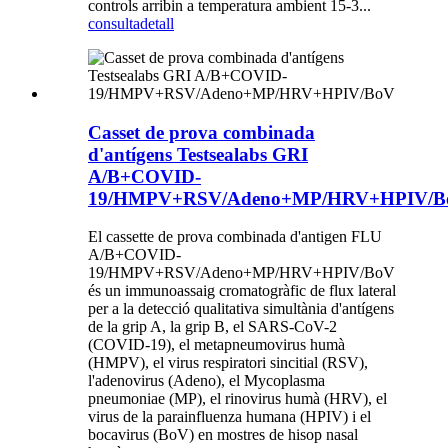
controls arribin a temperatura ambient 15-3...
consulta
detall
Casset de prova combinada
d'antígens Testsealabs GRI
A/B+COVID-
19/HMPV+RSV/Adeno+MP/HRV+HPIV/B
El cassette de prova combinada d'antigen FLU
A/B+COVID-
19/HMPV+RSV/Adeno+MP/HRV+HPIV/BoV
és un immunoassaig cromatogràfic de flux lateral
per a la detecció qualitativa simultània d'antígens
de la grip A, la grip B, el SARS-CoV-2
(COVID-19), el metapneumovirus humà
(HMPV), el virus respiratori sincitial (RSV),
l'adenovirus (Adeno), el Mycoplasma
pneumoniae (MP), el rinovirus humà (HRV), el
virus de la parainfluenza humana (HPIV) i el
bocavirus (BoV) en mostres de hisop nasal