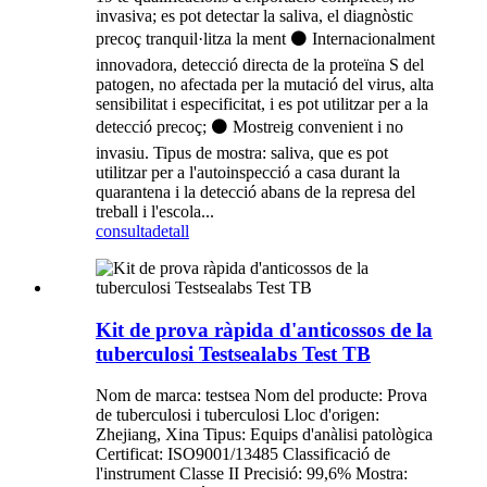
invasiva; es pot detectar la saliva, el diagnòstic
precoç tranquil·litza la ment ⚫ Internacionalment
innovadora, detecció directa de la proteïna S del
patogen, no afectada per la mutació del virus, alta
sensibilitat i especificitat, i es pot utilitzar per a la
detecció precoç; ⚫ Mostreig convenient i no
invasiu. Tipus de mostra: saliva, que es pot
utilitzar per a l'autoinspecció a casa durant la
quarantena i la detecció abans de la represa del
treball i l'escola...
consulta
detall
Kit de prova ràpida d'anticossos de la
tuberculosi Testsealabs Test TB
Nom de marca: testsea Nom del producte: Prova
de tuberculosi i tuberculosi Lloc d'origen:
Zhejiang, Xina Tipus: Equips d'anàlisi patològica
Certificat: ISO9001/13485 Classificació de
l'instrument Classe II Precisió: 99,6% Mostra: