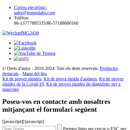
Correu electrònic:
sales@testsealabs.com
Telèfon:
86-13777885335/86-57188600160
© Drets d'autor - 2010-2024: Tots els drets reservats.
Productes
destacats
-
Mapa del lloc
Kit de proves ràpides
,
Kit de prova ràpida d'antigen
,
Kit de proves
ràpides de la Covid-19
,
Kit de proves ràpides de diagnòstic per a
mascotes
Poseu-vos en contacte amb nosaltres
mitjançant el formulari següent
[javascript]
[/javascript]
Premeu Intro per cercar o ESC per