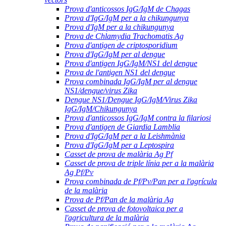
Prova d'anticossos IgG/IgM de Chagas
Prova d'IgG/IgM per a la chikungunya
Prova d'IgM per a la chikungunya
Prova de Chlamydia Trachomatis Ag
Prova d'antigen de criptosporidium
Prova d'IgG/IgM per al dengue
Prova d'antigen IgG/IgM/NS1 del dengue
Prova de l'antigen NS1 del dengue
Prova combinada IgG/IgM per al dengue
NS1/dengue/virus Zika
Dengue NS1/Dengue IgG/IgM/Virus Zika
IgG/IgM/Chikungunya
Prova d'anticossos IgG/IgM contra la filariosi
Prova d'antigen de Giardia Lamblia
Prova d'IgG/IgM per a la Leishmània
Prova d'IgG/IgM per a Leptospira
Casset de prova de malària Ag Pf
Casset de prova de triple línia per a la malària
Ag Pf/Pv
Prova combinada de Pf/Pv/Pan per a l'agrícula
de la malària
Prova de Pf/Pan de la malària Ag
Casset de prova de fotovoltaica per a
l'agricultura de la malària