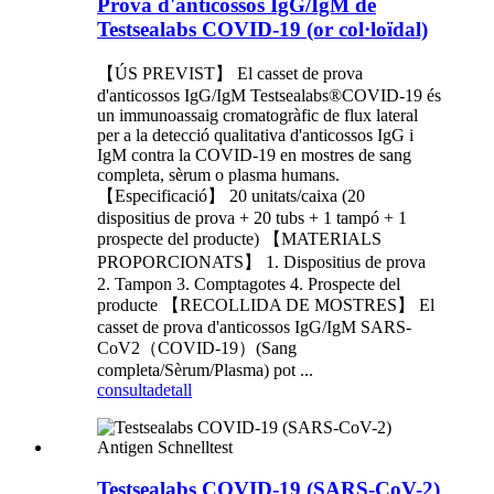
Prova d'anticossos IgG/IgM de
Testsealabs COVID-19 (or col·loïdal)
【ÚS PREVIST】 El casset de prova
d'anticossos IgG/IgM Testsealabs®COVID-19 és
un immunoassaig cromatogràfic de flux lateral
per a la detecció qualitativa d'anticossos IgG i
IgM contra la COVID-19 en mostres de sang
completa, sèrum o plasma humans.
【Especificació】 20 unitats/caixa (20
dispositius de prova + 20 tubs + 1 tampó + 1
prospecte del producte) 【MATERIALS
PROPORCIONATS】 1. Dispositius de prova
2. Tampon 3. Comptagotes 4. Prospecte del
producte 【RECOLLIDA DE MOSTRES】 El
casset de prova d'anticossos IgG/IgM SARS-
CoV2（COVID-19）(Sang
completa/Sèrum/Plasma) pot ...
consulta
detall
Testsealabs COVID-19 (SARS-CoV-2)