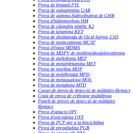
Prova de fentanil FYL
Prova de gabapentina GAB
Prova de gamma-hidroxibutirat de GHB
Prova d'hidromorfona HM
Prova de cànnabis sintètic K2
Prova de ketamina KET
Prova de dietilamida de l'àcid lisèrgic LSD
Prova de metacatinona MCAT
Prova d'èxtasi MDMA
Prova de MDPV de metilenedioxipirovalerona
Prova de mefedrona MEP
Prova de metamfetamina MET
Prova de morfina MOP
Prova de metilfenidat MPD
Prova de metaqualona MQL
Prova de metadona MTD
Casset de prova de detecció de múltiples fàrmacs
Copa de prova de cribratge multidroga
Panell de proves de detecció de múltiples
fàrmacs
Prova d'opiacis OPI
Prova d'oxicodona OXY
Prova de PCP per a la fenciclidina
Prova de pregabalina PGB