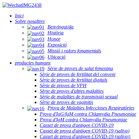
Inici
Sobre nosaltres
Benvingut/da
Història
Honor
Exposició
Missió i valors fonamentals
Ubicació
productes humans
Sèrie de proves de salut femenina
Sèrie de proves de fertilitat del conveni
Sèrie de proves de fertilitat digitals
Sèrie de proves de VPH
Sèrie de proves d'altres malalties
Sèrie de malalties de transmissió sexual
Sèrie de proves de vaginitis
Prova de Malalties Infeccioses Respiratòries
Prova d'IgG/IgM contra Chlamydia Pneumoniae
Prova d'IgM contra Chlamydia Pneumoniae
Casset de prova d'antigen COVID-19
Casset de prova d'antigen COVID-19 (saliva)
Casset de prova d'antigen COVID-19 (saliva):