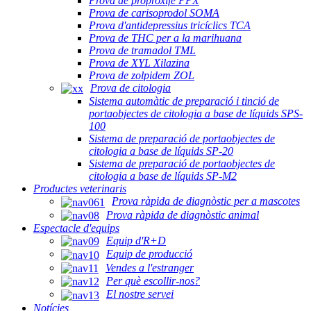
Prova de proproxifè PPX
Prova de carisoprodol SOMA
Prova d'antidepressius tricíclics TCA
Prova de THC per a la marihuana
Prova de tramadol TML
Prova de XYL Xilazina
Prova de zolpidem ZOL
Prova de citologia
Sistema automàtic de preparació i tinció de
portaobjectes de citologia a base de líquids SPS-
100
Sistema de preparació de portaobjectes de
citologia a base de líquids SP-20
Sistema de preparació de portaobjectes de
citologia a base de líquids SP-M2
Productes veterinaris
Prova ràpida de diagnòstic per a mascotes
Prova ràpida de diagnòstic animal
Espectacle d'equips
Equip d'R+D
Equip de producció
Vendes a l'estranger
Per què escollir-nos?
El nostre servei
Notícies