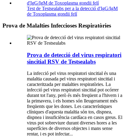
Test de Testsealabs per a la detecció d'IgG/IgM
de Toxoplasma gondii felí
Prova de Malalties Infeccioses Respiratòries
Prova de detecció del virus respiratori
sincitial RSV de Testsealabs
La infecció pel virus respiratori sincitial és una
malaltia causada pel virus respiratori sincitial i
caracteritzada per malalties respiratòries. La
infecció pel virus respiratori sincitial pot ocórrer
durant tot l'any, però és més freqüent a l'hivern i a
la primavera, i els homes són lleugerament més
freqüents que les dones. Les característiques
clíniques d'aquesta malaltia són tos, dispnea,
dispnea i insuficiència cardíaca en casos greus. El
virus pot sobreviure durant diverses hores a les
superfícies de diversos objectes i mans sense
rentar, i es pot infectar...