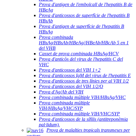
Prova d'antigen de l'embolcall de l'hepatitis B de
HBeAg
Prova d'anticossos de superfície de l'hepatitis B
HBsAb
Prova d'antigen de superfície de l'hepatitis B
HBsAg
Prova combinada
HBsAg/HBsAb/HBeAg//HBeAb/HBcAb 5 en 1
del VHB
Casset de prova combinada HBsAg/HCV
Prova d'anticòs del virus de l'hepatitis C del
VHC
Prova d'anticossos del VIH 1+2
Prova d'anticossos IgM del virus de l'hepatitis E
Prova d'anticossos de tres línies per al VIH 1/2
Prova d'anticossos del VIH 1/2/O
Prova d'Ag/Ab del VIH
Prova combinada múltiple VIH/HBsAg/VHC
Prova combinada múltiple
VIH/HBsAg/VHC/SYP
Prova combinada múltiple VIH/VHC/SYP
Prova d'anticossos de la sífilis (antitreponèmia
pal·lidum).
Prova de malalties tropicals transmeses per
vectors