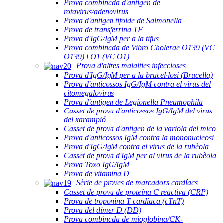
Prova combinada d'antigen de
rotavirus/adenovirus
Prova d'antigen tifoide de Salmonella
Prova de transferrina TF
Prova d'IgG/IgM per a la tifus
Prova combinada de Vibro Cholerae O139 (VC
O139) i O1 (VC O1)
Prova d'altres malalties infeccioses
Prova d'IgG/IgM per a la brucel·losi (Brucella)
Prova d'anticossos IgG/IgM contra el virus del
citomegalovirus
Prova d'antigen de Legionella Pneumophila
Casset de prova d'anticossos IgG/IgM del virus
del xarampió
Casset de prova d'antigen de la variola del mico
Prova d'anticossos IgM contra la mononucleosi
Prova d'IgG/IgM contra el virus de la rubèola
Casset de prova d'IgM per al virus de la rubèola
Prova Toxo IgG/IgM
Prova de vitamina D
Sèrie de proves de marcadors cardíacs
Casset de prova de proteïna C reactiva (CRP)
Prova de troponina T cardíaca (cTnT)
Prova del dímer D (DD)
Prova combinada de mioglobina/CK-