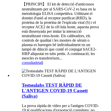
【PRINCIPI】 El kit de detecció d'anticossos
neutralitzants per al SARS-CoV-2 es basa en la
metodologia ELISA competitiva. Utilitzant el
domini d'unió al receptor purificat (RBD), la
proteïna de la proteïna de l'espícula viral (S) i el
receptor ACE2 de la cèl·lula hoste, aquesta prova
està dissenyada per imitar la interacció
neutralitzant virus-hoste. Els calibradors, els
controls de qualitat i les mostres de sèrum o
plasma es barregen bé individualment en un
tampó de dilució que conté el conjugat hACE2-
HRP alíquotat en tubs petits. A continuació, les
mescles es transfereixen...
consulta
detall
Testsealabs TEST RÀPID DE
L'ANTIGEN COVID-19 Cassett
(Saliva)
La prova ràpida de vídeo per a l'antigen COVID-
19 té qualificacions d'exportació completes; no