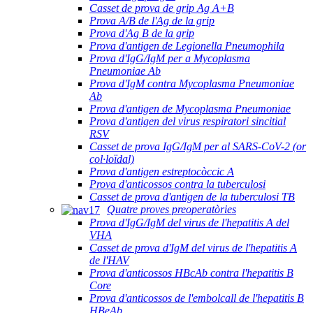
Casset de prova de grip Ag A+B
Prova A/B de l'Ag de la grip
Prova d'Ag B de la grip
Prova d'antigen de Legionella Pneumophila
Prova d'IgG/IgM per a Mycoplasma
Pneumoniae Ab
Prova d'IgM contra Mycoplasma Pneumoniae
Ab
Prova d'antigen de Mycoplasma Pneumoniae
Prova d'antigen del virus respiratori sincitial
RSV
Casset de prova IgG/IgM per al SARS-CoV-2 (or
col·loïdal)
Prova d'antigen estreptocòccic A
Prova d'anticossos contra la tuberculosi
Casset de prova d'antigen de la tuberculosi TB
Quatre proves preoperatòries
Prova d'IgG/IgM del virus de l'hepatitis A del
VHA
Casset de prova d'IgM del virus de l'hepatitis A
de l'HAV
Prova d'anticossos HBcAb contra l'hepatitis B
Core
Prova d'anticossos de l'embolcall de l'hepatitis B
HBeAb