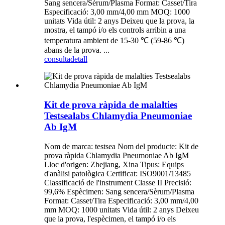
Sang sencera/Sèrum/Plasma Format: Casset/Tira
Especificació: 3,00 mm/4,00 mm MOQ: 1000
unitats Vida útil: 2 anys Deixeu que la prova, la
mostra, el tampó i/o els controls arribin a una
temperatura ambient de 15-30 ℃ (59-86 ℃)
abans de la prova. ...
consulta
detall
Kit de prova ràpida de malalties
Testsealabs Chlamydia Pneumoniae
Ab IgM
Nom de marca: testsea Nom del producte: Kit de
prova ràpida Chlamydia Pneumoniae Ab IgM
Lloc d'origen: Zhejiang, Xina Tipus: Equips
d'anàlisi patològica Certificat: ISO9001/13485
Classificació de l'instrument Classe II Precisió:
99,6% Espècimen: Sang sencera/Sèrum/Plasma
Format: Casset/Tira Especificació: 3,00 mm/4,00
mm MOQ: 1000 unitats Vida útil: 2 anys Deixeu
que la prova, l'espècimen, el tampó i/o els