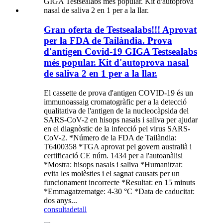
Gran oferta de Testsealabs!!! Aprovat
per la FDA de Tailàndia. Prova
d'antigen Covid-19 GIGA Testsealabs
més popular. Kit d'autoprova nasal
de saliva 2 en 1 per a la llar.
El cassette de prova d'antigen COVID-19 és un
immunoassaig cromatogràfic per a la detecció
qualitativa de l'antigen de la nucleocàpsida del
SARS-CoV-2 en hisops nasals i saliva per ajudar
en el diagnòstic de la infecció pel virus SARS-
CoV-2. *Número de la FDA de Tailàndia:
T6400358 *TGA aprovat pel govern australià i
certificació CE núm. 1434 per a l'autoanàlisi
*Mostra: hisops nasals i saliva *Humanitzat:
evita les molèsties i el sagnat causats per un
funcionament incorrecte *Resultat: en 15 minuts
*Emmagatzematge: 4-30 °C *Data de caducitat:
dos anys...
consulta
detall