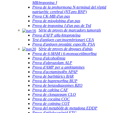
MB/troponina Ⅰ
Prova de la prohormona N-terminal del rèptid
natriurètic cerebral (NT-pro BNP)
Prova CK-MB d'un pas
Prova de mioglobina d'un pas
Prova de troponina Ⅰ d'un pas de TnI
Sèrie de proves de marcadors tumorals
Prova d'AFP alfa-fetoproteïna
Test d'antígen carcinoembrionari CEA
Prova d'antigen prostàtic específic PSA
Sèrie de proves de drogues d'abús
Prova de 6-MAM i 6-monoacetilmorfina
Prova d'alcoholèmia
Prova d'alprazolam ALP
Prova d'AMP per a amfetamines
Prova d'acetaminofèn APAP
Prova de barbitúrics BAR
Prova de buprenorfina BUP
Prova de benzodiazepines BZO
Prova de cafeïna CAF
Prova de clonazepam CLO
Prova de cocaïna COC
Prova de cotinina COT
Prova del metabòlit de metadona EDDP
Prova d'etilglucurònid ETG