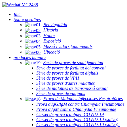
Inici
Sobre nosaltres
Benvingut/da
Història
Honor
Exposició
Missió i valors fonamentals
Ubicació
productes humans
Sèrie de proves de salut femenina
Sèrie de proves de fertilitat del conveni
Sèrie de proves de fertilitat digitals
Sèrie de proves de VPH
Sèrie de proves d'altres malalties
Sèrie de malalties de transmissió sexual
Sèrie de proves de vaginitis
Prova de Malalties Infeccioses Respiratòries
Prova d'IgG/IgM contra Chlamydia Pneumoniae
Prova d'IgM contra Chlamydia Pneumoniae
Casset de prova d'antigen COVID-19
Casset de prova d'antigen COVID-19 (saliva)
Casset de prova d'antigen COVID-19 (saliva):