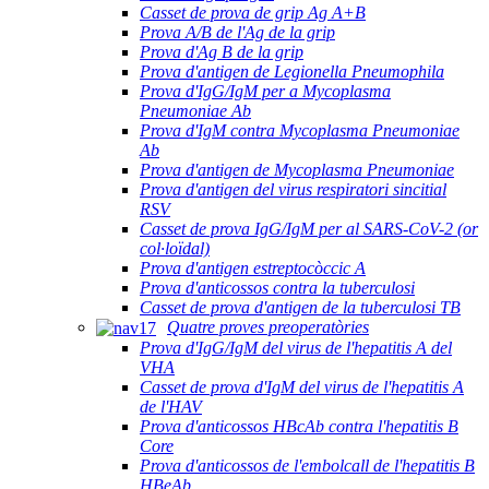
Casset de prova de grip Ag A+B
Prova A/B de l'Ag de la grip
Prova d'Ag B de la grip
Prova d'antigen de Legionella Pneumophila
Prova d'IgG/IgM per a Mycoplasma
Pneumoniae Ab
Prova d'IgM contra Mycoplasma Pneumoniae
Ab
Prova d'antigen de Mycoplasma Pneumoniae
Prova d'antigen del virus respiratori sincitial
RSV
Casset de prova IgG/IgM per al SARS-CoV-2 (or
col·loïdal)
Prova d'antigen estreptocòccic A
Prova d'anticossos contra la tuberculosi
Casset de prova d'antigen de la tuberculosi TB
Quatre proves preoperatòries
Prova d'IgG/IgM del virus de l'hepatitis A del
VHA
Casset de prova d'IgM del virus de l'hepatitis A
de l'HAV
Prova d'anticossos HBcAb contra l'hepatitis B
Core
Prova d'anticossos de l'embolcall de l'hepatitis B
HBeAb