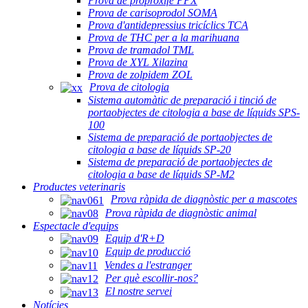
Prova de proproxifè PPX
Prova de carisoprodol SOMA
Prova d'antidepressius tricíclics TCA
Prova de THC per a la marihuana
Prova de tramadol TML
Prova de XYL Xilazina
Prova de zolpidem ZOL
Prova de citologia
Sistema automàtic de preparació i tinció de
portaobjectes de citologia a base de líquids SPS-
100
Sistema de preparació de portaobjectes de
citologia a base de líquids SP-20
Sistema de preparació de portaobjectes de
citologia a base de líquids SP-M2
Productes veterinaris
Prova ràpida de diagnòstic per a mascotes
Prova ràpida de diagnòstic animal
Espectacle d'equips
Equip d'R+D
Equip de producció
Vendes a l'estranger
Per què escollir-nos?
El nostre servei
Notícies