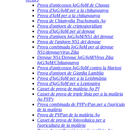
Prova d'anticossos IgG/IgM de Chagas
Prova d'IgG/IgM per a la chikungunya
Prova d'IgM per a la chikungunya
Prova de Chlamydia Trachomatis Ag
Prova d'antigen de criptosporidium
Prova d'IgG/IgM per al dengue
Prova d'antigen IgG/IgM/NS1 del dengue
Prova de l'antigen NS1 del dengue
Prova combinada IgG/IgM per al dengue
NS1/dengue/virus Zika
Dengue NS1/Dengue IgG/IgM/Virus Zika
IgG/IgM/Chikungunya
Prova d'anticossos IgG/IgM contra la filariosi
Prova d'antigen de Giardia Lamblia
Prova d'IgG/IgM per a la Leishmània
Prova d'IgG/IgM per a Leptospira
Casset de prova de malària Ag Pf
Casset de prova de triple línia per a la malària
Ag Pf/Pv
Prova combinada de Pf/Pv/Pan per a l'agrícula
de la malària
Prova de Pf/Pan de la malària Ag
Casset de prova de fotovoltaica per a
l'agricultura de la malària