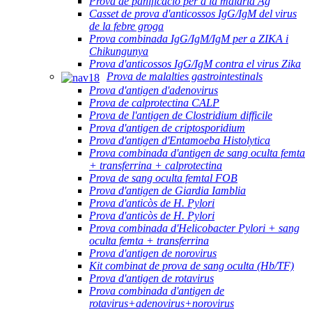
Prova de panificació per a la malària Ag
Casset de prova d'anticossos IgG/IgM del virus
de la febre groga
Prova combinada IgG/IgM/IgM per a ZIKA i
Chikungunya
Prova d'anticossos IgG/IgM contra el virus Zika
Prova de malalties gastrointestinals
Prova d'antigen d'adenovirus
Prova de calprotectina CALP
Prova de l'antigen de Clostridium difficile
Prova d'antigen de criptosporidium
Prova d'antigen d'Entamoeba Histolytica
Prova combinada d'antigen de sang oculta femta
+ transferrina + calprotectina
Prova de sang oculta femtal FOB
Prova d'antigen de Giardia Iamblia
Prova d'anticòs de H. Pylori
Prova d'anticòs de H. Pylori
Prova combinada d'Helicobacter Pylori + sang
oculta femta + transferrina
Prova d'antigen de norovirus
Kit combinat de prova de sang oculta (Hb/TF)
Prova d'antigen de rotavirus
Prova combinada d'antigen de
rotavirus+adenovirus+norovirus