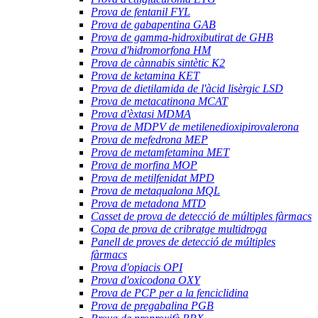
Prova de fentanil FYL
Prova de gabapentina GAB
Prova de gamma-hidroxibutirat de GHB
Prova d'hidromorfona HM
Prova de cànnabis sintètic K2
Prova de ketamina KET
Prova de dietilamida de l'àcid lisèrgic LSD
Prova de metacatinona MCAT
Prova d'èxtasi MDMA
Prova de MDPV de metilenedioxipirovalerona
Prova de mefedrona MEP
Prova de metamfetamina MET
Prova de morfina MOP
Prova de metilfenidat MPD
Prova de metaqualona MQL
Prova de metadona MTD
Casset de prova de detecció de múltiples fàrmacs
Copa de prova de cribratge multidroga
Panell de proves de detecció de múltiples
fàrmacs
Prova d'opiacis OPI
Prova d'oxicodona OXY
Prova de PCP per a la fenciclidina
Prova de pregabalina PGB