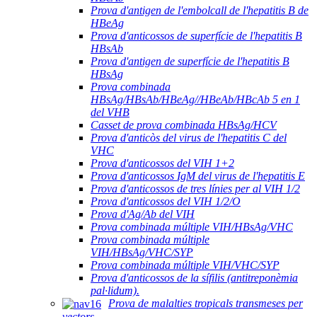
Prova d'antigen de l'embolcall de l'hepatitis B de
HBeAg
Prova d'anticossos de superfície de l'hepatitis B
HBsAb
Prova d'antigen de superfície de l'hepatitis B
HBsAg
Prova combinada
HBsAg/HBsAb/HBeAg//HBeAb/HBcAb 5 en 1
del VHB
Casset de prova combinada HBsAg/HCV
Prova d'anticòs del virus de l'hepatitis C del
VHC
Prova d'anticossos del VIH 1+2
Prova d'anticossos IgM del virus de l'hepatitis E
Prova d'anticossos de tres línies per al VIH 1/2
Prova d'anticossos del VIH 1/2/O
Prova d'Ag/Ab del VIH
Prova combinada múltiple VIH/HBsAg/VHC
Prova combinada múltiple
VIH/HBsAg/VHC/SYP
Prova combinada múltiple VIH/VHC/SYP
Prova d'anticossos de la sífilis (antitreponèmia
pal·lidum).
Prova de malalties tropicals transmeses per
vectors