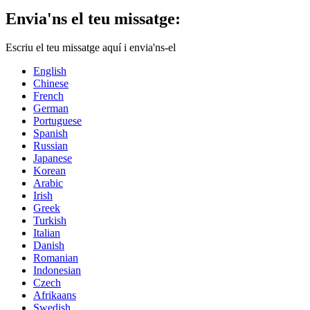
Envia'ns el teu missatge:
Escriu el teu missatge aquí i envia'ns-el
English
Chinese
French
German
Portuguese
Spanish
Russian
Japanese
Korean
Arabic
Irish
Greek
Turkish
Italian
Danish
Romanian
Indonesian
Czech
Afrikaans
Swedish