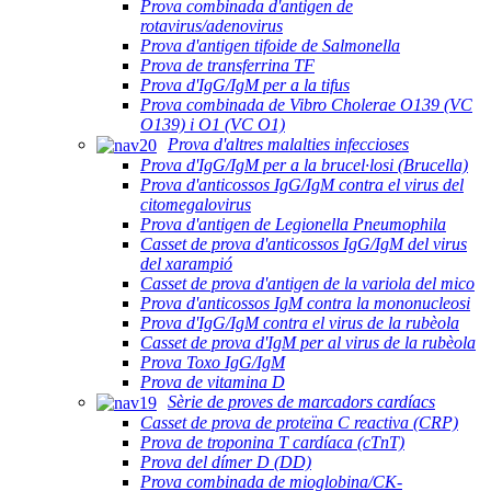
Prova combinada d'antigen de
rotavirus/adenovirus
Prova d'antigen tifoide de Salmonella
Prova de transferrina TF
Prova d'IgG/IgM per a la tifus
Prova combinada de Vibro Cholerae O139 (VC
O139) i O1 (VC O1)
Prova d'altres malalties infeccioses
Prova d'IgG/IgM per a la brucel·losi (Brucella)
Prova d'anticossos IgG/IgM contra el virus del
citomegalovirus
Prova d'antigen de Legionella Pneumophila
Casset de prova d'anticossos IgG/IgM del virus
del xarampió
Casset de prova d'antigen de la variola del mico
Prova d'anticossos IgM contra la mononucleosi
Prova d'IgG/IgM contra el virus de la rubèola
Casset de prova d'IgM per al virus de la rubèola
Prova Toxo IgG/IgM
Prova de vitamina D
Sèrie de proves de marcadors cardíacs
Casset de prova de proteïna C reactiva (CRP)
Prova de troponina T cardíaca (cTnT)
Prova del dímer D (DD)
Prova combinada de mioglobina/CK-