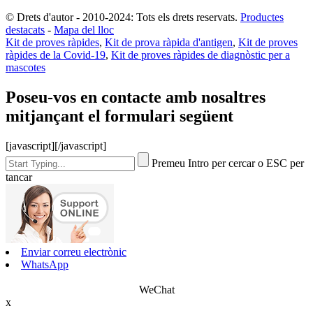
© Drets d'autor - 2010-2024: Tots els drets reservats.
Productes
destacats
-
Mapa del lloc
Kit de proves ràpides
,
Kit de prova ràpida d'antigen
,
Kit de proves
ràpides de la Covid-19
,
Kit de proves ràpides de diagnòstic per a
mascotes
Poseu-vos en contacte amb nosaltres
mitjançant el formulari següent
[javascript]
[/javascript]
Premeu Intro per cercar o ESC per
tancar
Enviar correu electrònic
WhatsApp
WeChat
x