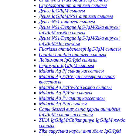
Cryptosporidium антиген сынағы
Денге IgG/IgM сынағы
Денге IgG/IgM/NS1 антиген сынағы
Денге NS1 антиген сынағы
Денге NS1/Dengue IgG/IgM/Zika вирусы
IgG/IgM комбо сынағы
Денге NS1/Dengue IgG/IgM/Zika вирусы
IgG/IgM/Чикунгунья
Filariasis антиденелері IgG/IgM сынағы
Giardia Lamblia антиген сынағы
Лейшмания IgG/IgM сынағы
Leptospira IgG/IgM сынағы
Malaria Ag Pf сынақ кассетасы
Malaria Ag Pf/Pv үш сызықты сынақ
кассетасы
Malaria Ag Pf/Pv/Pan комбо сынағы
Malaria Ag Pf/Pan сынағы
Malaria Ag Pv сынақ кассетасы
Malaria Ag Pan сынағы
Сары безгегі вирусына қарсы антидене
IgG/IgM сынақ кассетасы
ZIKA IgG/IgM/Chikungunya IgG/IgM комбо
сынағы
Zika вирусына қарсы антидене IgG/IgM