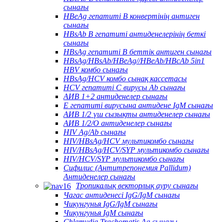
сынағы
HBeAg гепатиті В конвертінің антиген
сынағы
HBsAb В гепатиті антиденелерінің беткі
сынағы
HBsAg гепатиті В беттік антиген сынағы
HBsAg/HBsAb/HBeAg//HBeAb/HBcAb 5in1
HBV комбо сынағы
HBsAg/HCV комбо сынақ кассетасы
HCV гепатиті С вирусы Ab сынағы
АИВ 1+2 антиденелер сынағы
Е гепатиті вирусына антидене IgM сынағы
АИВ 1/2 үш сызықты антиденелер сынағы
АИВ 1/2/О антиденелер сынағы
HIV Ag/Ab сынағы
HIV/HBsAg/HCV мультикомбо сынағы
HIV/HBsAg/HCV/SYP мультикомбо сынағы
HIV/HCV/SYP мультикомбо сынағы
Сифилис (Антитрепонемия Pallidum)
Антиденелер сынағы
Тропикалық векторлық ауру сынағы
Чагас антиденесі IgG/IgM сынағы
Чикунгунья IgG/IgM сынағы
Чикунгунья IgM сынағы
Chlamydia Trachomatis Ag сынағы