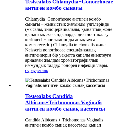
Testsealabs Chlamydia+Gonorrhoeae
антиген комбо сынағы
Chlamydia+Gonorrhoeae антиген комбо
сынағы – жыныстық жағынды үлгілерінде
(мысалы, эндоцервикальды, қынаптық және
қынаптық жағындыларды диагностикалау
кезіндегі және тампонды анықтауға
көмектесетін) Chlamydia trachomatis және
Neisseria gonorrhoeae спецификалық
антигендерін бір уақытта сапалы анықтауға
арналған жылдам хроматографиялық
иммундық талдау. гонорея инфекциялары.
сұрау
деталь
Testsealabs Candida
Albicans+Trichomonas Vaginalis
антиген комбо сынақ кассетасы
Candida Albicans + Trichomonas Vaginalis
антиген комбо сынақ кассетасы қынап