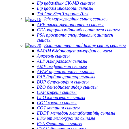
Бір қадамдық CK-MB сынағы
Бір қадам миоглобин сынағы
TnI One Step Troponin ⅠTest
Ісік маркерлерінің сынақ сериясы
AFP альфа-фетопротеин сынағы
CEA карциноэмбриондық антиген сынағы
PSA простата спецификалық антиген
сынағы
Есірткіні теріс пайдалану сынақ сериясы
6-MAM 6-Моноацетилморфин сынағы
Алкоголь сынағы
ALP Альпразолам сынағы
AMP амфетамин сынағы
APAP ацетаминофен сынағы
БАР барбитураттар сынағы
BUP бупренорфин сынағы
BZO бензодиазепиндер сынағы
CAF кофеин сынағы
CLO клоназепам сынағы
COC кокаин сынағы
COT котинин сынағы
EDDP метадон метаболитінің сынағы
ETG этилглюкуронид сынағы
FYL Фентанил сынағы
ГАБ Габапентин сынағы