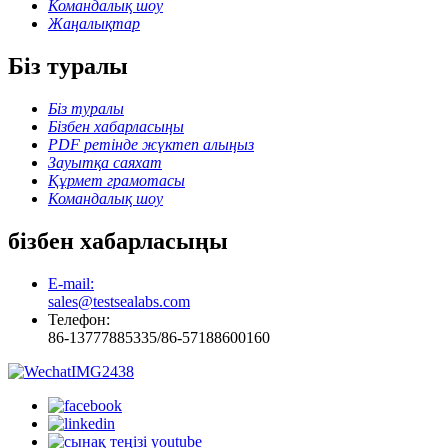
Командалық шоу
Жаңалықтар
Біз туралы
Біз туралы
Бізбен хабарласыңы
PDF ретінде жүктеп алыңыз
Зауытқа саяхат
Құрмет грамотасы
Командалық шоу
бізбен хабарласыңы
E-mail:
sales@testsealabs.com
Телефон:
86-13777885335/86-57188600160