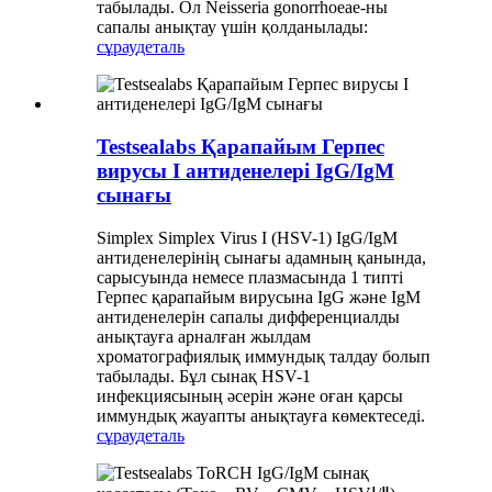
табылады. Ол Neisseria gonorrhoeae-ны
сапалы анықтау үшін қолданылады:
сұрау
деталь
Testsealabs Қарапайым Герпес
вирусы I антиденелері IgG/IgM
сынағы
Simplex Simplex Virus I (HSV-1) IgG/IgM
антиденелерінің сынағы адамның қанында,
сарысуында немесе плазмасында 1 типті
Герпес қарапайым вирусына IgG және IgM
антиденелерін сапалы дифференциалды
анықтауға арналған жылдам
хроматографиялық иммундық талдау болып
табылады. Бұл сынақ HSV-1
инфекциясының әсерін және оған қарсы
иммундық жауапты анықтауға көмектеседі.
сұрау
деталь