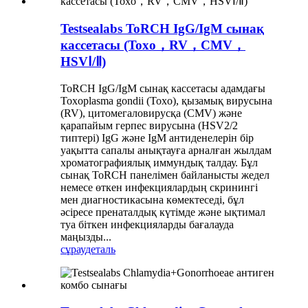
Testsealabs ToRCH IgG/IgM сынақ
кассетасы (Toxo，RV，CMV，
HSVⅠ/Ⅱ)
ToRCH IgG/IgM сынақ кассетасы адамдағы
Toxoplasma gondii (Toxo), қызамық вирусына
(RV), цитомегаловирусқа (CMV) және
қарапайым герпес вирусына (HSV2/2
типтері) IgG және IgM антиденелерін бір
уақытта сапалы анықтауға арналған жылдам
хроматографиялық иммундық талдау. Бұл
сынақ ToRCH панелімен байланысты жедел
немесе өткен инфекциялардың скринингі
мен диагностикасына көмектеседі, бұл
әсіресе пренаталдық күтімде және ықтимал
туа біткен инфекцияларды бағалауда
маңызды...
сұрау
деталь