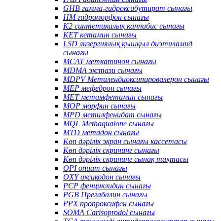
GHB гамма-гидроксибутират сынағы
HM гидроморфон сынағы
K2 синтетикалық каннабис сынағы
KET кетамин сынағы
LSD лизергиялық қышқыл диэтиламид
сынағы
MCAT меткатинон сынағы
MDMA экстази сынағы
MDPV Метилендиоксипировалерон сынағы
MEP мефедрон сынағы
MET метамфетамин сынағы
MOP морфин сынағы
MPD метилфенидат сынағы
MQL Methaqualone сынағы
MTD метадон сынағы
Көп дәрілік экран сынағы кассетасы
Көп дәрілік скрининг сынағы
Көп дәрілік скрининг сынақ тақтасы
OPI опиат сынағы
OXY оксикодон сынағы
PCP фенциклидин сынағы
PGB Прегабалин сынағы
PPX пропроксифен сынағы
SOMA Carisoprodol сынағы