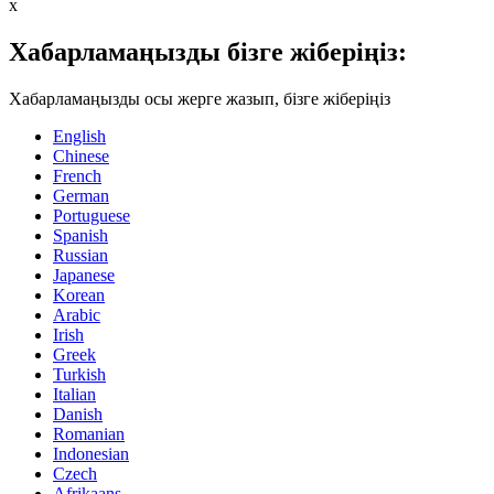
x
Хабарламаңызды бізге жіберіңіз:
Хабарламаңызды осы жерге жазып, бізге жіберіңіз
English
Chinese
French
German
Portuguese
Spanish
Russian
Japanese
Korean
Arabic
Irish
Greek
Turkish
Italian
Danish
Romanian
Indonesian
Czech
Afrikaans