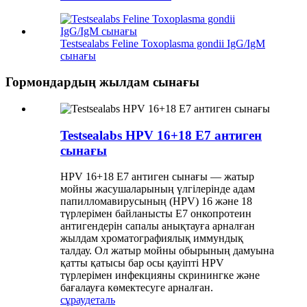
Testsealabs Feline Toxoplasma gondii IgG/IgM
сынағы
Гормондардың жылдам сынағы
Testsealabs HPV 16+18 E7 антиген
сынағы
HPV 16+18 E7 антиген сынағы — жатыр
мойны жасушаларының үлгілерінде адам
папилломавирусының (HPV) 16 және 18
түрлерімен байланысты E7 онкопротеин
антигендерін сапалы анықтауға арналған
жылдам хроматографиялық иммундық
талдау. Ол жатыр мойны обырының дамуына
қатты қатысы бар осы қауіпті HPV
түрлерімен инфекцияны скринингке және
бағалауға көмектесуге арналған.
сұрау
деталь