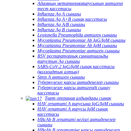
Адамның метапневмовирусының антигені
тест кассетасы
Influenza Ag A сынағы
Influenza Ag A+B сынақ кассетасы
Influenza Ag A/B сынағы
Influenza Ag B сынағы
Legionella Pneumophila антиген сынағы
Mycoplasma Pneumoniae Ab IgG/IgM сынағы
Mycoplasma Pneumoniae Ab IgM сынағы
Mycoplasma Pneumoniae антиген сынағы
RSV респираторлық синцитиальды
вирустың Ag сынағы
SARS-CoV-2 IgG/IgM сынақ кассетасы
(коллоидтық алтын)
Strep A антиген сынағы
Туберкулезге қарсы антиденелер сынағы
Туберкулезге қарсы антигенді сынау
кассетасы
Төрт операция алдындағы сынақ
HAV гепатиті А вирусына IgG/IgM сынағы
HAV гепатиті А вирусы IgM сынақ
кассетасы
HBcAb В гепатиті негізгі антиденелер
сынағы
HBeAb В гепатитіне қарсы антиденелер