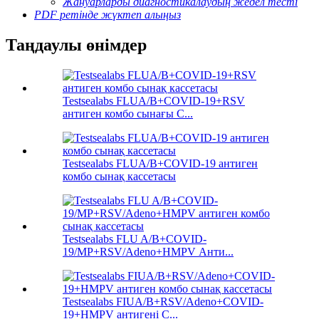
Жануарларды диагностикалаудың жедел тесті
PDF ретінде жүктеп алыңыз
Таңдаулы өнімдер
Testsealabs FLUA/B+COVID-19+RSV
антиген комбо сынағы C...
Testsealabs FLUA/B+COVID-19 антиген
комбо сынақ кассетасы
Testsealabs FLU A/B+COVID-
19/MP+RSV/Adeno+HMPV Анти...
Testsealabs FIUA/B+RSV/Adeno+COVID-
19+HMPV антигені С...