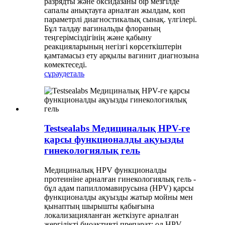
разрядты және оксидазаны бір мезгілде
сапалы анықтауға арналған жылдам, көп
параметрлі диагностикалық сынақ. үлгілері.
Бұл талдау вагинальды флораның
теңгерімсіздігінің және қабыну
реакцияларының негізгі көрсеткіштерін
қамтамасыз ету арқылы вагинит диагнозына
көмектеседі.
сұрау
деталь
Testsealabs Медициналық HPV-ге
қарсы функционалды ақуызды
гинекологиялық гель
Медициналық HPV функционалды
протеиніне арналған гинекологиялық гель -
бұл адам папилломавирусына (HPV) қарсы
функционалды ақуызды жатыр мойны мен
қынаптың шырышты қабығына
локализацияланған жеткізуге арналған
жергілікті биоактивті препарат; ол HPV