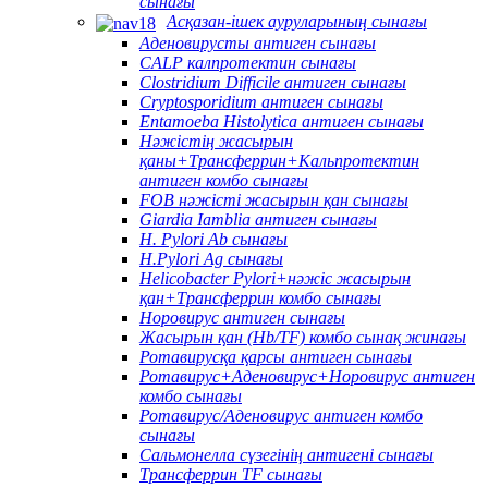
сынағы
Асқазан-ішек ауруларының сынағы
Аденовирусты антиген сынағы
CALP калпротектин сынағы
Clostridium Difficile антиген сынағы
Cryptosporidium антиген сынағы
Entamoeba Histolytica антиген сынағы
Нәжістің жасырын
қаны+Трансферрин+Кальпротектин
антиген комбо сынағы
FOB нәжісті жасырын қан сынағы
Giardia Iamblia антиген сынағы
H. Pylori Ab сынағы
H.Pylori Ag сынағы
Helicobacter Pylori+нәжіс жасырын
қан+Трансферрин комбо сынағы
Норовирус антиген сынағы
Жасырын қан (Hb/TF) комбо сынақ жинағы
Ротавирусқа қарсы антиген сынағы
Ротавирус+Аденовирус+Норовирус антиген
комбо сынағы
Ротавирус/Аденовирус антиген комбо
сынағы
Сальмонелла сүзегінің антигені сынағы
Трансферрин TF сынағы