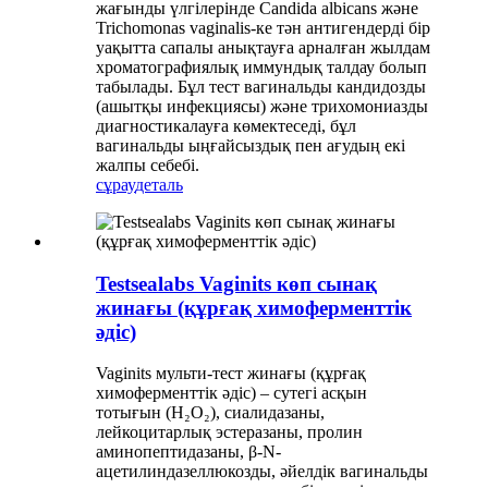
жағынды үлгілерінде Candida albicans және
Trichomonas vaginalis-ке тән антигендерді бір
уақытта сапалы анықтауға арналған жылдам
хроматографиялық иммундық талдау болып
табылады. Бұл тест вагинальды кандидозды
(ашытқы инфекциясы) және трихомониазды
диагностикалауға көмектеседі, бұл
вагинальды ыңғайсыздық пен ағудың екі
жалпы себебі.
сұрау
деталь
Testsealabs Vaginits көп сынақ
жинағы (құрғақ химоферменттік
әдіс)
Vaginits мульти-тест жинағы (құрғақ
химоферменттік әдіс) – сутегі асқын
тотығын (H₂O₂), сиалидазаны,
лейкоцитарлық эстеразаны, пролин
аминопептидазаны, β-N-
ацетилиндазеллюкозды, әйелдік вагинальды