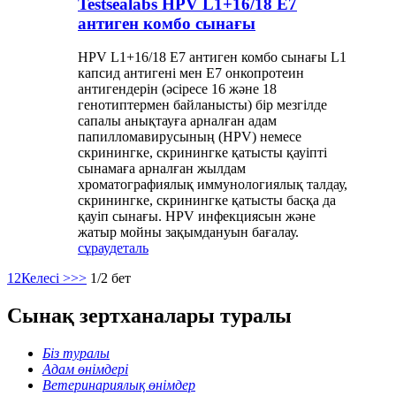
Testsealabs HPV L1+16/18 E7
антиген комбо сынағы
HPV L1+16/18 E7 антиген комбо сынағы L1
капсид антигені мен E7 онкопротеин
антигендерін (әсіресе 16 және 18
генотиптермен байланысты) бір мезгілде
сапалы анықтауға арналған адам
папилломавирусының (HPV) немесе
скринингке, скринингке қатысты қауіпті
сынамаға арналған жылдам
хроматографиялық иммунологиялық талдау,
скринингке, скринингке қатысты басқа да
қауіп сынағы. HPV инфекциясын және
жатыр мойны зақымдануын бағалау.
сұрау
деталь
1
2
Келесі >
>>
1/2 бет
Сынақ зертханалары туралы
Біз туралы
Адам өнімдері
Ветеринариялық өнімдер