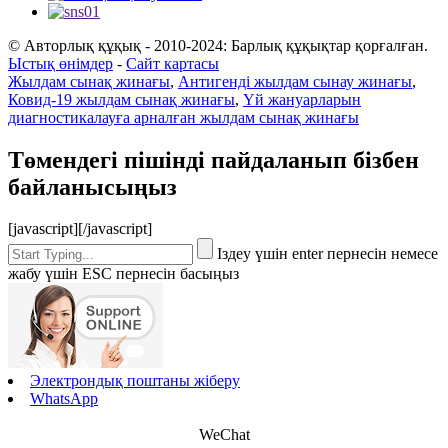
© Авторлық құқық - 2010-2024: Барлық құқықтар қорғалған.
Ыстық өнімдер
-
Сайт картасы
Жылдам сынақ жинағы
,
Антигенді жылдам сынау жинағы
,
Ковид-19 жылдам сынақ жинағы
,
Үй жануарларын
диагностикалауға арналған жылдам сынақ жинағы
Төмендегі пішінді пайдаланып бізбен
байланысыңыз
[javascript]
[/javascript]
Іздеу үшін enter пернесін немесе
жабу үшін ESC пернесін басыңыз
Электрондық поштаны жіберу
WhatsApp
WeChat