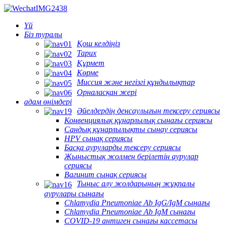
Үй
Біз туралы
Қош келдіңіз
Тарих
Құрмет
Көрме
Миссия және негізгі құндылықтар
Орналасқан жері
адам өнімдері
Әйелдердің денсаулығын тексеру сериясы
Конвенциялық құнарлылық сынағы сериясы
Сандық құнарлылықты сынау сериясы
HPV сынақ сериясы
Басқа ауруларды тексеру сериясы
Жыныстық жолмен берілетін аурулар
сериясы
Вагинит сынақ сериясы
Тыныс алу жолдарының жұқпалы
аурулары сынағы
Chlamydia Pneumoniae Ab IgG/IgM сынағы
Chlamydia Pneumoniae Ab IgM сынағы
COVID-19 антиген сынағы кассетасы