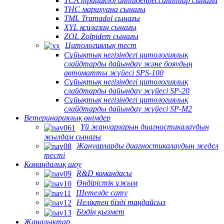
TCA трициклді антидепрессанттар сынағы
THC марихуана сынағы
TML Tramadol сынағы
XYL ксилазин сынағы
ZOL Zolpidem сынағы
Цитологиялық тест
Сұйықтық негізіндегі цитологиялық
слайдтарды дайындау және бояудың
автоматты жүйесі SPS-100
Сұйықтық негізіндегі цитологиялық
слайдтарды дайындау жүйесі SP-20
Сұйықтық негізіндегі цитологиялық
слайдтарды дайындау жүйесі SP-M2
Ветеринариялық өнімдер
Үй жануарларын диагностикалаудың
жылдам сынағы
Жануарларды диагностикалаудың жедел
тесті
Командалық шоу
R&D командасы
Өндірістік ұжым
Шетелде сату
Неліктен бізді таңдайсыз
Біздің қызмет
Жаңалықтар