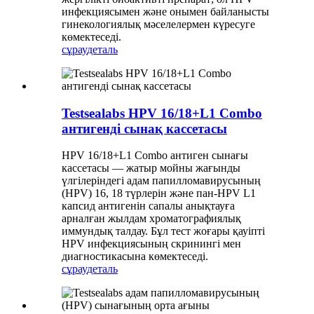
инфекциясымен және онымен байланысты
гинекологиялық мәселелермен күресуге
көмектеседі.
сұрау
деталь
Testsealabs HPV 16/18+L1 Combo
антигенді сынақ кассетасы
HPV 16/18+L1 Combo антиген сынағы
кассетасы — жатыр мойны жағынды
үлгілеріндегі адам папилломавирусының
(HPV) 16, 18 түрлерін және пан-HPV L1
капсид антигенін сапалы анықтауға
арналған жылдам хроматографиялық
иммундық талдау. Бұл тест жоғары қауіпті
HPV инфекциясының скринингі мен
диагностикасына көмектеседі.
сұрау
деталь