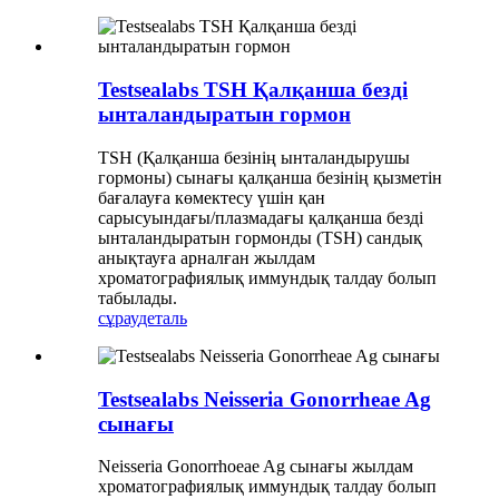
Testsealabs TSH Қалқанша безді
ынталандыратын гормон
TSH (Қалқанша безінің ынталандырушы
гормоны) сынағы қалқанша безінің қызметін
бағалауға көмектесу үшін қан
сарысуындағы/плазмадағы қалқанша безді
ынталандыратын гормонды (TSH) сандық
анықтауға арналған жылдам
хроматографиялық иммундық талдау болып
табылады.
сұрау
деталь
Testsealabs Neisseria Gonorrheae Ag
сынағы
Neisseria Gonorrhoeae Ag сынағы жылдам
хроматографиялық иммундық талдау болып