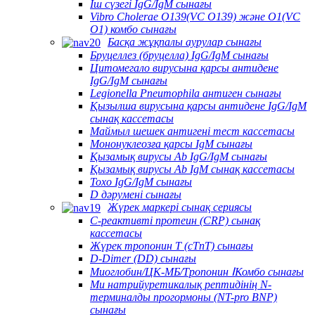
Іш сүзегі IgG/IgM сынағы
Vibro Cholerae O139(VC O139) және O1(VC
O1) комбо сынағы
Басқа жұқпалы аурулар сынағы
Бруцеллез (бруцелла) IgG/IgM сынағы
Цитомегало вирусына қарсы антидене
IgG/IgM сынағы
Legionella Pneumophila антиген сынағы
Қызылша вирусына қарсы антидене IgG/IgM
сынақ кассетасы
Маймыл шешек антигені тест кассетасы
Мононуклеозға қарсы IgM сынағы
Қызамық вирусы Ab IgG/IgM сынағы
Қызамық вирусы Ab IgM сынақ кассетасы
Toxo IgG/IgM сынағы
D дәрумені сынағы
Жүрек маркері сынақ сериясы
C-реактивті протеин (CRP) сынақ
кассетасы
Жүрек тропонин T (cTnT) сынағы
D-Dimer (DD) сынағы
Миоглобин/ЦК-МБ/Тропонин ⅠКомбо сынағы
Ми натрийуретикалық рептидінің N-
терминалды прогормоны (NT-pro BNP)
сынағы