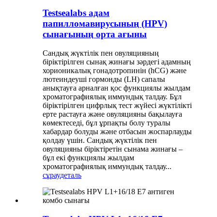
Testsealabs адам
папилломавирусының (HPV)
сынағының орта ағыны
Сандық жүктілік пен овуляцияның
біріктірілген сынақ жинағы зәрдегі адамның
хорионикалық гонадотропинін (hCG) және
лютеиндеуші гормонды (LH) сапалы
анықтауға арналған қос функциялы жылдам
хроматографиялық иммундық талдау. Бұл
біріктірілген цифрлық тест жүйесі жүктілікті
ерте растауға және овуляцияны бақылауға
көмектеседі, бұл ұрпақты болу туралы
хабардар болуды және отбасын жоспарлауды
қолдау үшін. Сандық жүктілік пен
овуляцияны біріктіретін сынама жинағы –
бұл екі функциялы жылдам
хроматографиялық иммундық талдау...
сұрау
деталь