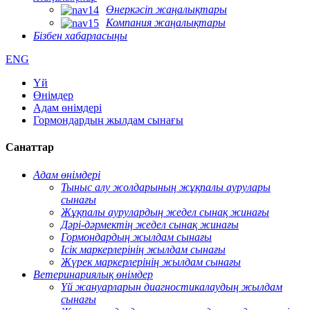
Өнеркәсіп жаңалықтары
Компания жаңалықтары
Бізбен хабарласыңы
ENG
Үй
Өнімдер
Адам өнімдері
Гормондардың жылдам сынағы
Санаттар
Адам өнімдері
Тыныс алу жолдарының жұқпалы аурулары
сынағы
Жұқпалы аурулардың жедел сынақ жинағы
Дәрі-дәрмектің жедел сынақ жинағы
Гормондардың жылдам сынағы
Ісік маркерлерінің жылдам сынағы
Жүрек маркерлерінің жылдам сынағы
Ветеринариялық өнімдер
Үй жануарларын диагностикалаудың жылдам
сынағы