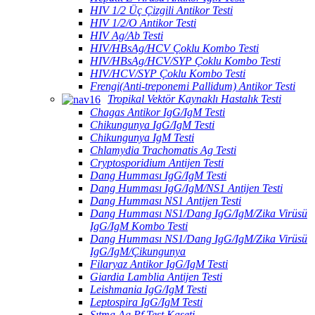
HIV 1/2 Üç Çizgili Antikor Testi
HIV 1/2/O Antikor Testi
HIV Ag/Ab Testi
HIV/HBsAg/HCV Çoklu Kombo Testi
HIV/HBsAg/HCV/SYP Çoklu Kombo Testi
HIV/HCV/SYP Çoklu Kombo Testi
Frengi(Anti-treponemi Pallidum) Antikor Testi
Tropikal Vektör Kaynaklı Hastalık Testi
Chagas Antikor IgG/IgM Testi
Chikungunya IgG/IgM Testi
Chikungunya IgM Testi
Chlamydia Trachomatis Ag Testi
Cryptosporidium Antijen Testi
Dang Humması IgG/IgM Testi
Dang Humması IgG/IgM/NS1 Antijen Testi
Dang Humması NS1 Antijen Testi
Dang Humması NS1/Dang IgG/IgM/Zika Virüsü
IgG/IgM Kombo Testi
Dang Humması NS1/Dang IgG/IgM/Zika Virüsü
IgG/IgM/Çikungunya
Filaryaz Antikor IgG/IgM Testi
Giardia Lamblia Antijen Testi
Leishmania IgG/IgM Testi
Leptospira IgG/IgM Testi
Sıtma Ag Pf Test Kaseti