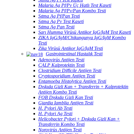
Malaria Ag Pf/Pv Üç Hatlı Test Kaseti
Malaria Ag Pf/Pv/Pan Kombo Testi
Sıtma Ag Pf/Pan Testi
Sıtma Ag Pv Test Kaseti
Sıtma Ag Pan Testi
Sarı Humma Virüsü Antikor IgG/IgM Test Kaseti
ZIKA IgG/IgM/Chikungunya IgG/IgM Kombo
Testi
Zika Virüsü Antikor IgG/IgM Testi
Gastrointestinal Hastalık Testi
Adenovirüs Antijen Testi
CALP Kalprotektin Testi
Clostridium Difficile Antijen Testi
Cryptosporidium Antijen Testi
Entamoeba Histolytica Antijen Testi
Dışkıda Gizli Kan + Transferrin + Kalprotektin
Antijen Kombo Testi
FOB Dışkıda Gizli Kan Testi
Giardia Iamblia Antijen Testi
H. Pylori Ab Testi
H. Pylori Ag Testi
Helicobacter Pylori + Dışkıda Gizli Kan +
Transferrin Kombo Testi
Norovirüs Antijen Testi