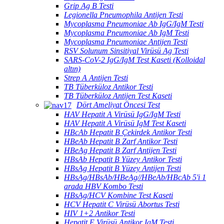
Grip Ag B Testi
Legionella Pneumophila Antijen Testi
Mycoplasma Pneumoniae Ab IgG/IgM Testi
Mycoplasma Pneumoniae Ab IgM Testi
Mycoplasma Pneumoniae Antijen Testi
RSV Solunum Sinsitiyal Virüsü Ag Testi
SARS-CoV-2 IgG/IgM Test Kaseti (Kolloidal
altın)
Strep A Antijen Testi
TB Tüberküloz Antikor Testi
TB Tüberküloz Antijen Test Kaseti
Dört Ameliyat Öncesi Test
HAV Hepatit A Virüsü IgG/IgM Testi
HAV Hepatit A Virüsü IgM Test Kaseti
HBcAb Hepatit B Çekirdek Antikor Testi
HBeAb Hepatit B Zarf Antikor Testi
HBeAg Hepatit B Zarf Antijen Testi
HBsAb Hepatit B Yüzey Antikor Testi
HBsAg Hepatit B Yüzey Antijen Testi
HBsAg/HBsAb/HBeAg//HBeAb/HBcAb 5'i 1
arada HBV Kombo Testi
HBsAg/HCV Kombine Test Kaseti
HCV Hepatit C Virüsü Abortus Testi
HIV 1+2 Antikor Testi
Hepatit E Virüsü Antikor IgM Testi