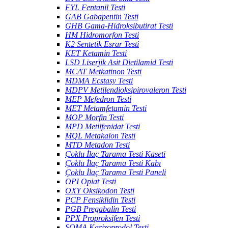
FYL Fentanil Testi
GAB Gabapentin Testi
GHB Gama-Hidroksibutirat Testi
HM Hidromorfon Testi
K2 Sentetik Esrar Testi
KET Ketamin Testi
LSD Liserjik Asit Dietilamid Testi
MCAT Metkatinon Testi
MDMA Ecstasy Testi
MDPV Metilendioksipirovaleron Testi
MEP Mefedron Testi
MET Metamfetamin Testi
MOP Morfin Testi
MPD Metilfenidat Testi
MQL Metakalon Testi
MTD Metadon Testi
Çoklu İlaç Tarama Testi Kaseti
Çoklu İlaç Tarama Testi Kabı
Çoklu İlaç Tarama Testi Paneli
OPI Opiat Testi
OXY Oksikodon Testi
PCP Fensiklidin Testi
PGB Pregabalin Testi
PPX Proproksifen Testi
SOMA Karizoprodol Testi