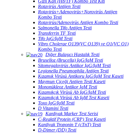
Gizli Kan (Hb/TF) Kombo Test Kiti
Rotavirüs Antijen Testi
Rotavirüs+Adenovirüs+Norovirüs Antijen
Kombo Testi
Rotavirüs/Adenovirüs Antijen Kombo Testi
Salmonella Tifo Antijen Testi
Transferrin TF Testi
Tifo IgG/IgM Testi
Vibro Cholerae O139(VC O139) ve O1(VC O1)
Kombo Testi
Diğer Bulaşıcı Hastalık Testi
Bruselloz (Brucella) IgG/IgM Testi
Sitomegalovirüs Antikor IgG/IgM Testi
Legionella Pneumophila Antijen Testi
Kızamık Virüsü Antikoru IgG/IgM Test Kaseti
Maymun Çiçeği Antijen Testi Kaseti
Mononükleoz Antikor IgM Testi
Kızamıkçık Virüsü Ab IgG/IgM Testi
Kızamıkçık Virüsü Ab IgM Test Kaseti
Toxo IgG/IgM Testi
D Vitamini Testi
Kardiyak Marker Test Serisi
C-Reaktif Protein (CRP) Test Kaseti
Kardiyak Troponin T (cTnT) Testi
D-Dimer (DD) Testi