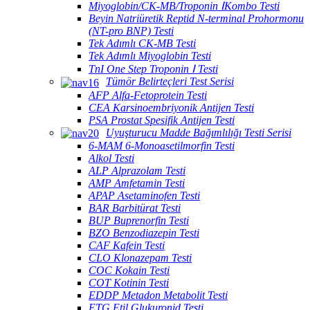
Miyoglobin/CK-MB/Troponin ⅠKombo Testi
Beyin Natriüretik Reptid N-terminal Prohormonu
(NT-pro BNP) Testi
Tek Adımlı CK-MB Testi
Tek Adımlı Miyoglobin Testi
TnI One Step Troponin Ⅰ Testi
Tümör Belirteçleri Test Serisi
AFP Alfa-Fetoprotein Testi
CEA Karsinoembriyonik Antijen Testi
PSA Prostat Spesifik Antijen Testi
Uyuşturucu Madde Bağımlılığı Testi Serisi
6-MAM 6-Monoasetilmorfin Testi
Alkol Testi
ALP Alprazolam Testi
AMP Amfetamin Testi
APAP Asetaminofen Testi
BAR Barbitürat Testi
BUP Buprenorfin Testi
BZO Benzodiazepin Testi
CAF Kafein Testi
CLO Klonazepam Testi
COC Kokain Testi
COT Kotinin Testi
EDDP Metadon Metabolit Testi
ETG Etil Glukuronid Testi