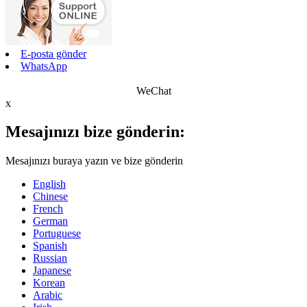
E-posta gönder
WhatsApp
WeChat
x
Mesajınızı bize gönderin:
Mesajınızı buraya yazın ve bize gönderin
English
Chinese
French
German
Portuguese
Spanish
Russian
Japanese
Korean
Arabic