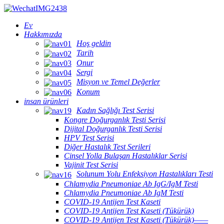
Ev
Hakkımızda
Hoş geldin
Tarih
Onur
Sergi
Misyon ve Temel Değerler
Konum
insan ürünleri
Kadın Sağlığı Test Serisi
Kongre Doğurganlık Testi Serisi
Dijital Doğurganlık Testi Serisi
HPV Test Serisi
Diğer Hastalık Test Serileri
Cinsel Yolla Bulaşan Hastalıklar Serisi
Vajinit Test Serisi
Solunum Yolu Enfeksiyon Hastalıkları Testi
Chlamydia Pneumoniae Ab IgG/IgM Testi
Chlamydia Pneumoniae Ab IgM Testi
COVID-19 Antijen Test Kaseti
COVID-19 Antijen Test Kaseti (Tükürük)
COVID-19 Antijen Test Kaseti (Tükürük)——