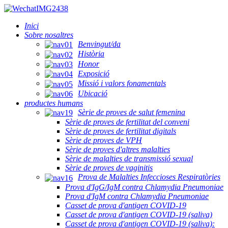
Inici
Sobre nosaltres
Benvingut/da
Història
Honor
Exposició
Missió i valors fonamentals
Ubicació
productes humans
Sèrie de proves de salut femenina
Sèrie de proves de fertilitat del conveni
Sèrie de proves de fertilitat digitals
Sèrie de proves de VPH
Sèrie de proves d'altres malalties
Sèrie de malalties de transmissió sexual
Sèrie de proves de vaginitis
Prova de Malalties Infeccioses Respiratòries
Prova d'IgG/IgM contra Chlamydia Pneumoniae
Prova d'IgM contra Chlamydia Pneumoniae
Casset de prova d'antigen COVID-19
Casset de prova d'antigen COVID-19 (saliva)
Casset de prova d'antigen COVID-19 (saliva):