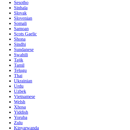
Sesotho
Sinhala
Slovak
Slovenian
Somali
Samoan
Scots Gaelic
Shona
Sindhi
Sundanese
Swahili
Tajik
Tamil
Telugu
Thai
Ukrainian
Urdu
Uzbek
Vietnamese
Welsh
Xhosa
Yiddish
Yoruba
Zulu
Kinyarwanda