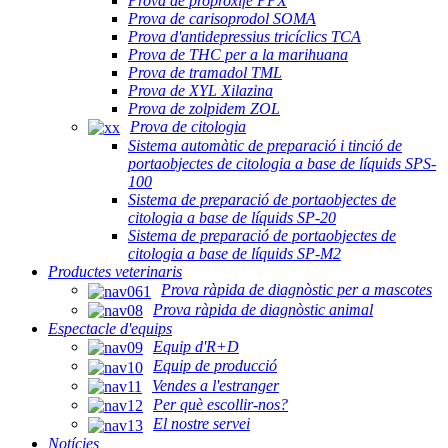
Prova de proproxifè PPX
Prova de carisoprodol SOMA
Prova d'antidepressius tricíclics TCA
Prova de THC per a la marihuana
Prova de tramadol TML
Prova de XYL Xilazina
Prova de zolpidem ZOL
Prova de citologia
Sistema automàtic de preparació i tinció de
portaobjectes de citologia a base de líquids SPS-
100
Sistema de preparació de portaobjectes de
citologia a base de líquids SP-20
Sistema de preparació de portaobjectes de
citologia a base de líquids SP-M2
Productes veterinaris
Prova ràpida de diagnòstic per a mascotes
Prova ràpida de diagnòstic animal
Espectacle d'equips
Equip d'R+D
Equip de producció
Vendes a l'estranger
Per què escollir-nos?
El nostre servei
Notícies