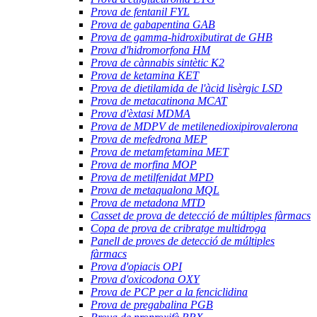
Prova de fentanil FYL
Prova de gabapentina GAB
Prova de gamma-hidroxibutirat de GHB
Prova d'hidromorfona HM
Prova de cànnabis sintètic K2
Prova de ketamina KET
Prova de dietilamida de l'àcid lisèrgic LSD
Prova de metacatinona MCAT
Prova d'èxtasi MDMA
Prova de MDPV de metilenedioxipirovalerona
Prova de mefedrona MEP
Prova de metamfetamina MET
Prova de morfina MOP
Prova de metilfenidat MPD
Prova de metaqualona MQL
Prova de metadona MTD
Casset de prova de detecció de múltiples fàrmacs
Copa de prova de cribratge multidroga
Panell de proves de detecció de múltiples
fàrmacs
Prova d'opiacis OPI
Prova d'oxicodona OXY
Prova de PCP per a la fenciclidina
Prova de pregabalina PGB