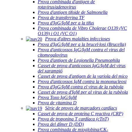
Prova combinada d'antigen de
rotavirus/adenovirus
Prova d'antigen tifoide de Salmonella
Prova de transferrina TF
Prova d'IgG/IgM per a la tifus
Prova combinada de Vibro Cholerae O139 (VC
O139) i O1 (VC O1)
Prova d'altres malalties infeccioses
Prova d'IgG/IgM per a la brucel·losi (Brucella)
Prova d'anticossos IgG/IgM contra el virus del
citomegalovirus
Prova d'antigen de Legionella Pneumophila
Casset de prova d'anticossos IgG/IgM del virus
del xarampió
Casset de prova d'antigen de la variola del mico
Prova d'anticossos IgM contra la mononucleosi
Prova d'IgG/IgM contra el virus de la rubèola
Casset de prova d'IgM per al virus de la rubèola
Prova Toxo IgG/IgM
Prova de vitamina D
Sèrie de proves de marcadors cardíacs
Casset de prova de proteïna C reactiva (CRP)
Prova de troponina T cardíaca (cTnT)
Prova del dímer D (DD)
Prova combinada de mioglobina/CK-