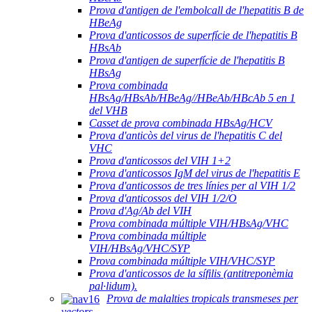
Prova d'antigen de l'embolcall de l'hepatitis B de
HBeAg
Prova d'anticossos de superfície de l'hepatitis B
HBsAb
Prova d'antigen de superfície de l'hepatitis B
HBsAg
Prova combinada
HBsAg/HBsAb/HBeAg//HBeAb/HBcAb 5 en 1
del VHB
Casset de prova combinada HBsAg/HCV
Prova d'anticòs del virus de l'hepatitis C del
VHC
Prova d'anticossos del VIH 1+2
Prova d'anticossos IgM del virus de l'hepatitis E
Prova d'anticossos de tres línies per al VIH 1/2
Prova d'anticossos del VIH 1/2/O
Prova d'Ag/Ab del VIH
Prova combinada múltiple VIH/HBsAg/VHC
Prova combinada múltiple
VIH/HBsAg/VHC/SYP
Prova combinada múltiple VIH/VHC/SYP
Prova d'anticossos de la sífilis (antitreponèmia
pal·lidum).
Prova de malalties tropicals transmeses per
vectors