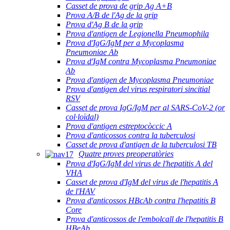
Casset de prova de grip Ag A+B
Prova A/B de l'Ag de la grip
Prova d'Ag B de la grip
Prova d'antigen de Legionella Pneumophila
Prova d'IgG/IgM per a Mycoplasma
Pneumoniae Ab
Prova d'IgM contra Mycoplasma Pneumoniae
Ab
Prova d'antigen de Mycoplasma Pneumoniae
Prova d'antigen del virus respiratori sincitial
RSV
Casset de prova IgG/IgM per al SARS-CoV-2 (or
col·loïdal)
Prova d'antigen estreptocòccic A
Prova d'anticossos contra la tuberculosi
Casset de prova d'antigen de la tuberculosi TB
Quatre proves preoperatòries
Prova d'IgG/IgM del virus de l'hepatitis A del
VHA
Casset de prova d'IgM del virus de l'hepatitis A
de l'HAV
Prova d'anticossos HBcAb contra l'hepatitis B
Core
Prova d'anticossos de l'embolcall de l'hepatitis B
HBeAb