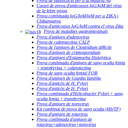
Prova de panificació per a la malària Ag
Casset de prova d'anticossos IgG/IgM del virus
de la febre groga
Prova combinada IgG/IgM/IgM per a ZIKA i
Chikungunya
Prova d'anticossos IgG/IgM contra el virus Zika
Prova de malalties gastrointestinals
Prova d'antigen d'adenovirus
Prova de calprotectina CALP
Prova de l'antigen de Clostridium difficile
Prova d'antigen de criptosporidium
Prova d'antigen d'Entamoeba Histolytica
Prova combinada d'antigen de sang oculta femta
+ transferrina + calprotectina
Prova de sang oculta femtal FOB
Prova d'antigen de Giardia Iamblia
Prova d'anticòs de H. Pylori
Prova d'anticòs de H. Pylori
Prova combinada d'Helicobacter Pylori + sang
oculta femta + transferrina
Prova d'antigen de norovirus
Kit combinat de prova de sang oculta (Hb/TF)
Prova d'antigen de rotavirus
Prova combinada d'antigen de
rotavirus+adenovirus+norovirus