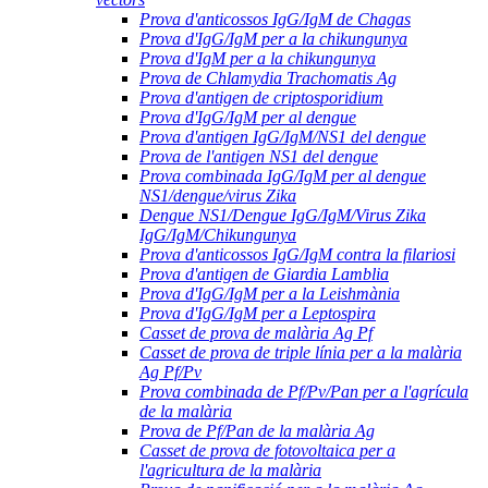
Prova d'anticossos IgG/IgM de Chagas
Prova d'IgG/IgM per a la chikungunya
Prova d'IgM per a la chikungunya
Prova de Chlamydia Trachomatis Ag
Prova d'antigen de criptosporidium
Prova d'IgG/IgM per al dengue
Prova d'antigen IgG/IgM/NS1 del dengue
Prova de l'antigen NS1 del dengue
Prova combinada IgG/IgM per al dengue
NS1/dengue/virus Zika
Dengue NS1/Dengue IgG/IgM/Virus Zika
IgG/IgM/Chikungunya
Prova d'anticossos IgG/IgM contra la filariosi
Prova d'antigen de Giardia Lamblia
Prova d'IgG/IgM per a la Leishmània
Prova d'IgG/IgM per a Leptospira
Casset de prova de malària Ag Pf
Casset de prova de triple línia per a la malària
Ag Pf/Pv
Prova combinada de Pf/Pv/Pan per a l'agrícula
de la malària
Prova de Pf/Pan de la malària Ag
Casset de prova de fotovoltaica per a
l'agricultura de la malària