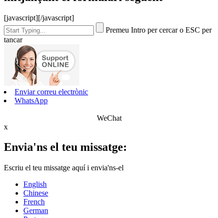
[javascript]
[/javascript]
Premeu Intro per cercar o ESC per
tancar
Enviar correu electrònic
WhatsApp
WeChat
x
Envia'ns el teu missatge:
Escriu el teu missatge aquí i envia'ns-el
English
Chinese
French
German