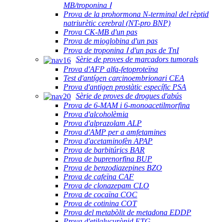
MB/troponina Ⅰ
Prova de la prohormona N-terminal del rèptid
natriurètic cerebral (NT-pro BNP)
Prova CK-MB d'un pas
Prova de mioglobina d'un pas
Prova de troponina Ⅰ d'un pas de TnI
Sèrie de proves de marcadors tumorals
Prova d'AFP alfa-fetoproteïna
Test d'antígen carcinoembrionari CEA
Prova d'antigen prostàtic específic PSA
Sèrie de proves de drogues d'abús
Prova de 6-MAM i 6-monoacetilmorfina
Prova d'alcoholèmia
Prova d'alprazolam ALP
Prova d'AMP per a amfetamines
Prova d'acetaminofèn APAP
Prova de barbitúrics BAR
Prova de buprenorfina BUP
Prova de benzodiazepines BZO
Prova de cafeïna CAF
Prova de clonazepam CLO
Prova de cocaïna COC
Prova de cotinina COT
Prova del metabòlit de metadona EDDP
Prova d'etilglucurònid ETG