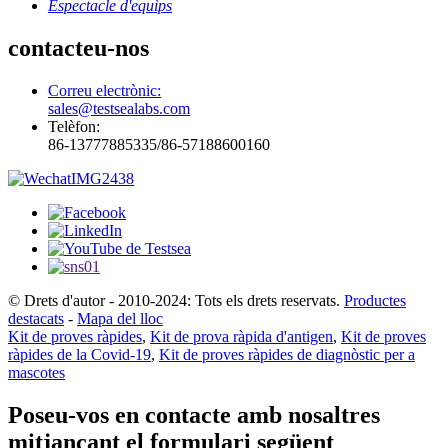
Espectacle d'equips
contacteu-nos
Correu electrònic:
sales@testsealabs.com
Telèfon:
86-13777885335/86-57188600160
© Drets d'autor - 2010-2024: Tots els drets reservats.
Productes
destacats
-
Mapa del lloc
Kit de proves ràpides
,
Kit de prova ràpida d'antigen
,
Kit de proves
ràpides de la Covid-19
,
Kit de proves ràpides de diagnòstic per a
mascotes
Poseu-vos en contacte amb nosaltres
mitjançant el formulari següent