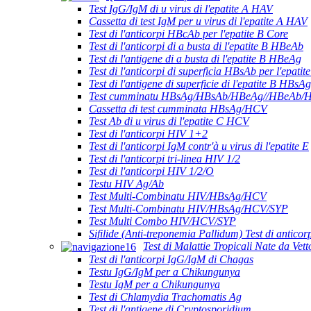
Test IgG/IgM di u virus di l'epatite A HAV
Cassetta di test IgM per u virus di l'epatite A HAV
Test di l'anticorpi HBcAb per l'epatite B Core
Test di l'anticorpi di a busta di l'epatite B HBeAb
Test di l'antigene di a busta di l'epatite B HBeAg
Test di l'anticorpi di superficia HBsAb per l'epatit
Test di l'antigene di superficie di l'epatite B HBsAg
Test cumminatu HBsAg/HBsAb/HBeAg//HBeAb/H
Cassetta di test cumminata HBsAg/HCV
Test Ab di u virus di l'epatite C HCV
Test di l'anticorpi HIV 1+2
Test di l'anticorpi IgM contr'à u virus di l'epatite E
Test di l'anticorpi tri-linea HIV 1/2
Test di l'anticorpi HIV 1/2/O
Testu HIV Ag/Ab
Test Multi-Combinatu HIV/HBsAg/HCV
Test Multi-Combinatu HIV/HBsAg/HCV/SYP
Test Multi Combo HIV/HCV/SYP
Sifilide (Anti-treponemia Pallidum) Test di anticor
Test di Malattie Tropicali Nate da Vett
Test di l'anticorpi IgG/IgM di Chagas
Testu IgG/IgM per a Chikungunya
Testu IgM per a Chikungunya
Test di Chlamydia Trachomatis Ag
Test di l'antigene di Cryptosporidium