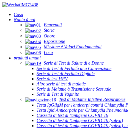
Casa
Nantu à noi
Benvenuti
Storia
Onore
Esposizione
Missione è Valori Fundamentali
Locu
prudutti umani
Serie di Test di Salute di e Donne
Serie di Test di Fertilità di a Cunvenzione
Serie di Test di Fertilità Digitale
Serie di test HPV
Altre serie di test di malatie
Serie di Malattie à Trasmissione Sessuale
Serie di Test di Vaginite
Test di Malattie Infettive Respiratorie
Testu IgG/IgM per l'anticorpi contr'à Chlamydia
Testu IgM Anticorpale per Chlamydia Pneumonia
Cassetta di test di l'antigene COVID-19
Cassetta di test di l'antigene COVID-19 (saliva)
Cassetta di test di l'antigene COVID-19 (saliva) - s