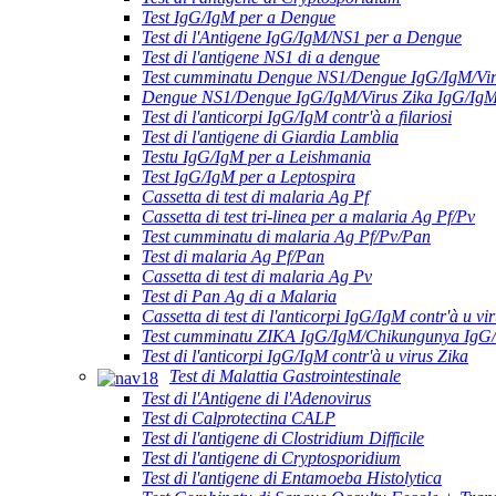
Test IgG/IgM per a Dengue
Test di l'Antigene IgG/IgM/NS1 per a Dengue
Test di l'antigene NS1 di a dengue
Test cumminatu Dengue NS1/Dengue IgG/IgM/Vir
Dengue NS1/Dengue IgG/IgM/Virus Zika IgG/Ig
Test di l'anticorpi IgG/IgM contr'à a filariosi
Test di l'antigene di Giardia Lamblia
Testu IgG/IgM per a Leishmania
Test IgG/IgM per a Leptospira
Cassetta di test di malaria Ag Pf
Cassetta di test tri-linea per a malaria Ag Pf/Pv
Test cumminatu di malaria Ag Pf/Pv/Pan
Test di malaria Ag Pf/Pan
Cassetta di test di malaria Ag Pv
Test di Pan Ag di a Malaria
Cassetta di test di l'anticorpi IgG/IgM contr'à u vir
Test cumminatu ZIKA IgG/IgM/Chikungunya IgG
Test di l'anticorpi IgG/IgM contr'à u virus Zika
Test di Malattia Gastrointestinale
Test di l'Antigene di l'Adenovirus
Test di Calprotectina CALP
Test di l'antigene di Clostridium Difficile
Test di l'antigene di Cryptosporidium
Test di l'antigene di Entamoeba Histolytica