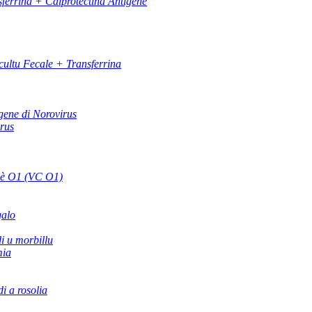
ferrina + Calprotectina Antigene
ultu Fecale + Transferrina
gene di Norovirus
irus
 è O1 (VC O1)
galo
di u morbillu
mia
di a rosolia