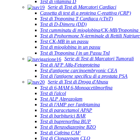
Test di vitamina D
Serie di Test di Marcatori Cardiaci
Cassetta di test di a proteina C-reattiva (CRP)
Test di Troponina T Cardiaca (cTnT)
Test di D-Dimeru (DD)
Test cumminatu di mioglobina/CK-MB/Troponina 
Test di Prohormone N-terminale di Rettili Natriur
Test CK-MB in un passu
Test di mioglobina in un passu
Test di Troponina Ⅰ in un Passu TnI
Serie di Test di Marcatori Tumorali
Test di AFP Alfa-Fetoproteina
Test d'antigene carcinoembryonic CEA
Test di l'antigene specificu di a prostata PSA
Serie di Test di Droga d'Abusu
Test di 6-MAM 6-Monoacetilmorfina
Test di l'alcol
Test ALP Alprazolam
Test di l'AMP per l'anfetamina
Test di paracetamol APAP
Test di barbiturici BAR
Test di buprenorfina BUP
Test di Benzodiazepine BZO
Test di Cafeina CAF
Test di Clonazepam CLO