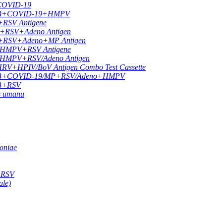
 COVID-19
LU A/B+COVID-19+HMPV
+RSV Antigene
9+RSV+Adeno Antigen
19+RSV+Adeno+MP Antigen
9/HMPV+RSV Antigene
9/HMPV+RSV/Adeno Antigen
HPIV/BoV Antigen Combo Test Cassette
FLU A/B+COVID-19/MP+RSV/Adeno+HMPV
A/B+RSV
us umanu
oniae
e RSV
ale)