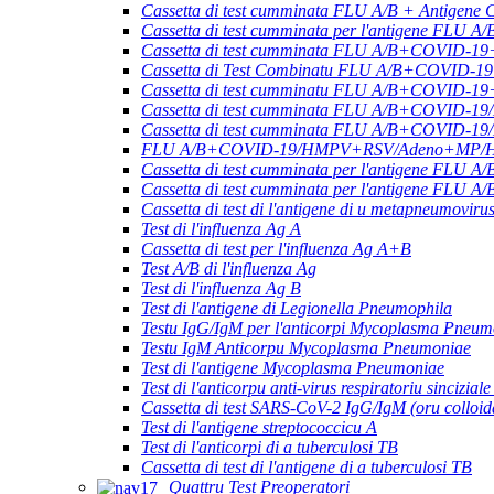
Cassetta di test cumminata FLU A/B + Antigene
Cassetta di test cumminata per l'antigene F
Cassetta di test cumminata FLU A/B+COVID-19
Cassetta di Test Combinatu FLU A/B+COVID-1
Cassetta di test cumminatu FLU A/B+COVID-
Cassetta di test cumminata FLU A/B+COVID-1
Cassetta di test cumminata FLU A/B+COVID-1
FLU A/B+COVID-19/HMPV+RSV/Adeno+MP/HRV+
Cassetta di test cumminata per l'antigene 
Cassetta di test cumminata per l'antigene FLU 
Cassetta di test di l'antigene di u metapneumovir
Test di l'influenza Ag A
Cassetta di test per l'influenza Ag A+B
Test A/B di l'influenza Ag
Test di l'influenza Ag B
Test di l'antigene di Legionella Pneumophila
Testu IgG/IgM per l'anticorpi Mycoplasma Pneum
Testu IgM Anticorpu Mycoplasma Pneumoniae
Test di l'antigene Mycoplasma Pneumoniae
Test di l'anticorpu anti-virus respiratoriu sincizial
Cassetta di test SARS-CoV-2 IgG/IgM (oru colloid
Test di l'antigene streptococcicu A
Test di l'anticorpi di a tuberculosi TB
Cassetta di test di l'antigene di a tuberculosi TB
Quattru Test Preoperatori