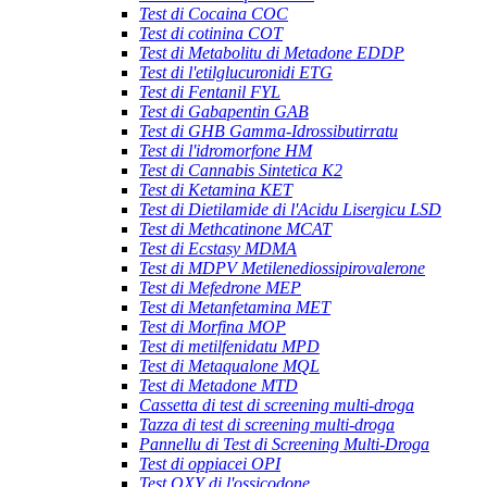
Test di Cocaina COC
Test di cotinina COT
Test di Metabolitu di Metadone EDDP
Test di l'etilglucuronidi ETG
Test di Fentanil FYL
Test di Gabapentin GAB
Test di GHB Gamma-Idrossibutirratu
Test di l'idromorfone HM
Test di Cannabis Sintetica K2
Test di Ketamina KET
Test di Dietilamide di l'Acidu Lisergicu LSD
Test di Methcatinone MCAT
Test di Ecstasy MDMA
Test di MDPV Metilenediossipirovalerone
Test di Mefedrone MEP
Test di Metanfetamina MET
Test di Morfina MOP
Test di metilfenidatu MPD
Test di Metaqualone MQL
Test di Metadone MTD
Cassetta di test di screening multi-droga
Tazza di test di screening multi-droga
Pannellu di Test di Screening Multi-Droga
Test di oppiacei OPI
Test OXY di l'ossicodone