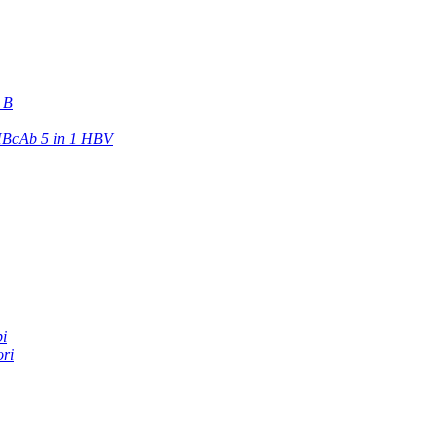
e B
BcAb 5 in 1 HBV
pi
ori