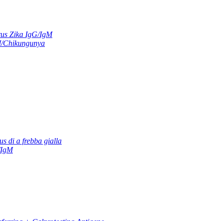
us Zika IgG/IgM
M/Chikungunya
us di a frebba gialla
/IgM