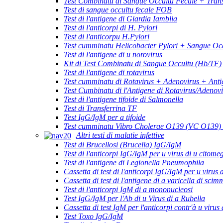
Test Combinatu di Sangue Occultu Fecale + Trans
Test di sangue occultu fecale FOB
Test di l'antigene di Giardia Iamblia
Test di l'anticorpi di H. Pylori
Test di l'anticorpu H.Pylori
Test cumminatu Helicobacter Pylori + Sangue Occ
Test di l'antigene di u norovirus
Kit di Test Combinatu di Sangue Occultu (Hb/TF)
Test di l'antigene di rotavirus
Test cumminatu di Rotavirus + Adenovirus + Anti
Test Cumbinatu di l'Antigene di Rotavirus/Adenov
Test di l'antigene tifoide di Salmonella
Test di Transferrina TF
Test IgG/IgM per a tifoide
Test cumminatu Vibro Cholerae O139 (VC O139)
Altri testi di malatie infettive
Test di Brucellosi (Brucella) IgG/IgM
Test di l'anticorpi IgG/IgM per u virus di u citome
Test di l'antigene di Legionella Pneumophila
Cassetta di test di l'anticorpi IgG/IgM per u virus 
Cassetta di test di l'antigene di a varicella di scim
Test di l'anticorpi IgM di a mononucleosi
Test IgG/IgM per l'Ab di u Virus di a Rubella
Cassetta di test IgM per l'anticorpi contr'à u virus 
Test Toxo IgG/IgM