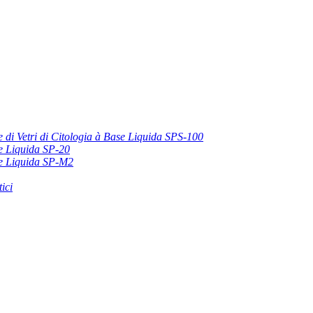
 di Vetri di Citologia à Base Liquida SPS-100
se Liquida SP-20
ase Liquida SP-M2
ici