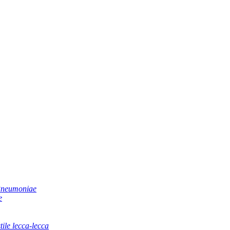
 Pneumoniae
e
tile lecca-lecca