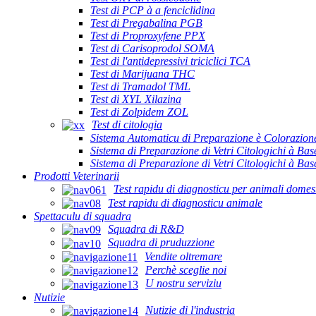
Test di PCP à a fenciclidina
Test di Pregabalina PGB
Test di Proproxyfene PPX
Test di Carisoprodol SOMA
Test di l'antidepressivi triciclici TCA
Test di Marijuana THC
Test di Tramadol TML
Test di XYL Xilazina
Test di Zolpidem ZOL
Test di citologia
Sistema Automaticu di Preparazione è Colorazione
Sistema di Preparazione di Vetri Citologichi à Ba
Sistema di Preparazione di Vetri Citologichi à B
Prodotti Veterinarii
Test rapidu di diagnosticu per animali domest
Test rapidu di diagnosticu animale
Spettaculu di squadra
Squadra di R&D
Squadra di pruduzzione
Vendite oltremare
Perchè sceglie noi
U nostru serviziu
Nutizie
Nutizie di l'industria