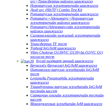
цус+Трансферрин нийлмэл шинжилгээ
Норовирусын эсрэгтөрөгчийн шинжилгээ
Далд цус (Hb/TF) Combo Test Kit
Ротавирусын эсрэгтөрөгчийн шинжилгээ
Ротавирус+Аденовирус+Норовирусын
эсрэгтөрөгчийн нийлмэл шинжилгээ
Ротавирус/Аденовирүсийн эсрэгтөрөгчийн
нийлмэл шинжилгээ
Салмонеллагийн хижигний эсрэгтөрөгчийн
шинжилгээ
Трансферрин TF тест
Typhoid IgG/IgM шинжилгээ
Vibro Cholerae O139(VC O139) ба O1(VC O1)
хосолсон тест
Бусад халдварт өвчний шинжилгээ
Бруцеллёз (Бруцелла) IgG/IgM шинжилгээ
Цитомегало вирусын эсрэгбиеийн IgG/IgM
тест
Legionella Pneumophila эсрэгтөрөгчийн
шинжилгээ
Улаанбурханы вирусын эсрэгбиеийн IgG/IgM
тестийн кассет
Сармагчин цэцгийн эсрэгтөрөгчийн тестийн
кассет
Мононуклеозын эсрэгбиеийн IgM шинжилгээ