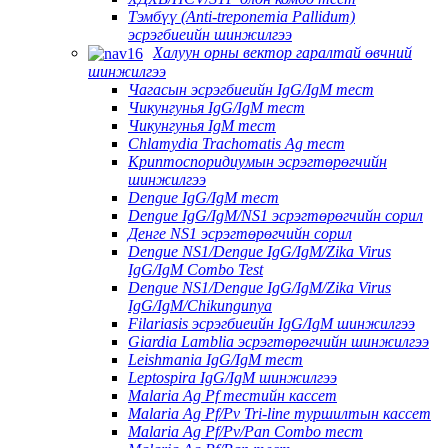
Тэмбүү (Anti-treponemia Pallidum)
эсрэгбиеийн шинжилгээ
Халуун орны вектор гаралтай өвчний
шинжилгээ
Чагасын эсрэгбиеийн IgG/IgM тест
Чикунгунья IgG/IgM тест
Чикунгунья IgM тест
Chlamydia Trachomatis Ag тест
Криптоспоридиумын эсрэгтөрөгчийн
шинжилгээ
Dengue IgG/IgM тест
Dengue IgG/IgM/NS1 эсрэгтөрөгчийн сорил
Денге NS1 эсрэгтөрөгчийн сорил
Dengue NS1/Dengue IgG/IgM/Zika Virus
IgG/IgM Combo Test
Dengue NS1/Dengue IgG/IgM/Zika Virus
IgG/IgM/Chikungunya
Filariasis эсрэгбиеийн IgG/IgM шинжилгээ
Giardia Lamblia эсрэгтөрөгчийн шинжилгээ
Leishmania IgG/IgM тест
Leptospira IgG/IgM шинжилгээ
Malaria Ag Pf тестийн кассет
Malaria Ag Pf/Pv Tri-line туршилтын кассет
Malaria Ag Pf/Pv/Pan Combo тест