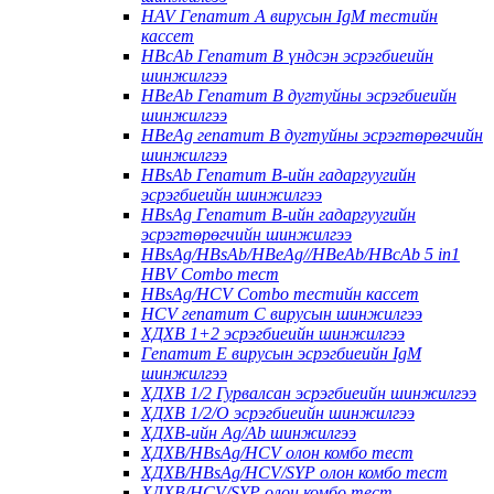
HAV Гепатит А вирусын IgM тестийн
кассет
HBcAb Гепатит В үндсэн эсрэгбиеийн
шинжилгээ
HBeAb Гепатит В дугтуйны эсрэгбиеийн
шинжилгээ
HBeAg гепатит В дугтуйны эсрэгтөрөгчийн
шинжилгээ
HBsAb Гепатит В-ийн гадаргуугийн
эсрэгбиеийн шинжилгээ
HBsAg Гепатит В-ийн гадаргуугийн
эсрэгтөрөгчийн шинжилгээ
HBsAg/HBsAb/HBeAg//HBeAb/HBcAb 5 in1
HBV Combo тест
HBsAg/HCV Combo тестийн кассет
HCV гепатит С вирусын шинжилгээ
ХДХВ 1+2 эсрэгбиеийн шинжилгээ
Гепатит Е вирусын эсрэгбиеийн IgM
шинжилгээ
ХДХВ 1/2 Гурвалсан эсрэгбиеийн шинжилгээ
ХДХВ 1/2/O эсрэгбиеийн шинжилгээ
ХДХВ-ийн Ag/Ab шинжилгээ
ХДХВ/HBsAg/HCV олон комбо тест
ХДХВ/HBsAg/HCV/SYP олон комбо тест
ХДХВ/HCV/SYP олон комбо тест