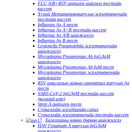
FLU A/B+RSV антиген нийлмэл тестийн
кассет
Хүний Метапневмовирусын эсрэгтөрөгчийн
тестийн кассет
Influenza Ag A тест
Influenza Ag A+B тестийн кассет
Influenza Ag A/B шинжилгээ
Influenza Ag B тест
Legionella Pneumophila эсрэгтөрөгчийн
шинжилгээ
Mycoplasma Pneumoniae Ab IgG/IgM
шинжилгээ
Mycoplasma Pneumoniae Ab IgM тест
Mycoplasma Pneumoniae эсрэгтөрөгчийн
шинжилгээ
RSV амьсгалын замын синцитиал вирусын Ag
тест
SARS-CoV-2 IgG/IgM тестийн кассет
(коллоид алт)
Strep A антиген тест
Сүрьеэгийн эсрэгбиеийн сорил
Сүрьеэгийн эсрэгтөрөгчийн тестийн кассет
Хагалгааны өмнөх дөрвөн шинжилгээ
HAV Гепатит А вирусын IgG/IgM
шинжилгээ