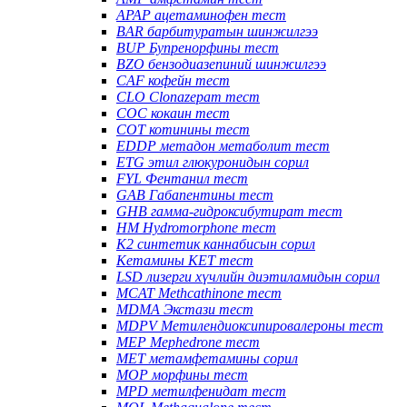
APAP ацетаминофен тест
BAR барбитуратын шинжилгээ
BUP Бупренорфины тест
BZO бензодиазепиний шинжилгээ
CAF кофейн тест
CLO Clonazepam тест
COC кокаин тест
COT котинины тест
EDDP метадон метаболит тест
ETG этил глюкуронидын сорил
FYL Фентанил тест
GAB Габапентины тест
GHB гамма-гидроксибутират тест
HM Hydromorphone тест
K2 синтетик каннабисын сорил
Кетамины KET тест
LSD лизерги хүчлийн диэтиламидын сорил
MCAT Methcathinone тест
MDMA Экстази тест
MDPV Метилендиоксипировалероны тест
MEP Mephedrone тест
MET метамфетамины сорил
MOP морфины тест
MPD метилфенидат тест