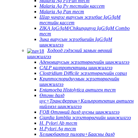
Malaria Ag Pf/Pan тест
Malaria Ag Pv тестийн кассет
Malaria Ag Pan тест
Шар чичрэг вирусын эсрэгбие IgG/IgM
тестийн кассет
ZIKA IgG/IgM/Chikungunya IgG/IgM Combo
тест
Зика вирусын эсрэгбиеийн IgG/IgM
шинжилгээ
Ходоод гэдэсний замын өвчний
шинжилгээ
Аденовирусын эсрэгтөрөгчийн шинжилгээ
CALP калпротектины шинжилгээ
Clostridium Difficile эсрэгтөрөгчийн сорил
Криптоспоридиумын эсрэгтөрөгчийн
шинжилгээ
Entamoeba Histolytica антиген тест
Өтгөн далд
цус+Трансферрин+Кальпротектин антиген
нийлмэл шинжилгээ
FOB Өтгөний далд цусны шинжилгээ
Giardia Iamblia эсрэгтөрөгчийн шинжилгээ
H. Pylori Ab тест
H.Pylori Ag тест
Хеликобактер пилори+Баасны далд