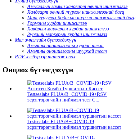
Хүний бүтээгдэхүүн
Амьсгалын замын халдварт өвчний шинжилгээ
Халдварт өвчний түргэн шинжилгээний багц
Мансууруулах бодисын түргэн шинжилгээний багц
Гормоны хурдан шинжилгээ
Хавдрын маркерын хурдан шинжилгээ
Зүрхний маркерын хурдан шинжилгээ
Мал эмнэлгийн бүтээгдэхүүн
Амьтны оношилгооны хурдан тест
Амьтны оношилгооны шуурхай тест
PDF хэлбэрээр татаж авах
Онцлох бүтээгдэхүүн
Testsealabs FLUA/B+COVID-19+RSV
эсрэгтөрөгчийн нийлмэл тест С...
Testsealabs FLUA/B+COVID-19
эсрэгтөрөгчийн нийлмэл туршилтын кассет