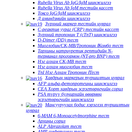
Rubella Virus Ab IgG/IgM шинжилгээ
Rubella Virus Ab IgM тестийн кассет
Токсо IgG/IgM шинжилгээ
Д аминдэмийн шинжилгээ
Зүрхний маркер тестийн цуврал
C-реактив уураг (CRP) тестийн кассет
Зүрхний тропонин T (cTnT) шинжилгээ
D-Dimer (DD) тест
Миоглобин/CK-MB/Тропонин ⅠКомбо тест
Тархины натриуретик рептидийн N-
терминал прогормон (NT-pro BNP) тест
Нэг алхам CK-MB тест
Нэг алхам миоглобин тест
TnI Нэг Алхам Тропонин ⅠТест
Хавдрын маркерын туршилтын цуврал
AFP альфа-фетопротеины шинжилгээ
CEA Хорт хавдрын эсрэгтөрөгчийн сорил
PSA түрүү булчирхайн өвөрмөц
эсрэгтөрөгчийн шинжилгээ
Мансууруулах бодис хэрэглэх туршилтын
цуврал
6-MAM 6-Monoacetylmorphine тест
Архины сорил
ALP Alprazolam тест
AMP амфетамин тест