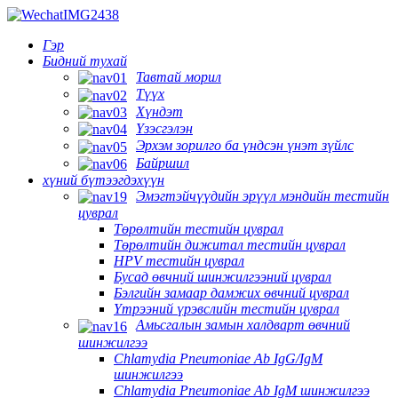
Гэр
Бидний тухай
Тавтай морил
Түүх
Хүндэт
Үзэсгэлэн
Эрхэм зорилго ба үндсэн үнэт зүйлс
Байршил
хүний ​​бүтээгдэхүүн
Эмэгтэйчүүдийн эрүүл мэндийн тестийн
цуврал
Төрөлтийн тестийн цуврал
Төрөлтийн дижитал тестийн цуврал
HPV тестийн цуврал
Бусад өвчний шинжилгээний цуврал
Бэлгийн замаар дамжих өвчний цуврал
Үтрээний үрэвслийн тестийн цуврал
Амьсгалын замын халдварт өвчний
шинжилгээ
Chlamydia Pneumoniae Ab IgG/IgM
шинжилгээ
Chlamydia Pneumoniae Ab IgM шинжилгээ