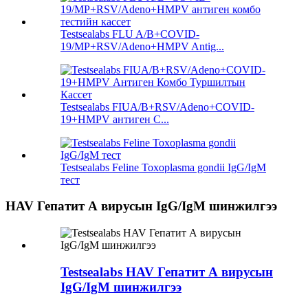
Testsealabs FLU A/B+COVID-
19/MP+RSV/Adeno+HMPV Antig...
Testsealabs FIUA/B+RSV/Adeno+COVID-
19+HMPV антиген С...
Testsealabs Feline Toxoplasma gondii IgG/IgM
тест
HAV Гепатит А вирусын IgG/IgM шинжилгээ
Testsealabs HAV Гепатит А вирусын
IgG/IgM шинжилгээ