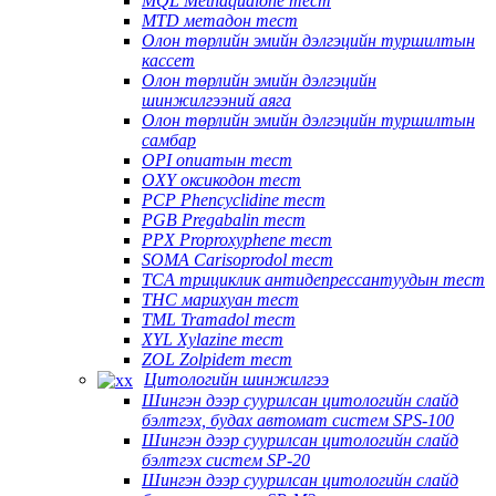
MQL Methaqualone тест
MTD метадон тест
Олон төрлийн эмийн дэлгэцийн туршилтын
кассет
Олон төрлийн эмийн дэлгэцийн
шинжилгээний аяга
Олон төрлийн эмийн дэлгэцийн туршилтын
самбар
OPI опиатын тест
OXY оксикодон тест
PCP Phencyclidine тест
PGB Pregabalin тест
PPX Proproxyphene тест
SOMA Carisoprodol тест
TCA трициклик антидепрессантуудын тест
THC марихуан тест
TML Tramadol тест
XYL Xylazine тест
ZOL Zolpidem тест
Цитологийн шинжилгээ
Шингэн дээр суурилсан цитологийн слайд
бэлтгэх, будах автомат систем SPS-100
Шингэн дээр суурилсан цитологийн слайд
бэлтгэх систем SP-20
Шингэн дээр суурилсан цитологийн слайд