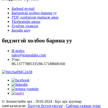
Бидний тухай
Бидэнтэй холбоо барина уу
PDF хэлбэрээр татаж авах
Үйлдвэрийн аялал
Хүндэт үнэмлэх
Багийн шоу
бидэнтэй холбоо барина уу
И-мэйл:
sales@testsealabs.com
Утас:
86-13777885335/86-57188600160
© Зохиогчийн эрх - 2010-2024 : Бүх эрх хуулиар
хамгаалагдсан.
Халуун бүтээгдэхүүн
-
Сайтын газрын зураг