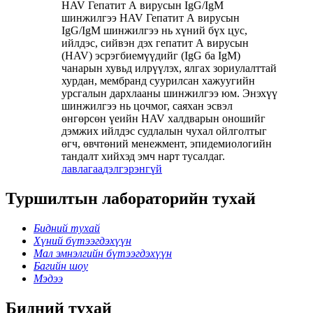
HAV Гепатит А вирусын IgG/IgM
шинжилгээ HAV Гепатит А вирусын
IgG/IgM шинжилгээ нь хүний ​​бүх цус,
ийлдэс, сийвэн дэх гепатит А вирусын
(HAV) эсрэгбиемүүдийг (IgG ба IgM)
чанарын хувьд илрүүлэх, ялгах зориулалттай
хурдан, мембранд суурилсан хажуугийн
урсгалын дархлааны шинжилгээ юм. Энэхүү
шинжилгээ нь цочмог, саяхан эсвэл
өнгөрсөн үеийн HAV халдварын оношийг
дэмжих ийлдэс судлалын чухал ойлголтыг
өгч, өвчтөний менежмент, эпидемиологийн
тандалт хийхэд эмч нарт тусалдаг.
лавлагаа
дэлгэрэнгүй
Туршилтын лабораторийн тухай
Бидний тухай
Хүний бүтээгдэхүүн
Мал эмнэлгийн бүтээгдэхүүн
Багийн шоу
Мэдээ
Бидний тухай