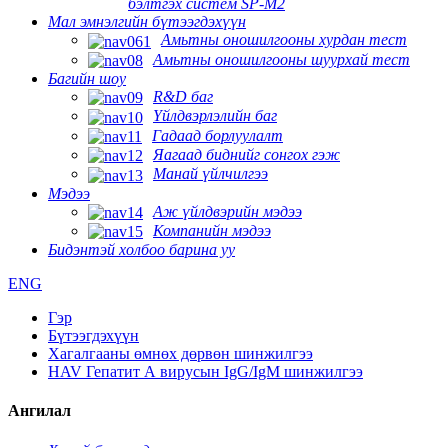
бэлтгэх систем SP-M2
Мал эмнэлгийн бүтээгдэхүүн
Амьтны оношилгооны хурдан тест
Амьтны оношилгооны шуурхай тест
Багийн шоу
R&D баг
Үйлдвэрлэлийн баг
Гадаад борлуулалт
Яагаад биднийг сонгох гэж
Манай үйлчилгээ
Мэдээ
Аж үйлдвэрийн мэдээ
Компанийн мэдээ
Бидэнтэй холбоо барина уу
ENG
Гэр
Бүтээгдэхүүн
Хагалгааны өмнөх дөрвөн шинжилгээ
HAV Гепатит А вирусын IgG/IgM шинжилгээ
Ангилал