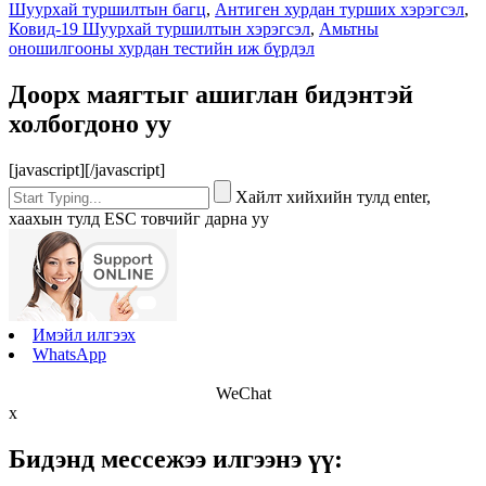
Шуурхай туршилтын багц
,
Антиген хурдан турших хэрэгсэл
,
Ковид-19 Шуурхай туршилтын хэрэгсэл
,
Амьтны
оношилгооны хурдан тестийн иж бүрдэл
Доорх маягтыг ашиглан бидэнтэй
холбогдоно уу
[javascript]
[/javascript]
Хайлт хийхийн тулд enter,
хаахын тулд ESC товчийг дарна уу
Имэйл илгээх
WhatsApp
WeChat
x
Бидэнд мессежээ илгээнэ үү: