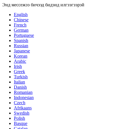
Энд мессежээ бичээд бидэнд илгээгээрэй
English
Chinese
French
German
Portuguese
Spanish
Russian
Japanese
Korean
Arabic
Irish
Greek
Turkish
Italian
Danish
Romanian
Indonesian
Czech
Afrikaans
Swedish
Polish
Basque
Catalan