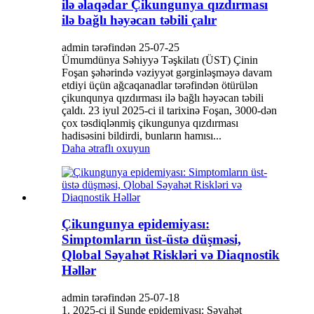
ilə əlaqədar Çikungunya qızdırması
ilə bağlı həyəcan təbili çalır
admin tərəfindən 25-07-25
Ümumdünya Səhiyyə Təşkilatı (ÜST) Çinin
Foşan şəhərində vəziyyət gərginləşməyə davam
etdiyi üçün ağcaqanadlar tərəfindən ötürülən
çikunqunya qızdırması ilə bağlı həyəcan təbili
çaldı. 23 iyul 2025-ci il tarixinə Foşan, 3000-dən
çox təsdiqlənmiş çikungunya qızdırması
hadisəsini bildirdi, bunların hamısı...
Daha ətraflı oxuyun
Çikungunya epidemiyası:
Simptomların üst-üstə düşməsi,
Qlobal Səyahət Riskləri və Diaqnostik
Həllər
admin tərəfindən 25-07-18
1. 2025-ci il Şunde epidemiyası: Səyahət