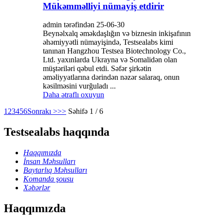
Mükəmməlliyi nümayiş etdirir
admin tərəfindən 25-06-30
Beynəlxalq əməkdaşlığın və biznesin inkişafının
əhəmiyyətli nümayişində, Testsealabs kimi
tanınan Hangzhou Testsea Biotechnology Co.,
Ltd. yaxınlarda Ukrayna və Somalidən olan
müştəriləri qəbul etdi. Səfər şirkətin
əməliyyatlarına dərindən nəzər salaraq, onun
kəsilməsini vurğuladı ...
Daha ətraflı oxuyun
1
2
3
4
5
6
Sonrakı >
>>
Səhifə 1 / 6
Testsealabs haqqında
Haqqımızda
İnsan Məhsulları
Baytarlıq Məhsulları
Komanda şousu
Xəbərlər
Haqqımızda