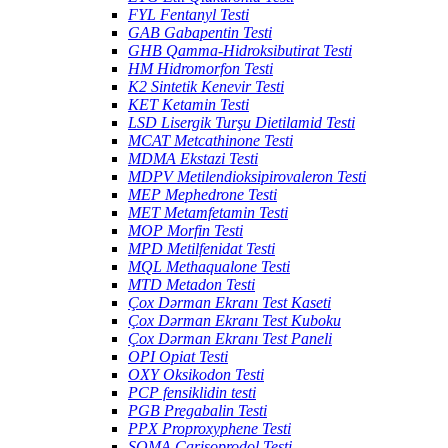
FYL Fentanyl Testi
GAB Gabapentin Testi
GHB Qamma-Hidroksibutirat Testi
HM Hidromorfon Testi
K2 Sintetik Kenevir Testi
KET Ketamin Testi
LSD Lisergik Turşu Dietilamid Testi
MCAT Metcathinone Testi
MDMA Ekstazi Testi
MDPV Metilendioksipirovaleron Testi
MEP Mephedrone Testi
MET Metamfetamin Testi
MOP Morfin Testi
MPD Metilfenidat Testi
MQL Methaqualone Testi
MTD Metadon Testi
Çox Dərman Ekranı Test Kaseti
Çox Dərman Ekranı Test Kuboku
Çox Dərman Ekranı Test Paneli
OPI Opiat Testi
OXY Oksikodon Testi
PCP fensiklidin testi
PGB Pregabalin Testi
PPX Proproxyphene Testi
SOMA Carisoprodol Testi