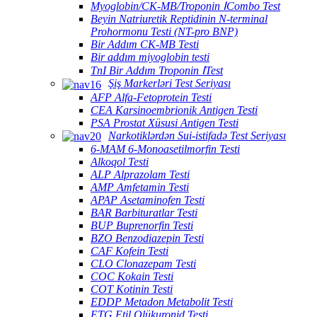
Myoglobin/CK-MB/Troponin ⅠCombo Test
Beyin Natriuretik Reptidinin N-terminal
Prohormonu Testi (NT-pro BNP)
Bir Addım CK-MB Testi
Bir addım miyoglobin testi
TnI Bir Addım Troponin ⅠTest
Şiş Markerləri Test Seriyası
AFP Alfa-Fetoprotein Testi
CEA Karsinoembrionik Antigen Testi
PSA Prostat Xüsusi Antigen Testi
Narkotiklərdən Sui-istifadə Test Seriyası
6-MAM 6-Monoasetilmorfin Testi
Alkoqol Testi
ALP Alprazolam Testi
AMP Amfetamin Testi
APAP Asetaminofen Testi
BAR Barbituratlar Testi
BUP Buprenorfin Testi
BZO Benzodiazepin Testi
CAF Kofein Testi
CLO Clonazepam Testi
COC Kokain Testi
COT Kotinin Testi
EDDP Metadon Metabolit Testi
ETG Etil Qlükuronid Testi