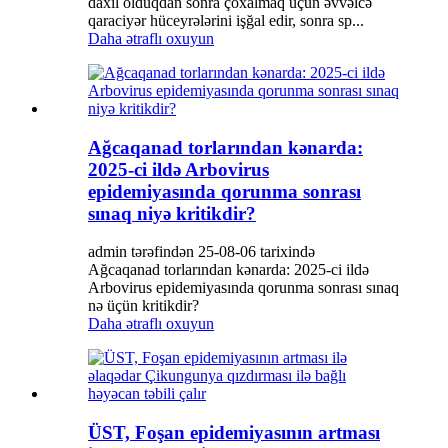
daxil olduqdan sonra çoxalmaq üçün əvvəlcə
qaraciyər hüceyrələrini işğal edir, sonra sp...
Daha ətraflı oxuyun
Ağcaqanad torlarından kənarda:
2025-ci ildə Arbovirus
epidemiyasında qorunma sonrası
sınaq niyə kritikdir?
admin tərəfindən 25-08-06 tarixində
Ağcaqanad torlarından kənarda: 2025-ci ildə
Arbovirus epidemiyasında qorunma sonrası sınaq
nə üçün kritikdir?
Daha ətraflı oxuyun
ÜST, Foşan epidemiyasının artması