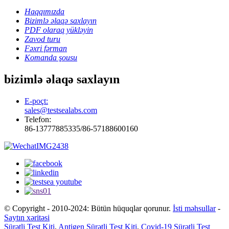
Haqqımızda
Bizimlə əlaqə saxlayın
PDF olaraq yükləyin
Zavod turu
Fəxri fərman
Komanda şousu
bizimlə əlaqə saxlayın
E-poçt:
sales@testsealabs.com
Telefon:
86-13777885335/86-57188600160
© Copyright - 2010-2024: Bütün hüquqlar qorunur.
İsti məhsullar
-
Saytın xəritəsi
Sürətli Test Kiti
,
Antigen Sürətli Test Kiti
,
Covid-19 Sürətli Test