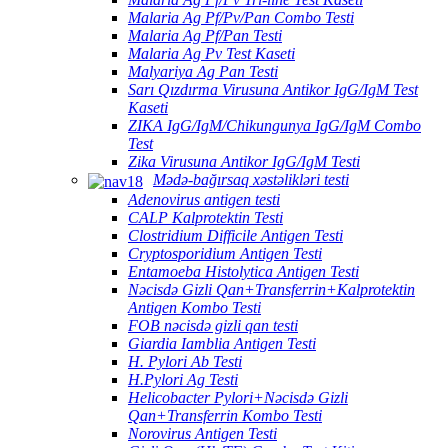
Malaria Ag Pf/Pv/Pan Combo Testi
Malaria Ag Pf/Pan Testi
Malaria Ag Pv Test Kaseti
Malyariya Ag Pan Testi
Sarı Qızdırma Virusuna Antikor IgG/IgM Test
Kaseti
ZIKA IgG/IgM/Chikungunya IgG/IgM Combo
Test
Zika Virusuna Antikor IgG/IgM Testi
Mədə-bağırsaq xəstəlikləri testi
Adenovirus antigen testi
CALP Kalprotektin Testi
Clostridium Difficile Antigen Testi
Cryptosporidium Antigen Testi
Entamoeba Histolytica Antigen Testi
Nəcisdə Gizli Qan+Transferrin+Kalprotektin
Antigen Kombo Testi
FOB nəcisdə gizli qan testi
Giardia Iamblia Antigen Testi
H. Pylori Ab Testi
H.Pylori Ag Testi
Helicobacter Pylori+Nəcisdə Gizli
Qan+Transferrin Kombo Testi
Norovirus Antigen Testi