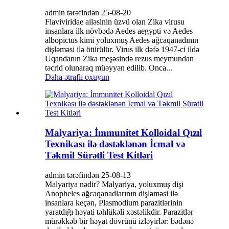
admin tərəfindən 25-08-20
Flaviviridae ailəsinin üzvü olan Zika virusu
insanlara ilk növbədə Aedes aegypti və Aedes
albopictus kimi yoluxmuş Aedes ağcaqanadının
dişləməsi ilə ötürülür. Virus ilk dəfə 1947-ci ildə
Uqandanın Zika meşəsində rezus meymundan
təcrid olunaraq müəyyən edilib. Onca...
Daha ətraflı oxuyun
Malyariya: İmmunitet Kolloidal Qızıl
Texnikası ilə dəstəklənən İcmal və
Təkmil Sürətli Test Kitləri
admin tərəfindən 25-08-13
Malyariya nədir? Malyariya, yoluxmuş dişi
Anopheles ağcaqanadlarının dişləməsi ilə
insanlara keçən, Plasmodium parazitlərinin
yaratdığı həyati təhlükəli xəstəlikdir. Parazitlər
mürəkkəb bir həyat dövrünü izləyirlər: bədənə