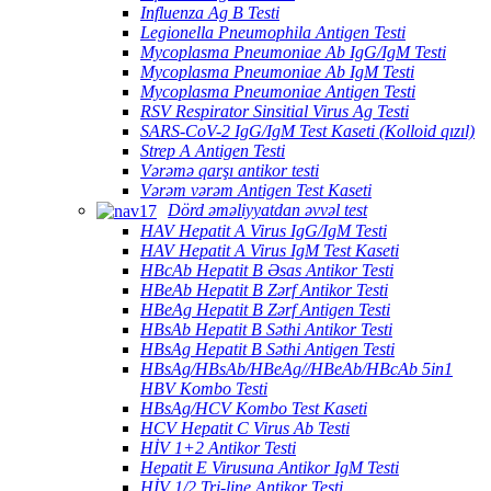
Influenza Ag B Testi
Legionella Pneumophila Antigen Testi
Mycoplasma Pneumoniae Ab IgG/IgM Testi
Mycoplasma Pneumoniae Ab IgM Testi
Mycoplasma Pneumoniae Antigen Testi
RSV Respirator Sinsitial Virus Ag Testi
SARS-CoV-2 IgG/IgM Test Kaseti (Kolloid qızıl)
Strep A Antigen Testi
Vərəmə qarşı antikor testi
Vərəm vərəm Antigen Test Kaseti
Dörd əməliyyatdan əvvəl test
HAV Hepatit A Virus IgG/IgM Testi
HAV Hepatit A Virus IgM Test Kaseti
HBcAb Hepatit B Əsas Antikor Testi
HBeAb Hepatit B Zərf Antikor Testi
HBeAg Hepatit B Zərf Antigen Testi
HBsAb Hepatit B Səthi Antikor Testi
HBsAg Hepatit B Səthi Antigen Testi
HBsAg/HBsAb/HBeAg//HBeAb/HBcAb 5in1
HBV Kombo Testi
HBsAg/HCV Kombo Test Kaseti
HCV Hepatit C Virus Ab Testi
HİV 1+2 Antikor Testi
Hepatit E Virusuna Antikor IgM Testi
HİV 1/2 Tri-line Antikor Testi