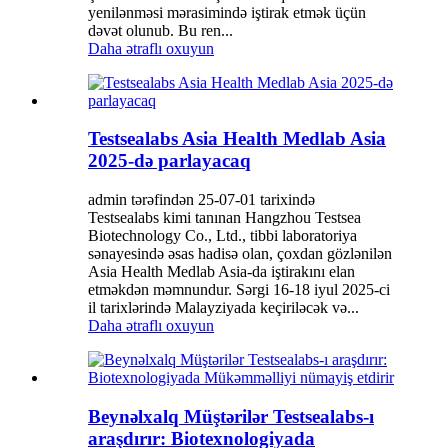
yenilənməsi mərasimində iştirak etmək üçün
dəvət olunub. Bu ren...
Daha ətraflı oxuyun
Testsealabs Asia Health Medlab Asia
2025-də parlayacaq
admin tərəfindən 25-07-01 tarixində
Testsealabs kimi tanınan Hangzhou Testsea
Biotechnology Co., Ltd., tibbi laboratoriya
sənayesində əsas hadisə olan, çoxdan gözlənilən
Asia Health Medlab Asia-da iştirakını elan
etməkdən məmnundur. Sərgi 16-18 iyul 2025-ci
il tarixlərində Malayziyada keçiriləcək və...
Daha ətraflı oxuyun
Beynəlxalq Müştərilər Testsealabs-ı
araşdırır: Biotexnologiyada