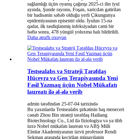
sağlamlığı üçün oyanış çağırışı 2025-ci ilin iyul
ayında, Şunde rayonu, Foşan, xaricdən gətirilən
bir hadisənin səbəb olduğu yerli Çikungunya
epidemiyasının episentri oldu. İyulun 15-nə
qədər, ilk təsdiqlənmiş infeksiyadan cəmi bir
həftə sonra, 478 yüngül yoluxma halı bildirildi.
Daha ətraflı oxuyun
Testsealabs və Strateji Tərəfdaş
Hüceyrə və Gen Terapiyasında Yeni
Fəsil Yazmaq üçün Nobel Mükafatı
laureatı ilə əl-ələ verib
admin tərəfindən 25-07-04 tarixində
Bu yaxınlarda Testsealabs şirkətinin baş meneceri
cənab Zhou Bin strateji tərəfdaş Hailiang
Biotechnology Co., Ltd ilə fiziologiya və ya tibb
üzrə Nobel mükafatı laureatı və ABŞ Milli
Elmlər Akademiyasının üzvü professor Rendi
Şekman arasında keçirilən müqavilənin