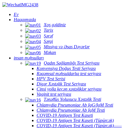
Ev
Haqqımızda
Xoş gəldiniz
Tarix
Şərəf
Sərgi
Missiya və Əsas Dəyərlər
Məkan
insan məhsulları
Qadın Sağlamlığı Test Seriyası
Konvensiya Doğuş Testi Seriyası
Rəqəmsal məhsuldarlıq test seriyası
HPV Test Serisi
Digər Xəstəlik Test Seriyası
Cinsi yolla keçən xəstəliklər seriyası
Vaginit test seriyası
Tənəffüs Yoluxucu Xəstəlik Testi
Chlamydia Pneumoniae Ab IgG/IgM Testi
Chlamydia Pneumoniae Ab IgM Testi
COVID-19 Antigen Test Kaseti
COVID-19 Antigen Test Kaseti (Tüpürcək)
COVID-19 Antigen Test Kaseti (Tüpürcək)——