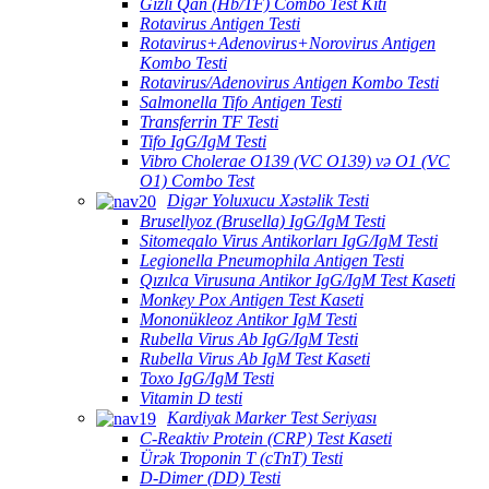
Gizli Qan (Hb/TF) Combo Test Kiti
Rotavirus Antigen Testi
Rotavirus+Adenovirus+Norovirus Antigen
Kombo Testi
Rotavirus/Adenovirus Antigen Kombo Testi
Salmonella Tifo Antigen Testi
Transferrin TF Testi
Tifo IgG/IgM Testi
Vibro Cholerae O139 (VC O139) və O1 (VC
O1) Combo Test
Digər Yoluxucu Xəstəlik Testi
Brusellyoz (Brusella) IgG/IgM Testi
Sitomeqalo Virus Antikorları IgG/IgM Testi
Legionella Pneumophila Antigen Testi
Qızılca Virusuna Antikor IgG/IgM Test Kaseti
Monkey Pox Antigen Test Kaseti
Mononükleoz Antikor IgM Testi
Rubella Virus Ab IgG/IgM Testi
Rubella Virus Ab IgM Test Kaseti
Toxo IgG/IgM Testi
Vitamin D testi
Kardiyak Marker Test Seriyası
C-Reaktiv Protein (CRP) Test Kaseti
Ürək Troponin T (cTnT) Testi
D-Dimer (DD) Testi