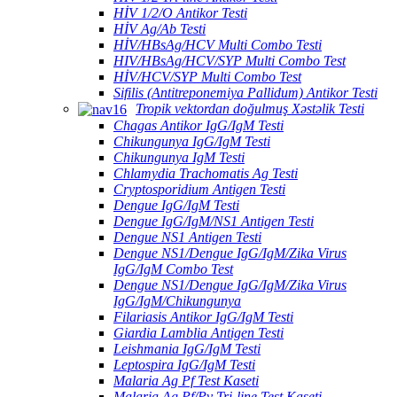
HİV 1/2/O Antikor Testi
HİV Ag/Ab Testi
HİV/HBsAg/HCV Multi Combo Testi
HIV/HBsAg/HCV/SYP Multi Combo Test
HİV/HCV/SYP Multi Combo Test
Sifilis (Antitreponemiya Pallidum) Antikor Testi
Tropik vektordan doğulmuş Xəstəlik Testi
Chagas Antikor IgG/IgM Testi
Chikungunya IgG/IgM Testi
Chikungunya IgM Testi
Chlamydia Trachomatis Ag Testi
Cryptosporidium Antigen Testi
Dengue IgG/IgM Testi
Dengue IgG/IgM/NS1 Antigen Testi
Dengue NS1 Antigen Testi
Dengue NS1/Dengue IgG/IgM/Zika Virus
IgG/IgM Combo Test
Dengue NS1/Dengue IgG/IgM/Zika Virus
IgG/IgM/Chikungunya
Filariasis Antikor IgG/IgM Testi
Giardia Lamblia Antigen Testi
Leishmania IgG/IgM Testi
Leptospira IgG/IgM Testi
Malaria Ag Pf Test Kaseti
Malaria Ag Pf/Pv Tri-line Test Kaseti