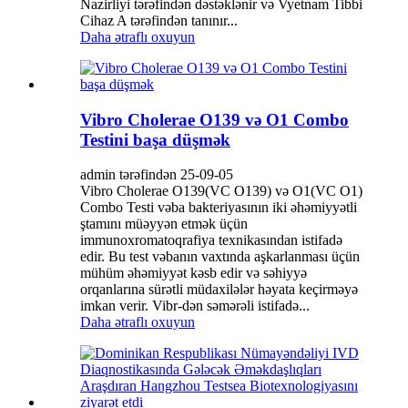
Nazirliyi tərəfindən dəstəklənir və Vyetnam Tibbi
Cihaz A tərəfindən tanınır...
Daha ətraflı oxuyun
Vibro Cholerae O139 və O1 Combo
Testini başa düşmək
admin tərəfindən 25-09-05
Vibro Cholerae O139(VC O139) və O1(VC O1)
Combo Testi vəba bakteriyasının iki əhəmiyyətli
ştamını müəyyən etmək üçün
immunoxromatoqrafiya texnikasından istifadə
edir. Bu test vəbanın vaxtında aşkarlanması üçün
mühüm əhəmiyyət kəsb edir və səhiyyə
orqanlarına sürətli müdaxilələr həyata keçirməyə
imkan verir. Vibr-dən səmərəli istifadə...
Daha ətraflı oxuyun