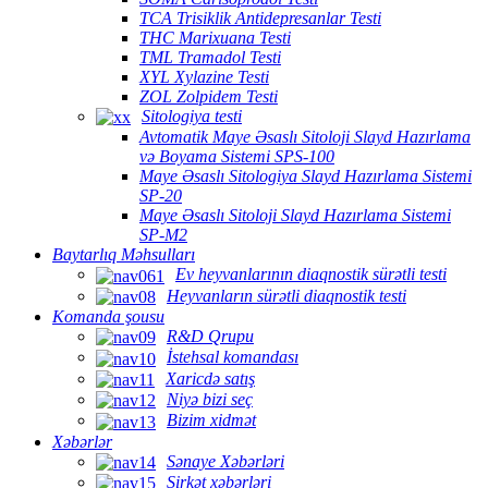
TCA Trisiklik Antidepresanlar Testi
THC Marixuana Testi
TML Tramadol Testi
XYL Xylazine Testi
ZOL Zolpidem Testi
Sitologiya testi
Avtomatik Maye Əsaslı Sitoloji Slayd Hazırlama
və Boyama Sistemi SPS-100
Maye Əsaslı Sitologiya Slayd Hazırlama Sistemi
SP-20
Maye Əsaslı Sitoloji Slayd Hazırlama Sistemi
SP-M2
Baytarlıq Məhsulları
Ev heyvanlarının diaqnostik sürətli testi
Heyvanların sürətli diaqnostik testi
Komanda şousu
R&D Qrupu
İstehsal komandası
Xaricdə satış
Niyə bizi seç
Bizim xidmət
Xəbərlər
Sənaye Xəbərləri
Şirkət xəbərləri