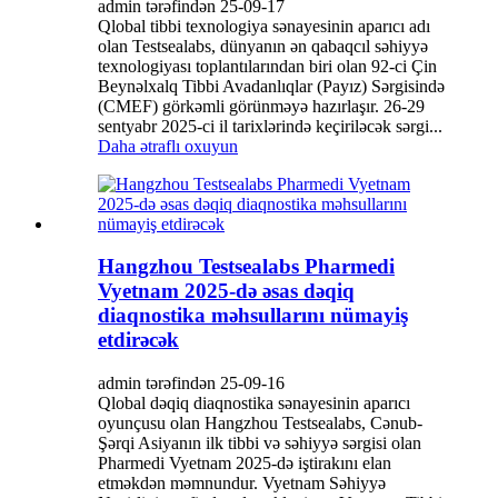
admin tərəfindən 25-09-17
Qlobal tibbi texnologiya sənayesinin aparıcı adı
olan Testsealabs, dünyanın ən qabaqcıl səhiyyə
texnologiyası toplantılarından biri olan 92-ci Çin
Beynəlxalq Tibbi Avadanlıqlar (Payız) Sərgisində
(CMEF) görkəmli görünməyə hazırlaşır. 26-29
sentyabr 2025-ci il tarixlərində keçiriləcək sərgi...
Daha ətraflı oxuyun
Hangzhou Testsealabs Pharmedi
Vyetnam 2025-də əsas dəqiq
diaqnostika məhsullarını nümayiş
etdirəcək
admin tərəfindən 25-09-16
Qlobal dəqiq diaqnostika sənayesinin aparıcı
oyunçusu olan Hangzhou Testsealabs, Cənub-
Şərqi Asiyanın ilk tibbi və səhiyyə sərgisi olan
Pharmedi Vyetnam 2025-də iştirakını elan
etməkdən məmnundur. Vyetnam Səhiyyə