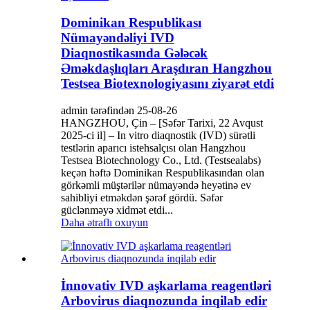
Dominikan Respublikası
Nümayəndəliyi IVD
Diaqnostikasında Gələcək
Əməkdaşlıqları Araşdıran Hangzhou
Testsea Biotexnologiyasını ziyarət etdi
admin tərəfindən 25-08-26
HANGZHOU, Çin – [Səfər Tarixi, 22 Avqust
2025-ci il] – In vitro diaqnostik (IVD) sürətli
testlərin aparıcı istehsalçısı olan Hangzhou
Testsea Biotechnology Co., Ltd. (Testsealabs)
keçən həftə Dominikan Respublikasından olan
görkəmli müştərilər nümayəndə heyətinə ev
sahibliyi etməkdən şərəf gördü. Səfər
güclənməyə xidmət etdi...
Daha ətraflı oxuyun
İnnovativ IVD aşkarlama reagentləri
Arbovirus diaqnozunda inqilab edir