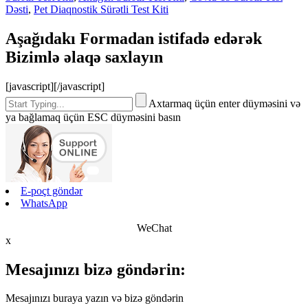
Dəsti
,
Pet Diaqnostik Sürətli Test Kiti
Aşağıdakı Formadan istifadə edərək
Bizimlə əlaqə saxlayın
[javascript]
[/javascript]
Axtarmaq üçün enter düyməsini və
ya bağlamaq üçün ESC düyməsini basın
E-poçt göndər
WhatsApp
WeChat
x
Mesajınızı bizə göndərin:
Mesajınızı buraya yazın və bizə göndərin