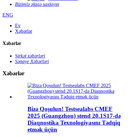
Bizimlə əlaqə saxlayın
ENG
Ev
Xəbərlər
Xəbərlər
Şirkət xəbərləri
Sənaye Xəbərləri
Xəbərlər
Bizə Qoşulun! Testsealabs CMEF
2025 (Guangzhou) stend 20.1S17-də
Diaqnostika Texnologiyasını Tədqiq
etmək üçün