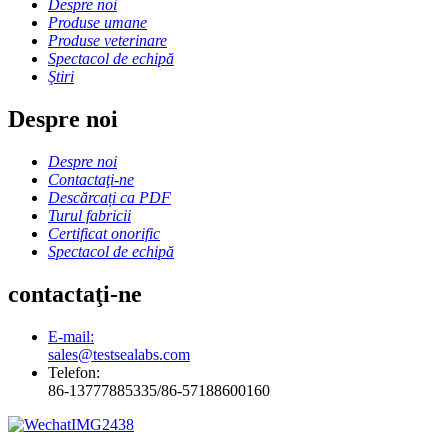
Despre noi
Produse umane
Produse veterinare
Spectacol de echipă
Ştiri
Despre noi
Despre noi
Contactaţi-ne
Descărcați ca PDF
Turul fabricii
Certificat onorific
Spectacol de echipă
contactaţi-ne
E-mail:
sales@testsealabs.com
Telefon:
86-13777885335/86-57188600160