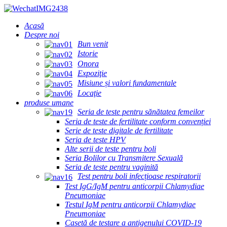
Acasă
Despre noi
Bun venit
Istorie
Onora
Expoziţie
Misiune și valori fundamentale
Locaţie
produse umane
Seria de teste pentru sănătatea femeilor
Seria de teste de fertilitate conform convenției
Serie de teste digitale de fertilitate
Seria de teste HPV
Alte serii de teste pentru boli
Seria Bolilor cu Transmitere Sexuală
Seria de teste pentru vaginită
Test pentru boli infecțioase respiratorii
Test IgG/IgM pentru anticorpii Chlamydiae
Pneumoniae
Testul IgM pentru anticorpii Chlamydiae
Pneumoniae
Casetă de testare a antigenului COVID-19