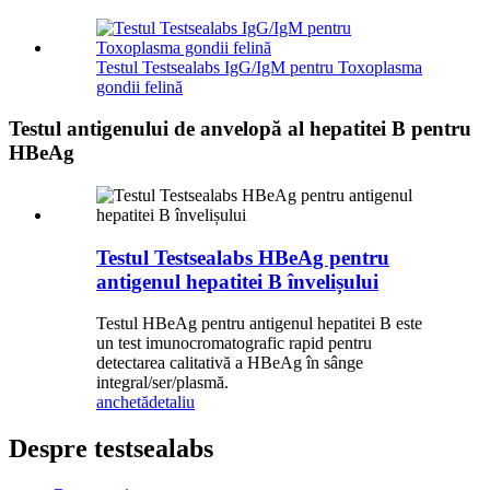
Testul Testsealabs IgG/IgM pentru Toxoplasma
gondii felină
Testul antigenului de anvelopă al hepatitei B pentru
HBeAg
Testul Testsealabs HBeAg pentru
antigenul hepatitei B învelișului
Testul HBeAg pentru antigenul hepatitei B este
un test imunocromatografic rapid pentru
detectarea calitativă a HBeAg în sânge
integral/ser/plasmă.
anchetă
detaliu
Despre testsealabs