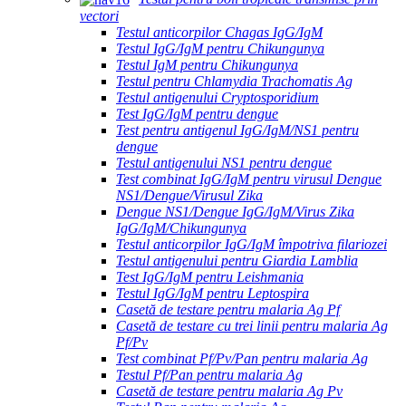
vectori
Testul anticorpilor Chagas IgG/IgM
Testul IgG/IgM pentru Chikungunya
Testul IgM pentru Chikungunya
Testul pentru Chlamydia Trachomatis Ag
Testul antigenului Cryptosporidium
Test IgG/IgM pentru dengue
Test pentru antigenul IgG/IgM/NS1 pentru
dengue
Testul antigenului NS1 pentru dengue
Test combinat IgG/IgM pentru virusul Dengue
NS1/Dengue/Virusul Zika
Dengue NS1/Dengue IgG/IgM/Virus Zika
IgG/IgM/Chikungunya
Testul anticorpilor IgG/IgM împotriva filariozei
Testul antigenului pentru Giardia Lamblia
Test IgG/IgM pentru Leishmania
Testul IgG/IgM pentru Leptospira
Casetă de testare pentru malaria Ag Pf
Casetă de testare cu trei linii pentru malaria Ag
Pf/Pv
Test combinat Pf/Pv/Pan pentru malaria Ag
Testul Pf/Pan pentru malaria Ag
Casetă de testare pentru malaria Ag Pv