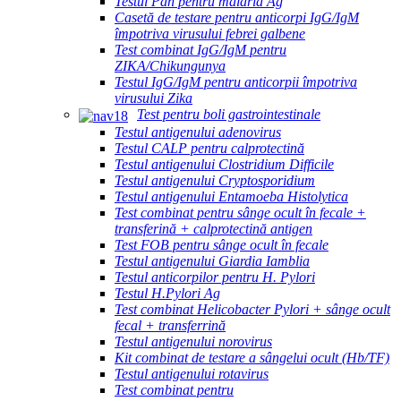
Testul Pan pentru malaria Ag
Casetă de testare pentru anticorpi IgG/IgM
împotriva virusului febrei galbene
Test combinat IgG/IgM pentru
ZIKA/Chikungunya
Testul IgG/IgM pentru anticorpii împotriva
virusului Zika
Test pentru boli gastrointestinale
Testul antigenului adenovirus
Testul CALP pentru calprotectină
Testul antigenului Clostridium Difficile
Testul antigenului Cryptosporidium
Testul antigenului Entamoeba Histolytica
Test combinat pentru sânge ocult în fecale +
transferină + calprotectină antigen
Test FOB pentru sânge ocult în fecale
Testul antigenului Giardia Iamblia
Testul anticorpilor pentru H. Pylori
Testul H.Pylori Ag
Test combinat Helicobacter Pylori + sânge ocult
fecal + transferrină
Testul antigenului norovirus
Kit combinat de testare a sângelui ocult (Hb/TF)
Testul antigenului rotavirus
Test combinat pentru