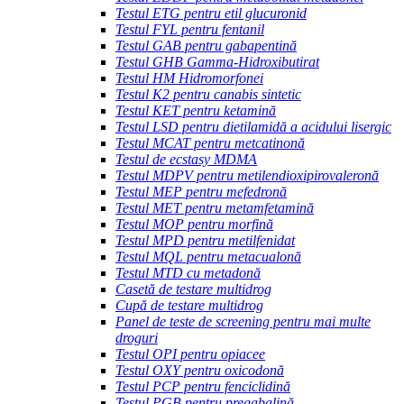
Testul ETG pentru etil glucuronid
Testul FYL pentru fentanil
Testul GAB pentru gabapentină
Testul GHB Gamma-Hidroxibutirat
Testul HM Hidromorfonei
Testul K2 pentru canabis sintetic
Testul KET pentru ketamină
Testul LSD pentru dietilamidă a acidului lisergic
Testul MCAT pentru metcatinonă
Testul de ecstasy MDMA
Testul MDPV pentru metilendioxipirovaleronă
Testul MEP pentru mefedronă
Testul MET pentru metamfetamină
Testul MOP pentru morfină
Testul MPD pentru metilfenidat
Testul MQL pentru metacualonă
Testul MTD cu metadonă
Casetă de testare multidrog
Cupă de testare multidrog
Panel de teste de screening pentru mai multe
droguri
Testul OPI pentru opiacee
Testul OXY pentru oxicodonă
Testul PCP pentru fenciclidină
Testul PGB pentru pregabalină