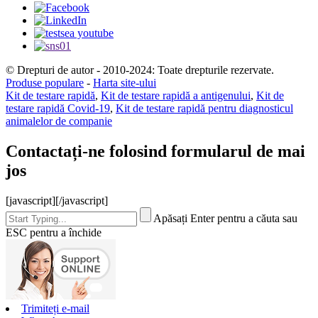
© Drepturi de autor - 2010-2024: Toate drepturile rezervate.
Produse populare
-
Harta site-ului
Kit de testare rapidă
,
Kit de testare rapidă a antigenului
,
Kit de
testare rapidă Covid-19
,
Kit de testare rapidă pentru diagnosticul
animalelor de companie
Contactați-ne folosind formularul de mai
jos
[javascript]
[/javascript]
Apăsați Enter pentru a căuta sau
ESC pentru a închide
Trimiteți e-mail