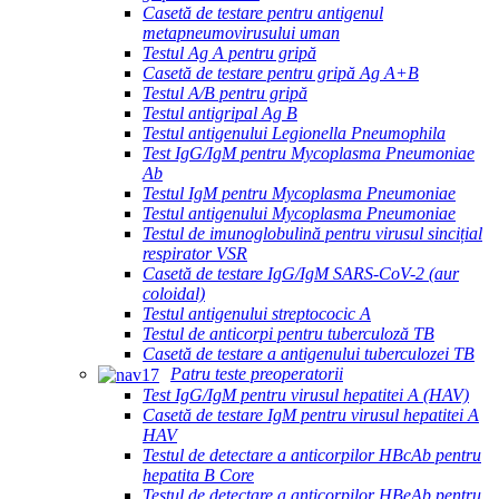
Casetă de testare pentru antigenul
metapneumovirusului uman
Testul Ag A pentru gripă
Casetă de testare pentru gripă Ag A+B
Testul A/B pentru gripă
Testul antigripal Ag B
Testul antigenului Legionella Pneumophila
Test IgG/IgM pentru Mycoplasma Pneumoniae
Ab
Testul IgM pentru Mycoplasma Pneumoniae
Testul antigenului Mycoplasma Pneumoniae
Testul de imunoglobulină pentru virusul sincițial
respirator VSR
Casetă de testare IgG/IgM SARS-CoV-2 (aur
coloidal)
Testul antigenului streptococic A
Testul de anticorpi pentru tuberculoză TB
Casetă de testare a antigenului tuberculozei TB
Patru teste preoperatorii
Test IgG/IgM pentru virusul hepatitei A (HAV)
Casetă de testare IgM pentru virusul hepatitei A
HAV
Testul de detectare a anticorpilor HBcAb pentru
hepatita B Core
Testul de detectare a anticorpilor HBeAb pentru