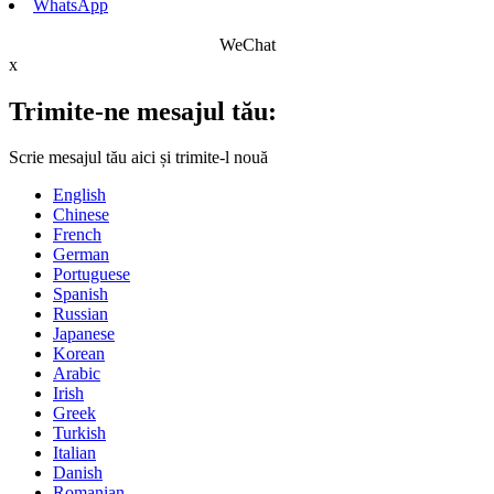
WhatsApp
WeChat
x
Trimite-ne mesajul tău:
Scrie mesajul tău aici și trimite-l nouă
English
Chinese
French
German
Portuguese
Spanish
Russian
Japanese
Korean
Arabic
Irish
Greek
Turkish
Italian
Danish
Romanian