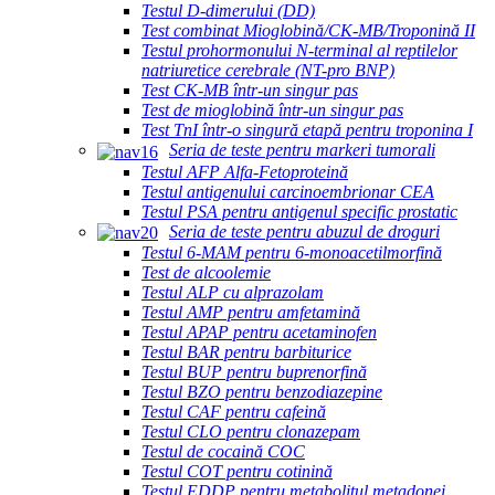
Testul D-dimerului (DD)
Test combinat Mioglobină/CK-MB/Troponină II
Testul prohormonului N-terminal al reptilelor
natriuretice cerebrale (NT-pro BNP)
Test CK-MB într-un singur pas
Test de mioglobină într-un singur pas
Test TnI într-o singură etapă pentru troponina I
Seria de teste pentru markeri tumorali
Testul AFP Alfa-Fetoproteină
Testul antigenului carcinoembrionar CEA
Testul PSA pentru antigenul specific prostatic
Seria de teste pentru abuzul de droguri
Testul 6-MAM pentru 6-monoacetilmorfină
Test de alcoolemie
Testul ALP cu alprazolam
Testul AMP pentru amfetamină
Testul APAP pentru acetaminofen
Testul BAR pentru barbiturice
Testul BUP pentru buprenorfină
Testul BZO pentru benzodiazepine
Testul CAF pentru cafeină
Testul CLO pentru clonazepam
Testul de cocaină COC
Testul COT pentru cotinină
Testul EDDP pentru metabolitul metadonei