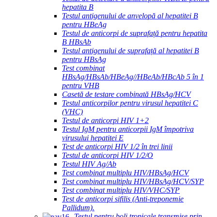
hepatita B
Testul antigenului de anvelopă al hepatitei B
pentru HBeAg
Testul de anticorpi de suprafață pentru hepatita
B HBsAb
Testul antigenului de suprafață al hepatitei B
pentru HBsAg
Test combinat
HBsAg/HBsAb/HBeAg//HBeAb/HBcAb 5 în 1
pentru VHB
Casetă de testare combinată HBsAg/HCV
Testul anticorpilor pentru virusul hepatitei C
(VHC)
Testul de anticorpi HIV 1+2
Testul IgM pentru anticorpii IgM împotriva
virusului hepatitei E
Test de anticorpi HIV 1/2 în trei linii
Testul de anticorpi HIV 1/2/O
Testul HIV Ag/Ab
Test combinat multiplu HIV/HBsAg/HCV
Test combinat multiplu HIV/HBsAg/HCV/SYP
Test combinat multiplu HIV/VHC/SYP
Test de anticorpi sifilis (Anti-treponemie
Pallidum).
Testul pentru boli tropicale transmise prin