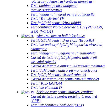
rotavirus+adenovirus+antigen norovirus
Test combinat pentru antigenul
rotavirus/adenovirus
Testul antigenului tifoid pentru Salmonella
Testul Transferinei TF
Test IgG/IgM pentru febră tifoidă
Test combinat Vibro Cholerae O139 (VC O139)
și O1 (VC O1)
Alte teste pentru boli infecțioase
Test IgG/IgM pentru Bruceloză (Brucella)
Testul de anticorpi IgG/IgM împotriva virusului
citomegalo
Testul antigenului Legionella Pneumophila
Casetă de testare IgG/IgM pentru anticorpii
virusului rujeolei
Casetă de testare a antigenului variolei maimuței
Testul IgM pentru anticorpii mononucleotici
Test IgG/IgM pentru virusul rubeolei
Casetă de testare IgM pentru virusul rubeolei
Testul Toxo IgG/IgM
Testul de vitamina D
Seria de teste pentru markeri cardiaci
Casetă de testare pentru proteina C reactivă
(CRP)
Testul troponinei T cardiace (cTnT)