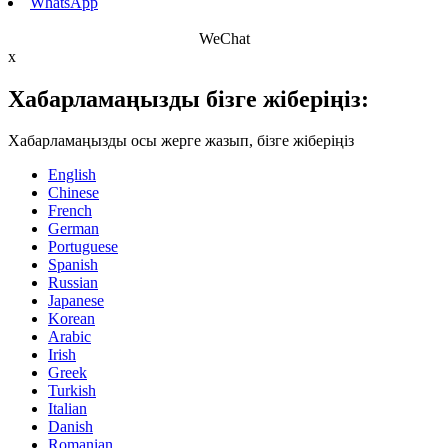
WhatsApp
WeChat
x
Хабарламаңызды бізге жіберіңіз:
Хабарламаңызды осы жерге жазып, бізге жіберіңіз
English
Chinese
French
German
Portuguese
Spanish
Russian
Japanese
Korean
Arabic
Irish
Greek
Turkish
Italian
Danish
Romanian