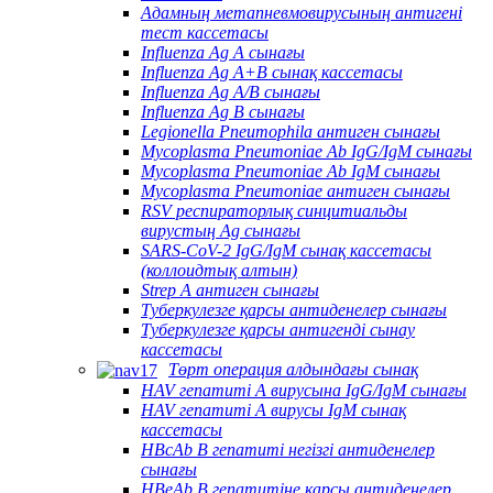
Адамның метапневмовирусының антигені
тест кассетасы
Influenza Ag A сынағы
Influenza Ag A+B сынақ кассетасы
Influenza Ag A/B сынағы
Influenza Ag B сынағы
Legionella Pneumophila антиген сынағы
Mycoplasma Pneumoniae Ab IgG/IgM сынағы
Mycoplasma Pneumoniae Ab IgM сынағы
Mycoplasma Pneumoniae антиген сынағы
RSV респираторлық синцитиальды
вирустың Ag сынағы
SARS-CoV-2 IgG/IgM сынақ кассетасы
(коллоидтық алтын)
Strep A антиген сынағы
Туберкулезге қарсы антиденелер сынағы
Туберкулезге қарсы антигенді сынау
кассетасы
Төрт операция алдындағы сынақ
HAV гепатиті А вирусына IgG/IgM сынағы
HAV гепатиті А вирусы IgM сынақ
кассетасы
HBcAb В гепатиті негізгі антиденелер
сынағы
HBeAb В гепатитіне қарсы антиденелер