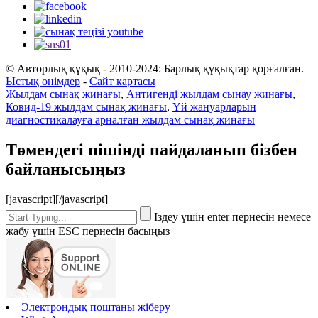
© Авторлық құқық - 2010-2024: Барлық құқықтар қорғалған.
Ыстық өнімдер
-
Сайт картасы
Жылдам сынақ жинағы
,
Антигенді жылдам сынау жинағы
,
Ковид-19 жылдам сынақ жинағы
,
Үй жануарларын
диагностикалауға арналған жылдам сынақ жинағы
Төмендегі пішінді пайдаланып бізбен
байланысыңыз
[javascript]
[/javascript]
Іздеу үшін enter пернесін немесе
жабу үшін ESC пернесін басыңыз
Электрондық поштаны жіберу