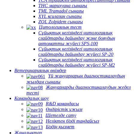
TCA трициклді антидепрессанттар сынағы
THC марихуана сынағы
TML Tramadol сынағы
XYL ксилазин сынағы
ZOL Zolpidem сынағы
Цитологиялық тест
Сұйықтық негізіндегі цитологиялық
слайдтарды дайындау және бояудың
автоматты жүйесі SPS-100
Сұйықтық негізіндегі цитологиялық
слайдтарды дайындау жүйесі SP-20
Сұйықтық негізіндегі цитологиялық
слайдтарды дайындау жүйесі SP-M2
Ветеринариялық өнімдер
Үй жануарларын диагностикалаудың
жылдам сынағы
Жануарларды диагностикалаудың жедел
тесті
Командалық шоу
R&D командасы
Өндірістік ұжым
Шетелде сату
Неліктен бізді таңдайсыз
Біздің қызмет
Жаңалықтар