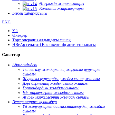
Өнеркәсіп жаңалықтары
Компания жаңалықтары
Бізбен хабарласыңы
ENG
Үй
Өнімдер
Төрт операция алдындағы сынақ
HBeAg гепатиті В конвертінің антиген сынағы
Санаттар
Адам өнімдері
Тыныс алу жолдарының жұқпалы аурулары
сынағы
Жұқпалы аурулардың жедел сынақ жинағы
Дәрі-дәрмектің жедел сынақ жинағы
Гормондардың жылдам сынағы
Ісік маркерлерінің жылдам сынағы
Жүрек маркерлерінің жылдам сынағы
Ветеринариялық өнімдер
Үй жануарларын диагностикалаудың жылдам
сынағы