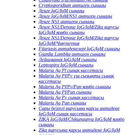
Cryptosporidium антиген сынағы
Денге IgG/IgM сынағы
Денге IgG/IgM/NS1 антиген сынағы
Денге NS1 антиген сынағы
Денге NS1/Dengue IgG/IgM/Zika вирусы
IgG/IgM комбо сынағы
Денге NS1/Dengue IgG/IgM/Zika вирусы
IgG/IgM/Чикунгунья
Filariasis антиденелері IgG/IgM сынағы
Giardia Lamblia антиген сынағы
Лейшмания IgG/IgM сынағы
Leptospira IgG/IgM сынағы
Malaria Ag Pf сынақ кассетасы
Malaria Ag Pf/Pv үш сызықты сынақ
кассетасы
Malaria Ag Pf/Pv/Pan комбо сынағы
Malaria Ag Pf/Pan сынағы
Malaria Ag Pv сынақ кассетасы
Malaria Ag Pan сынағы
Сары безгегі вирусына қарсы антидене
IgG/IgM сынақ кассетасы
ZIKA IgG/IgM/Chikungunya IgG/IgM комбо
сынағы
Zika вирусына қарсы антидене IgG/IgM