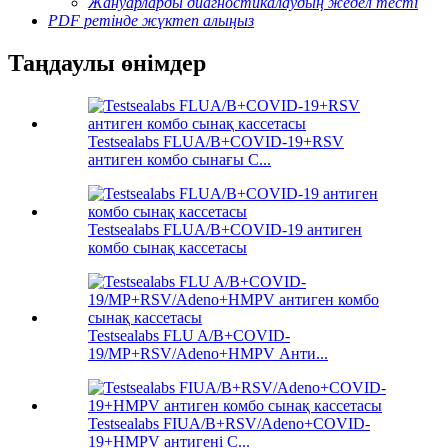
Жануарларды диагностикалаудың жедел тесті
PDF ретінде жүктеп алыңыз
Таңдаулы өнімдер
Testsealabs FLUA/B+COVID-19+RSV
антиген комбо сынағы C...
Testsealabs FLUA/B+COVID-19 антиген
комбо сынақ кассетасы
Testsealabs FLU A/B+COVID-
19/MP+RSV/Adeno+HMPV Анти...
Testsealabs FIUA/B+RSV/Adeno+COVID-
19+HMPV антигені С...