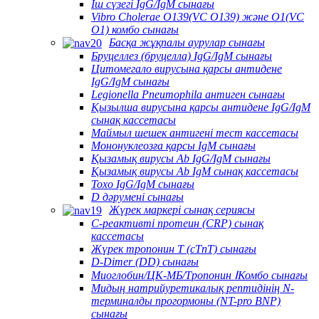
Іш сүзегі IgG/IgM сынағы
Vibro Cholerae O139(VC O139) және O1(VC
O1) комбо сынағы
Басқа жұқпалы аурулар сынағы
Бруцеллез (бруцелла) IgG/IgM сынағы
Цитомегало вирусына қарсы антидене
IgG/IgM сынағы
Legionella Pneumophila антиген сынағы
Қызылша вирусына қарсы антидене IgG/IgM
сынақ кассетасы
Маймыл шешек антигені тест кассетасы
Мононуклеозға қарсы IgM сынағы
Қызамық вирусы Ab IgG/IgM сынағы
Қызамық вирусы Ab IgM сынақ кассетасы
Toxo IgG/IgM сынағы
D дәрумені сынағы
Жүрек маркері сынақ сериясы
C-реактивті протеин (CRP) сынақ
кассетасы
Жүрек тропонин T (cTnT) сынағы
D-Dimer (DD) сынағы
Миоглобин/ЦК-МБ/Тропонин ⅠКомбо сынағы
Мидың натрийуретикалық рептидінің N-
терминалды прогормоны (NT-pro BNP)
сынағы