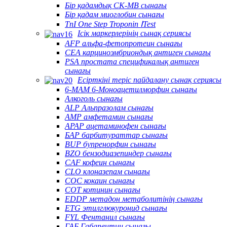
Бір қадамдық CK-MB сынағы
Бір қадам миоглобин сынағы
TnI One Step Troponin ⅠTest
Ісік маркерлерінің сынақ сериясы
AFP альфа-фетопротеин сынағы
CEA карциноэмбриондық антиген сынағы
PSA простата спецификалық антиген
сынағы
Есірткіні теріс пайдалану сынақ сериясы
6-MAM 6-Моноацетилморфин сынағы
Алкоголь сынағы
ALP Альпразолам сынағы
AMP амфетамин сынағы
APAP ацетаминофен сынағы
БАР барбитураттар сынағы
BUP бупренорфин сынағы
BZO бензодиазепиндер сынағы
CAF кофеин сынағы
CLO клоназепам сынағы
COC кокаин сынағы
COT котинин сынағы
EDDP метадон метаболитінің сынағы
ETG этилглюкуронид сынағы
FYL Фентанил сынағы
ГАБ Габапентин сынағы