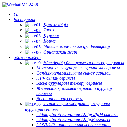
Үй
Біз туралы
Қош келдіңіз
Тарих
Құрмет
Көрме
Миссия және негізгі құндылықтар
Орналасқан жері
адам өнімдері
Әйелдердің денсаулығын тексеру сериясы
Конвенциялық құнарлылық сынағы сериясы
Сандық құнарлылықты сынау сериясы
HPV сынақ сериясы
Басқа ауруларды тексеру сериясы
Жыныстық жолмен берілетін аурулар
сериясы
Вагинит сынақ сериясы
Тыныс алу жолдарының жұқпалы
аурулары сынағы
Chlamydia Pneumoniae Ab IgG/IgM сынағы
Chlamydia Pneumoniae Ab IgM сынағы
COVID-19 антиген сынағы кассетасы