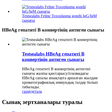
Testsealabs Feline Toxoplasma gondii IgG/IgM
сынағы
HBeAg гепатиті В конвертінің антиген сынағы
Testsealabs HBeAg гепатиті В
конвертінің антиген сынағы
HBeAg гепатиті В конвертінің антигені
сынағы жалпы қан/сарысу/плазмадағы
HBeAg сапалы анықтауға арналған жылдам
хроматографиялық иммундық талдау болып
табылады.
сұрау
деталь
Сынақ зертханалары туралы