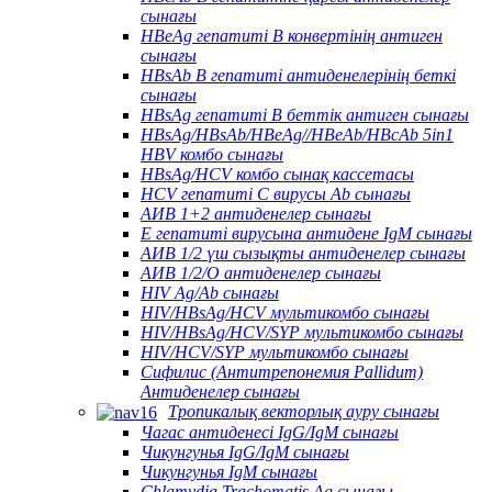
сынағы
HBeAg гепатиті В конвертінің антиген
сынағы
HBsAb В гепатиті антиденелерінің беткі
сынағы
HBsAg гепатиті В беттік антиген сынағы
HBsAg/HBsAb/HBeAg//HBeAb/HBcAb 5in1
HBV комбо сынағы
HBsAg/HCV комбо сынақ кассетасы
HCV гепатиті С вирусы Ab сынағы
АИВ 1+2 антиденелер сынағы
Е гепатиті вирусына антидене IgM сынағы
АИВ 1/2 үш сызықты антиденелер сынағы
АИВ 1/2/O антиденелер сынағы
HIV Ag/Ab сынағы
HIV/HBsAg/HCV мультикомбо сынағы
HIV/HBsAg/HCV/SYP мультикомбо сынағы
HIV/HCV/SYP мультикомбо сынағы
Сифилис (Антитрепонемия Pallidum)
Антиденелер сынағы
Тропикалық векторлық ауру сынағы
Чагас антиденесі IgG/IgM сынағы
Чикунгунья IgG/IgM сынағы
Чикунгунья IgM сынағы
Chlamydia Trachomatis Ag сынағы