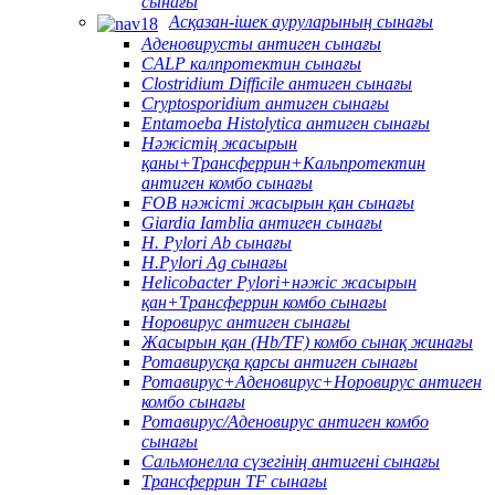
сынағы
Асқазан-ішек ауруларының сынағы
Аденовирусты антиген сынағы
CALP калпротектин сынағы
Clostridium Difficile антиген сынағы
Cryptosporidium антиген сынағы
Entamoeba Histolytica антиген сынағы
Нәжістің жасырын
қаны+Трансферрин+Кальпротектин
антиген комбо сынағы
FOB нәжісті жасырын қан сынағы
Giardia Iamblia антиген сынағы
H. Pylori Ab сынағы
H.Pylori Ag сынағы
Helicobacter Pylori+нәжіс жасырын
қан+Трансферрин комбо сынағы
Норовирус антиген сынағы
Жасырын қан (Hb/TF) комбо сынақ жинағы
Ротавирусқа қарсы антиген сынағы
Ротавирус+Аденовирус+Норовирус антиген
комбо сынағы
Ротавирус/Аденовирус антиген комбо
сынағы
Сальмонелла сүзегінің антигені сынағы
Трансферрин TF сынағы