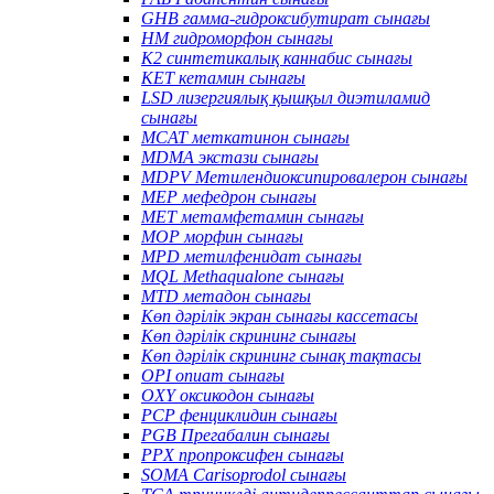
GHB гамма-гидроксибутират сынағы
HM гидроморфон сынағы
K2 синтетикалық каннабис сынағы
KET кетамин сынағы
LSD лизергиялық қышқыл диэтиламид
сынағы
MCAT меткатинон сынағы
MDMA экстази сынағы
MDPV Метилендиоксипировалерон сынағы
MEP мефедрон сынағы
MET метамфетамин сынағы
MOP морфин сынағы
MPD метилфенидат сынағы
MQL Methaqualone сынағы
MTD метадон сынағы
Көп дәрілік экран сынағы кассетасы
Көп дәрілік скрининг сынағы
Көп дәрілік скрининг сынақ тақтасы
OPI опиат сынағы
OXY оксикодон сынағы
PCP фенциклидин сынағы
PGB Прегабалин сынағы
PPX пропроксифен сынағы
SOMA Carisoprodol сынағы