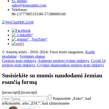
El. paštas:
sales@testsealabs.com
Telefonas:
86-13777885335/86-57188600160
© Autorių teisės - 2010–2024: Visos teisės saugomos.
Karšti
produktai
-
Svetainės planas
Greitojo testo rinkinys
,
Antigeno greitojo tyrimo rinkinys
,
Covid-19
greitojo testo rinkinys
,
Gyvūnų diagnostikos greitojo testo rinkinys
Susisiekite su mumis naudodami žemiau
esančią formą
[javascript]
[/javascript]
Paspauskite „Enter“, kad
ieškotumėte, arba „ESC“, kad uždarytumėte