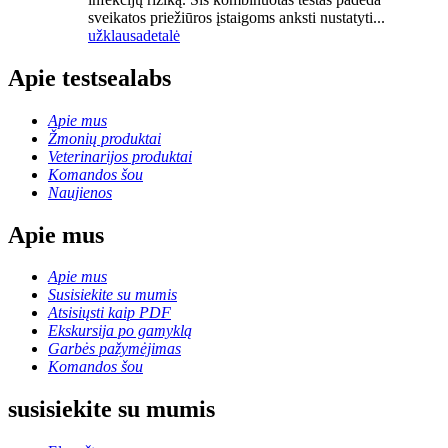
sveikatos priežiūros įstaigoms anksti nustatyti...
užklausa
detalė
Apie testsealabs
Apie mus
Žmonių produktai
Veterinarijos produktai
Komandos šou
Naujienos
Apie mus
Apie mus
Susisiekite su mumis
Atsisiųsti kaip PDF
Ekskursija po gamyklą
Garbės pažymėjimas
Komandos šou
susisiekite su mumis