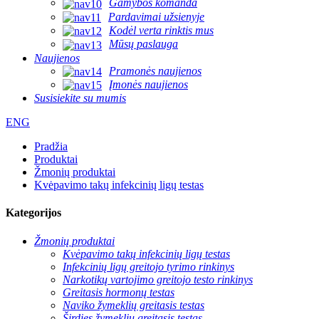
Gamybos komanda
Pardavimai užsienyje
Kodėl verta rinktis mus
Mūsų paslauga
Naujienos
Pramonės naujienos
Įmonės naujienos
Susisiekite su mumis
ENG
Pradžia
Produktai
Žmonių produktai
Kvėpavimo takų infekcinių ligų testas
Kategorijos
Žmonių produktai
Kvėpavimo takų infekcinių ligų testas
Infekcinių ligų greitojo tyrimo rinkinys
Narkotikų vartojimo greitojo testo rinkinys
Greitasis hormonų testas
Naviko žymeklių greitasis testas
Širdies žymeklių greitasis testas