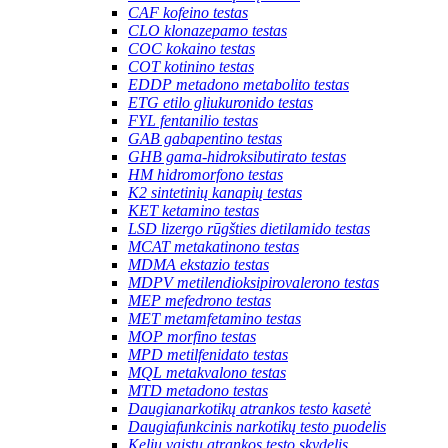
CAF kofeino testas
CLO klonazepamo testas
COC kokaino testas
COT kotinino testas
EDDP metadono metabolito testas
ETG etilo gliukuronido testas
FYL fentanilio testas
GAB gabapentino testas
GHB gama-hidroksibutirato testas
HM hidromorfono testas
K2 sintetinių kanapių testas
KET ketamino testas
LSD lizergo rūgšties dietilamido testas
MCAT metakatinono testas
MDMA ekstazio testas
MDPV metilendioksipirovalerono testas
MEP mefedrono testas
MET metamfetamino testas
MOP morfino testas
MPD metilfenidato testas
MQL metakvalono testas
MTD metadono testas
Daugianarkotikų atrankos testo kasetė
Daugiafunkcinis narkotikų testo puodelis
Kelių vaistų atrankos testo skydelis