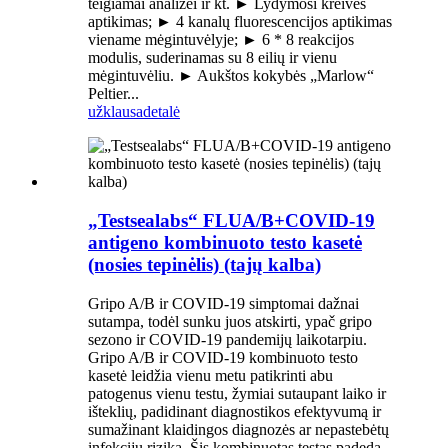
teigiamai analizei ir kt. ► Lydymosi kreivės
aptikimas; ► 4 kanalų fluorescencijos aptikimas
viename mėgintuvėlyje; ► 6 * 8 reakcijos
modulis, suderinamas su 8 eilių ir vienu
mėgintuvėliu. ► Aukštos kokybės „Marlow“
Peltier...
užklausa
detalė
„Testsealabs“ FLUA/B+COVID-19
antigeno kombinuoto testo kasetė
(nosies tepinėlis) (tajų kalba)
Gripo A/B ir COVID-19 simptomai dažnai
sutampa, todėl sunku juos atskirti, ypač gripo
sezono ir COVID-19 pandemijų laikotarpiu.
Gripo A/B ir COVID-19 kombinuoto testo
kasetė leidžia vienu metu patikrinti abu
patogenus vienu testu, žymiai sutaupant laiko ir
išteklių, padidinant diagnostikos efektyvumą ir
sumažinant klaidingos diagnozės ar nepastebėtų
infekcijų riziką. Šis kombinuotas testas padeda