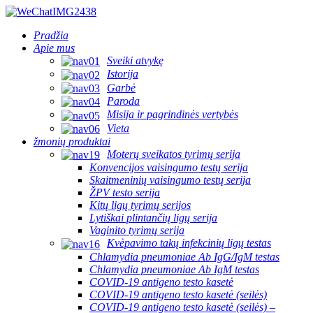
Pradžia
Apie mus
Sveiki atvykę
Istorija
Garbė
Paroda
Misija ir pagrindinės vertybės
Vieta
žmonių produktai
Moterų sveikatos tyrimų serija
Konvencijos vaisingumo testų serija
Skaitmeninių vaisingumo testų serija
ŽPV testo serija
Kitų ligų tyrimų serijos
Lytiškai plintančių ligų serija
Vaginito tyrimų serija
Kvėpavimo takų infekcinių ligų testas
Chlamydia pneumoniae Ab IgG/IgM testas
Chlamydia pneumoniae Ab IgM testas
COVID-19 antigeno testo kasetė
COVID-19 antigeno testo kasetė (seilės)
COVID-19 antigeno testo kasetė (seilės) –