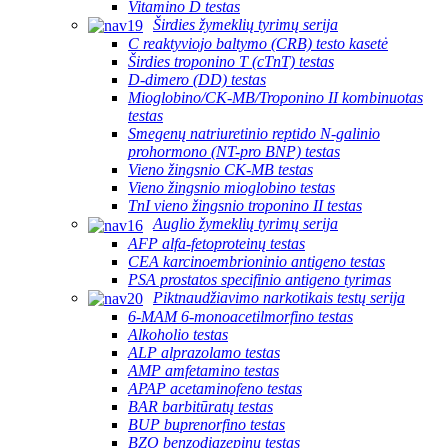
Vitamino D testas
Širdies žymeklių tyrimų serija
C reaktyviojo baltymo (CRB) testo kasetė
Širdies troponino T (cTnT) testas
D-dimero (DD) testas
Mioglobino/CK-MB/Troponino II kombinuotas
testas
Smegenų natriuretinio reptido N-galinio
prohormono (NT-pro BNP) testas
Vieno žingsnio CK-MB testas
Vieno žingsnio mioglobino testas
TnI vieno žingsnio troponino II testas
Auglio žymeklių tyrimų serija
AFP alfa-fetoproteinų testas
CEA karcinoembrioninio antigeno testas
PSA prostatos specifinio antigeno tyrimas
Piktnaudžiavimo narkotikais testų serija
6-MAM 6-monoacetilmorfino testas
Alkoholio testas
ALP alprazolamo testas
AMP amfetamino testas
APAP acetaminofeno testas
BAR barbitūratų testas
BUP buprenorfino testas
BZO benzodiazepinų testas