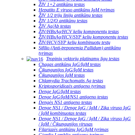
ŽIV 1+2 antikūnų testas
Hepatito E viruso antikūnų IgM tyrimas
ŽIV 1/2 trijų linijų antikūnų testas
ŽIV 1/2/O antikūnų testas
ŽIV Ag/Ab testas
ŽIV/HBsAg/HCV kelių komponentų testas
ŽIV/HBsAg/HCV/SYP kelių komponentų testas
ŽIV/HCV/SYP kelių kombinuotų testų
Sifilio (Anti-treponemia Pallidum) antikūnų
tyrimas
Tropinių vektorių platinamų ligų testas
Chagas antikūnų IgG/IgM testas
Čikungunijos IgG/IgM testas
Čikungunijos IgM testas
Chlamydia Trachomatis Ag testas
Kriptosporidiozės antigeno tyrimas
Denge IgG/IgM testas
Denge IgG/IgM/NS1 antigeno testas
Dengės NS1 antigeno testas
Denge NS1 / Denge IgG / IgM / Zika viruso IgG
/ IgM kombinuotas testas
Denge NS1 / Denge IgG / IgM / Zika viruso IgG
/ IgM / Čikungunijos virusas
Filariazės antikūnų IgG/IgM tyrimas
Giardia Lamblia antigeno tyrimas