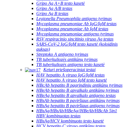
Gripo Ag A+B testo kasetė
Gripo Ag A/B testas
Gripo Ag B testas
Legionella Pneumophila antigeno tyrimas
Mycoplasma pneumoniae Ab IgG/IgM testas
Mycoplasma pneumoniae Ab IgM testas
Mycoplasma pneumoniae antigeno tyrimas
RSV respiracinio sincitinio viruso Ag testas
SARS-CoV-2 IgG/IgM testo kasetė (koloidinis
auksas)
Streptoko A antigeno tyrimas
TB tuberkuliozės antikūnų tyrimas
TB tuberkuliozės antigeno testo kasetė
Keturi priešoperaciniai testai
HAV hepatito A viruso IgG/IgM testas
HAV hepatito A viruso IgM testo kasetė
HBcAb hepatito B pagrindinių antikūnų tyrimas
HBeAb hepatito B apvalkalo antikūnų tyrimas
HBeAg hepatito B apvalkalo antigeno testas
HBsAb hepatito B paviršiaus antikūnų tyrimas
HBsAg hepatito B paviršiaus antigeno tyrimas
HBsAg/HBsAb/HBeAg//HBeAb/HBcAb 5in1
HBV kombinuotas testas
HBsAg/HCV kombinuoto testo kasetė
HCV hepatito C viruso antikūnų testas