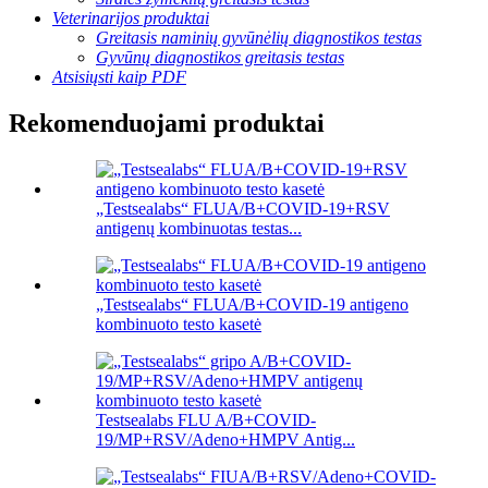
Veterinarijos produktai
Greitasis naminių gyvūnėlių diagnostikos testas
Gyvūnų diagnostikos greitasis testas
Atsisiųsti kaip PDF
Rekomenduojami produktai
„Testsealabs“ FLUA/B+COVID-19+RSV
antigenų kombinuotas testas...
„Testsealabs“ FLUA/B+COVID-19 antigeno
kombinuoto testo kasetė
Testsealabs FLU A/B+COVID-
19/MP+RSV/Adeno+HMPV Antig...