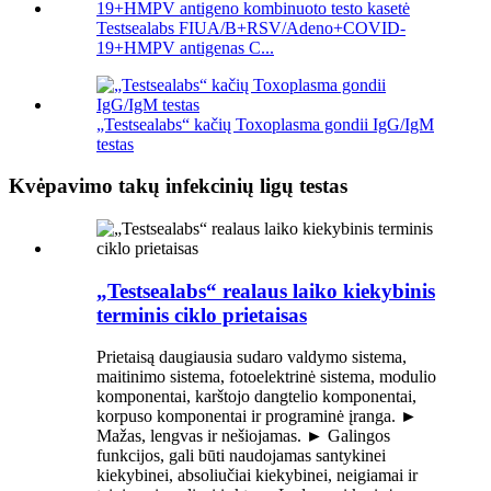
Testsealabs FIUA/B+RSV/Adeno+COVID-
19+HMPV antigenas C...
„Testsealabs“ kačių Toxoplasma gondii IgG/IgM
testas
Kvėpavimo takų infekcinių ligų testas
„Testsealabs“ realaus laiko kiekybinis
terminis ciklo prietaisas
Prietaisą daugiausia sudaro valdymo sistema,
maitinimo sistema, fotoelektrinė sistema, modulio
komponentai, karštojo dangtelio komponentai,
korpuso komponentai ir programinė įranga. ►
Mažas, lengvas ir nešiojamas. ► Galingos
funkcijos, gali būti naudojamas santykinei
kiekybinei, absoliučiai kiekybinei, neigiamai ir