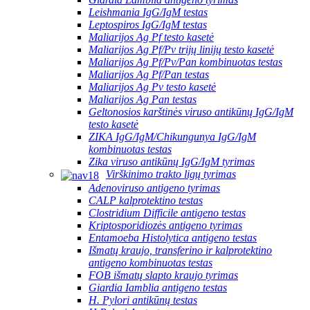
Leishmania IgG/IgM testas
Leptospiros IgG/IgM testas
Maliarijos Ag Pf testo kasetė
Maliarijos Ag Pf/Pv trijų linijų testo kasetė
Maliarijos Ag Pf/Pv/Pan kombinuotas testas
Maliarijos Ag Pf/Pan testas
Maliarijos Ag Pv testo kasetė
Maliarijos Ag Pan testas
Geltonosios karštinės viruso antikūnų IgG/IgM
testo kasetė
ZIKA IgG/IgM/Chikungunya IgG/IgM
kombinuotas testas
Zika viruso antikūnų IgG/IgM tyrimas
Virškinimo trakto ligų tyrimas
Adenoviruso antigeno tyrimas
CALP kalprotektino testas
Clostridium Difficile antigeno testas
Kriptosporidiozės antigeno tyrimas
Entamoeba Histolytica antigeno testas
Išmatų kraujo, transferino ir kalprotektino
antigeno kombinuotas testas
FOB išmatų slapto kraujo tyrimas
Giardia Iamblia antigeno testas
H. Pylori antikūnų testas