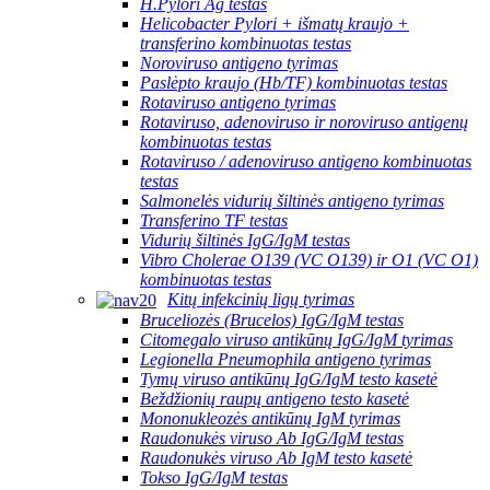
H.Pylori Ag testas
Helicobacter Pylori + išmatų kraujo +
transferino kombinuotas testas
Noroviruso antigeno tyrimas
Paslėpto kraujo (Hb/TF) kombinuotas testas
Rotaviruso antigeno tyrimas
Rotaviruso, adenoviruso ir noroviruso antigenų
kombinuotas testas
Rotaviruso / adenoviruso antigeno kombinuotas
testas
Salmonelės vidurių šiltinės antigeno tyrimas
Transferino TF testas
Vidurių šiltinės IgG/IgM testas
Vibro Cholerae O139 (VC O139) ir O1 (VC O1)
kombinuotas testas
Kitų infekcinių ligų tyrimas
Bruceliozės (Brucelos) IgG/IgM testas
Citomegalo viruso antikūnų IgG/IgM tyrimas
Legionella Pneumophila antigeno tyrimas
Tymų viruso antikūnų IgG/IgM testo kasetė
Beždžionių raupų antigeno testo kasetė
Mononukleozės antikūnų IgM tyrimas
Raudonukės viruso Ab IgG/IgM testas
Raudonukės viruso Ab IgM testo kasetė
Tokso IgG/IgM testas