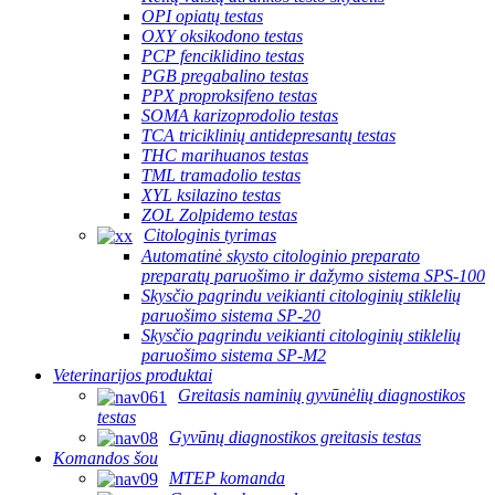
OPI opiatų testas
OXY oksikodono testas
PCP fenciklidino testas
PGB pregabalino testas
PPX proproksifeno testas
SOMA karizoprodolio testas
TCA triciklinių antidepresantų testas
THC marihuanos testas
TML tramadolio testas
XYL ksilazino testas
ZOL Zolpidemo testas
Citologinis tyrimas
Automatinė skysto citologinio preparato
preparatų paruošimo ir dažymo sistema SPS-100
Skysčio pagrindu veikianti citologinių stiklelių
paruošimo sistema SP-20
Skysčio pagrindu veikianti citologinių stiklelių
paruošimo sistema SP-M2
Veterinarijos produktai
Greitasis naminių gyvūnėlių diagnostikos
testas
Gyvūnų diagnostikos greitasis testas
Komandos šou
MTEP komanda