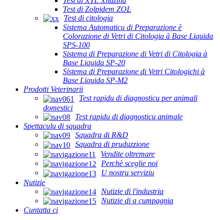
Test di XYL Xilazina
Test di Zolpidem ZOL
Test di citologia
Sistema Automaticu di Preparazione è
Colorazione di Vetri di Citologia à Base Liquida
SPS-100
Sistema di Preparazione di Vetri di Citologia à
Base Liquida SP-20
Sistema di Preparazione di Vetri Citologichi à
Base Liquida SP-M2
Prodotti Veterinarii
Test rapidu di diagnosticu per animali
domestici
Test rapidu di diagnosticu animale
Spettaculu di squadra
Squadra di R&D
Squadra di pruduzzione
Vendite oltremare
Perchè sceglie noi
U nostru serviziu
Nutizie
Nutizie di l'industria
Nutizie di a cumpagnia
Cuntatta ci