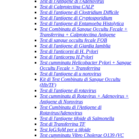
Test di l'Antigene di l'Adenovirus
Test di Calprotectina CALP
Test di l'antigene di Clostridium Difficile
Test di l'antigene di Cryptosporidium
Test di l'antigene di Entamoeba Histolytica
Test Combinatu di Sangue Occultu Fecale +
Transferrina + Calprotectina Antigene
Test di sangue occultu fecale FOB
Test di l'antigene di Giardia Iamblia
Test di l'anticorpi di H. Pylori
Test di l'anticorpu H.Pylori
Test cumminatu Helicobacter Pylori + Sangue
Occultu Fecale + Transferrina
Test di l'antigene di u norovirus
Kit di Test Combinatu di Sangue Occultu
(Hb/TF)
Test di l'antigene di rotavirus
Test cumminatu di Rotavirus + Adenovirus +
Antigene di Norovirus
Test Cumbinatu di l'Antigene di
Rotavirus/Adenovirus
Test di l'antigene tifoide di Salmonella
Test di Transferrina TF
Test IgG/IgM per a tifoide
Test cumminatu Vibro Cholerae O139 (VC