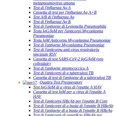
metapneumovirus umanu
Test di l'influenza Ag A
Cassetta di test per l'influenza Ag A+B
Test A/B di l'influenza Ag
Test di l'influenza Ag B
Test di l'antigene di Legionella Pneumophila
Testu IgG/IgM per l'anticorpi Mycoplasma
Pneumoniae
Testu IgM Anticorpu Mycoplasma Pneumoniae
Test di l'antigene Mycoplasma Pneumoniae
Test di l'anticorpu anti-virus respiratoriu
sinciziale RSV
Cassetta di test SARS-CoV-2 IgG/IgM (oru
colloidale)
Test di l'antigene streptococcicu A
Test di l'anticorpi di a tuberculosi TB
Cassetta di test di l'antigene di a tuberculosi TB
Quattru Test Preoperatori
Test IgG/IgM di u virus di l'epatite A HAV
Cassetta di test IgM per u virus di l'epatite A
HAV
Test di l'anticorpi HBcAb per l'epatite B Core
Test di l'anticorpi di a busta di l'epatite B HBeAb
Test di l'antigene di a busta di l'epatite B HBeAg
Test di l'anticorpi di superficia HBsAb per