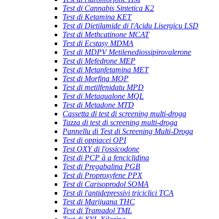
Test di Cannabis Sintetica K2
Test di Ketamina KET
Test di Dietilamide di l'Acidu Lisergicu LSD
Test di Methcatinone MCAT
Test di Ecstasy MDMA
Test di MDPV Metilenediossipirovalerone
Test di Mefedrone MEP
Test di Metanfetamina MET
Test di Morfina MOP
Test di metilfenidatu MPD
Test di Metaqualone MQL
Test di Metadone MTD
Cassetta di test di screening multi-droga
Tazza di test di screening multi-droga
Pannellu di Test di Screening Multi-Droga
Test di oppiacei OPI
Test OXY di l'ossicodone
Test di PCP à a fenciclidina
Test di Pregabalina PGB
Test di Proproxyfene PPX
Test di Carisoprodol SOMA
Test di l'antidepressivi triciclici TCA
Test di Marijuana THC
Test di Tramadol TML