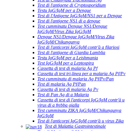
Test di l'antigene di Cryptosporidium
Testu IgG/IgM per a Dengue
Test di l'Antigene IgG/IgM/NS1 per a Dengue
Test di l'antigene NS1 di a dengue
Test cumminatu Dengue NS1/Dengue
IgG/IgM/Virus Zika IgG/IgM
Dengue NS1/Dengue IgG/IgM/Virus Zika
IgG/IgM/Chikungunya
Test di l'anticorpi IgG/IgM contr'à a filariosi
Test di l'antigene di Giardia Lamblia
Testu IgG/IgM per a Leishmania
Test IgG/IgM per a Leptospira
Cassetta di test di malaria Ag Pf
Cassetta di test tri-linea per a malaria Ag Pf/Pv
Test cumminatu di malaria Ag Pf/Pv/Pan
Test di malaria Ag Pf/Pan
Cassetta di test di malaria Ag Pv
Test di Pan Ag di a Malaria
Cassetta di test di l'anticorpi IgG/IgM contr'à u
virus di a frebba gialla
Test cumminatu ZIKA IgG/IgM/Chikungunya
IgG/IgM
Test di l'anticorpi IgG/IgM contr'à u virus Zika
Test di Malattia Gastrointestinale