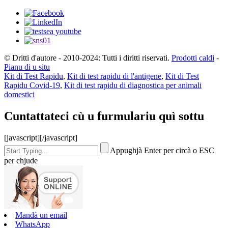
© Dritti d'autore - 2010-2024: Tutti i diritti riservati.
Prodotti caldi
-
Pianu di u situ
Kit di Test Rapidu
,
Kit di test rapidu di l'antigene
,
Kit di Test
Rapidu Covid-19
,
Kit di test rapidu di diagnostica per animali
domestici
Cuntattateci cù u furmulariu quì sottu
[javascript]
[/javascript]
Appughjà Enter per circà o ESC
per chjude
Mandà un email
WhatsApp