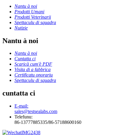
Nantu à noi
Prodotti Umani
Prodotti Veterinarii
Spettaculu di squadra
Nutizie
Nantu à noi
Nantu à noi
Cuntatta ci
Scaricà cum'è PDF
Visita di a fabbrica
Certificatu onorariu
Spettaculu di squadra
cuntatta ci
E-mail:
sales@testsealabs.com
Telefunu:
86-13777885335/86-57188600160