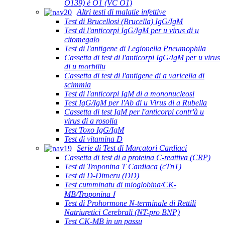
O139) è O1 (VC O1)
Altri testi di malatie infettive
Test di Brucellosi (Brucella) IgG/IgM
Test di l'anticorpi IgG/IgM per u virus di u
citomegalo
Test di l'antigene di Legionella Pneumophila
Cassetta di test di l'anticorpi IgG/IgM per u virus
di u morbillu
Cassetta di test di l'antigene di a varicella di
scimmia
Test di l'anticorpi IgM di a mononucleosi
Test IgG/IgM per l'Ab di u Virus di a Rubella
Cassetta di test IgM per l'anticorpi contr'à u
virus di a rosolia
Test Toxo IgG/IgM
Test di vitamina D
Serie di Test di Marcatori Cardiaci
Cassetta di test di a proteina C-reattiva (CRP)
Test di Troponina T Cardiaca (cTnT)
Test di D-Dimeru (DD)
Test cumminatu di mioglobina/CK-
MB/Troponina Ⅰ
Test di Prohormone N-terminale di Rettili
Natriuretici Cerebrali (NT-pro BNP)
Test CK-MB in un passu