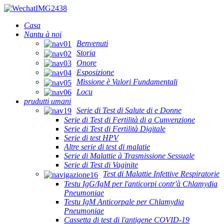
Casa
Nantu à noi
Benvenuti
Storia
Onore
Esposizione
Missione è Valori Fundamentali
Locu
prudutti umani
Serie di Test di Salute di e Donne
Serie di Test di Fertilità di a Cunvenzione
Serie di Test di Fertilità Digitale
Serie di test HPV
Altre serie di test di malatie
Serie di Malattie à Trasmissione Sessuale
Serie di Test di Vaginite
Test di Malattie Infettive Respiratorie
Testu IgG/IgM per l'anticorpi contr'à Chlamydia
Pneumoniae
Testu IgM Anticorpale per Chlamydia
Pneumoniae
Cassetta di test di l'antigene COVID-19