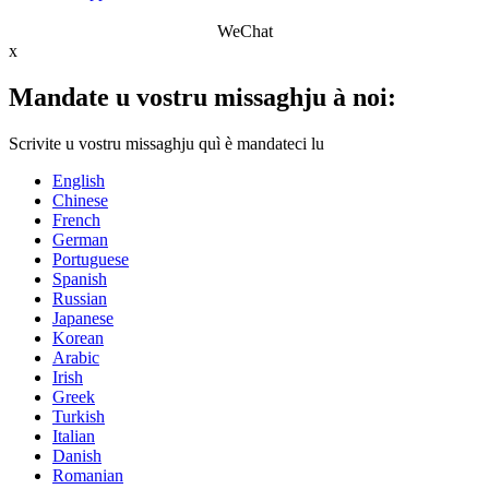
WeChat
x
Mandate u vostru missaghju à noi:
Scrivite u vostru missaghju quì è mandateci lu
English
Chinese
French
German
Portuguese
Spanish
Russian
Japanese
Korean
Arabic
Irish
Greek
Turkish
Italian
Danish
Romanian