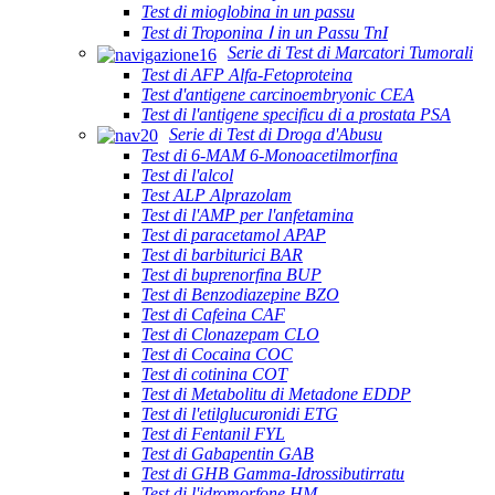
Test di mioglobina in un passu
Test di Troponina Ⅰ in un Passu TnI
Serie di Test di Marcatori Tumorali
Test di AFP Alfa-Fetoproteina
Test d'antigene carcinoembryonic CEA
Test di l'antigene specificu di a prostata PSA
Serie di Test di Droga d'Abusu
Test di 6-MAM 6-Monoacetilmorfina
Test di l'alcol
Test ALP Alprazolam
Test di l'AMP per l'anfetamina
Test di paracetamol APAP
Test di barbiturici BAR
Test di buprenorfina BUP
Test di Benzodiazepine BZO
Test di Cafeina CAF
Test di Clonazepam CLO
Test di Cocaina COC
Test di cotinina COT
Test di Metabolitu di Metadone EDDP
Test di l'etilglucuronidi ETG
Test di Fentanil FYL
Test di Gabapentin GAB
Test di GHB Gamma-Idrossibutirratu
Test di l'idromorfone HM