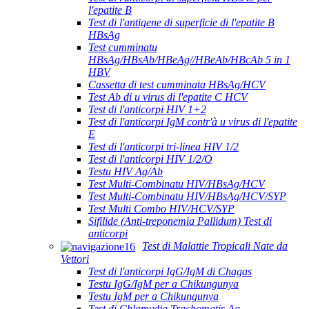
l'epatite B
Test di l'antigene di superficie di l'epatite B
HBsAg
Test cumminatu
HBsAg/HBsAb/HBeAg//HBeAb/HBcAb 5 in 1
HBV
Cassetta di test cumminata HBsAg/HCV
Test Ab di u virus di l'epatite C HCV
Test di l'anticorpi HIV 1+2
Test di l'anticorpi IgM contr'à u virus di l'epatite
E
Test di l'anticorpi tri-linea HIV 1/2
Test di l'anticorpi HIV 1/2/O
Testu HIV Ag/Ab
Test Multi-Combinatu HIV/HBsAg/HCV
Test Multi-Combinatu HIV/HBsAg/HCV/SYP
Test Multi Combo HIV/HCV/SYP
Sifilide (Anti-treponemia Pallidum) Test di
anticorpi
Test di Malattie Tropicali Nate da
Vettori
Test di l'anticorpi IgG/IgM di Chagas
Testu IgG/IgM per a Chikungunya
Testu IgM per a Chikungunya
Test di Chlamydia Trachomatis Ag