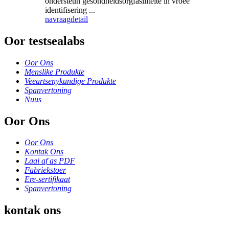
ondersteun gesondheidsorgfasiliteite in vroeë
identifisering ...
navraag
detail
Oor testsealabs
Oor Ons
Menslike Produkte
Veeartsenykundige Produkte
Spanvertoning
Nuus
Oor Ons
Oor Ons
Kontak Ons
Laai af as PDF
Fabriekstoer
Ere-sertifikaat
Spanvertoning
kontak ons