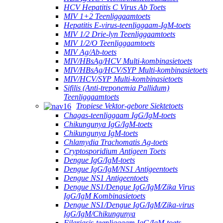
HCV Hepatitis C Virus Ab Toets
MIV 1+2 Teenliggaamtoets
Hepatitis E-virus-teenliggaam-IgM-toets
MIV 1/2 Drie-lyn Teenliggaamtoets
MIV 1/2/O Teenliggaamtoets
MIV Ag/Ab-toets
MIV/HBsAg/HCV Multi-kombinasietoets
MIV/HBsAg/HCV/SYP Multi-kombinasietoets
MIV/HCV/SYP Multi-kombinasietoets
Sifilis (Anti-treponemia Pallidum)
Teenliggaamtoets
Tropiese Vektor-gebore Siektetoets
Chagas-teenliggaam IgG/IgM-toets
Chikungunya IgG/IgM-toets
Chikungunya IgM-toets
Chlamydia Trachomatis Ag-toets
Cryptosporidium Antigeen Toets
Dengue IgG/IgM-toets
Dengue IgG/IgM/NS1 Antigeentoets
Dengue NS1 Antigeentoets
Dengue NS1/Dengue IgG/IgM/Zika Virus
IgG/IgM Kombinasietoets
Dengue NS1/Dengue IgG/IgM/Zika-virus
IgG/IgM/Chikungunya
Filariasis-teenliggaam IgG/IgM-toets