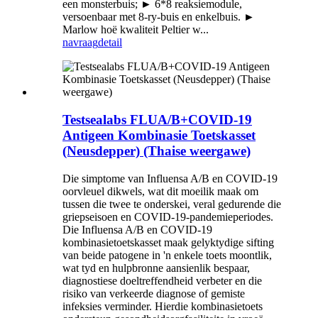
een monsterbuis; ► 6*8 reaksiemodule,
versoenbaar met 8-ry-buis en enkelbuis. ►
Marlow hoë kwaliteit Peltier w...
navraag
detail
Testsealabs FLUA/B+COVID-19
Antigeen Kombinasie Toetskasset
(Neusdepper) (Thaise weergawe)
Die simptome van Influensa A/B en COVID-19
oorvleuel dikwels, wat dit moeilik maak om
tussen die twee te onderskei, veral gedurende die
griepseisoen en COVID-19-pandemieperiodes.
Die Influensa A/B en COVID-19
kombinasietoetskasset maak gelyktydige sifting
van beide patogene in 'n enkele toets moontlik,
wat tyd en hulpbronne aansienlik bespaar,
diagnostiese doeltreffendheid verbeter en die
risiko van verkeerde diagnose of gemiste
infeksies verminder. Hierdie kombinasietoets