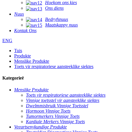
Hoekom ons kies
Ons diens
Nuus
Bedryfsnuus
Maatskappy nuus
Kontak Ons
ENG
Tuis
Produkte
Menslike Produkte
Toets vir respiratoriese aansteeklike siektes
Kategorieë
Menslike Produkte
Toets vir respiratoriese aansteeklike siektes
Vinnige toetsstel vir aansteeklike siektes
Dwelmmisbruik Vinnige Toetsstel
Hormoon Vinnige Toets
Tumormerkers Vinnige Toets
Kardiale Merkers Vinnige Toets
Veeartsenykundige Produkte