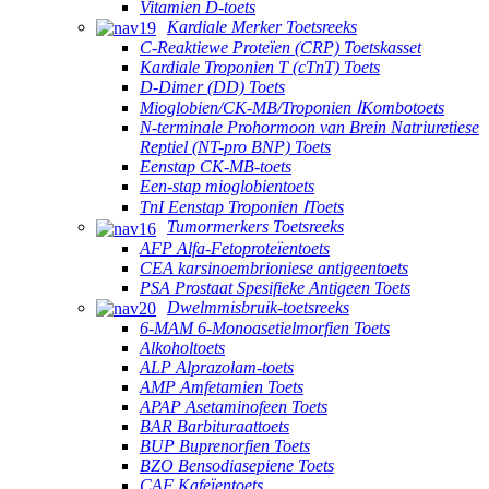
Vitamien D-toets
Kardiale Merker Toetsreeks
C-Reaktiewe Proteïen (CRP) Toetskasset
Kardiale Troponien T (cTnT) Toets
D-Dimer (DD) Toets
Mioglobien/CK-MB/Troponien ⅠKombotoets
N-terminale Prohormoon van Brein Natriuretiese
Reptiel (NT-pro BNP) Toets
Eenstap CK-MB-toets
Een-stap mioglobientoets
TnI Eenstap Troponien ⅠToets
Tumormerkers Toetsreeks
AFP Alfa-Fetoproteïentoets
CEA karsinoembrioniese antigeentoets
PSA Prostaat Spesifieke Antigeen Toets
Dwelmmisbruik-toetsreeks
6-MAM 6-Monoasetielmorfien Toets
Alkoholtoets
ALP Alprazolam-toets
AMP Amfetamien Toets
APAP Asetaminofeen Toets
BAR Barbituraattoets
BUP Buprenorfien Toets
BZO Bensodiasepiene Toets
CAF Kafeïentoets