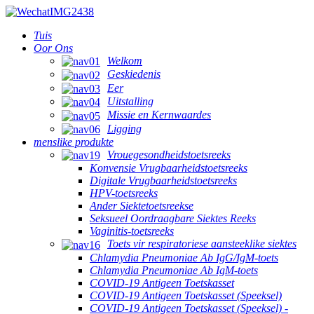
Tuis
Oor Ons
Welkom
Geskiedenis
Eer
Uitstalling
Missie en Kernwaardes
Ligging
menslike produkte
Vrouegesondheidstoetsreeks
Konvensie Vrugbaarheidstoetsreeks
Digitale Vrugbaarheidstoetsreeks
HPV-toetsreeks
Ander Siektetoetsreekse
Seksueel Oordraagbare Siektes Reeks
Vaginitis-toetsreeks
Toets vir respiratoriese aansteeklike siektes
Chlamydia Pneumoniae Ab IgG/IgM-toets
Chlamydia Pneumoniae Ab IgM-toets
COVID-19 Antigeen Toetskasset
COVID-19 Antigeen Toetskasset (Speeksel)
COVID-19 Antigeen Toetskasset (Speeksel) -