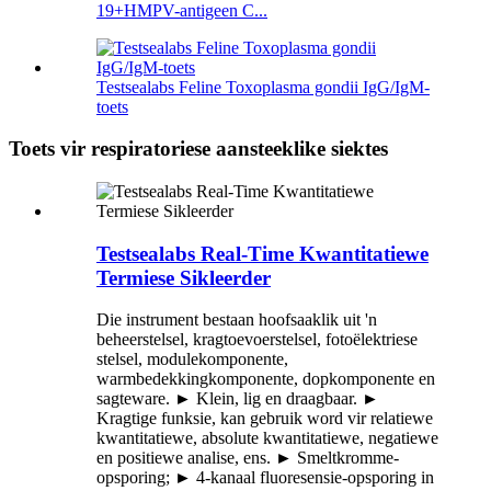
19+HMPV-antigeen C...
Testsealabs Feline Toxoplasma gondii IgG/IgM-
toets
Toets vir respiratoriese aansteeklike siektes
Testsealabs Real-Time Kwantitatiewe
Termiese Sikleerder
Die instrument bestaan ​​hoofsaaklik uit 'n
beheerstelsel, kragtoevoerstelsel, fotoëlektriese
stelsel, modulekomponente,
warmbedekkingkomponente, dopkomponente en
sagteware. ► Klein, lig en draagbaar. ►
Kragtige funksie, kan gebruik word vir relatiewe
kwantitatiewe, absolute kwantitatiewe, negatiewe
en positiewe analise, ens. ► Smeltkromme-
opsporing; ► 4-kanaal fluoresensie-opsporing in