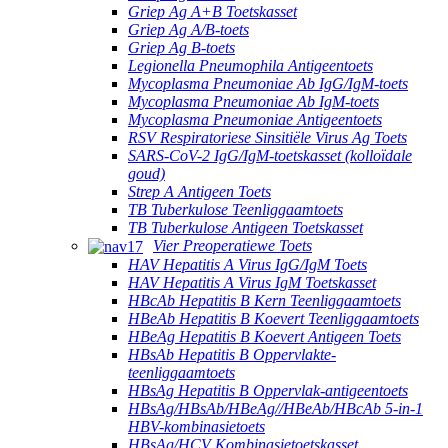
Griep Ag A+B Toetskasset
Griep Ag A/B-toets
Griep Ag B-toets
Legionella Pneumophila Antigeentoets
Mycoplasma Pneumoniae Ab IgG/IgM-toets
Mycoplasma Pneumoniae Ab IgM-toets
Mycoplasma Pneumoniae Antigeentoets
RSV Respiratoriese Sinsitiële Virus Ag Toets
SARS-CoV-2 IgG/IgM-toetskasset (kolloïdale
goud)
Strep A Antigeen Toets
TB Tuberkulose Teenliggaamtoets
TB Tuberkulose Antigeen Toetskasset
Vier Preoperatiewe Toets
HAV Hepatitis A Virus IgG/IgM Toets
HAV Hepatitis A Virus IgM Toetskasset
HBcAb Hepatitis B Kern Teenliggaamtoets
HBeAb Hepatitis B Koevert Teenliggaamtoets
HBeAg Hepatitis B Koevert Antigeen Toets
HBsAb Hepatitis B Oppervlakte-
teenliggaamtoets
HBsAg Hepatitis B Oppervlak-antigeentoets
HBsAg/HBsAb/HBeAg//HBeAb/HBcAb 5-in-1
HBV-kombinasietoets
HBsAg/HCV Kombinasietoetskasset