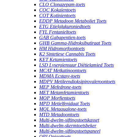
CLO Clonazepam-toets
COC Kokaïentoets
COT Kotinientoets
EDDP Metadoon Metaboliet Toets
ETG Etielglukuroniedtoets
FYL Fentanieltoets
GAB Gabapentien-toets
GHB Gamma-Hidroksibutiraat Toets
HM Hidromorfoontoets
K2 Sintetiese Cannabis Toets
KET Ketamientoets
LSD Lysergiensuur Diëtielamied Toets
MCAT Metkatinoontoets
MDMA Ecstasy-toets
MDPV Metileendioksipirovaleroontoets
MEP Mefedrone-toets
MET Metamfetamientoets
MOP Morfientoets
MPD Metielfenidaat Toets
MQL Metaqualone-toets
MTD Metadoontoets
Multi-dwelm-siftingstoetskasset
Multi-dwelm-skermtoetsbeker
Multi-dwelm-siftingstoetspaneel
OPI Opiaattoets