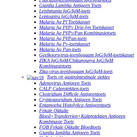
Giardia Lamblia Antigeen Toets
Leishmania IgG/IgM-toets
Leptospira IgG/IgM-toets
Malaria Ag Pf Toetskasset
Malaria Ag Pf/Pv Drie-lyn Toetskasset
Malaria Ag Pf/Pv/Pan Kombinasietoets
Malaria Ag Pf/Pan-toets
Malaria Ag Pv-toetskasset
Malaria Ag Pan-toets
Geelkoorsvirus-teenliggaam IgG/IgM-toetskasset
ZIKA IgG/IgM/Chikungunya IgG/IgM
Kombinasietoets
Zika-virus-teenliggaam IgG/IgM-toets
Toets vir gastroïntestinale siektes
Adenovirus Antigeen Toets
CALP Calprotektien-toets
Clostridium Difficile Antigeentoets
Cryptosporidium Antigeen Toets
Entamoeba Histolytica Antigeentoets
Fekale Okkulte
Bloed+Transferrien+Kalprotektien Antigeen
Kombinasie Toets
FOB Fekale Okkulte Bloedtoets
Giardia Iamblia Antigeen Toets