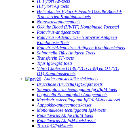
H. Pylori Ab-toets
H.Pylori Ag-toets
Helicobacter Pylori + Fekale Okkulte Bloed +
Transferrien Kombinasietoets
Norovirus-antigeentoets
Okkulte Bloed (Hb/TF) Kombinasie Toetsstel
Rotavirus-antigeentoets
Rotavirus+Adenovirus+Norovirus Antigeen
Kombinasie Toets
Rotavirus/Adenovirus Antigeen Kombinasietoets
Salmonella Tifus Antigeen Toets
Transferrin TF-toets
Tifus IgG/IgM-toets
Vibro Cholerae O139 (VC O139) en O1 (VC
O1) Kombinasietoets
Ander aansteeklike siektetoets
Brucellose (Brucella) IgG/IgM-toets
Sitomegalovirus-teenliggaam IgG/IgM-toets
Legionella Pneumophila Antigeentoets
Maselsvirus-teenliggaam IgG/IgM-toetskasset
Aappokke-antigeentoetskasset
Mononukleose-teenliggaam IgM-toets
Rubellavirus Ab IgG/IgM-toets
Rubellavirus Ab IgM-toetskasset
Toxo IgG/IgM-toets