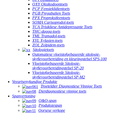
OXY Oksikodoontoets
PCP Fensieklidientoets
PGB Pregabalien Toets
PPX Proproksifeentoets
SOMA Carisoprodol-toets
TCA Trisikliese Antidepressante Toets
THC-dagga-toets
TML Tramadol-toets
XYL Xylasien-toets
ZOL Zolpidem-toets
Sitologietoets
Outomatiese vloeistofgebaseerde sitologie-
skyfievoorbereiding en kleuringstelsel SPS-100
Vloeistofgebaseerde Sitologie-
skyfievoorbereidingstelsel SP-20
Vloeistofgebaseerde Sitologie-
skyfievoorbereidingstelsel SP-M2
Veeartsenykundige Produkte
Troeteldier Diagnostiese Vinnige Toets
Dierdiagnostiese vinnige toets
Spanvertoning
O&O-span
Produksiespan
Oorsese verkope