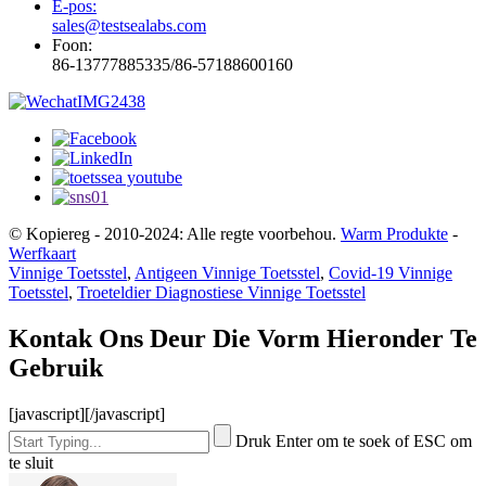
E-pos:
sales@testsealabs.com
Foon:
86-13777885335/86-57188600160
© Kopiereg - 2010-2024: Alle regte voorbehou.
Warm Produkte
-
Werfkaart
Vinnige Toetsstel
,
Antigeen Vinnige Toetsstel
,
Covid-19 Vinnige
Toetsstel
,
Troeteldier Diagnostiese Vinnige Toetsstel
Kontak Ons Deur Die Vorm Hieronder Te
Gebruik
[javascript]
[/javascript]
Druk Enter om te soek of ESC om
te sluit