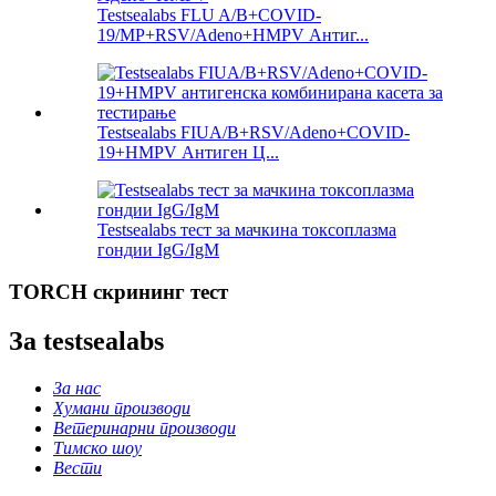
Testsealabs FLU A/B+COVID-
19/MP+RSV/Adeno+HMPV Антиг...
Testsealabs FIUA/B+RSV/Adeno+COVID-
19+HMPV Антиген Ц...
Testsealabs тест за мачкина токсоплазма
гондии IgG/IgM
TORCH скрининг тест
За testsealabs
За нас
Хумани производи
Ветеринарни производи
Тимско шоу
Вести