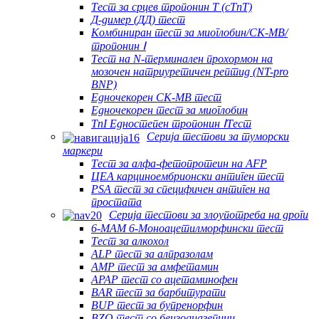
Тест за срцев тропонин Т (cTnT)
Д-димер (ДД) тест
Комбиниран тест за миоглобин/CK-MB/
тропонин Ⅰ
Тест на N-терминален прохормон на
мозочен натриуретичен рептид (NT-pro
BNP)
Едночекорен CK-MB тест
Едночекорен тест за миоглобин
TnI Едностепен тропонин ⅠТест
Серија тестови за туморски
маркери
Тест за алфа-фетопротеин на AFP
ЦЕА карциноембрионски антиген тест
PSA тест за специфичен антиген на
простата
Серија тестови за злоупотреба на дроги
6-MAM 6-Моноацетилморфински тест
Тест за алкохол
ALP тест за алпразолам
AMP тест за амфетамин
APAP тест со ацетаминофен
BAR тест за барбитурати
BUP тест за бупренорфин
BZO тест со бензодиазепини