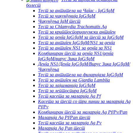
болест
Тест за антитела на Чагас - IgG/IgM
Тест за чикунгунија IgG/IgM
Чикунгуња IgM тест
Тест за Chlamydia Trachomatis Ag
Тест за криптоспоридиумски антиген
Тест за денга IgG/IgM за тест за IgG/IgM
Тест за антиген IgG/IgM/NS1 за денга
Тест за антиген NS1 за денга за NS1
Комбиниран тест за денга NS1/денга
IgG/IgM/вирус Зика IgG/IgM
Денга NS1/Денга IgG/IgM/Вирус Зика IgG/IgM/
Чикунгуња
Тест за антитела на филаријаза IgG/IgM
Тест за антиген на Giardia Lamblia
Тест за лајшманија IgG/IgM
Тест за лептоспира IgG/IgM
Тест касета за маларија Ag Pf
Касета за тест со три линии за маларија Ag
Pf/Pv
Комбиниран тест за маларија Ag Pf/Pv/Pan
Маларија Ag Pf/Pan тест
Тест касета за маларија Ag Pv
Маларија Ag Pan тест