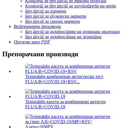
Комплет за брз тест за заразни болести
Комплет за брз тест за злоупотреба на дрога
Брз тест за хормони
Брз тест за туморски маркери
Брз тест за срцеви маркери
Ветеринарни производи
Брз тест за дијагностика на домашни миленици
Брз тест за дијагностика на животни
Преземи како PDF
Препорачани производи
Testsealabs комбиниран антигенски тест
FLUA/B+COVID-19+RSV...
Testsealabs касета за комбиниран антиген
FLUA/B+COVID-19