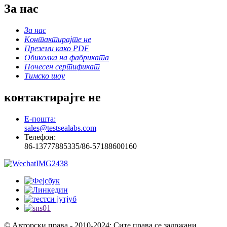
За нас
За нас
Контактирајте не
Преземи како PDF
Обиколка на фабриката
Почесен сертификат
Тимско шоу
контактирајте не
Е-пошта:
sales@testsealabs.com
Телефон:
86-13777885335/86-57188600160
© Авторски права - 2010-2024: Сите права се задржани.