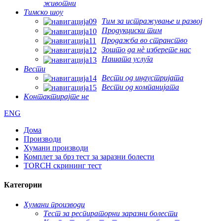
животни
Тимско шоу
Тим за истражување и развој
Продукциски тим
Продажба во странство
Зошто да нѐ изберете нас
Нашата услуга
Вести
Вести од индустријата
Вести од компанијата
Контактирајте не
ENG
Дома
Производи
Хумани производи
Комплет за брз тест за заразни болести
TORCH скрининг тест
Категории
Хумани производи
Тест за респираторни заразни болести