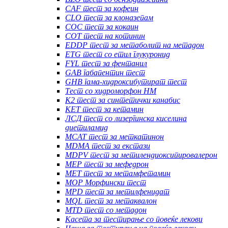
CAF тест за кофеин
CLO тест за клоназепам
COC тест за кокаин
COT тест на котинин
EDDP тест за метаболит на метадон
ETG тест со етил глукуронид
FYL тест за фентанил
GAB габапентин тест
GHB гама-хидроксибутират тест
Тест со хидроморфон HM
К2 тест за синтетички канабис
KET тест за кетамин
ЛСД тест со лизергинска киселина
диетиламид
MCAT тест за меткатинон
MDMA тест за екстази
MDPV тест за метилендиоксипировалерон
MEP тест за мефедрон
MET тест за метамфетамин
MOP Морфински тест
MPD тест за метилфенидат
MQL тест за метаквалон
MTD тест со метадон
Касета за тестирање со повеќе лекови