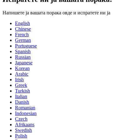
Напишете ја вашата порака овде и испратете ни ја
English
Chinese
French
German
Portuguese
Spanish
Russian
Japanese
Korean
Arabic
Irish
Greek
Turkish
Italian
Danish
Romanian
Indonesian
Czech
Afrikaans
Swedish
Polish