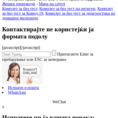
Жешки производи
-
Мапа на сајтот
Комплет за брз тест
,
Комплет за брз тест на антиген
,
Комплет
за брз тест за Ковид-19
,
Комплет за брз тест за дијагностика на
домашни миленици
Контактирајте не користејќи ја
формата подолу
[javascript]
[/javascript]
Притиснете Enter за
пребарување или ESC за затворање
Испрати е-пошта
WhatsApp
WeChat
x
Испратете ни ја вашата порака: