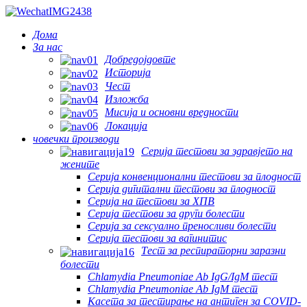
Дома
За нас
Добредојдовте
Историја
Чест
Изложба
Мисија и основни вредности
Локација
човечки производи
Серија тестови за здравјето на
жените
Серија конвенционални тестови за плодност
Серија дигитални тестови за плодност
Серија на тестови за ХПВ
Серија тестови за други болести
Серија за сексуално преносливи болести
Серија тестови за вагинитис
Тест за респираторни заразни
болести
Chlamydia Pneumoniae Ab IgG/IgM тест
Chlamydia Pneumoniae Ab IgM тест
Касета за тестирање на антиген за COVID-