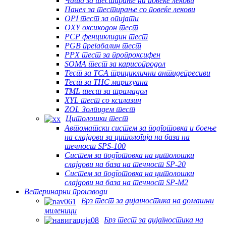
Чаша за тестирање на повеќе лекови
Панел за тестирање со повеќе лекови
OPI тест за опијати
OXY оксикодон тест
PCP фенциклидин тест
PGB прегабалин тест
PPX тест за пропроксифен
SOMA тест за карисопродол
Тест за TCA трициклични антидепресиви
Тест за THC марихуана
TML тест за трамадол
XYL тест со ксилазин
ZOL Золпидем тест
Цитолошки тест
Автоматски систем за подготовка и боење
на слајдови за цитологија на база на
течност SPS-100
Систем за подготовка на цитолошки
слајдови на база на течност SP-20
Систем за подготовка на цитолошки
слајдови на база на течност SP-M2
Ветеринарни производи
Брз тест за дијагностика на домашни
миленици
Брз тест за дијагностика на