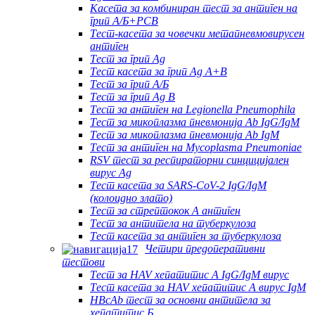
Касета за комбиниран тест за антиген на
грип А/Б+РСВ
Тест-касета за човечки метапневмовирусен
антиген
Тест за грип Ag
Тест касета за грип Ag A+B
Тест за грип А/Б
Тест за грип Ag B
Тест за антиген на Legionella Pneumophila
Тест за микоплазма пневмонија Ab IgG/IgM
Тест за микоплазма пневмонија Ab IgM
Тест за антиген на Mycoplasma Pneumoniae
RSV тест за респираторни синцицијален
вирус Ag
Тест касета за SARS-CoV-2 IgG/IgM
(колоидно злато)
Тест за стрептокок А антиген
Тест за антитела на туберкулоза
Тест касета за антиген за туберкулоза
Четири предоперативни
тестови
Тест за HAV хепатитис А IgG/IgM вирус
Тест касета за HAV хепатитис А вирус IgM
HBcAb тест за основни антитела за
хепатитис Б