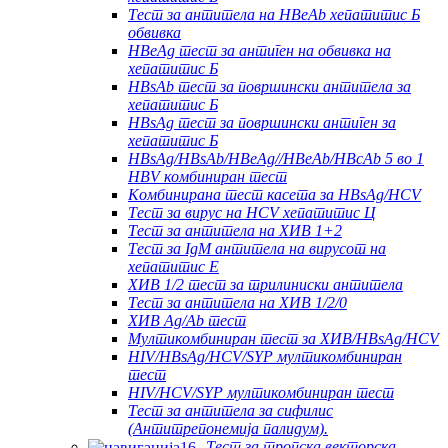
Тест за антитела на HBeAb хепатитис Б
обвивка
HBeAg тест за антиген на обвивка на
хепатитис Б
HBsAb тест за површински антитела за
хепатитис Б
HBsAg тест за површински антиген за
хепатитис Б
HBsAg/HBsAb/HBeAg//HBeAb/HBcAb 5 во 1
HBV комбиниран тест
Комбинирана тест касета за HBsAg/HCV
Тест за вирус на HCV хепатитис Ц
Тест за антитела на ХИВ 1+2
Тест за IgM антитела на вирусот на
хепатитис Е
ХИВ 1/2 тест за трилиниски антитела
Тест за антитела на ХИВ 1/2/0
ХИВ Ag/Ab тест
Мултикомбиниран тест за ХИВ/HBsAg/HCV
HIV/HBsAg/HCV/SYP мултикомбиниран
тест
HIV/HCV/SYP мултикомбиниран тест
Тест за антитела за сифилис
(Антитрепонемија палидум).
Тест за тропска векторска