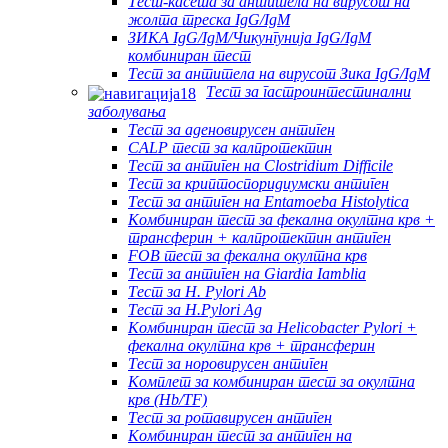
Тест-касета за антитела на вирусот на
жолта треска IgG/IgM
ЗИКА IgG/IgM/Чикунгунија IgG/IgM
комбиниран тест
Тест за антитела на вирусот Зика IgG/IgM
Тест за гастроинтестинални
заболувања
Тест за аденовирусен антиген
CALP тест за калпротектин
Тест за антиген на Clostridium Difficile
Тест за криптоспоридиумски антиген
Тест за антиген на Entamoeba Histolytica
Комбиниран тест за фекална окултна крв +
трансферин + калпротектин антиген
FOB тест за фекална окултна крв
Тест за антиген на Giardia Iamblia
Тест за H. Pylori Ab
Тест за H.Pylori Ag
Комбиниран тест за Helicobacter Pylori +
фекална окултна крв + трансферин
Тест за норовирусен антиген
Комплет за комбиниран тест за окултна
крв (Hb/TF)
Тест за ротавирусен антиген
Комбиниран тест за антиген на