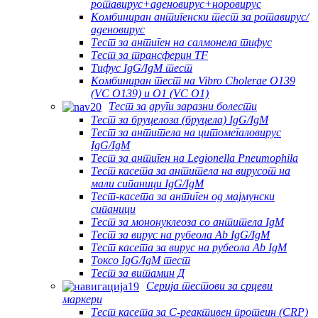
ротавирус+аденовирус+норовирус
Комбиниран антигенски тест за ротавирус/
аденовирус
Тест за антиген на салмонела тифус
Тест за трансферин TF
Тифус IgG/IgM тест
Комбиниран тест на Vibro Cholerae O139
(VC O139) и O1 (VC O1)
Тест за други заразни болести
Тест за бруцелоза (бруцела) IgG/IgM
Тест за антитела на цитомегаловирус
IgG/IgM
Тест за антиген на Legionella Pneumophila
Тест касета за антитела на вирусот на
мали сипаници IgG/IgM
Тест-касета за антиген од мајмунски
сипаници
Тест за мононуклеоза со антитела IgM
Тест за вирус на рубеола Ab IgG/IgM
Тест касета за вирус на рубеола Ab IgM
Токсо IgG/IgM тест
Тест за витамин Д
Серија тестови за срцеви
маркери
Тест касета за C-реактивен протеин (CRP)