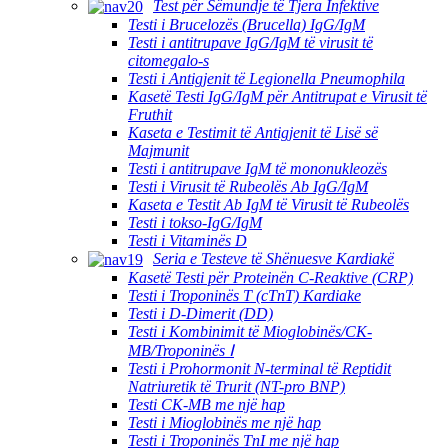
Test për Sëmundje të Tjera Infektive
Testi i Brucelozës (Brucella) IgG/IgM
Testi i antitrupave IgG/IgM të virusit të
citomegalo-s
Testi i Antigjenit të Legionella Pneumophila
Kasetë Testi IgG/IgM për Antitrupat e Virusit të
Fruthit
Kaseta e Testimit të Antigjenit të Lisë së
Majmunit
Testi i antitrupave IgM të mononukleozës
Testi i Virusit të Rubeolës Ab IgG/IgM
Kaseta e Testit Ab IgM të Virusit të Rubeolës
Testi i tokso-IgG/IgM
Testi i Vitaminës D
Seria e Testeve të Shënuesve Kardiakë
Kasetë Testi për Proteinën C-Reaktive (CRP)
Testi i Troponinës T (cTnT) Kardiake
Testi i D-Dimerit (DD)
Testi i Kombinimit të Mioglobinës/CK-
MB/Troponinës Ⅰ
Testi i Prohormonit N-terminal të Reptidit
Natriuretik të Trurit (NT-pro BNP)
Testi CK-MB me një hap
Testi i Mioglobinës me një hap
Testi i Troponinës TnI me një hap