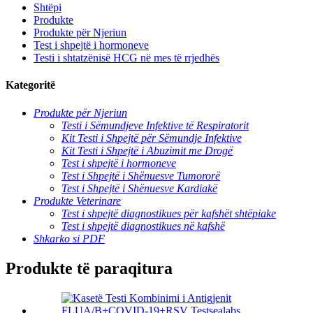
Shtëpi
Produkte
Produkte për Njeriun
Test i shpejtë i hormoneve
Testi i shtatzënisë HCG në mes të rrjedhës
Kategoritë
Produkte për Njeriun
Testi i Sëmundjeve Infektive të Respiratorit
Kit Testi i Shpejtë për Sëmundje Infektive
Kit Testi i Shpejtë i Abuzimit me Drogë
Test i shpejtë i hormoneve
Test i Shpejtë i Shënuesve Tumororë
Test i Shpejtë i Shënuesve Kardiakë
Produkte Veterinare
Test i shpejtë diagnostikues për kafshët shtëpiake
Test i shpejtë diagnostikues në kafshë
Shkarko si PDF
Produkte të paraqitura