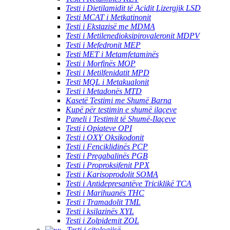
Testi i Dietilamidit të Acidit Lizergjik LSD
Testi MCAT i Metkatinonit
Testi i Ekstazisë me MDMA
Testi i Metilenedioksipirovaleronit MDPV
Testi i Mefedronit MEP
Testi MET i Metamfetaminës
Testi i Morfinës MOP
Testi i Metilfenidatit MPD
Testi MQL i Metakualonit
Testi i Metadonës MTD
Kasetë Testimi me Shumë Barna
Kupë për testimin e shumë ilaçeve
Paneli i Testimit të Shumë-Ilaçeve
Testi i Opiateve OPI
Testi i OXY Oksikodonit
Testi i Fenciklidinës PCP
Testi i Pregabalinës PGB
Testi i Proproksifenit PPX
Testi i Karisoprodolit SOMA
Testi i Antidepresantëve Triciklikë TCA
Testi i Marihuanës THC
Testi i Tramadolit TML
Testi i ksilazinës XYL
Testi i Zolpidemit ZOL
Testi i citologjisë