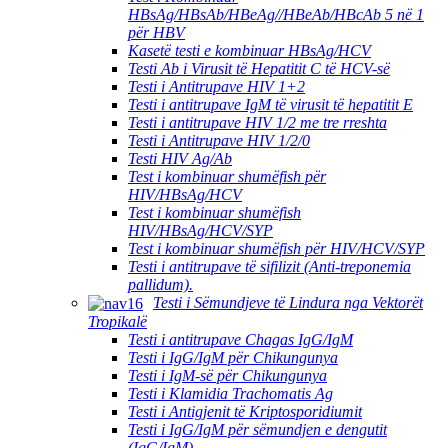
HBsAg/HBsAb/HBeAg//HBeAb/HBcAb 5 në 1
për HBV
Kasetë testi e kombinuar HBsAg/HCV
Testi Ab i Virusit të Hepatitit C të HCV-së
Testi i Antitrupave HIV 1+2
Testi i antitrupave IgM të virusit të hepatitit E
Testi i antitrupave HIV 1/2 me tre rreshta
Testi i Antitrupave HIV 1/2/0
Testi HIV Ag/Ab
Test i kombinuar shumëfish për
HIV/HBsAg/HCV
Test i kombinuar shumëfish
HIV/HBsAg/HCV/SYP
Test i kombinuar shumëfish për HIV/HCV/SYP
Testi i antitrupave të sifilizit (Anti-treponemia
pallidum).
Testi i Sëmundjeve të Lindura nga Vektorët
Tropikalë
Testi i antitrupave Chagas IgG/IgM
Testi i IgG/IgM për Chikungunya
Testi i IgM-së për Chikungunya
Testi i Klamidia Trachomatis Ag
Testi i Antigjenit të Kriptosporidiumit
Testi i IgG/IgM për sëmundjen e dengutit
(IgG/IgM)