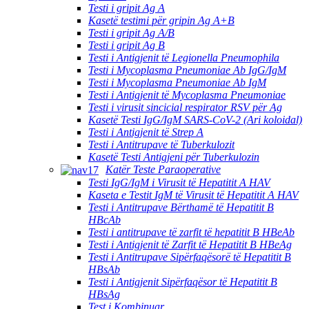
Testi i gripit Ag A
Kasetë testimi për gripin Ag A+B
Testi i gripit Ag A/B
Testi i gripit Ag B
Testi i Antigjenit të Legionella Pneumophila
Testi i Mycoplasma Pneumoniae Ab IgG/IgM
Testi i Mycoplasma Pneumoniae Ab IgM
Testi i Antigjenit të Mycoplasma Pneumoniae
Testi i virusit sincicial respirator RSV për Ag
Kasetë Testi IgG/IgM SARS-CoV-2 (Ari koloidal)
Testi i Antigjenit të Strep A
Testi i Antitrupave të Tuberkulozit
Kasetë Testi Antigjeni për Tuberkulozin
Katër Teste Paraoperative
Testi IgG/IgM i Virusit të Hepatitit A HAV
Kaseta e Testit IgM të Virusit të Hepatitit A HAV
Testi i Antitrupave Bërthamë të Hepatitit B
HBcAb
Testi i antitrupave të zarfit të hepatitit B HBeAb
Testi i Antigjenit të Zarfit të Hepatitit B HBeAg
Testi i Antitrupave Sipërfaqësorë të Hepatitit B
HBsAb
Testi i Antigjenit Sipërfaqësor të Hepatitit B
HBsAg
Test i Kombinuar