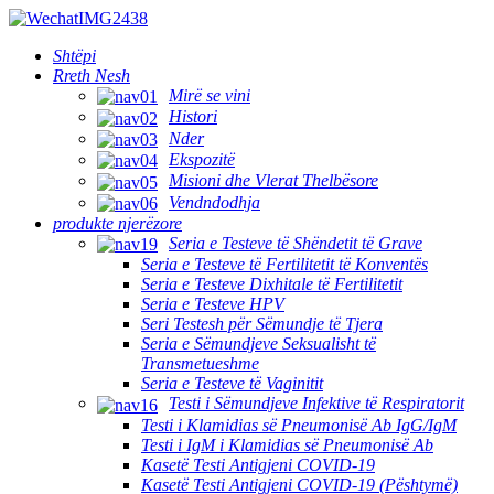
Shtëpi
Rreth Nesh
Mirë se vini
Histori
Nder
Ekspozitë
Misioni dhe Vlerat Thelbësore
Vendndodhja
produkte njerëzore
Seria e Testeve të Shëndetit të Grave
Seria e Testeve të Fertilitetit të Konventës
Seria e Testeve Dixhitale të Fertilitetit
Seria e Testeve HPV
Seri Testesh për Sëmundje të Tjera
Seria e Sëmundjeve Seksualisht të
Transmetueshme
Seria e Testeve të Vaginitit
Testi i Sëmundjeve Infektive të Respiratorit
Testi i Klamidias së Pneumonisë Ab IgG/IgM
Testi i IgM i Klamidias së Pneumonisë Ab
Kasetë Testi Antigjeni COVID-19
Kasetë Testi Antigjeni COVID-19 (Pështymë)