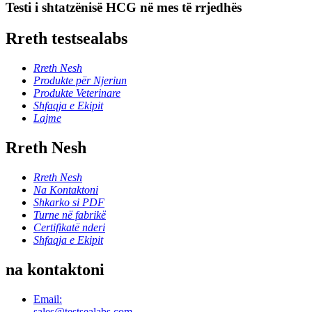
Testi i shtatzënisë HCG në mes të rrjedhës
Rreth testsealabs
Rreth Nesh
Produkte për Njeriun
Produkte Veterinare
Shfaqja e Ekipit
Lajme
Rreth Nesh
Rreth Nesh
Na Kontaktoni
Shkarko si PDF
Turne në fabrikë
Certifikatë nderi
Shfaqja e Ekipit
na kontaktoni
Email:
sales@testsealabs.com