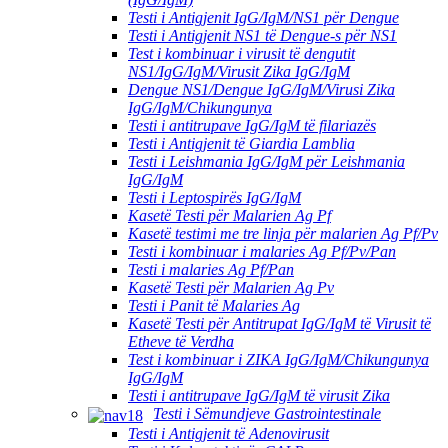
Testi i Antigjenit IgG/IgM/NS1 për Dengue
Testi i Antigjenit NS1 të Dengue-s për NS1
Test i kombinuar i virusit të dengutit
NS1/IgG/IgM/Virusit Zika IgG/IgM
Dengue NS1/Dengue IgG/IgM/Virusi Zika
IgG/IgM/Chikungunya
Testi i antitrupave IgG/IgM të filariazës
Testi i Antigjenit të Giardia Lamblia
Testi i Leishmania IgG/IgM për Leishmania
IgG/IgM
Testi i Leptospirës IgG/IgM
Kasetë Testi për Malarien Ag Pf
Kasetë testimi me tre linja për malarien Ag Pf/Pv
Testi i kombinuar i malaries Ag Pf/Pv/Pan
Testi i malaries Ag Pf/Pan
Kasetë Testi për Malarien Ag Pv
Testi i Panit të Malaries Ag
Kasetë Testi për Antitrupat IgG/IgM të Virusit të
Etheve të Verdha
Test i kombinuar i ZIKA IgG/IgM/Chikungunya
IgG/IgM
Testi i antitrupave IgG/IgM të virusit Zika
Testi i Sëmundjeve Gastrointestinale
Testi i Antigjenit të Adenovirusit