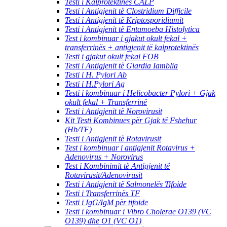
Testi i Kalprotektinës CALP
Testi i Antigjenit të Clostridium Difficile
Testi i Antigjenit të Kriptosporidiumit
Testi i Antigjenit të Entamoeba Histolytica
Test i kombinuar i gjakut okult fekal +
transferrinës + antigjenit të kalprotektinës
Testi i gjakut okult fekal FOB
Testi i Antigjenit të Giardia Iamblia
Testi i H. Pylori Ab
Testi i H.Pylori Ag
Testi i kombinuar i Helicobacter Pylori + Gjak
okult fekal + Transferrinë
Testi i Antigjenit të Norovirusit
Kit Testi Kombinues për Gjak të Fshehur
(Hb/TF)
Testi i Antigjenit të Rotavirusit
Test i kombinuar i antigjenit Rotavirus +
Adenovirus + Norovirus
Test i Kombinimit të Antigjenit të
Rotavirusit/Adenovirusit
Testi i Antigjenit të Salmonelës Tifoide
Testi i Transferrinës TF
Testi i IgG/IgM për tifoide
Testi i kombinuar i Vibro Cholerae O139 (VC
O139) dhe O1 (VC O1)