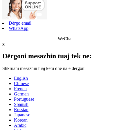
Dërgo email
WhatsApp
WeChat
x
Dërgoni mesazhin tuaj tek ne:
Shkruani mesazhin tuaj këtu dhe na e dërgoni
English
Chinese
French
German
Portuguese
Spanish
Russian
Japanese
Korean
Arabic