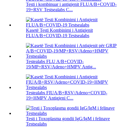
Testi i kombinuar i antigjenit FLUA/B+COVID-
19+RSV Testsealabs C...
Kasetë Testi Kombinimi i Antigjenit
FLUA/B+COVID-19 Testsealabs
Testealabs FLU A/B+COVID-
19/MP+RSV/Adeno+HMPV Antig...
Testealabs FIUA/B+RSV/Adeno+COVID-
19+HMPV Antigjeni C...
Testi i Toxoplasma gondii IgG/IgM i felinave
Testsealabs