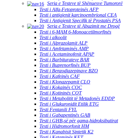
Seria e Testeve të Shënuesve Tumororë
Testi i Alfa-Fetoproteinës AFP
Testi i antigjenit karcinoembrional CEA
Testi i Antigjenit Specifik të Prostatës PSA
Seria e Testeve të Abuzimit me Drogë
Testi i 6-MAM 6-Monoacetilmorfinës
Testi i alkoolit
Testi i Alprazolamit ALP
Testi i Amfetaminës AMP
Testi i Acetaminofenit APAP
Testi i Barbiturateve BAR
Testi i Buprenorfinës BUP
Testi i Benzodiazepinave BZO
Testi i Kafeinës CAF
Testi i Klonazepamit CLO
Testi i Kokainës COC
Testi i Kotininës COT
Testi i Metabolitit të Metadonës EDDP
Testi i Glukuronidit Etilik ETG
Testi Fentanili FYL
Testi i Gabapentinës GAB
Testi i GHB-së për gama-hidroksibutirat
Testi i Hidromorfonit HM
Testi i Kanabisit Sintetik K2
Testi i Ketaminës KET