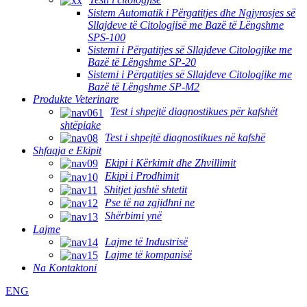
Sistem Automatik i Përgatitjes dhe Ngjyrosjes së
Sllajdeve të Citologjisë me Bazë të Lëngshme
SPS-100
Sistemi i Përgatitjes së Sllajdeve Citologjike me
Bazë të Lëngshme SP-20
Sistemi i Përgatitjes së Sllajdeve Citologjike me
Bazë të Lëngshme SP-M2
Produkte Veterinare
Test i shpejtë diagnostikues për kafshët
shtëpiake
Test i shpejtë diagnostikues në kafshë
Shfaqja e Ekipit
Ekipi i Kërkimit dhe Zhvillimit
Ekipi i Prodhimit
Shitjet jashtë shtetit
Pse të na zgjidhni ne
Shërbimi ynë
Lajme
Lajme të Industrisë
Lajme të kompanisë
Na Kontaktoni
ENG