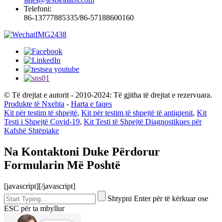
Telefoni:
86-13777885335/86-57188600160
© Të drejtat e autorit - 2010-2024: Të gjitha të drejtat e rezervuara.
Produkte të Nxehta
-
Harta e faqes
Kit për testim të shpejtë
,
Kit për testim të shpejtë të antigjenit
,
Kit
Testi i Shpejtë Covid-19
,
Kit Testi të Shpejtë Diagnostikues për
Kafshë Shtëpiake
Na Kontaktoni Duke Përdorur
Formularin Më Poshtë
[javascript]
[/javascript]
Shtypni Enter për të kërkuar ose
ESC për ta mbyllur