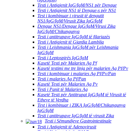
Testi i Antigjenit IgG/IgM/NS1 për Dengue
Testi i Antigjenit NS1 të Dengue-s për NS1
Test i kombinuar i virusit të dengutit
NS1/IgG/IgM/Virusit Zika IgG/IgM
Dengue NS1/Dengue IgG/IgM/Virusi Zika
IgG/IgM/Chikungunya
Testi i antitrupave IgG/IgM të filariazës
Testi i Antigjenit të Giardia Lamblia
Testi i Leishmania IgG/IgM për Leishmania
IgG/IgM
Testi i Leptospirës IgG/IgM
Kasetë Testi për Malarien Ag Pf
Kasetë testimi me tre linja për malarien Ag Pf/Pv
Testi i kombinuar i malaries Ag Pf/Pv/Pan
Testi i malaries Ag Pf/Pan
Kasetë Testi për Malarien Ag Pv
Testi i Panit të Malaries Ag
Kasetë Testi për Antitrupat IgG/IgM të Virusit të
Etheve të Verdha
Test i kombinuar i ZIKA IgG/IgM/Chikungunya
IgG/IgM
Testi i antitrupave IgG/IgM të virusit Zika
Testi i Sëmundjeve Gastrointestinale
Testi i Antigjenit të Adenovirusit