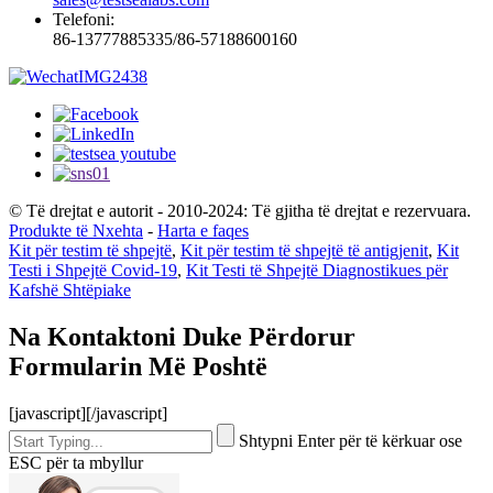
Telefoni:
86-13777885335/86-57188600160
© Të drejtat e autorit - 2010-2024: Të gjitha të drejtat e rezervuara.
Produkte të Nxehta
-
Harta e faqes
Kit për testim të shpejtë
,
Kit për testim të shpejtë të antigjenit
,
Kit
Testi i Shpejtë Covid-19
,
Kit Testi të Shpejtë Diagnostikues për
Kafshë Shtëpiake
Na Kontaktoni Duke Përdorur
Formularin Më Poshtë
[javascript]
[/javascript]
Shtypni Enter për të kërkuar ose
ESC për ta mbyllur