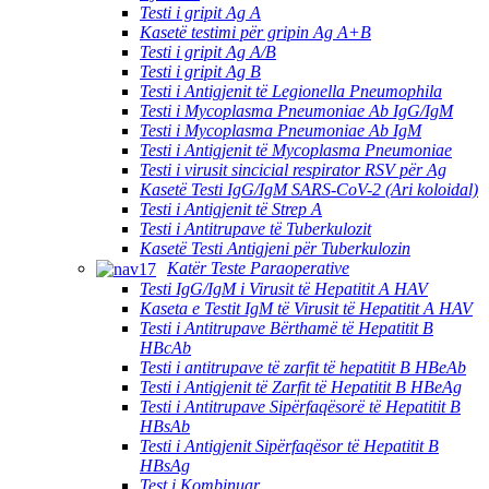
Testi i gripit Ag A
Kasetë testimi për gripin Ag A+B
Testi i gripit Ag A/B
Testi i gripit Ag B
Testi i Antigjenit të Legionella Pneumophila
Testi i Mycoplasma Pneumoniae Ab IgG/IgM
Testi i Mycoplasma Pneumoniae Ab IgM
Testi i Antigjenit të Mycoplasma Pneumoniae
Testi i virusit sincicial respirator RSV për Ag
Kasetë Testi IgG/IgM SARS-CoV-2 (Ari koloidal)
Testi i Antigjenit të Strep A
Testi i Antitrupave të Tuberkulozit
Kasetë Testi Antigjeni për Tuberkulozin
Katër Teste Paraoperative
Testi IgG/IgM i Virusit të Hepatitit A HAV
Kaseta e Testit IgM të Virusit të Hepatitit A HAV
Testi i Antitrupave Bërthamë të Hepatitit B
HBcAb
Testi i antitrupave të zarfit të hepatitit B HBeAb
Testi i Antigjenit të Zarfit të Hepatitit B HBeAg
Testi i Antitrupave Sipërfaqësorë të Hepatitit B
HBsAb
Testi i Antigjenit Sipërfaqësor të Hepatitit B
HBsAg
Test i Kombinuar