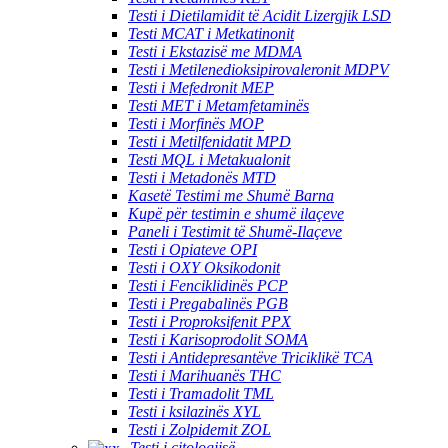
Testi i Dietilamidit të Acidit Lizergjik LSD
Testi MCAT i Metkatinonit
Testi i Ekstazisë me MDMA
Testi i Metilenedioksipirovaleronit MDPV
Testi i Mefedronit MEP
Testi MET i Metamfetaminës
Testi i Morfinës MOP
Testi i Metilfenidatit MPD
Testi MQL i Metakualonit
Testi i Metadonës MTD
Kasetë Testimi me Shumë Barna
Kupë për testimin e shumë ilaçeve
Paneli i Testimit të Shumë-Ilaçeve
Testi i Opiateve OPI
Testi i OXY Oksikodonit
Testi i Fenciklidinës PCP
Testi i Pregabalinës PGB
Testi i Proproksifenit PPX
Testi i Karisoprodolit SOMA
Testi i Antidepresantëve Triciklikë TCA
Testi i Marihuanës THC
Testi i Tramadolit TML
Testi i ksilazinës XYL
Testi i Zolpidemit ZOL
Testi i citologjisë