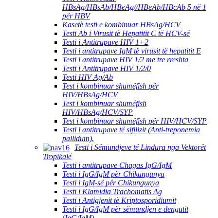
HBsAg/HBsAb/HBeAg//HBeAb/HBcAb 5 në 1
për HBV
Kasetë testi e kombinuar HBsAg/HCV
Testi Ab i Virusit të Hepatitit C të HCV-së
Testi i Antitrupave HIV 1+2
Testi i antitrupave IgM të virusit të hepatitit E
Testi i antitrupave HIV 1/2 me tre rreshta
Testi i Antitrupave HIV 1/2/0
Testi HIV Ag/Ab
Test i kombinuar shumëfish për
HIV/HBsAg/HCV
Test i kombinuar shumëfish
HIV/HBsAg/HCV/SYP
Test i kombinuar shumëfish për HIV/HCV/SYP
Testi i antitrupave të sifilizit (Anti-treponemia
pallidum).
Testi i Sëmundjeve të Lindura nga Vektorët
Tropikalë
Testi i antitrupave Chagas IgG/IgM
Testi i IgG/IgM për Chikungunya
Testi i IgM-së për Chikungunya
Testi i Klamidia Trachomatis Ag
Testi i Antigjenit të Kriptosporidiumit
Testi i IgG/IgM për sëmundjen e dengutit
(IgG/IgM)