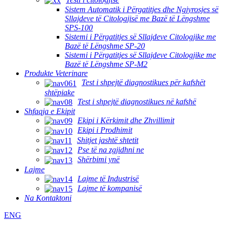
Sistem Automatik i Përgatitjes dhe Ngjyrosjes së
Sllajdeve të Citologjisë me Bazë të Lëngshme
SPS-100
Sistemi i Përgatitjes së Sllajdeve Citologjike me
Bazë të Lëngshme SP-20
Sistemi i Përgatitjes së Sllajdeve Citologjike me
Bazë të Lëngshme SP-M2
Produkte Veterinare
Test i shpejtë diagnostikues për kafshët
shtëpiake
Test i shpejtë diagnostikues në kafshë
Shfaqja e Ekipit
Ekipi i Kërkimit dhe Zhvillimit
Ekipi i Prodhimit
Shitjet jashtë shtetit
Pse të na zgjidhni ne
Shërbimi ynë
Lajme
Lajme të Industrisë
Lajme të kompanisë
Na Kontaktoni
ENG