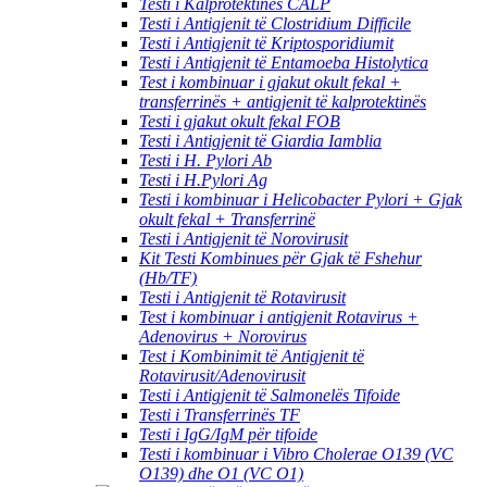
Testi i Kalprotektinës CALP
Testi i Antigjenit të Clostridium Difficile
Testi i Antigjenit të Kriptosporidiumit
Testi i Antigjenit të Entamoeba Histolytica
Test i kombinuar i gjakut okult fekal +
transferrinës + antigjenit të kalprotektinës
Testi i gjakut okult fekal FOB
Testi i Antigjenit të Giardia Iamblia
Testi i H. Pylori Ab
Testi i H.Pylori Ag
Testi i kombinuar i Helicobacter Pylori + Gjak
okult fekal + Transferrinë
Testi i Antigjenit të Norovirusit
Kit Testi Kombinues për Gjak të Fshehur
(Hb/TF)
Testi i Antigjenit të Rotavirusit
Test i kombinuar i antigjenit Rotavirus +
Adenovirus + Norovirus
Test i Kombinimit të Antigjenit të
Rotavirusit/Adenovirusit
Testi i Antigjenit të Salmonelës Tifoide
Testi i Transferrinës TF
Testi i IgG/IgM për tifoide
Testi i kombinuar i Vibro Cholerae O139 (VC
O139) dhe O1 (VC O1)