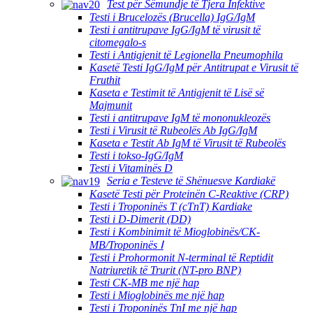
Test për Sëmundje të Tjera Infektive
Testi i Brucelozës (Brucella) IgG/IgM
Testi i antitrupave IgG/IgM të virusit të
citomegalo-s
Testi i Antigjenit të Legionella Pneumophila
Kasetë Testi IgG/IgM për Antitrupat e Virusit të
Fruthit
Kaseta e Testimit të Antigjenit të Lisë së
Majmunit
Testi i antitrupave IgM të mononukleozës
Testi i Virusit të Rubeolës Ab IgG/IgM
Kaseta e Testit Ab IgM të Virusit të Rubeolës
Testi i tokso-IgG/IgM
Testi i Vitaminës D
Seria e Testeve të Shënuesve Kardiakë
Kasetë Testi për Proteinën C-Reaktive (CRP)
Testi i Troponinës T (cTnT) Kardiake
Testi i D-Dimerit (DD)
Testi i Kombinimit të Mioglobinës/CK-
MB/Troponinës Ⅰ
Testi i Prohormonit N-terminal të Reptidit
Natriuretik të Trurit (NT-pro BNP)
Testi CK-MB me një hap
Testi i Mioglobinës me një hap
Testi i Troponinës TnI me një hap