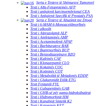
Seria e Testeve të Shënuesve Tumororë
Testi i Alfa-Fetoproteinës AFP
Testi i antigjenit karcinoembrional CEA
Testi i Antigjenit Specifik të Prostatës PSA
Seria e Testeve të Abuzimit me Drogë
Testi i 6-MAM 6-Monoacetilmorfinës
Testi i alkoolit
Testi i Alprazolamit ALP
Testi i Amfetaminës AMP
Testi i Acetaminofenit APAP
Testi i Barbiturateve BAR
Testi i Buprenorfinës BUP
Testi i Benzodiazepinave BZO
Testi i Kafeinës CAF
Testi i Klonazepamit CLO
Testi i Kokainës COC
Testi i Kotininës COT
Testi i Metabolitit të Metadonës EDDP
Testi i Glukuronidit Etilik ETG
Testi Fentanili FYL
Testi i Gabapentinës GAB
Testi i GHB-së për gama-hidroksibutirat
Testi i Hidromorfonit HM
Testi i Kanabisit Sintetik K2
Testi i Ketaminës KET