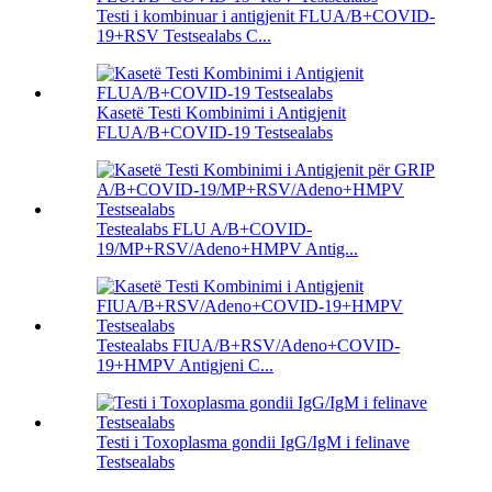
Testi i kombinuar i antigjenit FLUA/B+COVID-
19+RSV Testsealabs C...
Kasetë Testi Kombinimi i Antigjenit
FLUA/B+COVID-19 Testsealabs
Testealabs FLU A/B+COVID-
19/MP+RSV/Adeno+HMPV Antig...
Testealabs FIUA/B+RSV/Adeno+COVID-
19+HMPV Antigjeni C...
Testi i Toxoplasma gondii IgG/IgM i felinave
Testsealabs