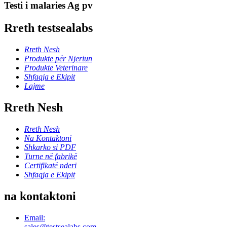
Testi i malaries Ag pv
Rreth testsealabs
Rreth Nesh
Produkte për Njeriun
Produkte Veterinare
Shfaqja e Ekipit
Lajme
Rreth Nesh
Rreth Nesh
Na Kontaktoni
Shkarko si PDF
Turne në fabrikë
Certifikatë nderi
Shfaqja e Ekipit
na kontaktoni
Email:
sales@testsealabs.com