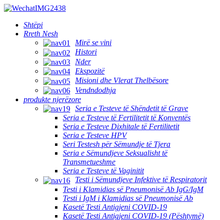
Shtëpi
Rreth Nesh
Mirë se vini
Histori
Nder
Ekspozitë
Misioni dhe Vlerat Thelbësore
Vendndodhja
produkte njerëzore
Seria e Testeve të Shëndetit të Grave
Seria e Testeve të Fertilitetit të Konventës
Seria e Testeve Dixhitale të Fertilitetit
Seria e Testeve HPV
Seri Testesh për Sëmundje të Tjera
Seria e Sëmundjeve Seksualisht të
Transmetueshme
Seria e Testeve të Vaginitit
Testi i Sëmundjeve Infektive të Respiratorit
Testi i Klamidias së Pneumonisë Ab IgG/IgM
Testi i IgM i Klamidias së Pneumonisë Ab
Kasetë Testi Antigjeni COVID-19
Kasetë Testi Antigjeni COVID-19 (Pështymë)