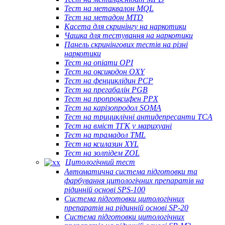
Тест на метаквалон MQL
Тест на метадон MTD
Касета для скринінгу на наркотики
Чашка для тестування на наркотики
Панель скринінгових тестів на різні
наркотики
Тест на опіати OPI
Тест на оксикодон OXY
Тест на фенциклідин PCP
Тест на прегабалін PGB
Тест на пропроксифен PPX
Тест на карізопродол SOMA
Тест на трициклічні антидепресанти TCA
Тест на вміст ТГК у марихуані
Тест на трамадол TML
Тест на ксилазин XYL
Тест на золпідем ZOL
Цитологічний тест
Автоматична система підготовки та
фарбування цитологічних препаратів на
рідинній основі SPS-100
Система підготовки цитологічних
препаратів на рідинній основі SP-20
Система підготовки цитологічних