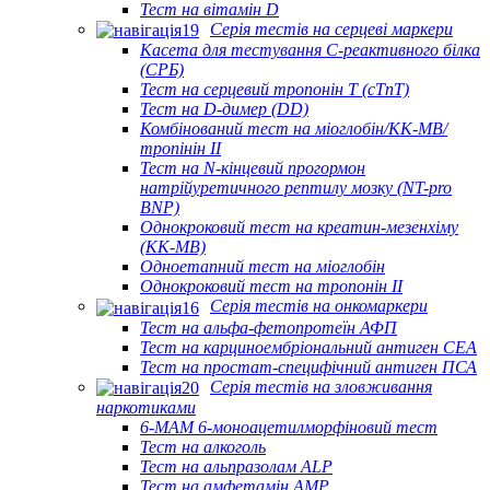
Тест на вітамін D
Серія тестів на серцеві маркери
Касета для тестування С-реактивного білка
(СРБ)
Тест на серцевий тропонін Т (cTnT)
Тест на D-димер (DD)
Комбінований тест на міоглобін/КК-МВ/
тропінін II
Тест на N-кінцевий прогормон
натрійуретичного рептилу мозку (NT-pro
BNP)
Однокроковий тест на креатин-мезенхіму
(КК-МВ)
Одноетапний тест на міоглобін
Однокроковий тест на тропонін II
Серія тестів на онкомаркери
Тест на альфа-фетопротеїн АФП
Тест на карциноембріональний антиген CEA
Тест на простат-специфічний антиген ПСА
Серія тестів на зловживання
наркотиками
6-MAM 6-моноацетилморфіновий тест
Тест на алкоголь
Тест на альпразолам ALP
Тест на амфетамін AMP