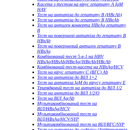
Касета з тестом на вірус гепатиту А IgM
HAV
Тест на антитіла до гепатиту B (HBcAb)
Тест на антитіла до гепатиту B HBeAb
Тест на антиген конверта HBeAg гепатиту
B
Тест на поверхневі антитіла до гепатиту B
HBsAb
Тест на поверхневий антиген гепатиту B
HBsAg
Комбінований тест 5-в-1 на HBV
HBsAg/HBsAb/HBeAg//HBeAb/HBcAb
Комбінований тест-касета на HBsAg/HCV
Тест на вірус гепатиту С (ВГС) Ab
Тест на антитіла до ВІЛ 1+2
Тест на антитіла IgM до вірусу гепатиту Е
Трирядковий тест на антитіла до ВІЛ 1/2
Тест на антитіла до ВІЛ 1/2/O
Тест на ВІЛ Ag/Ab
Мультикомбінований тест на
ВІЛ/HBsAg/HCV
Мультикомбінований тест на
ВІЛ/HBsAg/HCV/SYP
Мультикомбінований тест на ВІЛ/ВГС/SYP
Тест на антитіла до сифілісу (Antitreponemia