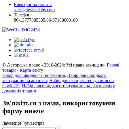
Електронна пошта:
sales@testsealabs.com
Телефон:
86-13777885335/86-57188600160
© Авторське право - 2010-2024: Усі права захищено.
Гарячі
товари
-
Карта сайту
Набір для швидкого тестування
,
Набір для швидкого
тестування на антиген
,
Набір для експрес-тестування на
Covid-19
,
Набір для швидкого тестування на діагностику
домашніх тварин
Зв'яжіться з нами, використовуючи
форму нижче
[javascript]
[/javascript]