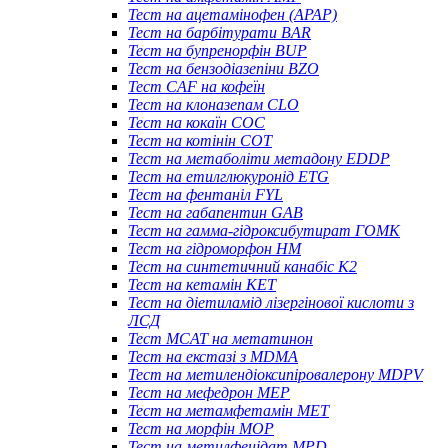
Тест на ацетамінофен (APAP)
Тест на барбітурати BAR
Тест на бупренорфін BUP
Тест на бензодіазепіни BZO
Тест CAF на кофеїн
Тест на клоназепам CLO
Тест на кокаїн COC
Тест на котінін COT
Тест на метаболіти метадону EDDP
Тест на етилглюкуронід ETG
Тест на фентаніл FYL
Тест на габапентин GAB
Тест на гамма-гідроксибутират ГОМК
Тест на гідроморфон HM
Тест на синтетичний канабіс K2
Тест на кетамін KET
Тест на діетиламід лізергінової кислоти з
ЛСД
Тест MCAT на метатинон
Тест на екстазі з MDMA
Тест на метилендіоксипіровалерону MDPV
Тест на мефедрон MEP
Тест на метамфетамін MET
Тест на морфін MOP
Тест на метилфенідат MPD