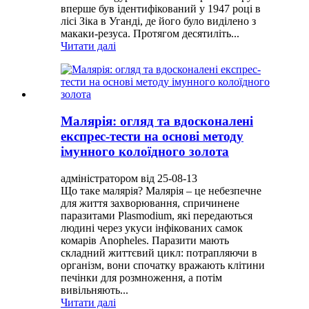
вперше був ідентифікований у 1947 році в
лісі Зіка в Уганді, де його було виділено з
макаки-резуса. Протягом десятиліть...
Читати далі
Малярія: огляд та вдосконалені
експрес-тести на основі методу
імунного колоїдного золота
адміністратором від 25-08-13
Що таке малярія? Малярія – це небезпечне
для життя захворювання, спричинене
паразитами Plasmodium, які передаються
людині через укуси інфікованих самок
комарів Anopheles. Паразити мають
складний життєвий цикл: потрапляючи в
організм, вони спочатку вражають клітини
печінки для розмноження, а потім
вивільняють...
Читати далі