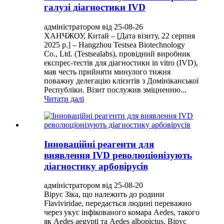
галузі діагностики IVD
адміністратором від 25-08-26
ХАНЧЖОУ, Китай – [Дата візиту, 22 серпня
2025 р.] – Hangzhou Testsea Biotechnology
Co., Ltd. (Testsealabs), провідний виробник
експрес-тестів для діагностики in vitro (IVD),
мав честь прийняти минулого тижня
поважну делегацію клієнтів з Домініканської
Республіки. Візит послужив зміцненню...
Читати далі
Інноваційні реагенти для
виявлення IVD революціонізують
діагностику арбовірусів
адміністратором від 25-08-20
Вірус Зіка, що належить до родини
Flaviviridae, передається людині переважно
через укус інфікованого комара Aedes, такого
як Aedes aegypti та Aedes albopictus. Вірус