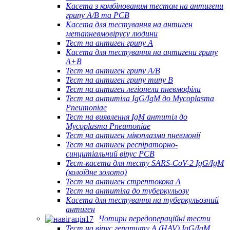
Касета з комбінованим тестом на антигени
грипу A/B та РСВ
Касета для тестування на антиген
метапневмовірусу людини
Тест на антиген грипу A
Касета для тестування на антигени грипу
A+B
Тест на антиген грипу A/B
Тест на антиген грипу типу B
Тест на антиген легіонели пневмофіли
Тест на антитіла IgG/IgM до Mycoplasma
Pneumoniae
Тест на виявлення IgM антитіл до
Mycoplasma Pneumoniae
Тест на антиген мікоплазми пневмонії
Тест на антиген респіраторно-
синцитіальний вірус РСВ
Тест-касета для тесту SARS-CoV-2 IgG/IgM
(колоїдне золото)
Тест на антиген стрептокока А
Тест на антитіла до туберкульозу
Касета для тестування на туберкульозний
антиген
Чотири передопераційні тести
Тест на вірус гепатиту А (HAV) IgG/IgM