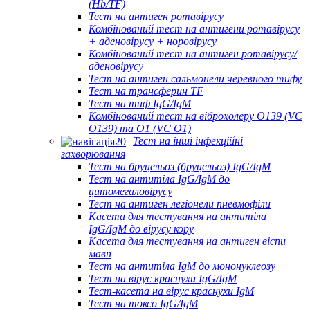
(Hb/TF)
Тест на антиген ротавірусу
Комбінований тест на антигени ротавірусу
+ аденовірусу + норовірусу
Комбінований тест на антиген ротавірусу/
аденовірусу
Тест на антиген сальмонели черевного тифу
Тест на трансферин TF
Тест на тиф IgG/IgM
Комбінований тест на віброхолеру O139 (VC
O139) та O1 (VC O1)
Тест на інші інфекційні
захворювання
Тест на бруцельоз (бруцельоз) IgG/IgM
Тест на антитіла IgG/IgM до
цитомегаловірусу
Тест на антиген легіонели пневмофіли
Касета для тестування на антитіла
IgG/IgM до вірусу кору
Касета для тестування на антиген віспи
мавп
Тест на антитіла IgM до мононуклеозу
Тест на вірус краснухи IgG/IgM
Тест-касета на вірус краснухи IgM
Тест на токсо IgG/IgM