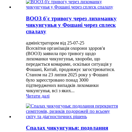
ВООЗ б'є тривогу через лихоманку
чикунгунья у Фошані через сплеск
спалаху
адміністратором від 25-07-25
Всесвітня організація охорони здоров'я
(ВООЗ) заявила про тривогу щодо
лихоманки чикунгунья, хвороби, що
передається комарами, оскільки ситуація у
Фошані, Китай, продовжує загострюватися.
Станом на 23 липня 2025 року у Фошані
було зареєстровано понад 3000
підтверджених випадків лихоманки
чикунгунья, всі з яких...
Читати далі
Спалах чикунгунья: подолання