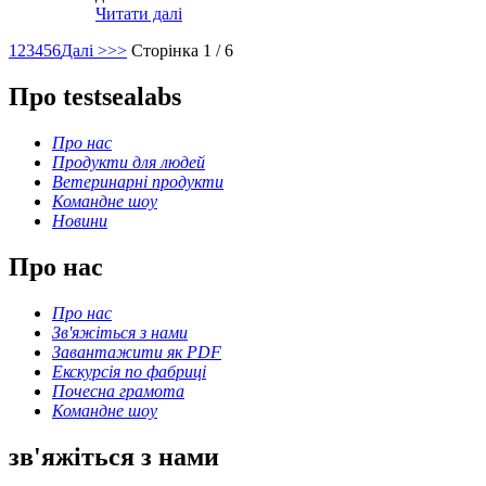
Читати далі
1
2
3
4
5
6
Далі >
>>
Сторінка 1 / 6
Про testsealabs
Про нас
Продукти для людей
Ветеринарні продукти
Командне шоу
Новини
Про нас
Про нас
Зв'яжіться з нами
Завантажити як PDF
Екскурсія по фабриці
Почесна грамота
Командне шоу
зв'яжіться з нами