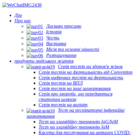
Дім
Про нас
Ласкаво просимо
Історія
Честь
Виставка
Місія та основні цінності
Розташування
продукти людського життя
Серія тестів на здоров'я жінок
Серія тестів на фертильність від Convention
Серія цифрових тестів на фертильність
Серія тестів на ВПЛ
Серія тестів на інші захворювання
Серія про хвороби, що передаються
статевим шляхом
Серія тестів на вагініт
Тест на респіраторні інфекційні
захворювання
Тест на хламідійну пневмонію IgG/IgM
Тест на хламідійну пневмонію IgM
Касета для тестування на антиген COVID-