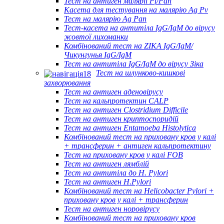
Тест на антиген малярії Pf/Pan
Касета для тестування на малярію Ag Pv
Тест на малярію Ag Pan
Тест-касета на антитіла IgG/IgM до вірусу
жовтої лихоманки
Комбінований тест на ZIKA IgG/IgM/
Чикунгунья IgG/IgM
Тест на антитіла IgG/IgM до вірусу Зіка
Тест на шлунково-кишкові
захворювання
Тест на антиген аденовірусу
Тест на кальпротектин CALP
Тест на антиген Clostridium Difficile
Тест на антиген криптоспоридій
Тест на антиген Entamoeba Histolytica
Комбінований тест на приховану кров у калі
+ трансферин + антиген кальпротектину
Тест на приховану кров у калі FOB
Тест на антиген лямблій
Тест на антитіла до H. Pylori
Тест на антиген H.Pylori
Комбінований тест на Helicobacter Pylori +
приховану кров у калі + трансферин
Тест на антиген норовірусу
Комбінований тест на приховану кров