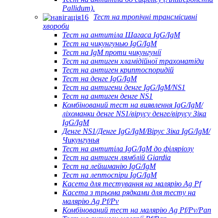
Pallidum).
Тест на тропічні трансмісивні
хвороби
Тест на антитіла Шагаса IgG/IgM
Тест на чикунгунью IgG/IgM
Тест на IgM проти чикунгунії
Тест на антиген хламідійної трахоматіди
Тест на антиген криптоспоридій
Тест на денге IgG/IgM
Тест на антигени денге IgG/IgM/NS1
Тест на антиген денге NS1
Комбінований тест на виявлення IgG/IgM/
ліхоманки денге NS1/вірусу денге/вірусу Зіка
IgG/IgM
Денге NS1/Денге IgG/IgM/Вірус Зіка IgG/IgM/
Чикунгунья
Тест на антитіла IgG/IgM до філяріозу
Тест на антиген лямблій Giardia
Тест на лейшманію IgG/IgM
Тест на лептоспіри IgG/IgM
Касета для тестування на малярію Ag Pf
Касета з трьома рядками для тесту на
малярію Ag Pf/Pv
Комбінований тест на малярію Ag Pf/Pv/Pan