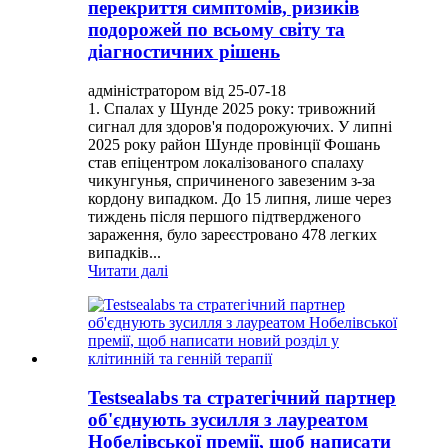
перекриття симптомів, ризиків
подорожей по всьому світу та
діагностичних рішень
адміністратором від 25-07-18
1. Спалах у Шунде 2025 року: тривожний
сигнал для здоров'я подорожуючих. У липні
2025 року район Шунде провінції Фошань
став епіцентром локалізованого спалаху
чикунгунья, спричиненого завезеним з-за
кордону випадком. До 15 липня, лише через
тиждень після першого підтвердженого
зараження, було зареєстровано 478 легких
випадків...
Читати далі
Testsealabs та стратегічний партнер
об'єднують зусилля з лауреатом
Нобелівської премії, щоб написати