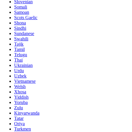
Slovenian
Somali
Samoan
Scots Gaelic
Shona
Sindhi
Sundanese
Swahili
Tajik
Tamil
Telugu
Thai
Ukrainian
Urdu
Uzbek
Vietnamese
Welsh
Xhosa
Yiddish
Yoruba
Zulu
Kinyarwanda
Tatar
Oriya
Turkmen