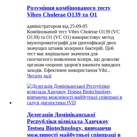
Розуміння комбінованого тесту
Vibro Cholerae O139 та O1
адміністратором від 25-09-05
Комбінований тест Vibro Cholerae O139 (VC
O139) та O1 (VC O1) використовує метод
імунохроматографії для ідентифікації двох
значущих штамів холерних бактерій. Цей
тест має вирішальне значення для
своєчасного виявлення холери, що дозволяє
органам охорони здоров'я вживати швидких
заходів. Ефективне використання Vibr...
Читати далі
Делегація Домініканської
Республіки відвідала Ханчжоу
Testsea Biotechnology, вивчаючи
можливості майбутньої співпраці в