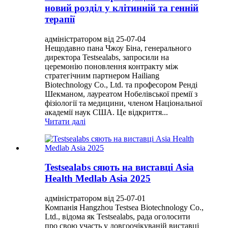
новий розділ у клітинній та генній
терапії
адміністратором від 25-07-04
Нещодавно пана Чжоу Біна, генерального
директора Testsealabs, запросили на
церемонію поновлення контракту між
стратегічним партнером Hailiang
Biotechnology Co., Ltd. та професором Ренді
Шекманом, лауреатом Нобелівської премії з
фізіології та медицини, членом Національної
академії наук США. Це відкриття...
Читати далі
Testsealabs сяють на виставці Asia
Health Medlab Asia 2025
адміністратором від 25-07-01
Компанія Hangzhou Testsea Biotechnology Co.,
Ltd., відома як Testsealabs, рада оголосити
про свою участь у довгоочікуваній виставці