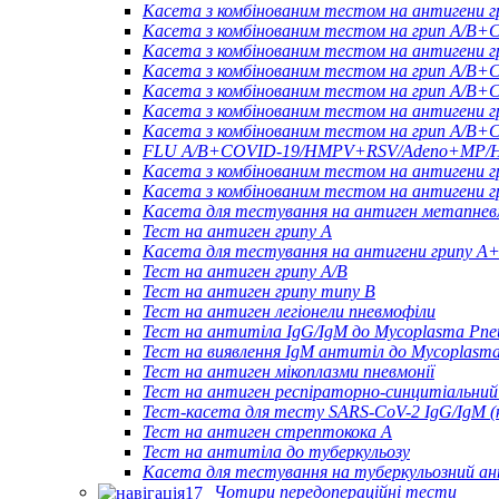
Касета з комбінованим тестом на антигени 
Касета з комбінованим тестом на грип A/
Касета з комбінованим тестом на антигени
Касета з комбінованим тестом на грип A/B
Касета з комбінованим тестом на грип A/
Касета з комбінованим тестом на антиген
Касета з комбінованим тестом на грип A/
FLU A/B+COVID-19/HMPV+RSV/Adeno+MP/HRV
Касета з комбінованим тестом на антиген
Касета з комбінованим тестом на антигени 
Касета для тестування на антиген метапнев
Тест на антиген грипу A
Касета для тестування на антигени грипу A
Тест на антиген грипу A/B
Тест на антиген грипу типу B
Тест на антиген легіонели пневмофіли
Тест на антитіла IgG/IgM до Mycoplasma Pne
Тест на виявлення IgM антитіл до Mycoplasm
Тест на антиген мікоплазми пневмонії
Тест на антиген респіраторно-синцитіальний
Тест-касета для тесту SARS-CoV-2 IgG/IgM (к
Тест на антиген стрептокока А
Тест на антитіла до туберкульозу
Касета для тестування на туберкульозний а
Чотири передопераційні тести