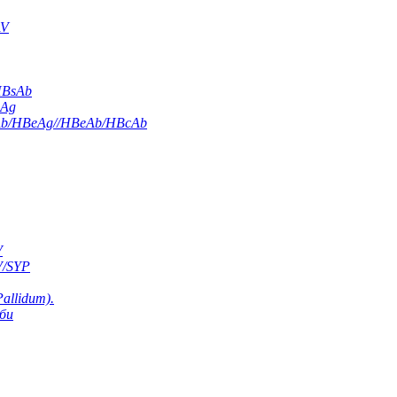
AV
HBsAb
sAg
Ab/HBeAg//HBeAb/HBcAb
V
V/SYP
allidum).
оби