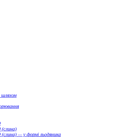
м шляхом
ворювання
9
 (слина)
(слина) — у формі льодяника