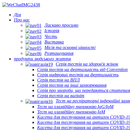
Дім
Про нас
Ласкаво просимо
Історія
Честь
Виставка
Місія та основні цінності
Розташування
продукти людського життя
Серія тестів на здоров'я жінок
Серія тестів на фертильність від Convention
Серія цифрових тестів на фертильність
Серія тестів на ВПЛ
Серія тестів на інші захворювання
Серія про хвороби, що передаються статеви
Серія тестів на вагініт
Тест на респіраторні інфекційні зах
Тест на хламідійну пневмонію IgG/IgM
Тест на хламідійну пневмонію IgM
Касета для тестування на антиген COVID-1
Касета для тестування на антиген COVID-19
Касета для тестування на антиген COVID-19 