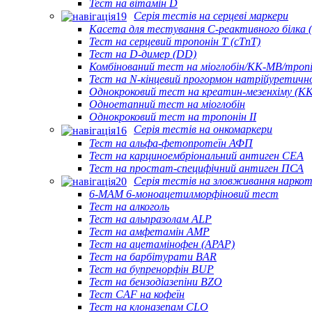
Тест на вітамін D
Серія тестів на серцеві маркери
Касета для тестування С-реактивного білка 
Тест на серцевий тропонін Т (cTnT)
Тест на D-димер (DD)
Комбінований тест на міоглобін/КК-МВ/тропін
Тест на N-кінцевий прогормон натрійуретично
Однокроковий тест на креатин-мезенхіму (К
Одноетапний тест на міоглобін
Однокроковий тест на тропонін II
Серія тестів на онкомаркери
Тест на альфа-фетопротеїн АФП
Тест на карциноембріональний антиген CEA
Тест на простат-специфічний антиген ПСА
Серія тестів на зловживання нарко
6-MAM 6-моноацетилморфіновий тест
Тест на алкоголь
Тест на альпразолам ALP
Тест на амфетамін AMP
Тест на ацетамінофен (APAP)
Тест на барбітурати BAR
Тест на бупренорфін BUP
Тест на бензодіазепіни BZO
Тест CAF на кофеїн
Тест на клоназепам CLO