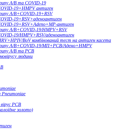
грипу A/B та COVID-19
B+COVID-19+HMPV антиген
 грипу A/B+COVID-19+RSV
+COVID-19+RSV+аденоантиген
B+COVID-19+RSV+Adeno+MP-антиген
и грипу A/B+COVID-19/HMPV+RSV
B+COVID-19/HMPV+RSV/аденоантиген
+HPIV/BoV комбінований тест на антиген касета
и грипу A/B+COVID-19/МП+РСВ/Адено+HMPV
грипу A/B та РСВ
мовірусу людини
+B
umoniae
a Pneumoniae
 вірус РСВ
олоїдне золото)
нтиген