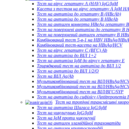
Тест на вірус гепатиту А (HAV) IgG/IgM
Касета з тестом на вірус гепатиту А IgM H
Тест на антитіла до гепатиту B (HBcAb)
Тест на антитіла до гепатиту B HBeAb
Тест на антиген конверта HBeAg гепатиту B
Тест на поверхневі антитіла до гепатиту B 
Тест на поверхневий антиген гепатиту B HB
Комбінований тест 5-в-1 на HBV HBsAg/HBs
Комбінований тест-касета на HBsAg/HCV
Тест на вірус гепатиту С (ВГС) Ab
Тест на антитіла до ВІЛ 1+2
Тест на антитіла IgM до вірусу гепатиту Е
Трирядковий тест на антитіла до ВІЛ 1/2
Тест на антитіла до ВІЛ 1/2/O
Тест на ВІЛ Ag/Ab
Мультикомбінований тест на ВІЛ/HBsAg/HC
Мультикомбінований тест на ВІЛ/HBsAg/HC
Мультикомбінований тест на ВІЛ/ВГС/SYP
Тест на антитіла до сифілісу (Antitreponemia P
Тест на тропічні трансмісивні хвор
Тест на антитіла Шагаса IgG/IgM
Тест на чикунгунью IgG/IgM
Тест на IgM проти чикунгунії
Тест на антиген хламідійної трахоматіди
Тест на антиген криптоспоридій