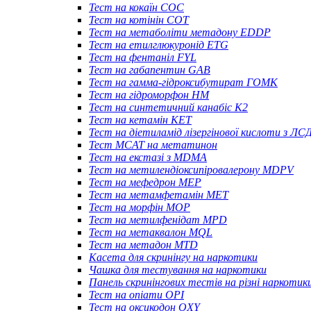
Тест на кокаїн COC
Тест на котінін COT
Тест на метаболіти метадону EDDP
Тест на етилглюкуронід ETG
Тест на фентаніл FYL
Тест на габапентин GAB
Тест на гамма-гідроксибутират ГОМК
Тест на гідроморфон HM
Тест на синтетичний канабіс K2
Тест на кетамін KET
Тест на діетиламід лізергінової кислоти з ЛС
Тест MCAT на метатинон
Тест на екстазі з MDMA
Тест на метилендіоксипіровалерону MDPV
Тест на мефедрон MEP
Тест на метамфетамін MET
Тест на морфін MOP
Тест на метилфенідат MPD
Тест на метаквалон MQL
Тест на метадон MTD
Касета для скринінгу на наркотики
Чашка для тестування на наркотики
Панель скринінгових тестів на різні наркотик
Тест на опіати OPI
Тест на оксикодон OXY