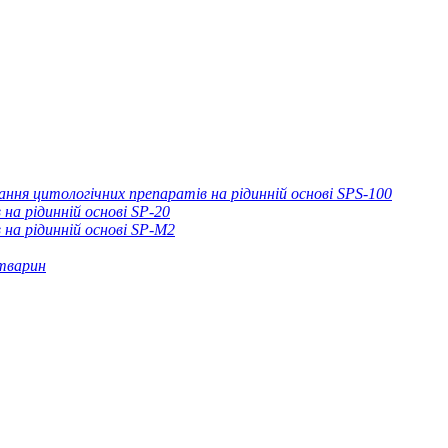
ня цитологічних препаратів на рідинній основі SPS-100
на рідинній основі SP-20
на рідинній основі SP-M2
 тварин