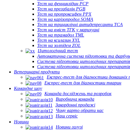
Тест на фенциклідин PCP
Тест на прегабалін PGB
Тест на пропроксифен PPX
Тест на карізопродол SOMA
Тест на трициклічні антидепресанти TCA
Тест на вміст ТГК у марихуані
Тест на трамадол TML
Тест на ксилазин XYL
Тест на золпідем ZOL
Цитологічний тест
Автоматична система підготовки та фарбуван
Система підготовки цитологічних препаратів 
Система підготовки цитологічних препаратів 
Ветеринарні продукти
Експрес-тест для діагностики домашніх
Експрес-тест для діагностики тварин
Командне шоу
Команда досліджень та розробок
Виробнича команда
Закордонні продажі
Чому варто обрати нас
Наш сервіс
Новини
Новини галузі