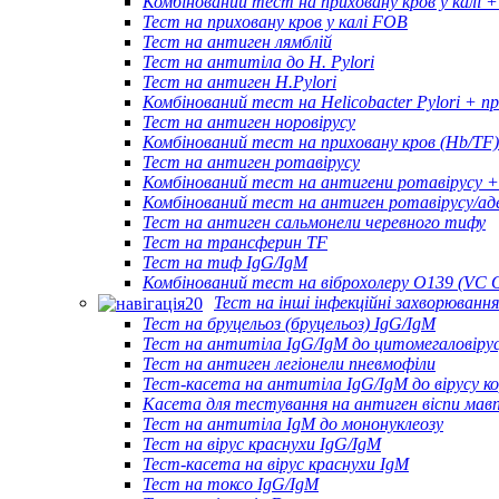
Комбінований тест на приховану кров у калі
Тест на приховану кров у калі FOB
Тест на антиген лямблій
Тест на антитіла до H. Pylori
Тест на антиген H.Pylori
Комбінований тест на Helicobacter Pylori + п
Тест на антиген норовірусу
Комбінований тест на приховану кров (Hb/TF)
Тест на антиген ротавірусу
Комбінований тест на антигени ротавірусу + 
Комбінований тест на антиген ротавірусу/ад
Тест на антиген сальмонели черевного тифу
Тест на трансферин TF
Тест на тиф IgG/IgM
Комбінований тест на віброхолеру O139 (VC 
Тест на інші інфекційні захворювання
Тест на бруцельоз (бруцельоз) IgG/IgM
Тест на антитіла IgG/IgM до цитомегаловіру
Тест на антиген легіонели пневмофіли
Тест-касета на антитіла IgG/IgM до вірусу к
Касета для тестування на антиген віспи мав
Тест на антитіла IgM до мононуклеозу
Тест на вірус краснухи IgG/IgM
Тест-касета на вірус краснухи IgM
Тест на токсо IgG/IgM