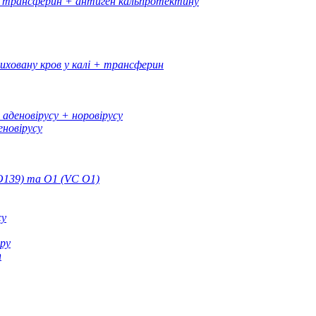
 + трансферин + антиген кальпротектину
риховану кров у калі + трансферин
аденовірусу + норовірусу
еновірусу
O139) та O1 (VC O1)
су
ору
п