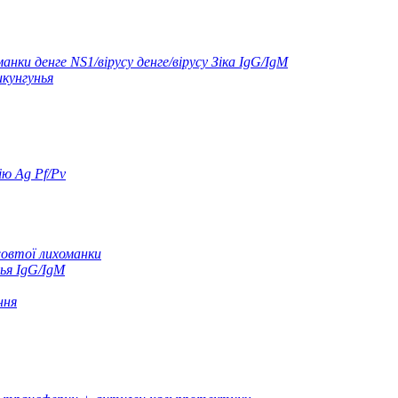
нки денге NS1/вірусу денге/вірусу Зіка IgG/IgM
икунгунья
ю Ag Pf/Pv
жовтої лихоманки
ья IgG/IgM
ння