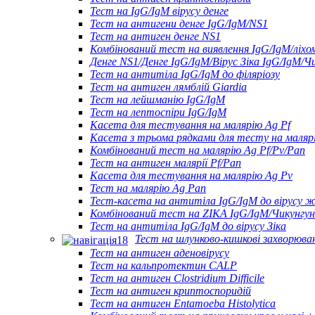
Тест на IgG/IgM вірусу денге
Тест на антигени денге IgG/IgM/NS1
Тест на антиген денге NS1
Комбінований тест на виявлення IgG/IgM/ліхома
Денге NS1/Денге IgG/IgM/Вірус Зіка IgG/IgM/Ч
Тест на антитіла IgG/IgM до філяріозу
Тест на антиген лямблій Giardia
Тест на лейшманію IgG/IgM
Тест на лептоспіри IgG/IgM
Касета для тестування на малярію Ag Pf
Касета з трьома рядками для тесту на малярі
Комбінований тест на малярію Ag Pf/Pv/Pan
Тест на антиген малярії Pf/Pan
Касета для тестування на малярію Ag Pv
Тест на малярію Ag Pan
Тест-касета на антитіла IgG/IgM до вірусу 
Комбінований тест на ZIKA IgG/IgM/Чикунгун
Тест на антитіла IgG/IgM до вірусу Зіка
Тест на шлунково-кишкові захворюва
Тест на антиген аденовірусу
Тест на кальпротектин CALP
Тест на антиген Clostridium Difficile
Тест на антиген криптоспоридій
Тест на антиген Entamoeba Histolytica