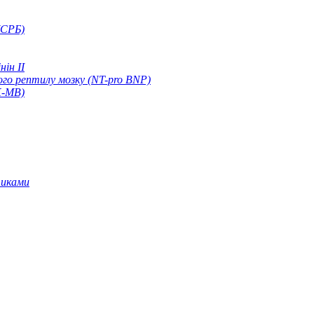
(СРБ)
ін II
го рептилу мозку (NT-pro BNP)
К-МВ)
тиками