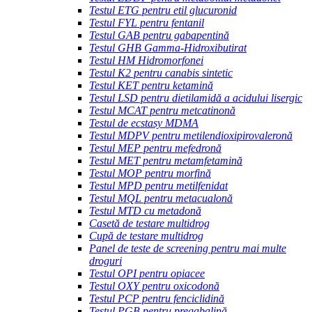
Testul ETG pentru etil glucuronid
Testul FYL pentru fentanil
Testul GAB pentru gabapentină
Testul GHB Gamma-Hidroxibutirat
Testul HM Hidromorfonei
Testul K2 pentru canabis sintetic
Testul KET pentru ketamină
Testul LSD pentru dietilamidă a acidului lisergic
Testul MCAT pentru metcatinonă
Testul de ecstasy MDMA
Testul MDPV pentru metilendioxipirovaleronă
Testul MEP pentru mefedronă
Testul MET pentru metamfetamină
Testul MOP pentru morfină
Testul MPD pentru metilfenidat
Testul MQL pentru metacualonă
Testul MTD cu metadonă
Casetă de testare multidrog
Cupă de testare multidrog
Panel de teste de screening pentru mai multe
droguri
Testul OPI pentru opiacee
Testul OXY pentru oxicodonă
Testul PCP pentru fenciclidină
Testul PGB pentru pregabalină