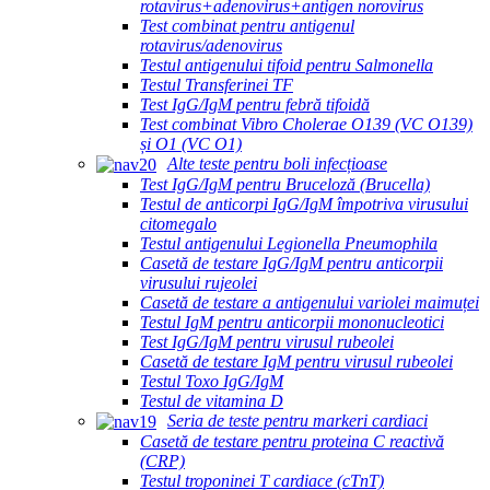
rotavirus+adenovirus+antigen norovirus
Test combinat pentru antigenul
rotavirus/adenovirus
Testul antigenului tifoid pentru Salmonella
Testul Transferinei TF
Test IgG/IgM pentru febră tifoidă
Test combinat Vibro Cholerae O139 (VC O139)
și O1 (VC O1)
Alte teste pentru boli infecțioase
Test IgG/IgM pentru Bruceloză (Brucella)
Testul de anticorpi IgG/IgM împotriva virusului
citomegalo
Testul antigenului Legionella Pneumophila
Casetă de testare IgG/IgM pentru anticorpii
virusului rujeolei
Casetă de testare a antigenului variolei maimuței
Testul IgM pentru anticorpii mononucleotici
Test IgG/IgM pentru virusul rubeolei
Casetă de testare IgM pentru virusul rubeolei
Testul Toxo IgG/IgM
Testul de vitamina D
Seria de teste pentru markeri cardiaci
Casetă de testare pentru proteina C reactivă
(CRP)
Testul troponinei T cardiace (cTnT)