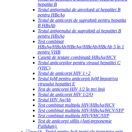
hepatita B
Testul antigenului de anvelopă al hepatitei B
pentru HBeAg
Testul de anticorpi de suprafață pentru hepatita
B HBsAb
Testul antigenului de suprafață al hepatitei B
pentru HBsAg
Test combinat
HBsAg/HBsAb/HBeAg//HBeAb/HBcAb 5 în 1
pentru VHB
Casetă de testare combinată HBsAg/HCV
Testul anticorpilor pentru virusul hepatitei C
(VHC)
Testul de anticorpi HIV 1+2
Testul IgM pentru anticorpii IgM împotriva
virusului hepatitei E
Test de anticorpi HIV 1/2 în trei linii
Testul de anticorpi HIV 1/2/O
Testul HIV Ag/Ab
Test combinat multiplu HIV/HBsAg/HCV
Test combinat multiplu HIV/HBsAg/HCV/SYP
Test combinat multiplu HIV/VHC/SYP
Test de anticorpi sifilis (Anti-treponemie
Pallidum).
Testul pentru boli tropicale transmise prin