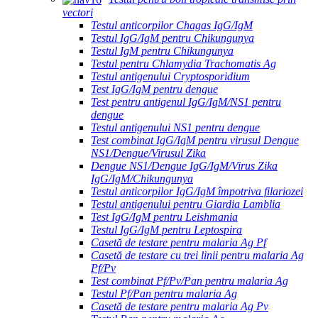
vectori
Testul anticorpilor Chagas IgG/IgM
Testul IgG/IgM pentru Chikungunya
Testul IgM pentru Chikungunya
Testul pentru Chlamydia Trachomatis Ag
Testul antigenului Cryptosporidium
Test IgG/IgM pentru dengue
Test pentru antigenul IgG/IgM/NS1 pentru
dengue
Testul antigenului NS1 pentru dengue
Test combinat IgG/IgM pentru virusul Dengue
NS1/Dengue/Virusul Zika
Dengue NS1/Dengue IgG/IgM/Virus Zika
IgG/IgM/Chikungunya
Testul anticorpilor IgG/IgM împotriva filariozei
Testul antigenului pentru Giardia Lamblia
Test IgG/IgM pentru Leishmania
Testul IgG/IgM pentru Leptospira
Casetă de testare pentru malaria Ag Pf
Casetă de testare cu trei linii pentru malaria Ag
Pf/Pv
Test combinat Pf/Pv/Pan pentru malaria Ag
Testul Pf/Pan pentru malaria Ag
Casetă de testare pentru malaria Ag Pv