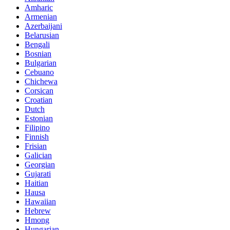
Amharic
Armenian
Azerbaijani
Belarusian
Bengali
Bosnian
Bulgarian
Cebuano
Chichewa
Corsican
Croatian
Dutch
Estonian
Filipino
Finnish
Frisian
Galician
Georgian
Gujarati
Haitian
Hausa
Hawaiian
Hebrew
Hmong
Hungarian