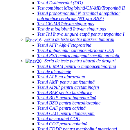
Testul D-dimerului (DD)
Test combinat Mioglobină/CK-MB/Troponină II
Testul prohormonului N-terminal al reptilelor
natriuretice cerebrale (NT-pro BNP)
Test CK-MB într-un singur pas
Test de mioglobină într-un singur pas
Test TnI într-o singură etapă pentru troponina I
Seria de teste pentru markeri tumorali
Testul AFP Alfa-Fetoproteină
Testul antigenului carcinoembrionar CEA
Testul PSA pentru antigenul specific prostatic
Seria de teste pentru abuzul de droguri
Testul 6-MAM pentru 6-monoacetilmorfină
Test de alcoolemie
Testul ALP cu alprazolam
Testul AMP pentru amfetamină
Testul APAP pentru acetaminofen
Testul BAR pentru barbiturice
Testul BUP pentru buprenorfină
Testul BZO pentru benzodiazepine
Testul CAF pentru cafeină
Testul CLO pentru clonazepam
Testul de cocaină COC
Testul COT pentru cotinină
Testul EDDP pentru metabolitul metadonei