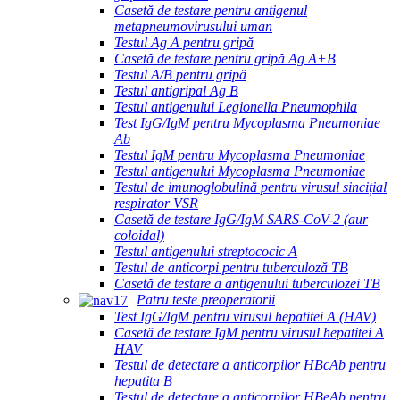
Casetă de testare pentru antigenul
metapneumovirusului uman
Testul Ag A pentru gripă
Casetă de testare pentru gripă Ag A+B
Testul A/B pentru gripă
Testul antigripal Ag B
Testul antigenului Legionella Pneumophila
Test IgG/IgM pentru Mycoplasma Pneumoniae
Ab
Testul IgM pentru Mycoplasma Pneumoniae
Testul antigenului Mycoplasma Pneumoniae
Testul de imunoglobulină pentru virusul sincițial
respirator VSR
Casetă de testare IgG/IgM SARS-CoV-2 (aur
coloidal)
Testul antigenului streptococic A
Testul de anticorpi pentru tuberculoză TB
Casetă de testare a antigenului tuberculozei TB
Patru teste preoperatorii
Test IgG/IgM pentru virusul hepatitei A (HAV)
Casetă de testare IgM pentru virusul hepatitei A
HAV
Testul de detectare a anticorpilor HBcAb pentru
hepatita B
Testul de detectare a anticorpilor HBeAb pentru