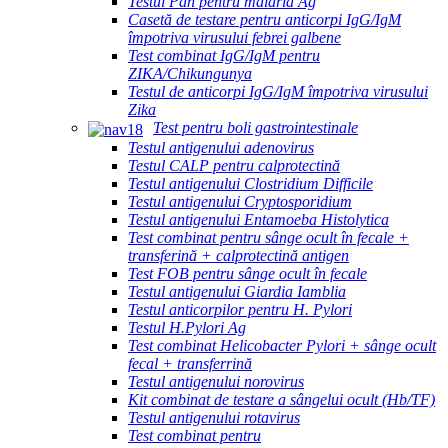
Testul Pan pentru malaria Ag
Casetă de testare pentru anticorpi IgG/IgM
împotriva virusului febrei galbene
Test combinat IgG/IgM pentru
ZIKA/Chikungunya
Testul de anticorpi IgG/IgM împotriva virusului
Zika
Test pentru boli gastrointestinale
Testul antigenului adenovirus
Testul CALP pentru calprotectină
Testul antigenului Clostridium Difficile
Testul antigenului Cryptosporidium
Testul antigenului Entamoeba Histolytica
Test combinat pentru sânge ocult în fecale +
transferină + calprotectină antigen
Test FOB pentru sânge ocult în fecale
Testul antigenului Giardia Iamblia
Testul anticorpilor pentru H. Pylori
Testul H.Pylori Ag
Test combinat Helicobacter Pylori + sânge ocult
fecal + transferrină
Testul antigenului norovirus
Kit combinat de testare a sângelui ocult (Hb/TF)
Testul antigenului rotavirus
Test combinat pentru