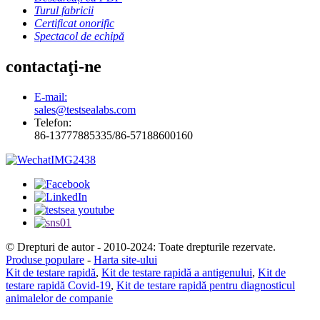
Turul fabricii
Certificat onorific
Spectacol de echipă
contactaţi-ne
E-mail:
sales@testsealabs.com
Telefon:
86-13777885335/86-57188600160
© Drepturi de autor - 2010-2024: Toate drepturile rezervate.
Produse populare
-
Harta site-ului
Kit de testare rapidă
,
Kit de testare rapidă a antigenului
,
Kit de
testare rapidă Covid-19
,
Kit de testare rapidă pentru diagnosticul
animalelor de companie