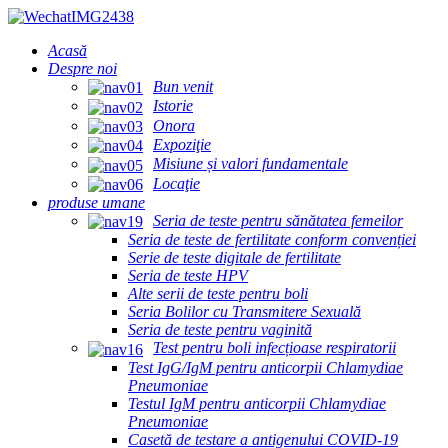
Acasă
Despre noi
Bun venit
Istorie
Onora
Expoziţie
Misiune și valori fundamentale
Locaţie
produse umane
Seria de teste pentru sănătatea femeilor
Seria de teste de fertilitate conform convenției
Serie de teste digitale de fertilitate
Seria de teste HPV
Alte serii de teste pentru boli
Seria Bolilor cu Transmitere Sexuală
Seria de teste pentru vaginită
Test pentru boli infecțioase respiratorii
Test IgG/IgM pentru anticorpii Chlamydiae
Pneumoniae
Testul IgM pentru anticorpii Chlamydiae
Pneumoniae
Casetă de testare a antigenului COVID-19