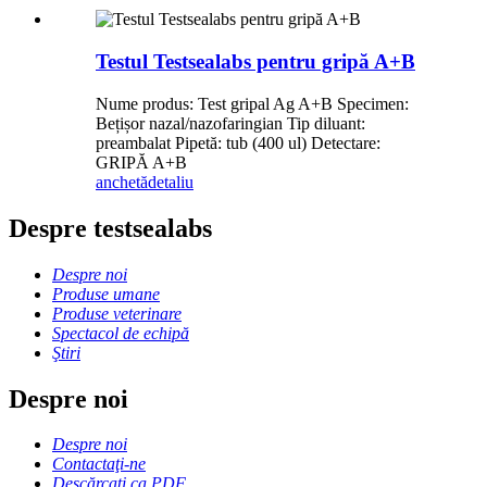
Testul Testsealabs pentru gripă A+B
Nume produs: Test gripal Ag A+B Specimen:
Bețișor nazal/nazofaringian Tip diluant:
preambalat Pipetă: tub (400 ul) Detectare:
GRIPĂ A+B
anchetă
detaliu
Despre testsealabs
Despre noi
Produse umane
Produse veterinare
Spectacol de echipă
Ştiri
Despre noi
Despre noi
Contactaţi-ne
Descărcați ca PDF