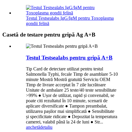
Testul Testsealabs IgG/IgM pentru Toxoplasma
gondii felină
Casetă de testare pentru gripă Ag A+B
Testul Testsealabs pentru gripă A+B
Tip Card de detectare utilizat pentru testul
Salmonella Typhi, fecale Timp de asamblare 5-10
minute Mostră Mostră gratuită Serviciu OEM
Timp de livrare acceptat în 7 zile lucrătoare
Unitate de ambalare 25 teste/40 teste sensibilitate
>99% ● Ușor de utilizat, rapid și convenabil, se
poate citi rezultatul în 10 minute, scenarii de
aplicare diversificate ● Tampon preambalat,
utilizarea pașilor mai simplificată ● Sensibilitate
și specificitate ridicate ● Depozitat la temperatura
camerei, valabil până la 24 de luni ● Str...
anchetă
detaliu