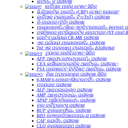
ଭିଟାମିନ୍ ଡି ପରୀକ୍ଷା
କାର୍ଡିଆକ୍ ମାର୍କର୍ ଟେଷ୍ଟ ସିରିଜ୍
ସି-ରିଆକ୍ଟିଭ୍ ପ୍ରୋଟିନ୍ (CRP) ଟେଷ୍ଟ କ୍ୟାସେଟ୍
କାର୍ଡିଆକ୍ ଟ୍ରୋପୋନିନ୍ ଟି (cTnT) ପରୀକ୍ଷା
ଡି-ଡାଇମର (ଡିଡି) ପରୀକ୍ଷା
ମାୟୋଗ୍ଲୋବିନ୍/ସିକେ-ଏମବି/ଟ୍ରୋପୋନିନ୍ Ⅰକମ୍ବୋ ପ
ମସ୍ତିଷ୍କର ନାଟ୍ରିୟୁରେଟିକ୍ ରେପ୍ଟାଇଡ୍ (NT-ପ୍ରୋ B
ଗୋଟିଏ ପର୍ଯ୍ୟାୟ CK-MB ପରୀକ୍ଷା
ଏକ ପର୍ଯ୍ୟାୟ ମାୟୋଗ୍ଲୋବିନ୍ ପରୀକ୍ଷା
TnI ଏକ ପଦକ୍ଷେପ ଟ୍ରୋପୋନିନ୍ Ⅰପରୀକ୍ଷଣ
ଟ୍ୟୁମର ମାର୍କର୍ସ ଟେଷ୍ଟ ସିରିଜ୍
AFP ଆଲଫା-ଫେଟୋପ୍ରୋଟିନ୍ ପରୀକ୍ଷା
CEA କାର୍ସିନୋମ୍ବ୍ରୋନିକ୍ ଆଣ୍ଟିଜେନ୍ ପରୀକ୍ଷା |
PSA ପ୍ରୋଷ୍ଟେଟ୍ ନିର୍ଦ୍ଦିଷ୍ଟ ଆଣ୍ଟିଜେନ୍ ପରୀକ୍ଷା
ନିଶା ଅପବ୍ୟବହାର ପରୀକ୍ଷା ସିରିଜ୍
6-MAM 6-ମୋନୋଏସିଟେଲମର୍ଫିନ୍ ପରୀକ୍ଷା
ମଦ୍ୟପାନ ପରୀକ୍ଷା
ALP ଆଲପ୍ରାଜୋଲାମ ପରୀକ୍ଷା
AMP ଆମ୍ଫେଟାମାଇନ୍ ପରୀକ୍ଷା
APAP ଆସିଟାମିନୋଫେନ୍ ପରୀକ୍ଷା
ବାର୍ ବାର୍ବିଟୁରେଟ୍ସ ପରୀକ୍ଷା
BUP ବୁପ୍ରେନର୍ଫାଇନ୍ ପରୀକ୍ଷା
BZO ବେଞ୍ଜୋଡିଆଜେପାଇନ୍ସ ପରୀକ୍ଷା
CAF କ୍ୟାଫିନ୍ ପରୀକ୍ଷା
CLO କ୍ଲୋନାଜେପାମ ପରୀକ୍ଷା