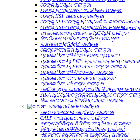
ଡେଙ୍ଗୁ IgG/IgM ପରୀକ୍ଷା
ଡେଙ୍ଗୁ IgG/IgM/NS1 ଆଣ୍ଟିଜେନ୍ ପରୀକ୍ଷା
ଡେଙ୍ଗୁ NS1 ଆଣ୍ଟିଜେନ୍ ପରୀକ୍ଷା
ଡେଙ୍ଗୁ NS1/ଡେଙ୍ଗୁ IgG/IgM/ଜିକା ଭାଇରସ IgG/I
ଡେଙ୍ଗୁ NS1/ଡେଙ୍ଗୁ IgG/IgM/ଜିକା ଭାଇରସ IgG/Ig
ଫାଇଲେରିଆସିସ୍ ଆଣ୍ଟିବଡି IgG/IgM ପରୀକ୍ଷା
ଜିଆର୍ଡିଆ ଲାମ୍ବଲିଆ ଆଣ୍ଟିଜେନ୍ ପରୀକ୍ଷା
ଲିଶମାନିଆ IgG/IgM ପରୀକ୍ଷା
ଲେପ୍ଟୋସ୍ପାଇରା IgG/IgM ପରୀକ୍ଷା
ମ୍ୟାଲେରିଆ ଏଜି ପିଏଫ ଟେଷ୍ଟ କ୍ୟାସେଟ୍
ମ୍ୟାଲେରିଆ Ag Pf/Pv ଟ୍ରାଇ-ଲାଇନ୍ ଟେଷ୍ଟ କ୍ୟାସେ
ମ୍ୟାଲେରିଆ Ag Pf/Pv/Pan କମ୍ବୋ ପରୀକ୍ଷା
ମ୍ୟାଲେରିଆ ଏଜି ପିଏଫ/ପାନ୍ ପରୀକ୍ଷା
ମ୍ୟାଲେରିଆ ଏଜି ପିଭି ଟେଷ୍ଟ କ୍ୟାସେଟ୍
ମ୍ୟାଲେରିଆ ଏଜି ପ୍ୟାନ୍ ପରୀକ୍ଷା
ହଳଦିଆ ଜ୍ୱର ଭାଇରସ୍ ଆଣ୍ଟିବଡି IgG/IgM ଟେଷ୍ଟ 
ZIKA IgG/IgM/ଚିକୁନଗୁନିଆ IgG/IgM କମ୍ବୋ ପରୀକ
ଜିକା ଭାଇରସ ଆଣ୍ଟିବଡି IgG/IgM ପରୀକ୍ଷା
ପାକସ୍ଥଳୀ ରୋଗ ପରୀକ୍ଷା
ଆଡେନୋଭାଇରସ୍ ଆଣ୍ଟିଜେନ୍ ପରୀକ୍ଷା
CALP କାଲପ୍ରୋଟେକ୍ଟିନ୍ ପରୀକ୍ଷା
କ୍ଲୋଷ୍ଟ୍ରିଡିୟମ୍ ଡିଫିସିଲ୍ ଆଣ୍ଟିଜେନ୍ ପରୀକ୍ଷା
କ୍ରିପ୍ଟୋସ୍ପୋରିଡିୟମ୍ ଆଣ୍ଟିଜେନ୍ ପରୀକ୍ଷା
ଏଣ୍ଟାମିବା ହିଷ୍ଟୋଲିଟିକା ଆଣ୍ଟିଜେନ୍ ପରୀକ୍ଷା