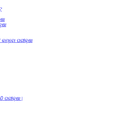
୍
୍ଷା
୍ଷା
 କମ୍ବୋ ପରୀକ୍ଷା
ି ପରୀକ୍ଷା |