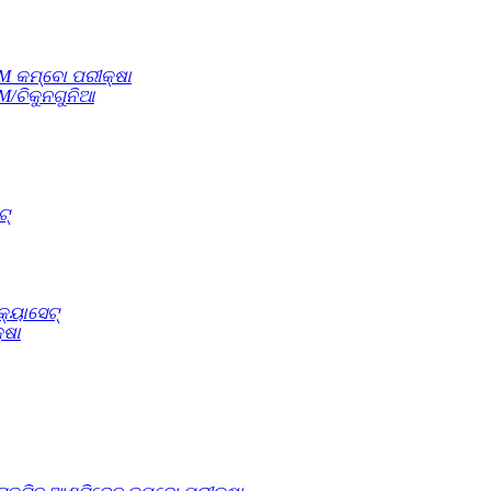
gM କମ୍ବୋ ପରୀକ୍ଷା
M/ଚିକୁନଗୁନିଆ
ଟ୍
କ୍ୟାସେଟ୍
୍ଷା