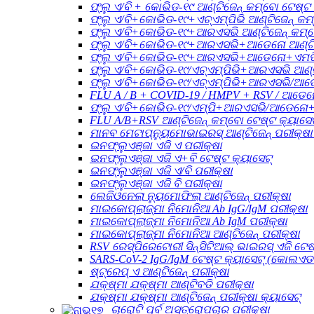
ଫ୍ଲୁ ଏ/ବି + କୋଭିଡ-୧୯ ଆଣ୍ଟିଜେନ୍ କମ୍ବୋ ଟେଷ୍ଟ 
ଫ୍ଲୁ ଏ/ବି+କୋଭିଡ-୧୯+ଏଚ୍ଏମ୍ପିଭି ଆଣ୍ଟିଜେନ୍ କମ
ଫ୍ଲୁ ଏ/ବି+କୋଭିଡ-୧୯+ଆରଏସଭି ଆଣ୍ଟିଜେନ୍ କମ୍ବ
ଫ୍ଲୁ ଏ/ବି+କୋଭିଡ-୧୯+ଆରଏସଭି+ଆଡେନୋ ଆଣ୍ଟିଜେ
ଫ୍ଲୁ ଏ/ବି+କୋଭିଡ-୧୯+ଆରଏସଭି+ଆଡେନୋ+ଏମପି ଆ
ଫ୍ଲୁ ଏ/ବି+କୋଭିଡ-୧୯/ଏଚ୍ଏମ୍ପିଭି+ଆରଏସଭି ଆଣ୍ଟ
ଫ୍ଲୁ ଏ/ବି+କୋଭିଡ-୧୯/ଏଚ୍ଏମ୍ପିଭି+ଆରଏସଭି/ଆଡେ
FLU A / B + COVID-19 / HMPV + RSV / ଆଡେନୋ
ଫ୍ଲୁ ଏ/ବି+କୋଭିଡ-୧୯/ଏମ୍ପି+ଆରଏସଭି/ଆଡେନୋ+ଏଚ
FLU A/B+RSV ଆଣ୍ଟିଜେନ୍ କମ୍ବୋ ଟେଷ୍ଟ କ୍ୟାସେଟ
ମାନବ ମେଟାପ୍ନ୍ୟୁମୋଭାଇରସ୍ ଆଣ୍ଟିଜେନ୍ ପରୀକ୍ଷା 
ଇନଫ୍ଲୁଏଞ୍ଜା ଏଜି ଏ ପରୀକ୍ଷା
ଇନଫ୍ଲୁଏଞ୍ଜା ଏଜି ଏ+ବି ଟେଷ୍ଟ କ୍ୟାସେଟ୍
ଇନଫ୍ଲୁଏଞ୍ଜା ଏଜି ଏ/ବି ପରୀକ୍ଷା
ଇନଫ୍ଲୁଏଞ୍ଜା ଏଜି ବି ପରୀକ୍ଷା
ଲେଜିଓନେଲା ନ୍ୟୁମୋଫିଲା ଆଣ୍ଟିଜେନ୍ ପରୀକ୍ଷା
ମାଇକୋପ୍ଲାଜ୍ମା ନିମୋନିଆ Ab IgG/IgM ପରୀକ୍ଷା
ମାଇକୋପ୍ଲାଜ୍ମା ନିମୋନିଆ Ab IgM ପରୀକ୍ଷା
ମାଇକୋପ୍ଲାଜ୍ମା ନିମୋନିଆ ଆଣ୍ଟିଜେନ୍ ପରୀକ୍ଷା
RSV ରେସ୍ପିରେଟୋରୀ ସିନ୍ସିଟିଆଲ୍ ଭାଇରସ୍ ଏଜି ଟେଷ
SARS-CoV-2 IgG/IgM ଟେଷ୍ଟ କ୍ୟାସେଟ୍ (କୋଲଏଡ
ଷ୍ଟ୍ରେପ୍ ଏ ଆଣ୍ଟିଜେନ୍ ପରୀକ୍ଷା
ଯକ୍ଷ୍ମା ଯକ୍ଷ୍ମା ଆଣ୍ଟିବଡି ପରୀକ୍ଷା
ଯକ୍ଷ୍ମା ଯକ୍ଷ୍ମା ଆଣ୍ଟିଜେନ୍ ପରୀକ୍ଷା କ୍ୟାସେଟ୍
ଚାରୋଟି ପୂର୍ବ ଅସ୍ତ୍ରୋପଚାର ପରୀକ୍ଷା