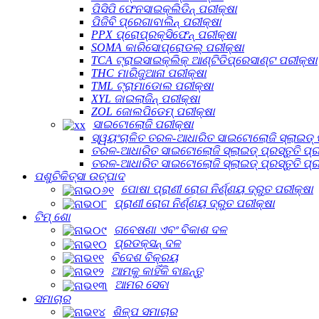
ପିସିପି ଫେନସାଇକ୍ଲିଡିନ୍ ପରୀକ୍ଷା
ପିଜିବି ପ୍ରେଗାବାଲିନ୍ ପରୀକ୍ଷା
PPX ପ୍ରୋପ୍ରକ୍ସିଫେନ୍ ପରୀକ୍ଷା
SOMA କାରିସୋପ୍ରୋଡଲ୍ ପରୀକ୍ଷା
TCA ଟ୍ରାଇସାଇକ୍ଲିକ୍ ଆଣ୍ଟିଡିପ୍ରେସାଣ୍ଟ ପରୀକ୍ଷା
THC ମାରିଜୁଆନା ପରୀକ୍ଷା
TML ଟ୍ରାମାଡୋଲ ପରୀକ୍ଷା
XYL ଜାଇଲାଜିନ୍ ପରୀକ୍ଷା
ZOL ଜୋଲପିଡେମ୍ ପରୀକ୍ଷା
ସାଇଟୋଲୋଜି ପରୀକ୍ଷା
ସ୍ୱୟଂଚାଳିତ ତରଳ-ଆଧାରିତ ସାଇଟୋଲୋଜି ସ୍ଲାଇଡ୍ ପ୍
ତରଳ-ଆଧାରିତ ସାଇଟୋଲୋଜି ସ୍ଲାଇଡ୍ ପ୍ରସ୍ତୁତି ପ୍ର
ତରଳ-ଆଧାରିତ ସାଇଟୋଲୋଜି ସ୍ଲାଇଡ୍ ପ୍ରସ୍ତୁତି ପ୍
ପଶୁଚିକିତ୍ସା ଉତ୍ପାଦ
ପୋଷା ପ୍ରାଣୀ ରୋଗ ନିର୍ଣ୍ଣୟ ଦ୍ରୁତ ପରୀକ୍ଷା
ପ୍ରାଣୀ ରୋଗ ନିର୍ଣ୍ଣୟ ଦ୍ରୁତ ପରୀକ୍ଷା
ଟିମ୍ ଶୋ
ଗବେଷଣା ଏବଂ ବିକାଶ ଦଳ
ପ୍ରଡକ୍ସନ୍ ଦଳ
ବିଦେଶ ବିକ୍ରୟ
ଆମକୁ କାହିଁକି ବାଛନ୍ତୁ
ଆମର ସେବା
ସମାଚାର
ଶିଳ୍ପ ସମାଚାର