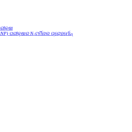
ରୀକ୍ଷା
NP) ପରୀକ୍ଷାର N-ଟର୍ମିନାଲ ପ୍ରୋହର୍ମୋନ୍