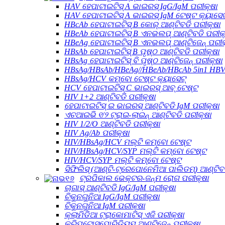
HAV ହେପାଟାଇଟିସ୍ A ଭାଇରସ୍ IgG/IgM ପରୀକ୍ଷା
HAV ହେପାଟାଇଟିସ୍ A ଭାଇରସ୍ IgM ଟେଷ୍ଟ କ୍ୟାସେଟ
HBcAb ହେପାଟାଇଟିସ୍ B କୋର୍ ଆଣ୍ଟିବଡି ପରୀକ୍ଷା
HBeAb ହେପାଟାଇଟିସ୍ B ଏନଭଲପ୍ ଆଣ୍ଟିବଡି ପରୀକ
HBeAg ହେପାଟାଇଟିସ୍ B ଏନଭଲପ୍ ଆଣ୍ଟିଜେନ୍ ପରୀକ
HBsAb ହେପାଟାଇଟିସ୍ B ପୃଷ୍ଠ ଆଣ୍ଟିବଡି ପରୀକ୍ଷା
HBsAg ହେପାଟାଇଟିସ୍ ବି ପୃଷ୍ଠ ଆଣ୍ଟିଜେନ୍ ପରୀକ୍ଷା
HBsAg/HBsAb/HBeAg//HBeAb/HBcAb 5in1 HBV
HBsAg/HCV କମ୍ବୋ ଟେଷ୍ଟ କ୍ୟାସେଟ୍
HCV ହେପାଟାଇଟିସ୍ C ଭାଇରସ୍ ଆବ୍ ଟେଷ୍ଟ
HIV 1+2 ଆଣ୍ଟିବଡି ପରୀକ୍ଷା
ହେପାଟାଇଟିସ୍ ଇ ଭାଇରସ୍ ଆଣ୍ଟିବଡି IgM ପରୀକ୍ଷା
ଏଚଆଇଭି ୧/୨ ଟ୍ରାଇ-ଲାଇନ୍ ଆଣ୍ଟିବଡି ପରୀକ୍ଷା
HIV 1/2/O ଆଣ୍ଟିବଡି ପରୀକ୍ଷା
HIV Ag/Ab ପରୀକ୍ଷା
HIV/HBsAg/HCV ମଲ୍ଟି କମ୍ବୋ ଟେଷ୍ଟ
HIV/HBsAg/HCV/SYP ମଲ୍ଟି କମ୍ବୋ ଟେଷ୍ଟ
HIV/HCV/SYP ମଲ୍ଟି କମ୍ବୋ ଟେଷ୍ଟ
ସିଫିଲିସ୍ (ଆଣ୍ଟି-ଟ୍ରେପୋନେମିଆ ପାଲିଡମ୍) ଆଣ୍ଟିବଡ
ଟ୍ରପିକାଲ ଭେକ୍ଟର-ଜନ୍ମ ରୋଗ ପରୀକ୍ଷା
ଚାଗାସ୍ ଆଣ୍ଟିବଡି IgG/IgM ପରୀକ୍ଷା
ଚିକୁନଗୁନିଆ IgG/IgM ପରୀକ୍ଷା
ଚିକୁନଗୁନିଆ IgM ପରୀକ୍ଷା
କ୍ଲାମିଡିଆ ଟ୍ରାକୋମାଟିସ୍ ଏଜି ପରୀକ୍ଷା
କ୍ରିପ୍ଟୋସ୍ପୋରିଡିୟମ୍ ଆଣ୍ଟିଜେନ୍ ପରୀକ୍ଷା