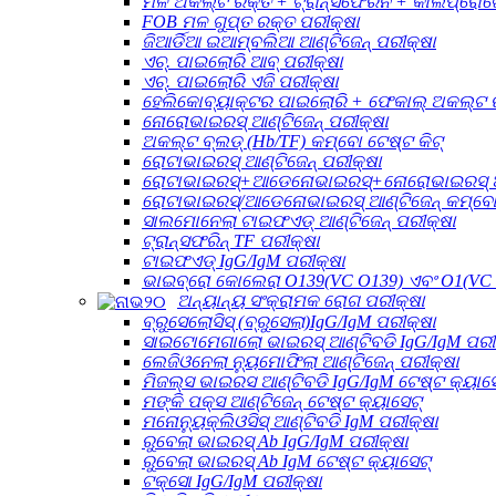
ମଳ ଅକଲ୍ଟ ରକ୍ତ + ଟ୍ରାନ୍ସଫେରିନ + କାଲପ୍ରୋଟେ
FOB ମଳ ଗୁପ୍ତ ରକ୍ତ ପରୀକ୍ଷା
ଜିଆର୍ଡିଆ ଇଆମ୍ବଲିଆ ଆଣ୍ଟିଜେନ୍ ପରୀକ୍ଷା
ଏଚ୍. ପାଇଲୋରି ଆବ୍ ପରୀକ୍ଷା
ଏଚ୍. ପାଇଲୋରି ଏଜି ପରୀକ୍ଷା
ହେଲିକୋବ୍ୟାକ୍ଟର ପାଇଲୋରି + ଫେକାଲ୍ ଅକଲ୍ଟ ରକ
ନୋରୋଭାଇରସ୍ ଆଣ୍ଟିଜେନ୍ ପରୀକ୍ଷା
ଅକଲ୍ଟ ବ୍ଲଡ୍ (Hb/TF) କମ୍ବୋ ଟେଷ୍ଟ କିଟ୍
ରୋଟାଭାଇରସ୍ ଆଣ୍ଟିଜେନ୍ ପରୀକ୍ଷା
ରୋଟାଭାଇରସ୍+ଆଡେନୋଭାଇରସ୍+ନୋରୋଭାଇରସ୍ ଆଣ୍
ରୋଟାଭାଇରସ୍/ଆଡେନୋଭାଇରସ୍ ଆଣ୍ଟିଜେନ୍ କମ୍ବୋ
ସାଲମୋନେଲା ଟାଇଫଏଡ୍ ଆଣ୍ଟିଜେନ୍ ପରୀକ୍ଷା
ଟ୍ରାନ୍ସଫରିନ୍ TF ପରୀକ୍ଷା
ଟାଇଫଏଡ୍ IgG/IgM ପରୀକ୍ଷା
ଭାଇବ୍ରୋ କୋଲେରା O139(VC O139) ଏବଂ O1(VC 
ଅନ୍ୟାନ୍ୟ ସଂକ୍ରାମକ ରୋଗ ପରୀକ୍ଷା
ବ୍ରୁସେଲୋସିସ୍ (ବ୍ରୁସେଲା)IgG/IgM ପରୀକ୍ଷା
ସାଇଟୋମେଗାଲୋ ଭାଇରସ୍ ଆଣ୍ଟିବଡି IgG/IgM ପରୀ
ଲେଜିଓନେଲା ନ୍ୟୁମୋଫିଲା ଆଣ୍ଟିଜେନ୍ ପରୀକ୍ଷା
ମିଜଲ୍ସ ଭାଇରସ ଆଣ୍ଟିବଡି IgG/IgM ଟେଷ୍ଟ କ୍ୟାସେ
ମଙ୍କି ପକ୍ସ ଆଣ୍ଟିଜେନ୍ ଟେଷ୍ଟ କ୍ୟାସେଟ୍
ମନୋନ୍ୟୁକ୍ଲିଓସିସ୍ ଆଣ୍ଟିବଡି IgM ପରୀକ୍ଷା
ରୁବେଲା ଭାଇରସ୍ Ab IgG/IgM ପରୀକ୍ଷା
ରୁବେଲା ଭାଇରସ୍ Ab IgM ଟେଷ୍ଟ କ୍ୟାସେଟ୍
ଟକ୍ସୋ IgG/IgM ପରୀକ୍ଷା