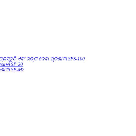
ରସ୍ତୁତି ଏବଂ ରଙ୍ଗ ଦେବା ପ୍ରଣାଳୀ SPS-100
ଣାଳୀ SP-20
ରଣାଳୀ SP-M2