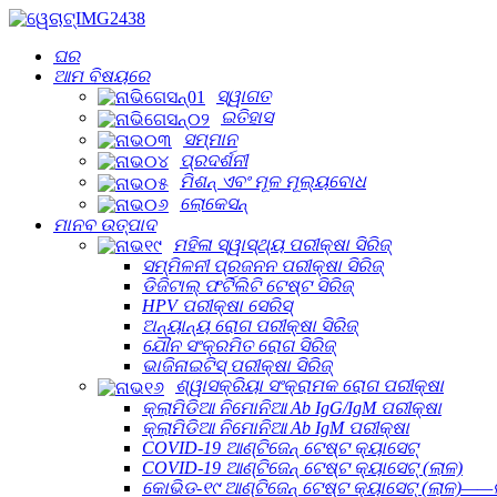
ଘର
ଆମ ବିଷୟରେ
ସ୍ୱାଗତ
ଇତିହାସ
ସମ୍ମାନ
ପ୍ରଦର୍ଶନୀ
ମିଶନ୍ ଏବଂ ମୂଳ ମୂଲ୍ୟବୋଧ
ଲୋକେସନ୍
ମାନବ ଉତ୍ପାଦ
ମହିଳା ସ୍ୱାସ୍ଥ୍ୟ ପରୀକ୍ଷା ସିରିଜ୍
ସମ୍ମିଳନୀ ପ୍ରଜନନ ପରୀକ୍ଷା ସିରିଜ୍
ଡିଜିଟାଲ୍ ଫର୍ଟିଲିଟି ଟେଷ୍ଟ ସିରିଜ୍
HPV ପରୀକ୍ଷା ସେରିସ୍
ଅନ୍ୟାନ୍ୟ ରୋଗ ପରୀକ୍ଷା ସିରିଜ୍
ଯୌନ ସଂକ୍ରମିତ ରୋଗ ସିରିଜ୍
ଭାଜିନାଇଟିସ୍ ପରୀକ୍ଷା ସିରିଜ୍
ଶ୍ୱାସକ୍ରିୟା ସଂକ୍ରାମକ ରୋଗ ପରୀକ୍ଷା
କ୍ଲାମିଡିଆ ନିମୋନିଆ Ab IgG/IgM ପରୀକ୍ଷା
କ୍ଲାମିଡିଆ ନିମୋନିଆ Ab IgM ପରୀକ୍ଷା
COVID-19 ଆଣ୍ଟିଜେନ୍ ଟେଷ୍ଟ କ୍ୟାସେଟ୍
COVID-19 ଆଣ୍ଟିଜେନ୍ ଟେଷ୍ଟ କ୍ୟାସେଟ୍ (ଲାଳ)
କୋଭିଡ-୧୯ ଆଣ୍ଟିଜେନ୍ ଟେଷ୍ଟ କ୍ୟାସେଟ୍ (ଲାଳ)——