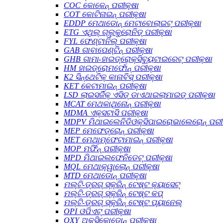
COC କୋକେନ୍ ପରୀକ୍ଷା
COT କୋଟିନାଇନ୍ ପରୀକ୍ଷା
EDDP ମେଥାଡୋନ୍ ମେଟାବୋଲାଇଟ୍ ପରୀକ୍ଷା
ETG ଏଥିଲ୍ ଗ୍ଲୁକୁରୋନିଡ୍ ପରୀକ୍ଷା
FYL ଫେଣ୍ଟାନିଲ୍ ପରୀକ୍ଷା
GAB ଗାବାପେଣ୍ଟିନ୍ ପରୀକ୍ଷା
GHB ଗାମା-ହାଇଡ୍ରୋକ୍ସିବ୍ୟୁଟାଇରେଟ୍ ପରୀକ୍ଷା
HM ହାଇଡ୍ରୋମର୍ଫୋନ୍ ପରୀକ୍ଷା
K2 ସିନ୍ଥେଟିକ୍ କାନାବିସ୍ ପରୀକ୍ଷା
KET କେଟାମାଇନ୍ ପରୀକ୍ଷା
LSD ଲାଇସର୍ଜିକ୍ ଏସିଡ୍ ଡାଏଥାଇଲାମାଇଡ୍ ପରୀକ୍ଷା
MCAT ମେଥକାଥିନୋନ୍ ପରୀକ୍ଷା
MDMA ଏକ୍ସଟାସି ପରୀକ୍ଷା
MDPV ମିଥାଇଲେନିଡିଓକ୍ସିପାଇରୋଭାଲେରୋନ୍ ପରୀ
MEP ମେଫେଡ୍ରୋନ୍ ପରୀକ୍ଷା
MET ମେଥାମ୍ଫେଟାମାଇନ୍ ପରୀକ୍ଷା
MOP ମର୍ଫିନ୍ ପରୀକ୍ଷା
MPD ମିଥାଇଲଫେନିଡେଟ୍ ପରୀକ୍ଷା
MQL ମେଥାକ୍ୱାଲୋନ୍ ପରୀକ୍ଷା
MTD ମେଥାଡୋନ୍ ପରୀକ୍ଷା
ମଲ୍ଟି-ଡ୍ରଗ୍ ସ୍କ୍ରିନ୍ ଟେଷ୍ଟ କ୍ୟାସେଟ୍
ମଲ୍ଟି-ଡ୍ରଗ୍ ସ୍କ୍ରିନ୍ ଟେଷ୍ଟ କପ୍
ମଲ୍ଟି-ଡ୍ରଗ୍ ସ୍କ୍ରିନ୍ ଟେଷ୍ଟ ପ୍ୟାନେଲ୍
OPI ଓପିଏଟ୍ ପରୀକ୍ଷା
OXY ଅକ୍ସିକୋଡୋନ୍ ପରୀକ୍ଷା