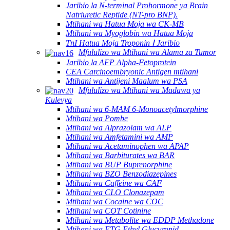
Jaribio la N-terminal Prohormone ya Brain
Natriuretic Reptide (NT-pro BNP).
Mtihani wa Hatua Moja wa CK-MB
Mtihani wa Myoglobin wa Hatua Moja
TnI Hatua Moja Troponin Ⅰ Jaribio
Mfululizo wa Mtihani wa Alama za Tumor
Jaribio la AFP Alpha-Fetoprotein
CEA Carcinoembryonic Antigen mtihani
Mtihani wa Antijeni Maalum wa PSA
Mfululizo wa Mtihani wa Madawa ya
Kulevya
Mtihani wa 6-MAM 6-Monoacetylmorphine
Mtihani wa Pombe
Mtihani wa Alprazolam wa ALP
Mtihani wa Amfetamini wa AMP
Mtihani wa Acetaminophen wa APAP
Mtihani wa Barbiturates wa BAR
Mtihani wa BUP Buprenorphine
Mtihani wa BZO Benzodiazepines
Mtihani wa Caffeine wa CAF
Mtihani wa CLO Clonazepam
Mtihani wa Cocaine wa COC
Mtihani wa COT Cotinine
Mtihani wa Metabolite wa EDDP Methadone
Mtihani wa ETG Ethyl Glucuronid