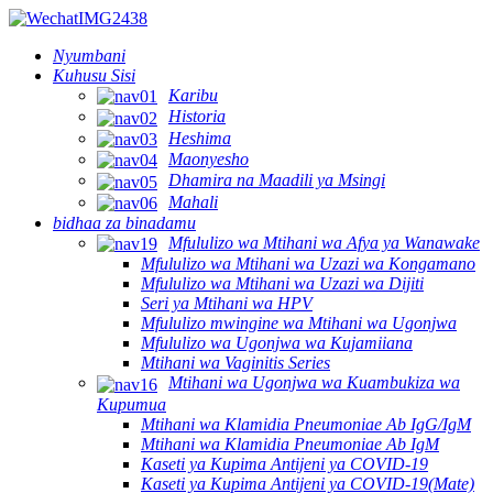
Nyumbani
Kuhusu Sisi
Karibu
Historia
Heshima
Maonyesho
Dhamira na Maadili ya Msingi
Mahali
bidhaa za binadamu
Mfululizo wa Mtihani wa Afya ya Wanawake
Mfululizo wa Mtihani wa Uzazi wa Kongamano
Mfululizo wa Mtihani wa Uzazi wa Dijiti
Seri ya Mtihani wa HPV
Mfululizo mwingine wa Mtihani wa Ugonjwa
Mfululizo wa Ugonjwa wa Kujamiiana
Mtihani wa Vaginitis Series
Mtihani wa Ugonjwa wa Kuambukiza wa
Kupumua
Mtihani wa Klamidia Pneumoniae Ab IgG/IgM
Mtihani wa Klamidia Pneumoniae Ab IgM
Kaseti ya Kupima Antijeni ya COVID-19
Kaseti ya Kupima Antijeni ya COVID-19(Mate)