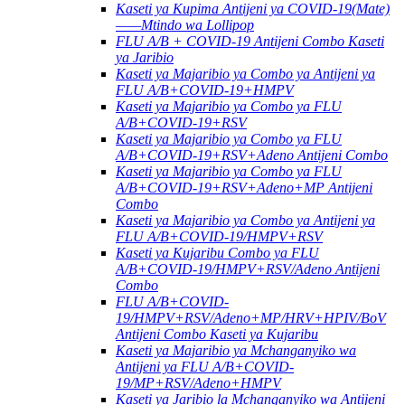
Kaseti ya Kupima Antijeni ya COVID-19(Mate)
——Mtindo wa Lollipop
FLU A/B + COVID-19 Antijeni Combo Kaseti
ya Jaribio
Kaseti ya Majaribio ya Combo ya Antijeni ya
FLU A/B+COVID-19+HMPV
Kaseti ya Majaribio ya Combo ya FLU
A/B+COVID-19+RSV
Kaseti ya Majaribio ya Combo ya FLU
A/B+COVID-19+RSV+Adeno Antijeni Combo
Kaseti ya Majaribio ya Combo ya FLU
A/B+COVID-19+RSV+Adeno+MP Antijeni
Combo
Kaseti ya Majaribio ya Combo ya Antijeni ya
FLU A/B+COVID-19/HMPV+RSV
Kaseti ya Kujaribu Combo ya FLU
A/B+COVID-19/HMPV+RSV/Adeno Antijeni
Combo
FLU A/B+COVID-
19/HMPV+RSV/Adeno+MP/HRV+HPIV/BoV
Antijeni Combo Kaseti ya Kujaribu
Kaseti ya Majaribio ya Mchanganyiko wa
Antijeni ya FLU A/B+COVID-
19/MP+RSV/Adeno+HMPV
Kaseti ya Jaribio la Mchanganyiko wa Antijeni