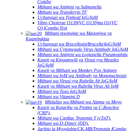
Combo
Mtihani wa Antijeni ya Salmonella
Mtihani wa Transferrin TF
Uchunguzi wa Typhoid IgG/IgM
Vibro Cholerae O139(VC O139)na O1(VC
O1)Combo Test
Mtihani mwingine wa Magonjwa ya
Kuambukiza
Uchunguzi wa Brucellosis(Brucella)IgG/IgM
Mtihani wa Cytomegalo Virus Antibody IgG/IgM
Mtihani wa Antijeni wa Legionella Pneumophila
Kaseti ya Kingamwili ya Virusi vya Measles
IgG/IgM
Kaseti ya Mtihani wa Monkey Pox Antigen
Mtihani wa IgM wa Antibody ya Mononucleosis
Mtihani wa Virusi vya Rubella Ab IgG/IgM
Kaseti ya Mtihani wa Rubella Virus Ab IgM
Mtihani wa Toxo IgG/IgM
Mtihani wa Vitamini D
Mfululizo wa Mtihani wa Alama ya Moyo
Kaseti ya Kujaribu ya Protini ya C-Reactive
(CRP).
Mtihani wa Cardiac Troponin T (cTnT).
Mtihani wa D-Dimer (DD).
Jaribio la Myoglobin/CK-MB/Troponin ⅠCombo