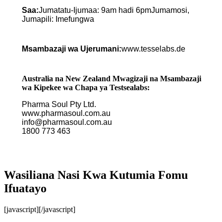
Saa:
Jumatatu-Ijumaa: 9am hadi 6pmJumamosi,
Jumapili: Imefungwa
Msambazaji wa Ujerumani:
www.tesselabs.de
Australia na New Zealand Mwagizaji na Msambazaji
wa Kipekee wa Chapa ya Testsealabs:
Pharma Soul Pty Ltd.
www.pharmasoul.com.au
info@pharmasoul.com.au
1800 773 463
Wasiliana Nasi Kwa Kutumia Fomu
Ifuatayo
[javascript]
[/javascript]