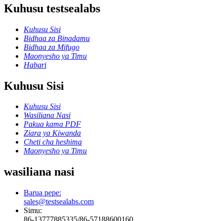
Kuhusu testsealabs
Kuhusu Sisi
Bidhaa za Binadamu
Bidhaa za Mifugo
Maonyesho ya Timu
Habari
Kuhusu Sisi
Kuhusu Sisi
Wasiliana Nasi
Pakua kama PDF
Ziara ya Kiwanda
Cheti cha heshima
Maonyesho ya Timu
wasiliana nasi
Barua pepe:
sales@testsealabs.com
Simu:
86-13777885335/86-57188600160