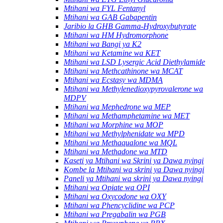
Mtihani wa FYL Fentanyl
Mtihani wa GAB Gabapentin
Jaribio la GHB Gamma-Hydroxybutyrate
Mtihani wa HM Hydromorphone
Mtihani wa Bangi ya K2
Mtihani wa Ketamine wa KET
Mtihani wa LSD Lysergic Acid Diethylamide
Mtihani wa Methcathinone wa MCAT
Mtihani wa Ecstasy wa MDMA
Mtihani wa Methylenedioxypyrovalerone wa
MDPV
Mtihani wa Mephedrone wa MEP
Mtihani wa Methamphetamine wa MET
Mtihani wa Morphine wa MOP
Mtihani wa Methylphenidate wa MPD
Mtihani wa Methaqualone wa MQL
Mtihani wa Methadone wa MTD
Kaseti ya Mtihani wa Skrini ya Dawa nyingi
Kombe la Mtihani wa skrini ya Dawa nyingi
Paneli ya Mtihani wa skrini ya Dawa nyingi
Mtihani wa Opiate wa OPI
Mtihani wa Oxycodone wa OXY
Mtihani wa Phencyclidine wa PCP
Mtihani wa Pregabalin wa PGB