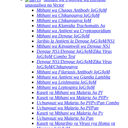
unaozaliwa na Vector
Mtihani wa Chagas Antibody IgG/IgM
Mtihani wa Chikungunya IgG/IgM
Mtihani wa Chikungunya IgM
Mtihani wa Klamidia Trachomatis Ag
Mtihani wa Antijeni wa Cryptosporidium
Mtihani wa Dengue IgG/IgM
Jaribio la Antijeni la Dengue IgG/IgM/NS1
Mtihani wa Kingamwili wa Dengue NS1
Dengue NS1/Dengue IgG/IgM/Zika Virus
IgG/IgM Combo Test
Dengue NS1/Dengue IgG/IgM/Zika Virus
IgG/IgM/Chikungunya
Mtihani wa Filariasis Antibody IgG/IgM
Mtihani wa Antijeni wa Giardia Lamblia
Mtihani wa Leishmania IgG/IgM
Mtihani wa Leptospira IgG/IgM
Kaseti ya Mtihani wa Malaria Ag Pf
Kaseti ya Mtihani wa Malaria Ag Pf/Pv
Uchunguzi wa Malaria Ag Pf/Pv/Pan Combo
Uchunguzi wa Malaria Ag Pf/Pan
Kaseti ya Mtihani wa Malaria Ag Pv
Uchunguzi wa Malaria Ag Pan
Kaseti ya Majaribio ya Virusi vya Homa ya