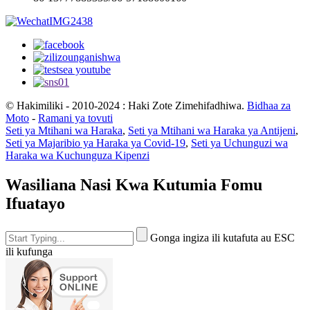
© Hakimiliki - 2010-2024 : Haki Zote Zimehifadhiwa.
Bidhaa za
Moto
-
Ramani ya tovuti
Seti ya Mtihani wa Haraka
,
Seti ya Mtihani wa Haraka ya Antijeni
,
Seti ya Majaribio ya Haraka ya Covid-19
,
Seti ya Uchunguzi wa
Haraka wa Kuchunguza Kipenzi
Wasiliana Nasi Kwa Kutumia Fomu
Ifuatayo
Gonga ingiza ili kutafuta au ESC
ili kufunga