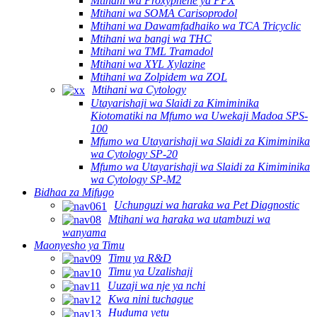
Mtihani wa Proxyphene ya PPX
Mtihani wa SOMA Carisoprodol
Mtihani wa Dawamfadhaiko wa TCA Tricyclic
Mtihani wa bangi wa THC
Mtihani wa TML Tramadol
Mtihani wa XYL Xylazine
Mtihani wa Zolpidem wa ZOL
Mtihani wa Cytology
Utayarishaji wa Slaidi za Kimiminika
Kiotomatiki na Mfumo wa Uwekaji Madoa SPS-
100
Mfumo wa Utayarishaji wa Slaidi za Kimiminika
wa Cytology SP-20
Mfumo wa Utayarishaji wa Slaidi za Kimiminika
wa Cytology SP-M2
Bidhaa za Mifugo
Uchunguzi wa haraka wa Pet Diagnostic
Mtihani wa haraka wa utambuzi wa
wanyama
Maonyesho ya Timu
Timu ya R&D
Timu ya Uzalishaji
Uuzaji wa nje ya nchi
Kwa nini tuchague
Huduma yetu