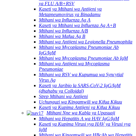
ya FLU A/B+RSV
Kaseti ya Mtihani wa Antijeni ya
Metapneumovirus ya Binadamu
Mtihani wa Influenza Ag A
Kaseti ya Mtihani wa Influenza Ag A+B
Mtihani wa Influenza A/B
Mtihani wa Mafua Ag B
Mtihani wa Antijeni wa Legionella Pneumophila
Mtihani wa Mycoplasma Pneumoniae Ab
IgG/IgM
Mtihani wa Mycoplasma Pneumoniae Ab IgM
Mtihani wa Antijeni wa Mycoplasma
Pneumoniae
Mtihani wa RSV wa Kupumua wa Syncytial
Virus Ag
Kaseti ya Jaribio la SARS-CoV-2 IgG/IgM
(dhahabu ya Colloidal)
Strep Mtihani wa Antijeni
Uchunguzi wa Kingamwili wa Kifua Kikuu
Kaseti ya Kupima Antijeni ya Kifua Kikuu
Mtihani Nne wa Kabla ya Upasuaji
Mtihani wa Hepatitis A wa HAV IgG/IgM
Kaseti ya Kupima Virusi vya HAV ya Virusi vya
IgM
Mtihani wa Kingamwili wa HBcAb wa Hepatitis