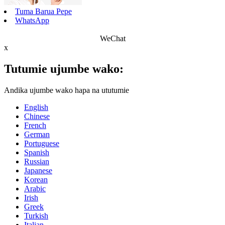
Tuma Barua Pepe
WhatsApp
WeChat
x
Tutumie ujumbe wako:
Andika ujumbe wako hapa na ututumie
English
Chinese
French
German
Portuguese
Spanish
Russian
Japanese
Korean
Arabic
Irish
Greek
Turkish
Italian