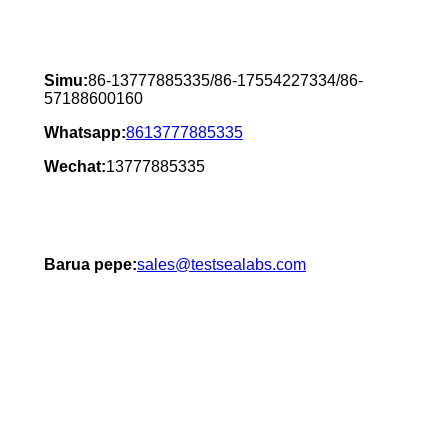
Simu:
86-13777885335/
86-17554227334/
86-
57188600160
Whatsapp:
8613777885335
Wechat:
13777885335
Barua pepe:
sales@testsealabs.com