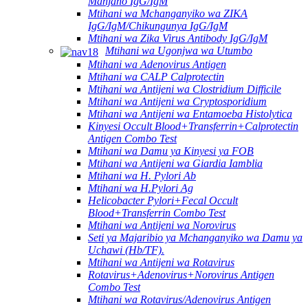
Manjano IgG/IgM
Mtihani wa Mchanganyiko wa ZIKA
IgG/IgM/Chikungunya IgG/IgM
Mtihani wa Zika Virus Antibody IgG/IgM
Mtihani wa Ugonjwa wa Utumbo
Mtihani wa Adenovirus Antigen
Mtihani wa CALP Calprotectin
Mtihani wa Antijeni wa Clostridium Difficile
Mtihani wa Antijeni wa Cryptosporidium
Mtihani wa Antijeni wa Entamoeba Histolytica
Kinyesi Occult Blood+Transferrin+Calprotectin
Antigen Combo Test
Mtihani wa Damu ya Kinyesi ya FOB
Mtihani wa Antijeni wa Giardia Iamblia
Mtihani wa H. Pylori Ab
Mtihani wa H.Pylori Ag
Helicobacter Pylori+Fecal Occult
Blood+Transferrin Combo Test
Mtihani wa Antijeni wa Norovirus
Seti ya Majaribio ya Mchanganyiko wa Damu ya
Uchawi (Hb/TF).
Mtihani wa Antijeni wa Rotavirus
Rotavirus+Adenovirus+Norovirus Antigen
Combo Test
Mtihani wa Rotavirus/Adenovirus Antigen