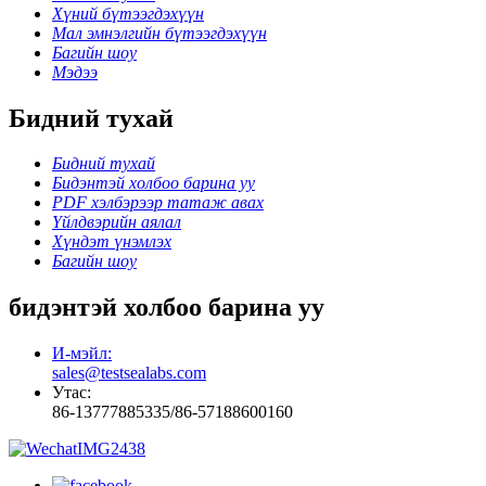
Хүний бүтээгдэхүүн
Мал эмнэлгийн бүтээгдэхүүн
Багийн шоу
Мэдээ
Бидний тухай
Бидний тухай
Бидэнтэй холбоо барина уу
PDF хэлбэрээр татаж авах
Үйлдвэрийн аялал
Хүндэт үнэмлэх
Багийн шоу
бидэнтэй холбоо барина уу
И-мэйл:
sales@testsealabs.com
Утас:
86-13777885335/86-57188600160