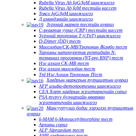
Rubella Virus Ab IgG/IgM шинжилгээ
Rubella Virus Ab IgM тестийн кассет
Токсо IgG/IgM шинжилгээ
Д аминдэмийн шинжилгээ
Зүрхний маркер тестийн цуврал
C-реактив уураг (CRP) тестийн кассет
Зүрхний тропонин T (cTnT) шинжилгээ
D-Dimer (DD) тест
Миоглобин/CK-MB/Тропонин ⅠКомбо тест
Тархины натриуретик рептидийн N-
терминал прогормон (NT-pro BNP) тест
Нэг алхам CK-MB тест
Нэг алхам миоглобин тест
TnI Нэг Алхам Тропонин ⅠТест
Хавдрын маркерын туршилтын цуврал
AFP альфа-фетопротеины шинжилгээ
CEA Хорт хавдрын эсрэгтөрөгчийн сорил
PSA түрүү булчирхайн өвөрмөц
эсрэгтөрөгчийн шинжилгээ
Мансууруулах бодис хэрэглэх туршилтын
цуврал
6-MAM 6-Monoacetylmorphine тест
Архины сорил
ALP Alprazolam тест
AMP амфетамин тест