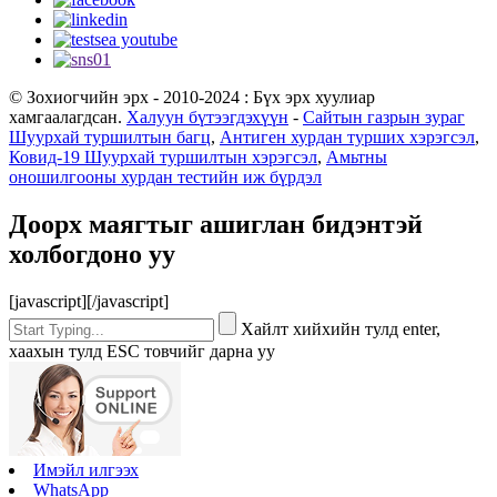
© Зохиогчийн эрх - 2010-2024 : Бүх эрх хуулиар
хамгаалагдсан.
Халуун бүтээгдэхүүн
-
Сайтын газрын зураг
Шуурхай туршилтын багц
,
Антиген хурдан турших хэрэгсэл
,
Ковид-19 Шуурхай туршилтын хэрэгсэл
,
Амьтны
оношилгооны хурдан тестийн иж бүрдэл
Доорх маягтыг ашиглан бидэнтэй
холбогдоно уу
[javascript]
[/javascript]
Хайлт хийхийн тулд enter,
хаахын тулд ESC товчийг дарна уу
Имэйл илгээх
WhatsApp