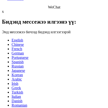
WeChat
x
Бидэнд мессежээ илгээнэ үү:
Энд мессежээ бичээд бидэнд илгээгээрэй
English
Chinese
French
German
Portuguese
Spanish
Russian
Japanese
Korean
Arabic
Irish
Greek
Turkish
Italian
Danish
Romanian