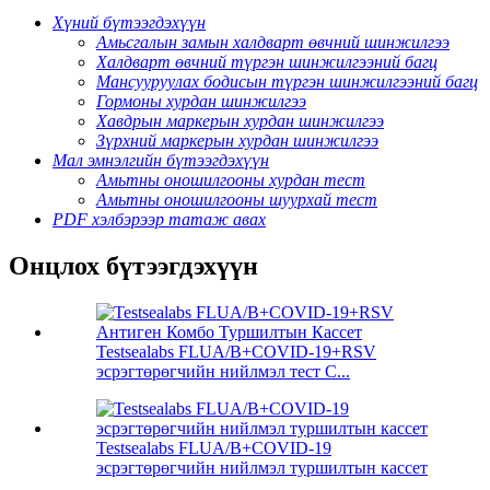
Хүний бүтээгдэхүүн
Амьсгалын замын халдварт өвчний шинжилгээ
Халдварт өвчний түргэн шинжилгээний багц
Мансууруулах бодисын түргэн шинжилгээний багц
Гормоны хурдан шинжилгээ
Хавдрын маркерын хурдан шинжилгээ
Зүрхний маркерын хурдан шинжилгээ
Мал эмнэлгийн бүтээгдэхүүн
Амьтны оношилгооны хурдан тест
Амьтны оношилгооны шуурхай тест
PDF хэлбэрээр татаж авах
Онцлох бүтээгдэхүүн
Testsealabs FLUA/B+COVID-19+RSV
эсрэгтөрөгчийн нийлмэл тест С...
Testsealabs FLUA/B+COVID-19
эсрэгтөрөгчийн нийлмэл туршилтын кассет