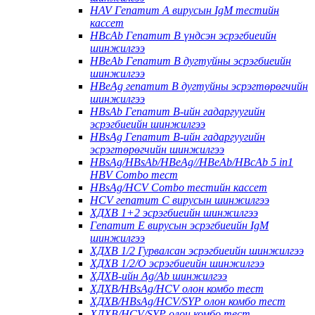
HAV Гепатит А вирусын IgM тестийн
кассет
HBcAb Гепатит В үндсэн эсрэгбиеийн
шинжилгээ
HBeAb Гепатит В дугтуйны эсрэгбиеийн
шинжилгээ
HBeAg гепатит В дугтуйны эсрэгтөрөгчийн
шинжилгээ
HBsAb Гепатит В-ийн гадаргуугийн
эсрэгбиеийн шинжилгээ
HBsAg Гепатит В-ийн гадаргуугийн
эсрэгтөрөгчийн шинжилгээ
HBsAg/HBsAb/HBeAg//HBeAb/HBcAb 5 in1
HBV Combo тест
HBsAg/HCV Combo тестийн кассет
HCV гепатит С вирусын шинжилгээ
ХДХВ 1+2 эсрэгбиеийн шинжилгээ
Гепатит Е вирусын эсрэгбиеийн IgM
шинжилгээ
ХДХВ 1/2 Гурвалсан эсрэгбиеийн шинжилгээ
ХДХВ 1/2/O эсрэгбиеийн шинжилгээ
ХДХВ-ийн Ag/Ab шинжилгээ
ХДХВ/HBsAg/HCV олон комбо тест
ХДХВ/HBsAg/HCV/SYP олон комбо тест
ХДХВ/HCV/SYP олон комбо тест