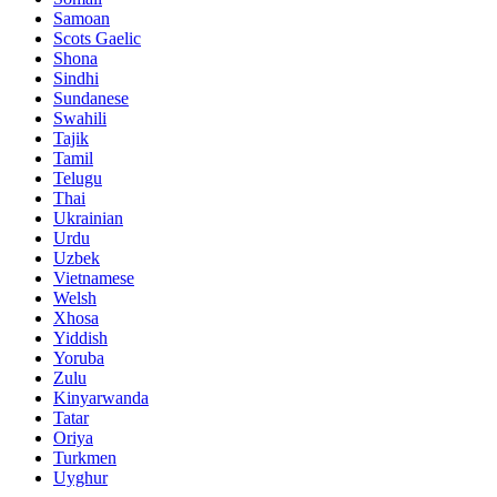
Samoan
Scots Gaelic
Shona
Sindhi
Sundanese
Swahili
Tajik
Tamil
Telugu
Thai
Ukrainian
Urdu
Uzbek
Vietnamese
Welsh
Xhosa
Yiddish
Yoruba
Zulu
Kinyarwanda
Tatar
Oriya
Turkmen
Uyghur