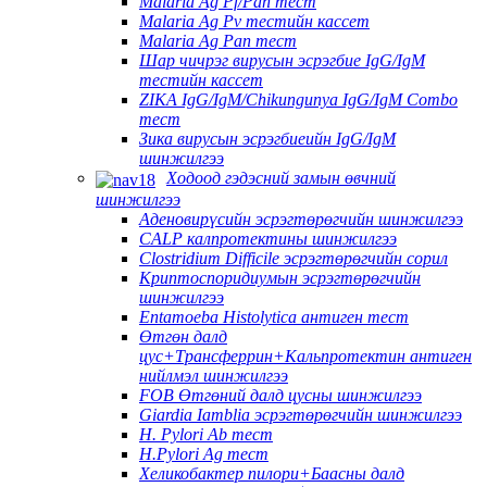
Malaria Ag Pf/Pan тест
Malaria Ag Pv тестийн кассет
Malaria Ag Pan тест
Шар чичрэг вирусын эсрэгбие IgG/IgM
тестийн кассет
ZIKA IgG/IgM/Chikungunya IgG/IgM Combo
тест
Зика вирусын эсрэгбиеийн IgG/IgM
шинжилгээ
Ходоод гэдэсний замын өвчний
шинжилгээ
Аденовирүсийн эсрэгтөрөгчийн шинжилгээ
CALP калпротектины шинжилгээ
Clostridium Difficile эсрэгтөрөгчийн сорил
Криптоспоридиумын эсрэгтөрөгчийн
шинжилгээ
Entamoeba Histolytica антиген тест
Өтгөн далд
цус+Трансферрин+Кальпротектин антиген
нийлмэл шинжилгээ
FOB Өтгөний далд цусны шинжилгээ
Giardia Iamblia эсрэгтөрөгчийн шинжилгээ
H. Pylori Ab тест
H.Pylori Ag тест
Хеликобактер пилори+Баасны далд