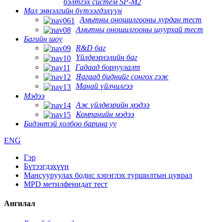
бэлтгэх систем SP-M2
Мал эмнэлгийн бүтээгдэхүүн
Амьтны оношилгооны хурдан тест
Амьтны оношилгооны шуурхай тест
Багийн шоу
R&D баг
Үйлдвэрлэлийн баг
Гадаад борлуулалт
Яагаад биднийг сонгох гэж
Манай үйлчилгээ
Мэдээ
Аж үйлдвэрийн мэдээ
Компанийн мэдээ
Бидэнтэй холбоо барина уу
ENG
Гэр
Бүтээгдэхүүн
Мансууруулах бодис хэрэглэх туршилтын цуврал
MPD метилфенидат тест
Ангилал