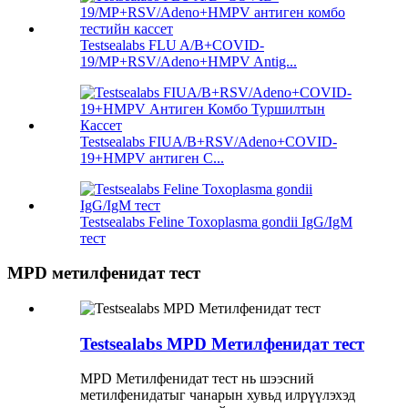
Testsealabs FLU A/B+COVID-
19/MP+RSV/Adeno+HMPV Antig...
Testsealabs FIUA/B+RSV/Adeno+COVID-
19+HMPV антиген С...
Testsealabs Feline Toxoplasma gondii IgG/IgM
тест
MPD метилфенидат тест
Testsealabs MPD Метилфенидат тест
MPD Метилфенидат тест нь шээсний
метилфенидатыг чанарын хувьд илрүүлэхэд