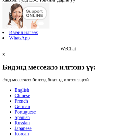
Имэйл илгээх
WhatsApp
WeChat
x
Бидэнд мессежээ илгээнэ үү:
Энд мессежээ бичээд бидэнд илгээгээрэй
English
Chinese
French
German
Portuguese
Spanish
Russian
Japanese
Korean