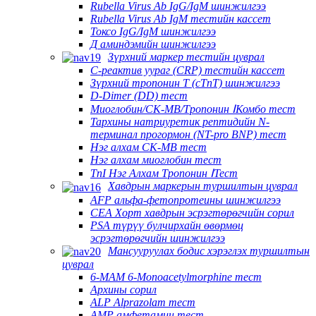
Rubella Virus Ab IgG/IgM шинжилгээ
Rubella Virus Ab IgM тестийн кассет
Токсо IgG/IgM шинжилгээ
Д аминдэмийн шинжилгээ
Зүрхний маркер тестийн цуврал
C-реактив уураг (CRP) тестийн кассет
Зүрхний тропонин T (cTnT) шинжилгээ
D-Dimer (DD) тест
Миоглобин/CK-MB/Тропонин ⅠКомбо тест
Тархины натриуретик рептидийн N-
терминал прогормон (NT-pro BNP) тест
Нэг алхам CK-MB тест
Нэг алхам миоглобин тест
TnI Нэг Алхам Тропонин ⅠТест
Хавдрын маркерын туршилтын цуврал
AFP альфа-фетопротеины шинжилгээ
CEA Хорт хавдрын эсрэгтөрөгчийн сорил
PSA түрүү булчирхайн өвөрмөц
эсрэгтөрөгчийн шинжилгээ
Мансууруулах бодис хэрэглэх туршилтын
цуврал
6-MAM 6-Monoacetylmorphine тест
Архины сорил
ALP Alprazolam тест
AMP амфетамин тест