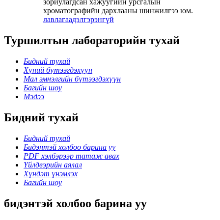
зориулагдсан хажуугийн урсгалын
хроматографийн дархлааны шинжилгээ юм.
лавлагаа
дэлгэрэнгүй
Туршилтын лабораторийн тухай
Бидний тухай
Хүний бүтээгдэхүүн
Мал эмнэлгийн бүтээгдэхүүн
Багийн шоу
Мэдээ
Бидний тухай
Бидний тухай
Бидэнтэй холбоо барина уу
PDF хэлбэрээр татаж авах
Үйлдвэрийн аялал
Хүндэт үнэмлэх
Багийн шоу
бидэнтэй холбоо барина уу