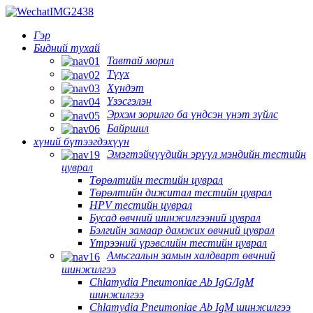
Гэр
Бидний тухай
Тавтай морил
Түүх
Хүндэт
Үзэсгэлэн
Эрхэм зорилго ба үндсэн үнэт зүйлс
Байршил
хүний ​​бүтээгдэхүүн
Эмэгтэйчүүдийн эрүүл мэндийн тестийн
цуврал
Төрөлтийн тестийн цуврал
Төрөлтийн дижитал тестийн цуврал
HPV тестийн цуврал
Бусад өвчний шинжилгээний цуврал
Бэлгийн замаар дамжих өвчний цуврал
Үтрээний үрэвслийн тестийн цуврал
Амьсгалын замын халдварт өвчний
шинжилгээ
Chlamydia Pneumoniae Ab IgG/IgM
шинжилгээ
Chlamydia Pneumoniae Ab IgM шинжилгээ