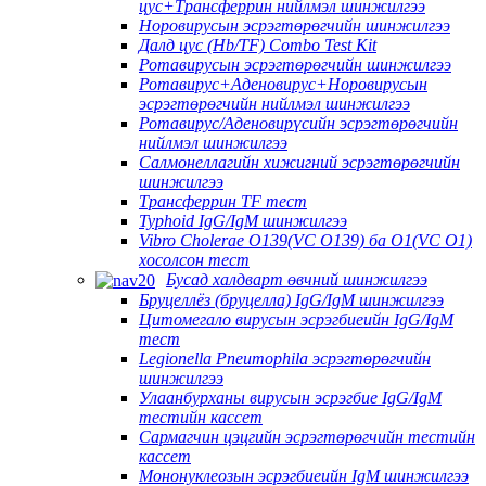
цус+Трансферрин нийлмэл шинжилгээ
Норовирусын эсрэгтөрөгчийн шинжилгээ
Далд цус (Hb/TF) Combo Test Kit
Ротавирусын эсрэгтөрөгчийн шинжилгээ
Ротавирус+Аденовирус+Норовирусын
эсрэгтөрөгчийн нийлмэл шинжилгээ
Ротавирус/Аденовирүсийн эсрэгтөрөгчийн
нийлмэл шинжилгээ
Салмонеллагийн хижигний эсрэгтөрөгчийн
шинжилгээ
Трансферрин TF тест
Typhoid IgG/IgM шинжилгээ
Vibro Cholerae O139(VC O139) ба O1(VC O1)
хосолсон тест
Бусад халдварт өвчний шинжилгээ
Бруцеллёз (бруцелла) IgG/IgM шинжилгээ
Цитомегало вирусын эсрэгбиеийн IgG/IgM
тест
Legionella Pneumophila эсрэгтөрөгчийн
шинжилгээ
Улаанбурханы вирусын эсрэгбие IgG/IgM
тестийн кассет
Сармагчин цэцгийн эсрэгтөрөгчийн тестийн
кассет
Мононуклеозын эсрэгбиеийн IgM шинжилгээ