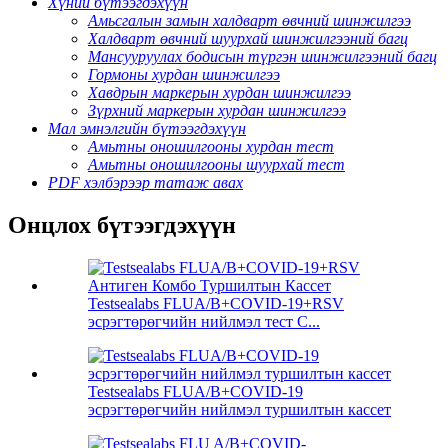
Хүний бүтээгдэхүүн
Амьсгалын замын халдварт өвчний шинжилгээ
Халдварт өвчний шуурхай шинжилгээний багц
Мансууруулах бодисын түргэн шинжилгээний багц
Гормоны хурдан шинжилгээ
Хавдрын маркерын хурдан шинжилгээ
Зүрхний маркерын хурдан шинжилгээ
Мал эмнэлгийн бүтээгдэхүүн
Амьтны оношилгооны хурдан тест
Амьтны оношилгооны шуурхай тест
PDF хэлбэрээр татаж авах
Онцлох бүтээгдэхүүн
Testsealabs FLUA/B+COVID-19+RSV
эсрэгтөрөгчийн нийлмэл тест С...
Testsealabs FLUA/B+COVID-19
эсрэгтөрөгчийн нийлмэл туршилтын кассет