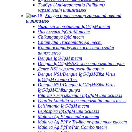
Тэмбүү (Anti-treponemia Pallidum)
эсрэгбиеийн шинжилгээ
Халуун орны вектор гаралтай өвчний
шинжилгээ
Чагасын эсрэгбиеийн IgG/IgM тест
Чикунгунья IgG/IgM тест
Chikungunya IgM тест
Chlamydia Trachomatis Ag тест
Криптоспоридиумын эсрэгтөрөгчийн
шинжилгээ
Dengue IgG/IgM тест
Dengue IgG/IgM/NS1 эсрэгтөрөгчийн сорил
Денге NS1 эсрэгтөрөгчийн сорил
Dengue NS1/Dengue IgG/IgM/Zika Virus
IgG/IgM Combo Test
Dengue NS1/Dengue IgG/IgM/Zika Virus
IgG/IgM/Chikungunya
Filariasis эсрэгбиеийн IgG/IgM шинжилгээ
Giardia Lamblia эсрэгтөрөгчийн шинжилгээ
Leishmania IgG/IgM тест
Leptospira IgG/IgM шинжилгээ
Malaria Ag Pf тестийн кассет
Malaria Ag Pf/Pv Tri-line туршилтын кассет
Malaria Ag Pf/Pv/Pan Combo тест