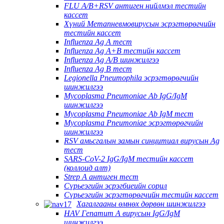
FLU A/B+RSV антиген нийлмэл тестийн
кассет
Хүний Метапневмовирусын эсрэгтөрөгчийн
тестийн кассет
Influenza Ag A тест
Influenza Ag A+B тестийн кассет
Influenza Ag A/B шинжилгээ
Influenza Ag B тест
Legionella Pneumophila эсрэгтөрөгчийн
шинжилгээ
Mycoplasma Pneumoniae Ab IgG/IgM
шинжилгээ
Mycoplasma Pneumoniae Ab IgM тест
Mycoplasma Pneumoniae эсрэгтөрөгчийн
шинжилгээ
RSV амьсгалын замын синцитиал вирусын Ag
тест
SARS-CoV-2 IgG/IgM тестийн кассет
(коллоид алт)
Strep A антиген тест
Сүрьеэгийн эсрэгбиеийн сорил
Сүрьеэгийн эсрэгтөрөгчийн тестийн кассет
Хагалгааны өмнөх дөрвөн шинжилгээ
HAV Гепатит А вирусын IgG/IgM
шинжилгээ