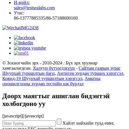
И-мэйл:
sales@testsealabs.com
Утас:
86-13777885335/86-57188600160
© Зохиогчийн эрх - 2010-2024 : Бүх эрх хуулиар
хамгаалагдсан.
Халуун бүтээгдэхүүн
-
Сайтын газрын зураг
Шуурхай туршилтын багц
,
Антиген хурдан турших хэрэгсэл
,
Ковид-19 Шуурхай туршилтын хэрэгсэл
,
Амьтны
оношилгооны хурдан тестийн иж бүрдэл
Доорх маягтыг ашиглан бидэнтэй
холбогдоно уу
[javascript]
[/javascript]
Хайлт хийхийн тулд enter,
хаахын тулд ESC товчийг дарна уу