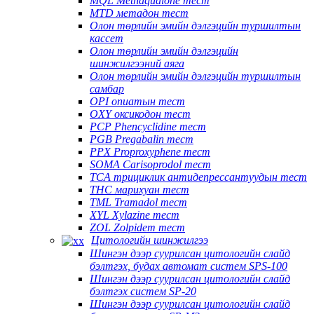
MQL Methaqualone тест
MTD метадон тест
Олон төрлийн эмийн дэлгэцийн туршилтын
кассет
Олон төрлийн эмийн дэлгэцийн
шинжилгээний аяга
Олон төрлийн эмийн дэлгэцийн туршилтын
самбар
OPI опиатын тест
OXY оксикодон тест
PCP Phencyclidine тест
PGB Pregabalin тест
PPX Proproxyphene тест
SOMA Carisoprodol тест
TCA трициклик антидепрессантуудын тест
THC марихуан тест
TML Tramadol тест
XYL Xylazine тест
ZOL Zolpidem тест
Цитологийн шинжилгээ
Шингэн дээр суурилсан цитологийн слайд
бэлтгэх, будах автомат систем SPS-100
Шингэн дээр суурилсан цитологийн слайд
бэлтгэх систем SP-20
Шингэн дээр суурилсан цитологийн слайд