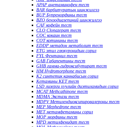
APAP ацетаминофен тест
BAR барбитуратын шинжилгээ
BUP Бупренорфины тест
BZO бензодиазепиний шинжилгээ
CAF кофейн тест
CLO Clonazepam тест
COC кокаин тест
COT котинины тест
EDDP метадон метаболит тест
ETG этил глюкуронидын сорил
FYL Фентанил тест
GAB Габапентины тест
GHB гамма-гидроксибутират тест
HM Hydromorphone тест
K2 синтетик каннабисын сорил
Кетамины KET тест
LSD лизерги хүчлийн диэтиламидын сорил
MCAT Methcathinone тест
MDMA Экстази тест
MDPV Метилендиоксипировалероны тест
MEP Mephedrone тест
MET метамфетамины сорил
MOP морфины тест
MPD метилфенидат тест