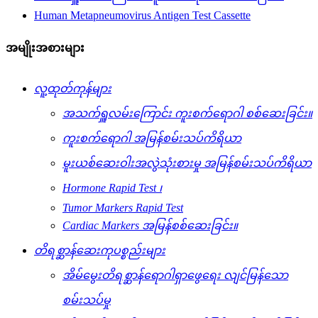
Human Metapneumovirus Antigen Test Cassette
အမျိုးအစားများ
လူ့ထုတ်ကုန်များ
အသက်ရှူလမ်းကြောင်း ကူးစက်ရောဂါ စစ်ဆေးခြင်း။
ကူးစက်ရောဂါ အမြန်စမ်းသပ်ကိရိယာ
မူးယစ်ဆေးဝါးအလွဲသုံးစားမှု အမြန်စမ်းသပ်ကိရိယာ
Hormone Rapid Test ၊
Tumor Markers Rapid Test
Cardiac Markers အမြန်စစ်ဆေးခြင်း။
တိရစ္ဆာန်ဆေးကုပစ္စည်းများ
အိမ်မွေးတိရစ္ဆာန်ရောဂါရှာဖွေရေး လျင်မြန်သော
စမ်းသပ်မှု