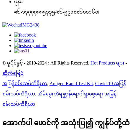
ဖုန်း-
၈၆-၁၃၇၇၇၈၈၅၃၃၅/၈၆-၅၇၁၈၈၆၀၀၁၆၀၊
© မူပိုင်ခွင့် - 2010-2024 : All Rights Reserved.
Hot Products များ
-
ဆိုက်မြေပုံ
အမြန်စမ်းသပ်ကိရိယာ
,
Antigen Rapid Test Kit
,
Covid-19 အမြန်
စမ်းသပ်ကိရိယာ
,
အိမ်မွေးတိရစ္ဆာန်ရောဂါရှာဖွေရေး အမြန်
စမ်းသပ်ကိရိယာ
အောက်ပါ ဖောင်ကို အသုံးပြု၍ ကျွန်ုပ်တို့ထံ