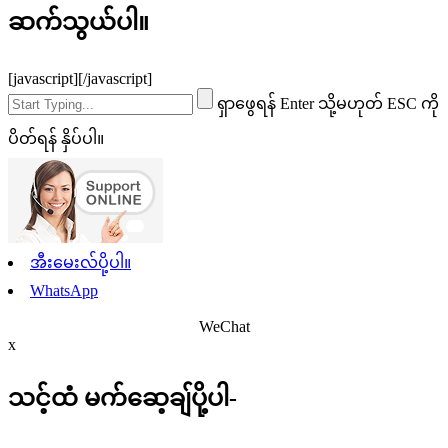
ဆက်သွယ်ပါ။
[javascript]
[/javascript]
ရှာဖွေရန် Enter သို့မဟုတ် ESC ကို
ပိတ်ရန် နှိပ်ပါ။
အီးမေးလ်ပို့ပါ။
WhatsApp
WeChat
x
သင့်ထံ မက်ဆေ့ချ်ပို့ပါ-