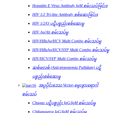
Hepatitis E Virus Antibody IgM စမ်းသပ်ခြင်း။
HIV 1/2 Tri-line Antibody စစ်ဆေးခြင်း။
HIV 1/2/O ပဋိပစ္စည်းစစ်ဆေးမှု
HIV Ag/Ab စမ်းသပ်မှု
HIV/HBsAg/HCV Multi Combo စမ်းသပ်မှု
HIV/HBsAg/HCV/SYP Multi Combo စမ်းသပ်မှု
HIV/HCV/SYP Multi Combo စမ်းသပ်မှု
ဆစ်ဖလစ် (Anti-treponemia Pallidum) ပဋိ
ပစ္စည်းစစ်ဆေးမှု
အပူပိုင်းဒေသ Vector-မွေးဖွားရောဂါ
စမ်းသပ်
Chagas ပဋိပစ္စည်း IgG/IgM စမ်းသပ်မှု
Chikungunya IgG/IgM စမ်းသပ်မှု