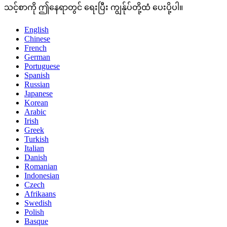
သင့်စာကို ဤနေရာတွင် ရေးပြီး ကျွန်ုပ်တို့ထံ ပေးပို့ပါ။
English
Chinese
French
German
Portuguese
Spanish
Russian
Japanese
Korean
Arabic
Irish
Greek
Turkish
Italian
Danish
Romanian
Indonesian
Czech
Afrikaans
Swedish
Polish
Basque