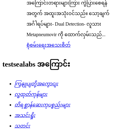
အကြောင်းတရားများကြား ကွဲပြားစေရန်
အတွက် အထူးအသုံးဝင်သည်။ သော့ချက်
အင်္ဂါရပ်များ- Dual Detection- လူသား
Metapneumovir ကို ထောက်လှမ်းသည်...
စုံစမ်းရေး
အသေးစိတ်
testsealabs အကြောင်း
ကြှနျုပျတို့အကွောငျး
လူ့ထုတ်ကုန်များ
တိရစ္ဆာန်ဆေးကုပစ္စည်းများ
အသင်းရှိုး
သတင်း