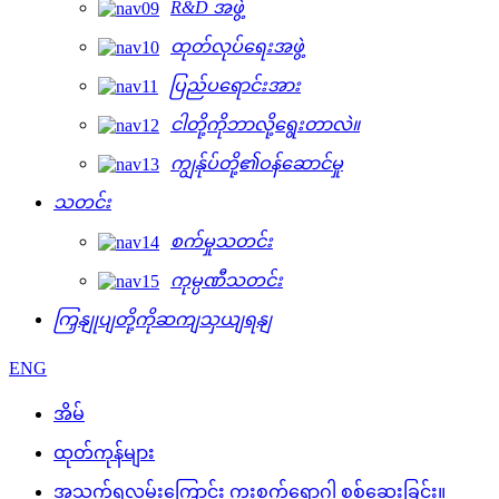
R&D အဖွဲ့
ထုတ်လုပ်ရေးအဖွဲ့
ပြည်ပရောင်းအား
ငါတို့ကိုဘာလို့ရွေးတာလဲ။
ကျွန်ုပ်တို့၏ဝန်ဆောင်မှု
သတင်း
စက်မှုသတင်း
ကုမ္ပဏီသတင်း
ကြှနျုပျတို့ကိုဆကျသှယျရနျ
ENG
အိမ်
ထုတ်ကုန်များ
အသက်ရှူလမ်းကြောင်း ကူးစက်ရောဂါ စစ်ဆေးခြင်း။