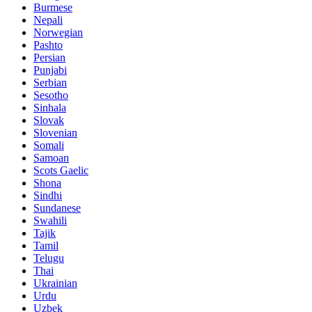
Burmese
Nepali
Norwegian
Pashto
Persian
Punjabi
Serbian
Sesotho
Sinhala
Slovak
Slovenian
Somali
Samoan
Scots Gaelic
Shona
Sindhi
Sundanese
Swahili
Tajik
Tamil
Telugu
Thai
Ukrainian
Urdu
Uzbek