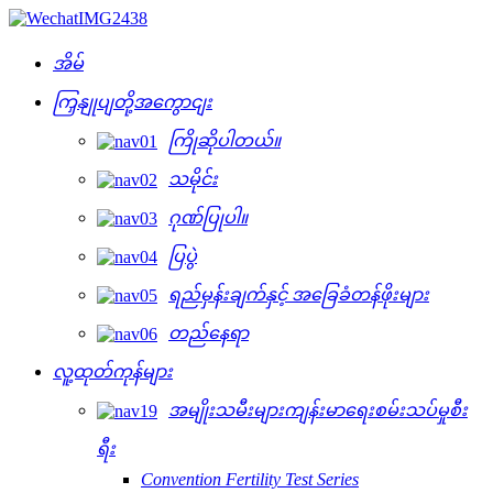
အိမ်
ကြှနျုပျတို့အကွောငျး
ကြိုဆိုပါတယ်။
သမိုင်း
ဂုဏ်ပြုပါ။
ပြပွဲ
ရည်မှန်းချက်နှင့် အခြေခံတန်ဖိုးများ
တည်နေရာ
လူ့ထုတ်ကုန်များ
အမျိုးသမီးများကျန်းမာရေးစမ်းသပ်မှုစီး
ရီး
Convention Fertility Test Series