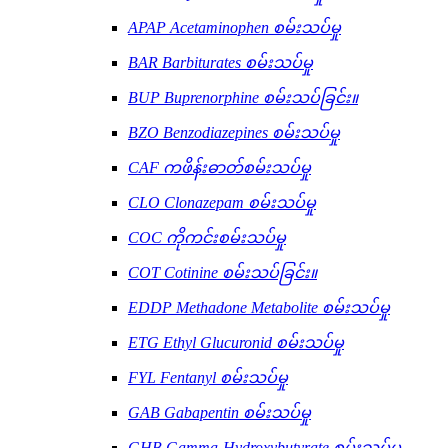
APAP Acetaminophen စမ်းသပ်မှု
BAR Barbiturates စမ်းသပ်မှု
BUP Buprenorphine စမ်းသပ်ခြင်း။
BZO Benzodiazepines စမ်းသပ်မှု
CAF ကဖိန်းဓာတ်စမ်းသပ်မှု
CLO Clonazepam စမ်းသပ်မှု
COC ကိုကင်းစမ်းသပ်မှု
COT Cotinine စမ်းသပ်ခြင်း။
EDDP Methadone Metabolite စမ်းသပ်မှု
ETG Ethyl Glucuronid စမ်းသပ်မှု
FYL Fentanyl စမ်းသပ်မှု
GAB Gabapentin စမ်းသပ်မှု
GHB Gamma-Hydroxybutyrate စမ်းသပ်မှု