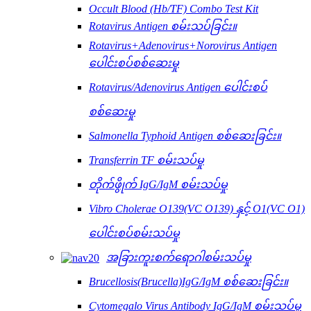
Occult Blood (Hb/TF) Combo Test Kit
Rotavirus Antigen စမ်းသပ်ခြင်း။
Rotavirus+Adenovirus+Norovirus Antigen
ပေါင်းစပ်စစ်ဆေးမှု
Rotavirus/Adenovirus Antigen ပေါင်းစပ်
စစ်ဆေးမှု
Salmonella Typhoid Antigen စစ်ဆေးခြင်း။
Transferrin TF စမ်းသပ်မှု
တိုက်ဖွိုက် IgG/IgM စမ်းသပ်မှု
Vibro Cholerae O139(VC O139) နှင့် O1(VC O1)
ပေါင်းစပ်စမ်းသပ်မှု
အခြားကူးစက်ရောဂါစမ်းသပ်မှု
Brucellosis(Brucella)IgG/IgM စစ်ဆေးခြင်း။
Cytomegalo Virus Antibody IgG/IgM စမ်းသပ်မှု