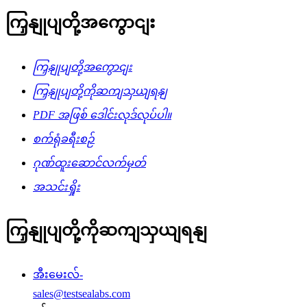
ကြှနျုပျတို့အကွောငျး
ကြှနျုပျတို့အကွောငျး
ကြှနျုပျတို့ကိုဆကျသှယျရနျ
PDF အဖြစ် ဒေါင်းလုဒ်လုပ်ပါ။
စက်ရုံခရီးစဉ်
ဂုဏ်ထူးဆောင်လက်မှတ်
အသင်းရှိုး
ကြှနျုပျတို့ကိုဆကျသှယျရနျ
အီးမေးလ်-
sales@testsealabs.com