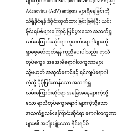
များတွင် Human Metapneumovirus (hMPV) နှင့်
Adenovirus (AdV) antigens များရှိနေခြင်းကို
သိရှိနိုင်ရန် ဒီဇိုင်းထုတ်ထားခြင်းဖြစ်ပြီး ယင်း
ဗိုင်းရပ်စ်များကြောင့် ဖြစ်ပွားသော အသက်ရှူ
လမ်းကြောင်းဆိုင်ရာ ကူးစက်ရောဂါများကို
ရှာဖွေဖော်ထုတ်ရန် ကူညီပေးပါသည်။ ရာသီ
တုပ်ကွေး၊ အအေးမိရောဂါလက္ခဏာများ
သို့မဟုတ် အဆုတ်ရောင်နှင့် ရင်ကျပ်ရောဂါ
ကဲ့သို့ ပိုမိုပြင်းထန်သော အသက်ရှူ
လမ်းကြောင်းဆိုင်ရာ အခြေအနေများကဲ့သို့
သော ရာသီတုပ်ကွေးရောဂါများကဲ့သို့သော
အသက်ရှူလမ်းကြောင်းဆိုင်ရာ ရောဂါလက္ခဏာ
များ၏ အမျိုးမျိုးသော ဗိုင်းရပ်စ်