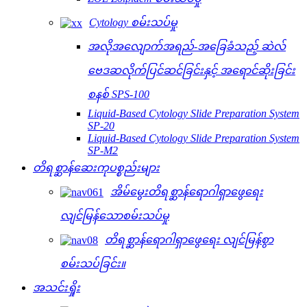
Cytology စမ်းသပ်မှု
အလိုအလျောက်အရည်-အခြေခံသည့် ဆဲလ်
ဗေဒဆလိုက်ပြင်ဆင်ခြင်းနှင့် အရောင်ဆိုးခြင်း
စနစ် SPS-100
Liquid-Based Cytology Slide Preparation System
SP-20
Liquid-Based Cytology Slide Preparation System
SP-M2
တိရစ္ဆာန်ဆေးကုပစ္စည်းများ
အိမ်မွေးတိရစ္ဆာန်ရောဂါရှာဖွေရေး
လျင်မြန်သောစမ်းသပ်မှု
တိရစ္ဆာန်ရောဂါရှာဖွေရေး လျင်မြန်စွာ
စမ်းသပ်ခြင်း။
အသင်းရှိုး