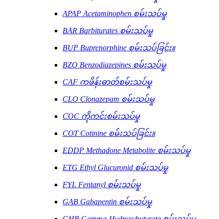
APAP Acetaminophen စမ်းသပ်မှု
BAR Barbiturates စမ်းသပ်မှု
BUP Buprenorphine စမ်းသပ်ခြင်း။
BZO Benzodiazepines စမ်းသပ်မှု
CAF ကဖိန်းဓာတ်စမ်းသပ်မှု
CLO Clonazepam စမ်းသပ်မှု
COC ကိုကင်းစမ်းသပ်မှု
COT Cotinine စမ်းသပ်ခြင်း။
EDDP Methadone Metabolite စမ်းသပ်မှု
ETG Ethyl Glucuronid စမ်းသပ်မှု
FYL Fentanyl စမ်းသပ်မှု
GAB Gabapentin စမ်းသပ်မှု
GHB Gamma-Hydroxybutyrate စမ်းသပ်မှု