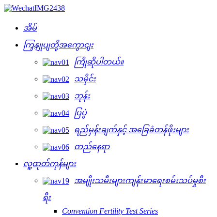
အိမ်
ကြှနျုပျတို့အကွောငျး
ကြိုဆိုပါတယ်။
သမိုင်း
ဘုန်း
ပြပွဲ
ရည်မှန်းချက်နှင့် အခြေခံတန်ဖိုးများ
တည်နေရာ
လူ့ထုတ်ကုန်များ
အမျိုးသမီးများကျန်းမာရေးစမ်းသပ်မှုစီး
ရီး
Convention Fertility Test Series