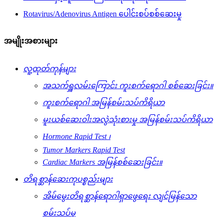
Rotavirus/Adenovirus Antigen ပေါင်းစပ်စစ်ဆေးမှု
အမျိုးအစားများ
လူ့ထုတ်ကုန်များ
အသက်ရှူလမ်းကြောင်း ကူးစက်ရောဂါ စစ်ဆေးခြင်း။
ကူးစက်ရောဂါ အမြန်စမ်းသပ်ကိရိယာ
မူးယစ်ဆေးဝါးအလွဲသုံးစားမှု အမြန်စမ်းသပ်ကိရိယာ
Hormone Rapid Test ၊
Tumor Markers Rapid Test
Cardiac Markers အမြန်စစ်ဆေးခြင်း။
တိရစ္ဆာန်ဆေးကုပစ္စည်းများ
အိမ်မွေးတိရစ္ဆာန်ရောဂါရှာဖွေရေး လျင်မြန်သော
စမ်းသပ်မှု