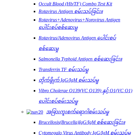
Occult Blood (Hb/TF) Combo Test Kit
Rotavirus Antigen စမ်းသပ်ခြင်း။
Rotavirus+Adenovirus+Norovirus Antigen
ပေါင်းစပ်စစ်ဆေးမှု
Rotavirus/Adenovirus Antigen ပေါင်းစပ်
စစ်ဆေးမှု
Salmonella Typhoid Antigen စစ်ဆေးခြင်း။
Transferrin TF စမ်းသပ်မှု
တိုက်ဖွိုက် IgG/IgM စမ်းသပ်မှု
Vibro Cholerae O139(VC O139) နှင့် O1(VC O1)
ပေါင်းစပ်စမ်းသပ်မှု
အခြားကူးစက်ရောဂါစမ်းသပ်မှု
Brucellosis(Brucella)IgG/IgM စစ်ဆေးခြင်း။
Cytomegalo Virus Antibody IgG/IgM စမ်းသပ်မှု