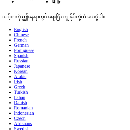
သင့်စာကို ဤနေရာတွင် ရေးပြီး ကျွန်ုပ်တို့ထံ ပေးပို့ပါ။
English
Chinese
French
German
Portuguese
Spanish
Russian
Japanese
Korean
Arabic
Irish
Greek
Turkish
Italian
Danish
Romanian
Indonesian
Czech
Afrikaans
Swedish