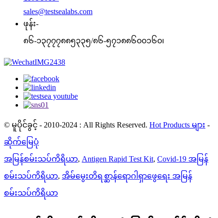
sales@testsealabs.com
ဖုန်း-
၈၆-၁၃၇၇၇၈၈၅၃၃၅/၈၆-၅၇၁၈၈၆၀၀၁၆၀၊
© မူပိုင်ခွင့် - 2010-2024 : All Rights Reserved.
Hot Products များ
-
ဆိုက်မြေပုံ
အမြန်စမ်းသပ်ကိရိယာ
,
Antigen Rapid Test Kit
,
Covid-19 အမြန်
စမ်းသပ်ကိရိယာ
,
အိမ်မွေးတိရစ္ဆာန်ရောဂါရှာဖွေရေး အမြန်
စမ်းသပ်ကိရိယာ