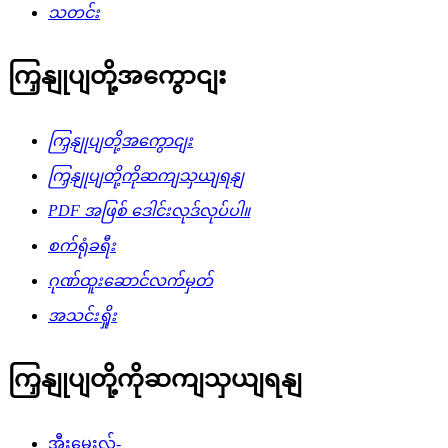
သတင်း
ကြှနျုပျတို့အကွောငျး
ကြှနျုပျတို့အကွောငျး
ကြှနျုပျတို့ကိုဆကျသှယျရနျ
PDF အဖြစ် ဒေါင်းလုဒ်လုပ်ပါ။
စက်ရုံခရီး
ဂုဏ်ထူးဆောင်လက်မှတ်
အသင်းရှိုး
ကြှနျုပျတို့ကိုဆကျသှယျရနျ
အီးမေးလ်-