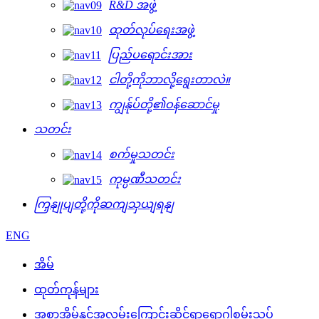
R&D အဖွဲ့
ထုတ်လုပ်ရေးအဖွဲ့
ပြည်ပရောင်းအား
ငါတို့ကိုဘာလို့ရွေးတာလဲ။
ကျွန်ုပ်တို့၏ဝန်ဆောင်မှု
သတင်း
စက်မှုသတင်း
ကုမ္ပဏီသတင်း
ကြှနျုပျတို့ကိုဆကျသှယျရနျ
ENG
အိမ်
ထုတ်ကုန်များ
အစာအိမ်နှင့်အူလမ်းကြောင်းဆိုင်ရာရောဂါစမ်းသပ်