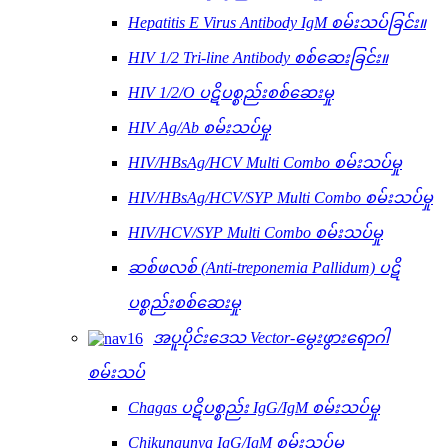
Hepatitis E Virus Antibody IgM စမ်းသပ်ခြင်း။
HIV 1/2 Tri-line Antibody စစ်ဆေးခြင်း။
HIV 1/2/O ပဋိပစ္စည်းစစ်ဆေးမှု
HIV Ag/Ab စမ်းသပ်မှု
HIV/HBsAg/HCV Multi Combo စမ်းသပ်မှု
HIV/HBsAg/HCV/SYP Multi Combo စမ်းသပ်မှု
HIV/HCV/SYP Multi Combo စမ်းသပ်မှု
ဆစ်ဖလစ် (Anti-treponemia Pallidum) ပဋိ
ပစ္စည်းစစ်ဆေးမှု
အပူပိုင်းဒေသ Vector-မွေးဖွားရောဂါ
စမ်းသပ်
Chagas ပဋိပစ္စည်း IgG/IgM စမ်းသပ်မှု
Chikungunya IgG/IgM စမ်းသပ်မှု