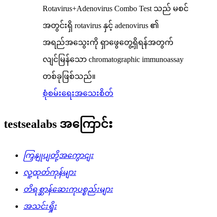
Rotavirus+Adenovirus Combo Test သည် မစင်
အတွင်းရှိ rotavirus နှင့် adenovirus ၏
အရည်အသွေးကို ရှာဖွေတွေ့ရှိရန်အတွက်
လျင်မြန်သော chromatographic immunoassay
တစ်ခုဖြစ်သည်။
စုံစမ်းရေး
အသေးစိတ်
testsealabs အကြောင်း
ကြှနျုပျတို့အကွောငျး
လူ့ထုတ်ကုန်များ
တိရစ္ဆာန်ဆေးကုပစ္စည်းများ
အသင်းရှိုး