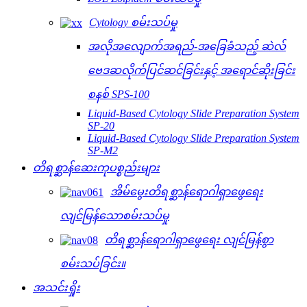
Cytology စမ်းသပ်မှု
အလိုအလျောက်အရည်-အခြေခံသည့် ဆဲလ်
ဗေဒဆလိုက်ပြင်ဆင်ခြင်းနှင့် အရောင်ဆိုးခြင်း
စနစ် SPS-100
Liquid-Based Cytology Slide Preparation System
SP-20
Liquid-Based Cytology Slide Preparation System
SP-M2
တိရစ္ဆာန်ဆေးကုပစ္စည်းများ
အိမ်မွေးတိရစ္ဆာန်ရောဂါရှာဖွေရေး
လျင်မြန်သောစမ်းသပ်မှု
တိရစ္ဆာန်ရောဂါရှာဖွေရေး လျင်မြန်စွာ
စမ်းသပ်ခြင်း။
အသင်းရှိုး