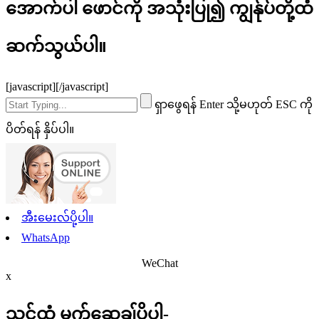
အောက်ပါ ဖောင်ကို အသုံးပြု၍ ကျွန်ုပ်တို့ထံ
ဆက်သွယ်ပါ။
[javascript]
[/javascript]
ရှာဖွေရန် Enter သို့မဟုတ် ESC ကို
ပိတ်ရန် နှိပ်ပါ။
အီးမေးလ်ပို့ပါ။
WhatsApp
WeChat
x
သင့်ထံ မက်ဆေ့ချ်ပို့ပါ-