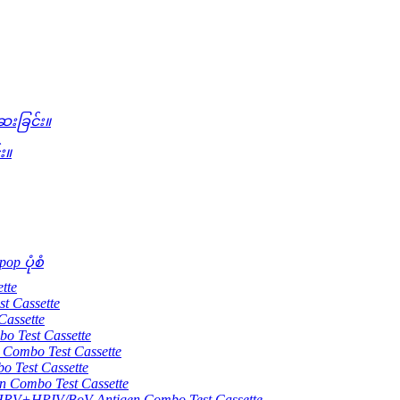
းခြင်း။
း။
op ပုံစံ
tte
 Cassette
assette
 Test Cassette
mbo Test Cassette
Test Cassette
Combo Test Cassette
HPIV/BoV Antigen Combo Test Cassette