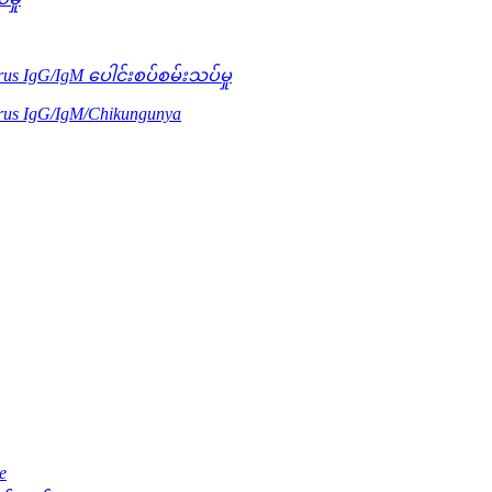
us IgG/IgM ပေါင်းစပ်စမ်းသပ်မှု
rus IgG/IgM/Chikungunya
e