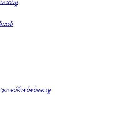
်းသပ်မှု
မ်းသပ်
tigen ပေါင်းစပ်စစ်ဆေးမှု