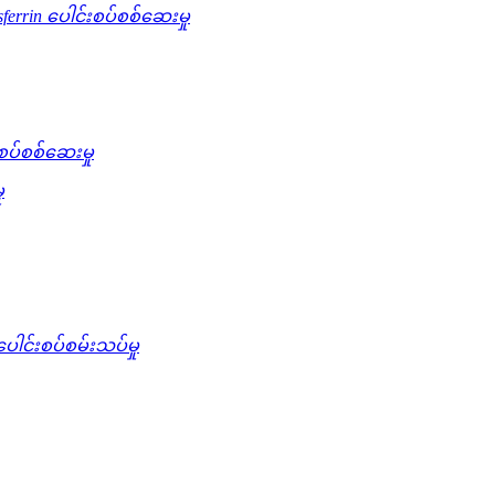
sferrin ပေါင်းစပ်စစ်ဆေးမှု
စပ်စစ်ဆေးမှု
ု
ပေါင်းစပ်စမ်းသပ်မှု