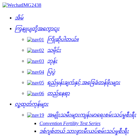
အိမ်
ကြှနျုပျတို့အကွောငျး
ကြိုဆိုပါတယ်။
သမိုင်း
ဘုန်း
ပြပွဲ
ရည်မှန်းချက်နှင့် အခြေခံတန်ဖိုးများ
တည်နေရာ
လူ့ထုတ်ကုန်များ
အမျိုးသမီးများကျန်းမာရေးစမ်းသပ်မှုစီးရီး
Convention Fertility Test Series
ဒစ်ဂျစ်တယ် သားဖွားမီးယပ်စမ်းသပ်မှုစီးရီး