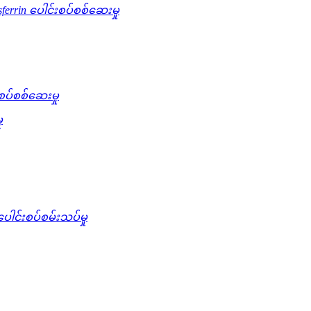
sferrin ပေါင်းစပ်စစ်ဆေးမှု
စပ်စစ်ဆေးမှု
ု
ပေါင်းစပ်စမ်းသပ်မှု