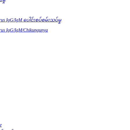
us IgG/IgM ပေါင်းစပ်စမ်းသပ်မှု
rus IgG/IgM/Chikungunya
e