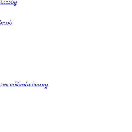
်းသပ်မှု
မ်းသပ်
tigen ပေါင်းစပ်စစ်ဆေးမှု