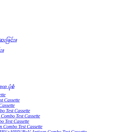
းခြင်း။
း။
op ပုံစံ
tte
 Cassette
assette
 Test Cassette
mbo Test Cassette
Test Cassette
Combo Test Cassette
HPIV/BoV Antigen Combo Test Cassette